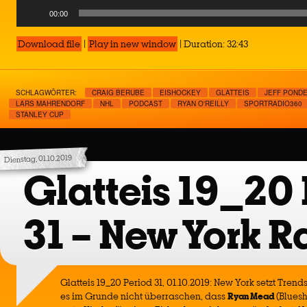
Audio
00:00
Player
Download file
|
Play in new window
|
Duration: 32:43
SCHLAGWÖRTER:
CRAIG BERUBE
EISHOCKEY
GLATTEIS
JEFF POND
LARS MAHRENDORF
NHL
PODCAST
RYAN O'REILLY
SPORTRADIO360
STANLEY CUP
Dienstag, 01.10.2019
Glatteis 19_20 
31 – New York R
Glatteis 19_20 Period 31, 01.10.2019: New York setzt Tre
es im Grunde nicht überraschen, dass
Ryan Mead
(Blues