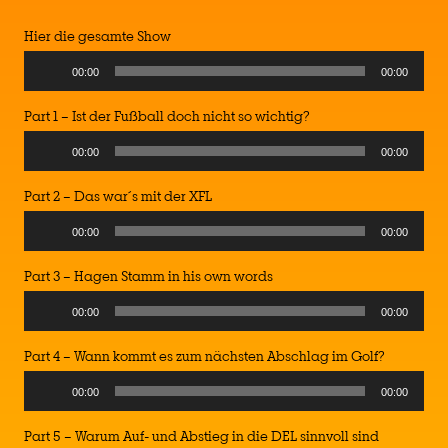
Hier die gesamte Show
Audio
00:00
00:00
Player
Part 1 – Ist der Fußball doch nicht so wichtig?
Audio
00:00
00:00
Player
Part 2 – Das war´s mit der XFL
Audio
00:00
00:00
Player
Part 3 – Hagen Stamm in his own words
Audio
00:00
00:00
Player
Part 4 – Wann kommt es zum nächsten Abschlag im Golf?
Audio
00:00
00:00
Player
Part 5 – Warum Auf- und Abstieg in die DEL sinnvoll sind