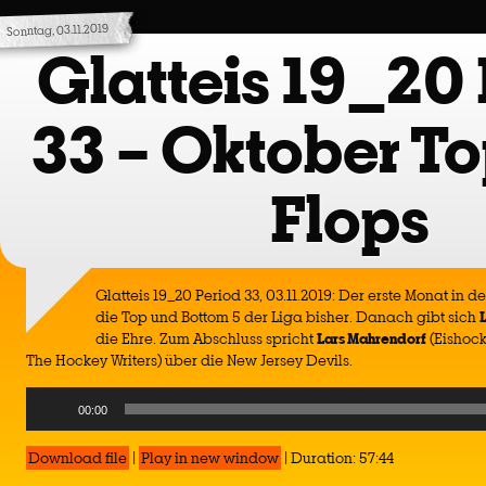
Sonntag, 03.11.2019
Glatteis 19_20 
33 – Oktober To
Flops
Glatteis 19_20 Period 33, 03.11.2019: Der erste Monat in der
die Top und Bottom 5 der Liga bisher. Danach gibt sich
die Ehre. Zum Abschluss spricht
Lars
Mahrendorf
(Eishoc
The Hockey Writers) über die New Jersey Devils.
Audio
00:00
Player
Download file
|
Play in new window
|
Duration: 57:44