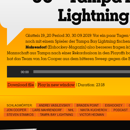
Lightning
Glatteis 19_20 Period 30, 30.09.2019: Vor ein paar Tage
noch mit einem Spieler der Tampa Bay Lightning fischen
Mahrendorf
(Eishockey-Magazin) also besseres fragen k
Mannschaft aus Tampa nach einer Rekordsaison in den Playoffs b
hat das Team von Jon Cooper aus dem bitteren Sweep gegen die 
Audio
00:00
Player
Download file
|
Play in new window
|
Duration: 23:18
SCHLAGWÖRTER:
ANDREI VASILEVSKIY
BRADEN POINT
EISHOCKEY
JON COOPER
LARS MAHRENDORF
NHL
NIKITA KUCHEROV
PODCAST
STEVEN STAMKOS
TAMPA BAY LIGHTNING
VICTOR HEDMAN