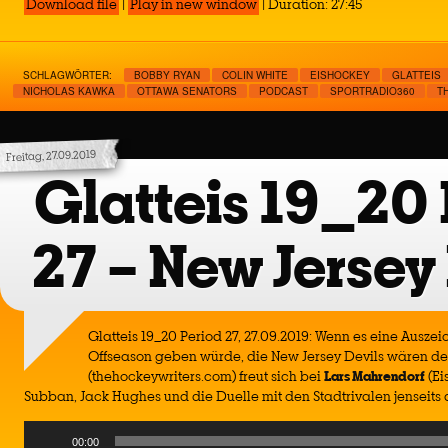
Download file
|
Play in new window
|
Duration: 27:45
SCHLAGWÖRTER:
BOBBY RYAN
COLIN WHITE
EISHOCKEY
GLATTEIS
NICHOLAS KAWKA
OTTAWA SENATORS
PODCAST
SPORTRADIO360
T
Freitag, 27.09.2019
Glatteis 19_20 
27 – New Jersey
Glatteis 19_20 Period 27, 27.09.2019: Wenn es eine Auszei
Offseason geben würde, die New Jersey Devils wären def
(thehockeywriters.com) freut sich bei
Lars
Mahrendorf
(Ei
Subban, Jack Hughes und die Duelle mit den Stadtrivalen jenseits 
Audio
00:00