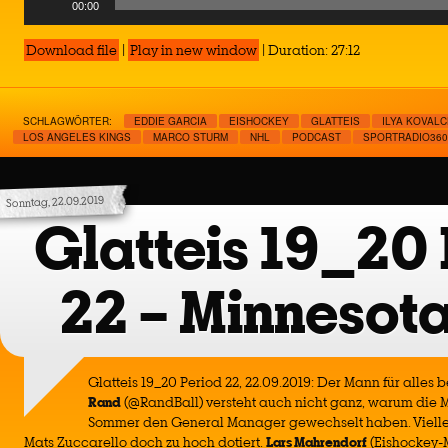
00:00
Player
Download file
|
Play in new window
|
Duration: 27:12
SCHLAGWÖRTER:
EDDIE GARCIA
EISHOCKEY
GLATTEIS
ILYA KOVAL
LOS ANGELES KINGS
MARCO STURM
NHL
PODCAST
SPORTRADIO360
Sonntag, 22.09.2019
Glatteis 19_20 
22 – Minnesota
Glatteis 19_20 Period 22, 22.09.2019: Der Mann für alles b
Rand
(@RandBall) versteht auch nicht ganz, warum die M
Sommer den General Manager gewechselt haben. Vielleic
Mats Zuccarello doch zu hoch dotiert.
Lars
Mahrendorf
(Eishockey-M