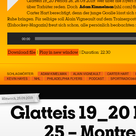
Glatteis 19_20 Period 26, 26.09.2019: Wer über die Flyer
über Torhüter reden. Doch
Adam Kimmelman
(nhl.com) f
Carter Hart berechtigt, denn der junge Goalie lässt sich 
Ruhe bringen. Für selbige soll Alain Vigneault auf dem Trainerpos
(Eishockey-Magazin) freut sich schon, alle persönlich beobachten 
Audio
00:00
Player
Download file
|
Play in new window
|
Duration: 22:30
SCHLAGWÖRTER:
ADAM KIMELMAN
ALAIN VIGNEAULT
CARTER HART
KEVIN HAYES
NHL
PHILADELPHIA FLYERS
PODCAST
SPORTRADIO36
Mittwoch, 25.09.2019
Glatteis 19_20 
25 – Montre