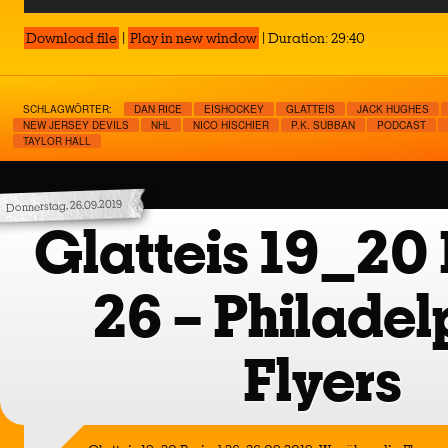
Player
Download file
|
Play in new window
|
Duration: 29:40
SCHLAGWÖRTER:
DAN RICE
EISHOCKEY
GLATTEIS
JACK HUGHES
NEW JERSEY DEVILS
NHL
NICO HISCHIER
P.K. SUBBAN
PODCAST
TAYLOR HALL
Donnerstag, 26.09.2019
Glatteis 19_20 
26 – Philadel
Flyers