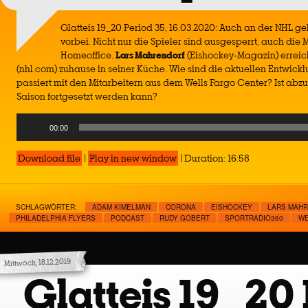
Glatteis 19_20 Period 35, 16.03.2020: Auch an der NHL ge
vorbei. Nicht nur die Spieler sind ausgesperrt, auch di
Homeoffice.
Lars
Mahrendorf
(Eishockey-Magazin) erreic
(nhl.com) zuhause in seiner Küche. Wie sind die aktuellen Entwick
passiert mit den Mitarbeitern aus dem Wells Fargo Center? Ist ab
Saison fortgesetzt werden kann?
Audio
00:00
Player
Download file
|
Play in new window
|
Duration: 16:58
SCHLAGWÖRTER:
ADAM KIMELMAN
CORONA
EISHOCKEY
LARS MAH
PHILADELPHIA FLYERS
PODCAST
RUDY GOBERT
SPORTRADIO360
WE
Mittwoch, 18.12.2019
Glatteis 19_20 