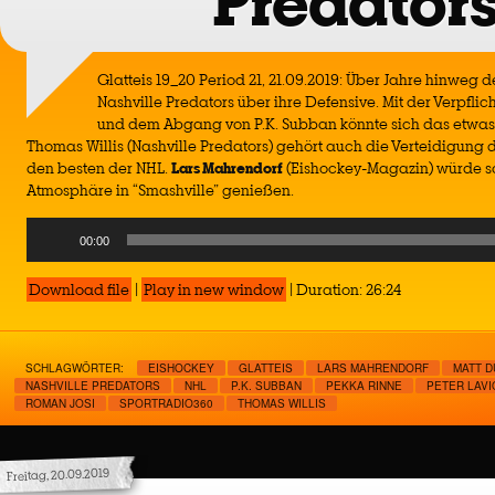
Predator
Glatteis 19_20 Period 21, 21.09.2019: Über Jahre hinweg de
Nashville Predators über ihre Defensive. Mit der Verpfl
und dem Abgang von P.K. Subban könnte sich das etwas
Thomas Willis (Nashville Predators) gehört auch die Verteidigung 
den besten der NHL.
Lars
Mahrendorf
(Eishockey-Magazin) würde s
Atmosphäre in “Smashville” genießen.
Audio
00:00
Player
Download file
|
Play in new window
|
Duration: 26:24
SCHLAGWÖRTER:
EISHOCKEY
GLATTEIS
LARS MAHRENDORF
MATT 
NASHVILLE PREDATORS
NHL
P.K. SUBBAN
PEKKA RINNE
PETER LAVI
ROMAN JOSI
SPORTRADIO360
THOMAS WILLIS
Freitag, 20.09.2019