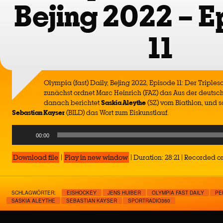
Bejing 2022 – E
11
Olympia (fast) Daily, Bejing 2022, Episode 11: Der Tripl
zunächst ordnet Marc Heinrich (FAZ) das Aus der deutsch
danach berichtet
Saskia Aleythe
(SZ) vom Biathlon, und s
Sebastian Kayser
(BILD) das Wort zum Eiskunstlauf.
Audio
00:00
Player
Download file
|
Play in new window
|
Duration: 28:21
|
Recorded on
SCHLAGWÖRTER:
EISHOCKEY
JENS HUIBER
OLYMPIA FAST DAILY
PE
SASKIA ALEYTHE
SEBASTIAN KAYSER
SPORTRADIO360