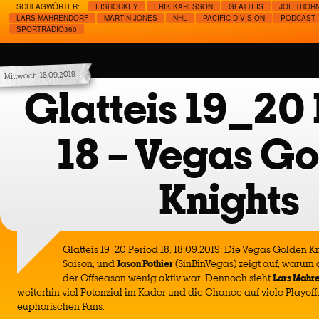
SCHLAGWÖRTER:
EISHOCKEY
ERIK KARLSSON
GLATTEIS
JOE THOR
LARS MAHRENDORF
MARTIN JONES
NHL
PACIFIC DIVISION
PODCAST
SPORTRADIO360
Mittwoch, 18.09.2019
Glatteis 19_20 
18 – Vegas G
Knights
Glatteis 19_20 Period 18, 18.09.2019: Die Vegas Golden Kn
Saison, und
Jason Pothier
(SinBinVegas) zeigt auf, warum
der Offseason wenig aktiv war. Dennoch sieht
Lars
Mahre
weiterhin viel Potenzial im Kader und die Chance auf viele Playoff
euphorischen Fans.