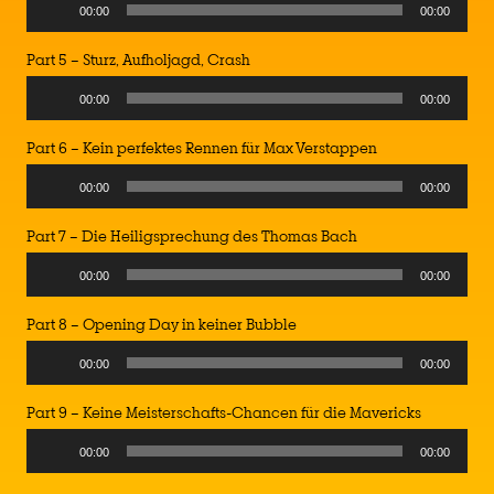
Audio
00:00
00:00
Player
Part 5 – Sturz, Aufholjagd, Crash
Audio
00:00
00:00
Player
Part 6 – Kein perfektes Rennen für Max Verstappen
Audio
00:00
00:00
Player
Part 7 – Die Heiligsprechung des Thomas Bach
Audio
00:00
00:00
Player
Part 8 – Opening Day in keiner Bubble
Audio
00:00
00:00
Player
Part 9 – Keine Meisterschafts-Chancen für die Mavericks
Audio
00:00
00:00
Player