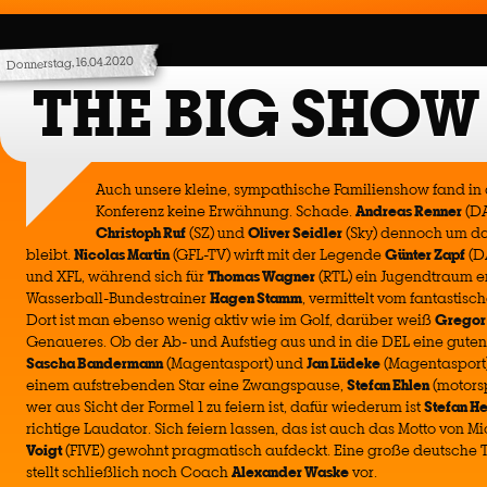
Donnerstag, 16.04.2020
THE BIG SHOW
Auch unsere kleine, sympathische Familienshow fand in 
Konferenz keine Erwähnung. Schade.
Andreas Renner
(DA
Christoph Ruf
(SZ) und
Oliver Seidler
(Sky) dennoch um da
bleibt.
Nicolas Martin
(GFL-TV) wirft mit der Legende
Günter Zapf
(DA
und XFL, während sich für
Thomas Wagner
(RTL) ein Jugendtraum er
Wasserball-Bundestrainer
Hagen Stamm
, vermittelt vom fantastisc
Dort ist man ebenso wenig aktiv wie im Golf, darüber weiß
Gregor 
Genaueres. Ob der Ab- und Aufstieg aus und in die DEL eine guten 
Sascha Bandermann
(Magentasport) und
Jan Lüdeke
(Magentasport)
einem aufstrebenden Star eine Zwangspause,
Stefan Ehlen
(motors
wer aus Sicht der Formel 1 zu feiern ist, dafür wiederum ist
Stefan He
richtige Laudator. Sich feiern lassen, das ist auch das Motto von M
Voigt
(FIVE) gewohnt pragmatisch aufdeckt. Eine große deutsche
stellt schließlich noch Coach
Alexander Waske
vor.