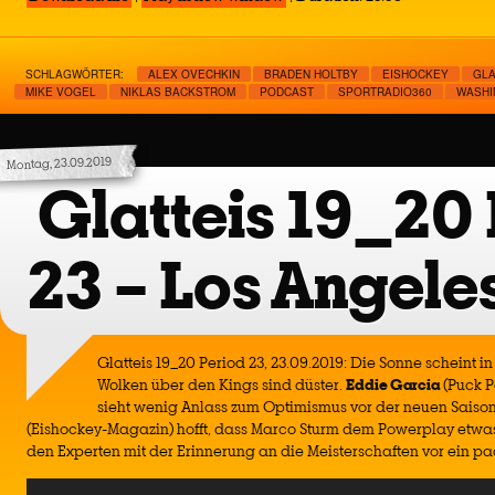
SCHLAGWÖRTER:
ALEX OVECHKIN
BRADEN HOLTBY
EISHOCKEY
GLA
MIKE VOGEL
NIKLAS BACKSTROM
PODCAST
SPORTRADIO360
WASHI
Montag, 23.09.2019
Glatteis 19_20 
23 – Los Angele
Glatteis 19_20 Period 23, 23.09.2019: Die Sonne scheint i
Wolken über den Kings sind düster.
Eddie Garcia
(Puck P
sieht wenig Anlass zum Optimismus vor der neuen Saiso
(Eishockey-Magazin) hofft, dass Marco Sturm dem Powerplay etwas 
den Experten mit der Erinnerung an die Meisterschaften vor ein pa
Audio