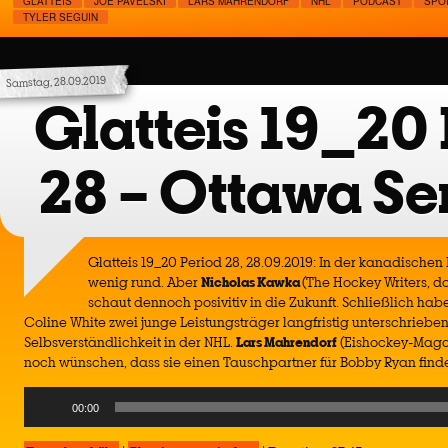
GLATTEIS
JOE PAVELSKI
LARS MAHRENDORF
NHL
PODCAST
SPO
TYLER SEGUIN
Samstag, 28.09.2019
Glatteis 19_20 
28 – Ottawa Se
Glatteis 19_20 Period 28, 28.09.2019: In der kanadischen H
wenig rund. Aber
Nicholas Kawka
(The Hockey Writers, 
schaut dennoch posivitiv in die Zukunft. Schließlich h
Coline White zwei junge Leistungsträger langfristig unterschrieben
Selbsverständlichkeit in der NHL.
Lars
Mahrendorf
(Eishockey-Maga
noch wünschen, dass sie einen Tauschpartner für Bobby Ryan find
Audio
00:00
Player