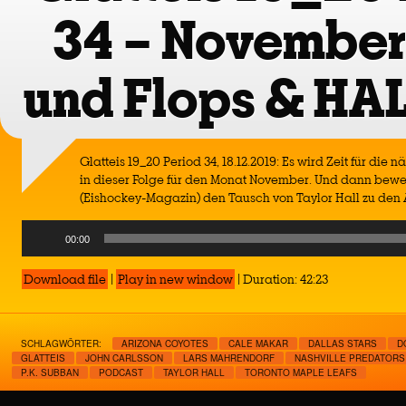
34 – November
und Flops & HA
Glatteis 19_20 Period 34, 18.12.2019: Es wird Zeit für die 
in dieser Folge für den Monat November. Und dann bewe
(Eishockey-Magazin) den Tausch von Taylor Hall zu den 
Audio
00:00
Player
Download file
|
Play in new window
|
Duration: 42:23
SCHLAGWÖRTER:
ARIZONA COYOTES
CALE MAKAR
DALLAS STARS
D
GLATTEIS
JOHN CARLSSON
LARS MAHRENDORF
NASHVILLE PREDATORS
P.K. SUBBAN
PODCAST
TAYLOR HALL
TORONTO MAPLE LEAFS