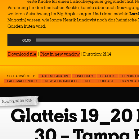
erste Kirche für einen Eishockeyspieler gegründet hat. N
Verehrung für den finnischen Rookie, könnte aber auch Neuzugang
weiteren Aufschwung im Big Apple sorgen. Und dann möchte
Lars
Magazin) wissen, wie lange Henrik Lundqvist noch das heimische
Garden hüten wird.
Audio
00:00
Player
Download file
|
Play in new window
|
Duration: 21:14
SCHLAGWÖRTER:
ARTEMI PANARIN
EISHOCKEY
GLATTEIS
HENRIK L
LARS MAHRENDORF
NEW YORK RANGERS
NHL
PODCAST
RYAN MEAD
Montag, 30.09.2019
Glatteis 19_20 
30 – Tampa 