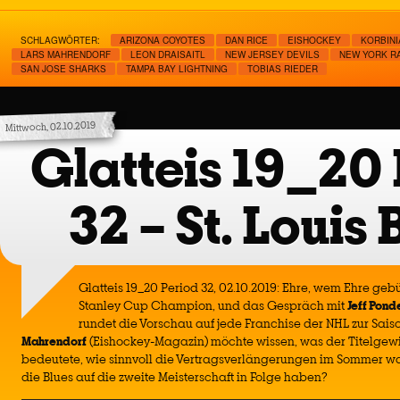
SCHLAGWÖRTER:
ARIZONA COYOTES
DAN RICE
EISHOCKEY
KORBINI
LARS MAHRENDORF
LEON DRAISAITL
NEW JERSEY DEVILS
NEW YORK R
SAN JOSE SHARKS
TAMPA BAY LIGHTNING
TOBIAS RIEDER
Mittwoch, 02.10.2019
Glatteis 19_20 
32 – St. Louis 
Glatteis 19_20 Period 32, 02.10.2019: Ehre, wem Ehre gebüh
Stanley Cup Champion, und das Gespräch mit
Jeff Pond
rundet die Vorschau auf jede Franchise der NHL zur Sais
Mahrendorf
(Eishockey-Magazin) möchte wissen, was der Titelgewinn
bedeutete, wie sinnvoll die Vertragsverlängerungen im Sommer 
die Blues auf die zweite Meisterschaft in Folge haben?