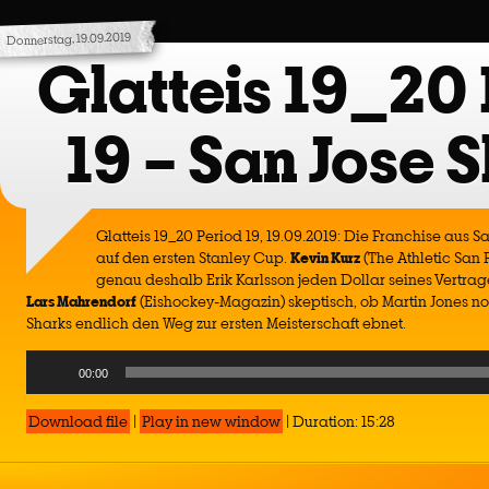
Donnerstag, 19.09.2019
Glatteis 19_20 
19 – San Jose 
Glatteis 19_20 Period 19, 19.09.2019: Die Franchise aus 
auf den ersten Stanley Cup.
Kevin Kurz
(The Athletic San 
genau deshalb Erik Karlsson jeden Dollar seines Vertrages
Lars
Mahrendorf
(Eishockey-Magazin) skeptisch, ob Martin Jones noc
Sharks endlich den Weg zur ersten Meisterschaft ebnet.
Audio
00:00
Player
Download file
|
Play in new window
|
Duration: 15:28