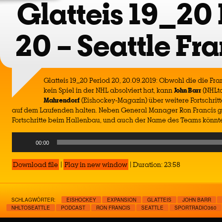
Glatteis 19_20 
20 – Seattle Fr
Glatteis 19_20 Period 20, 20.09.2019: Obwohl die die Fra
kein Spiel in der NHL absolviert hat, kann
John Barr
(NHLto
Mahrendorf
(Eishockey-Magazin) über weitere Fortschrit
auf dem Laufenden halten. Neben General Manager Ron Francis gi
Fortschritte beim Hallenbau, und auch der Name des Teams könnte
Audio
00:00
Player
Download file
|
Play in new window
|
Duration: 23:58
SCHLAGWÖRTER:
EISHOCKEY
EXPANSION
GLATTEIS
JOHN BARR
NHLTOSEATTLE
PODCAST
RON FRANCIS
SEATTLE
SPORTRADIO360