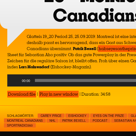
Canadian
Glatteis 19_20 Period 25, 25.09.2019: Montreal ist eine i
deshalb passt es hervorragend, dass ein Gast aus Schw
Canadians übernimmt.
Patrik Bexell
(
habseyesonthepri
Sheet für Sebastian Aho positiv. Ob das gute Powerplay in der Pres
Zeichen für die reguläre Saison ist, bleibt offen. Froh über einen Gas
indes
Lars
Mahrendorf
(Eishockey-Magazin).
Audio
00:00
Player
Download file
|
Play in new window
|
Duration: 34:58
SCHLAGWÖRTER:
CAREY PRICE
EISHOCKEY
EYES ON THE PRIZE
GL
MONTREAL CANADIANS
NHL
PATRIK BEXELL
PODCAST
SEBASTIAN A
SPORTRADIO360