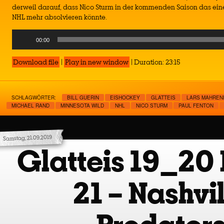
derweil darauf, dass Nico Sturm in der kommenden Saison das eine
NHL mehr absolvieren könnte.
Audio
00:00
Player
Download file
|
Play in new window
|
Duration: 23:15
SCHLAGWÖRTER:
BILL GUERIN
EISHOCKEY
GLATTEIS
LARS MAHREN
MICHAEL RAND
MINNESOTA WILD
NHL
NICO STURM
PAUL FENTON
Samstag, 21.09.2019
Glatteis 19_20 
21 – Nashvi