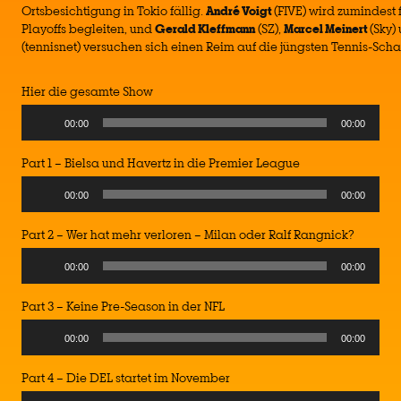
Ortsbesichtigung in Tokio fällig.
André Voigt
(FIVE) wird zumindest
Playoffs begleiten, und
Gerald Kleffmann
(SZ),
Marcel Meinert
(Sky)
(tennisnet) versuchen sich einen Reim auf die jüngsten Tennis-S
Hier die gesamte Show
Audio
00:00
00:00
Player
Part 1 – Bielsa und Havertz in die Premier League
Audio
00:00
00:00
Player
Part 2 – Wer hat mehr verloren – Milan oder Ralf Rangnick?
Audio
00:00
00:00
Player
Part 3 – Keine Pre-Season in der NFL
Audio
00:00
00:00
Player
Part 4 – Die DEL startet im November