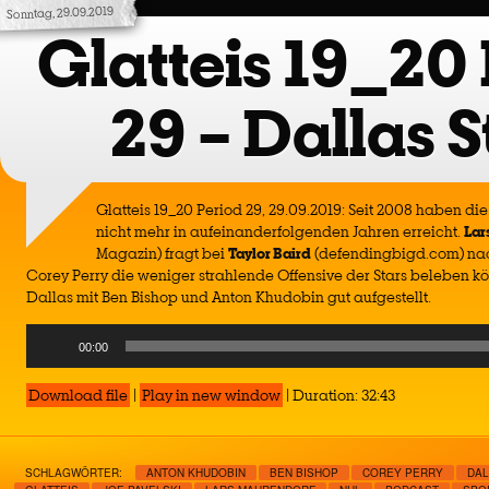
Sonntag, 29.09.2019
Glatteis 19_20 
29 – Dallas S
Glatteis 19_20 Period 29, 29.09.2019: Seit 2008 haben die
nicht mehr in aufeinanderfolgenden Jahren erreicht.
Lar
Magazin) fragt bei
Taylor Baird
(defendingbigd.com) nac
Corey Perry die weniger strahlende Offensive der Stars beleben k
Dallas mit Ben Bishop und Anton Khudobin gut aufgestellt.
Audio
00:00
Player
Download file
|
Play in new window
|
Duration: 32:43
SCHLAGWÖRTER:
ANTON KHUDOBIN
BEN BISHOP
COREY PERRY
DAL