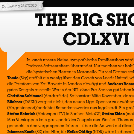
Donnerstag, 23.07.2020
THE BIG S
CDLXVI
Ja, auch unsere kleine, sympathische Familienshow wir
Podcast-Spitzenreitern überrundet. Nur machen wir halt
die hysterischen Herren in Maranello. Für viel Drama ste
Tomic
(Sky) erzählt ein wenig über den Coach von Leeds United, 
die Passform von Kai Havertz in London abwägt und
Andreas Renn
gutes Zeugnis ausstellt. Wer in der NFL ohne Pre-Season gut lebe
Christian Schimmel
(derdraft.de). Saisonstart Mitte November, darau
Büchner
(DAZN) vergisst nicht, den neuen Liga-Sponsor zu erwähn
(Magentasport) berichtet Bemerkenswertes aus Ingolstadt. Ein gr
Stefan Heinrich
(Motorsport TV) in Sachen MotoGP,
Stefan Ehlen
(mot
Max Verstappen kein ganz perfektes Zeugnis aus. Was hat Thomas 
gemacht in den vergangenen Jahren – über die Antwort auf diese 
Johannes Knuth
(SZ) das Hirn, für
Heiko Oldörp
(NDR) wäre in diesen 