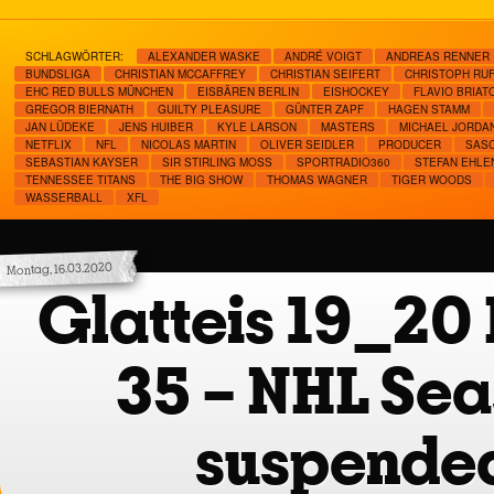
SCHLAGWÖRTER:
ALEXANDER WASKE
ANDRÉ VOIGT
ANDREAS RENNER
BUNDSLIGA
CHRISTIAN MCCAFFREY
CHRISTIAN SEIFERT
CHRISTOPH RU
EHC RED BULLS MÜNCHEN
EISBÄREN BERLIN
EISHOCKEY
FLAVIO BRIAT
GREGOR BIERNATH
GUILTY PLEASURE
GÜNTER ZAPF
HAGEN STAMM
JAN LÜDEKE
JENS HUIBER
KYLE LARSON
MASTERS
MICHAEL JORDA
NETFLIX
NFL
NICOLAS MARTIN
OLIVER SEIDLER
PRODUCER
SAS
SEBASTIAN KAYSER
SIR STIRLING MOSS
SPORTRADIO360
STEFAN EHLE
TENNESSEE TITANS
THE BIG SHOW
THOMAS WAGNER
TIGER WOODS
WASSERBALL
XFL
Montag, 16.03.2020
Glatteis 19_20 
35 – NHL Se
suspende