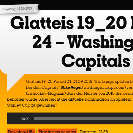
Dienstag, 24.09.2019
Glatteis 19_20 
24 – Washin
Capitals
Glatteis 19_20 Period 24, 24.09.2019: Wie Lange spielen
bei den Capitals?
Mike Vogel
(washingtoncaps.com) ver
(Eishockey-Magazin) dass der Meister von 2018 die bei
behalten würde. Aber reicht die aktuelle Kombination an Spielern
Stanley Cup zu gewinnen?
Audio
00:00
Player
Download file
|
Play in new window
|
Duration: 23:58