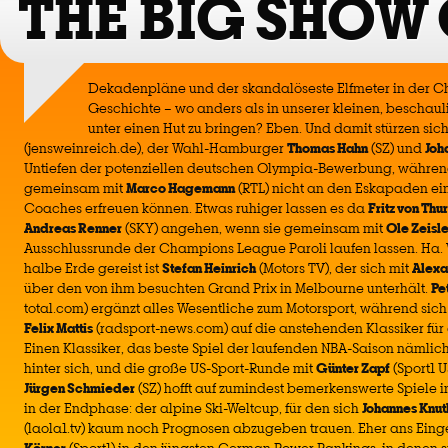
THE BIG SHOW
Dekadenpläne und der skandalöseste Elfmeter in der 
Geschichte – wo anders als in unserer kleinen, beschaul
unter einen Hut zu bringen? Eben. Und damit stürzen sic
(jensweinreich.de), der Wahl-Hamburger
Thomas Hahn
(SZ) und
Joh
Untiefen der potenziellen deutschen Olympia-Bewerbung, währen
gemeinsam mit
Marco Hagemann
(RTL) nicht an den Eskapaden ei
Coaches erfreuen können. Etwas ruhiger lassen es da
Fritz von Thu
Andreas Renner
(SKY) angehen, wenn sie gemeinsam mit
Ole Zeisle
Ausschlussrunde der Champions League Paroli laufen lassen. Ha.
halbe Erde gereist ist
Stefan Heinrich
(Motors TV), der sich mit
Alex
über den von ihm besuchten Grand Prix in Melbourne unterhält.
Pe
total.com) ergänzt alles Wesentliche zum Motorsport, während sich
Felix Mattis
(radsport-news.com) auf die anstehenden Klassiker für di
Einen Klassiker, das beste Spiel der laufenden NBA-Saison nämlich
hinter sich, und die große US-Sport-Runde mit
Günter Zapf
(Sport1 U
Jürgen Schmieder
(SZ) hofft auf zumindest bemerkenswerte Spiele 
in der Endphase: der alpine Ski-Weltcup, für den sich
Johannes Knut
(laola1.tv) kaum noch Prognosen abzugeben trauen. Eher ans Ei