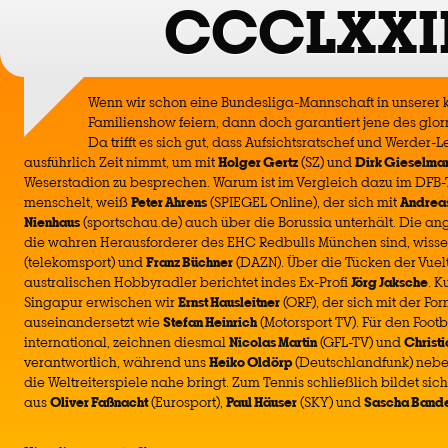
CCCLXXII
Wenn wir schon eine Bundesliga-Mannschaft in unserer 
Familienshow feiern, dann doch garantiert jene des glo
Da trifft es sich gut, dass Aufsichtsratschef und Werder
ausführlich Zeit nimmt, um mit
Holger Gertz
(SZ) und
Dirk Gieselma
Weserstadion zu besprechen. Warum ist im Vergleich dazu im DFB-
menschelt, weiß
Peter Ahrens
(SPIEGEL Online), der sich mit
Andrea
Nienhaus
(sportschau.de) auch über die Borussia unterhält. Die an
die wahren Herausforderer des EHC Redbulls München sind, wiss
(telekomsport) und
Franz Büchner
(DAZN). Über die Tücken der Vuel
australischen Hobbyradler berichtet indes Ex-Profi
Jörg Jaksche
. K
Singapur erwischen wir
Ernst Hausleitner
(ORF), der sich mit der Fo
auseinandersetzt wie
Stefan Heinrich
(Motorsport TV). Für den Footb
international, zeichnen diesmal
Nicolas Martin
(GFL-TV) und
Christ
verantwortlich, während uns
Heiko Oldörp
(Deutschlandfunk) neb
die Weltreiterspiele nahe bringt. Zum Tennis schließlich bildet sic
aus
Oliver Faßnacht
(Eurosport),
Paul Häuser
(SKY) und
Sascha Band