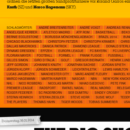
ordnen die letzten großen Sandplatzturniere vor Roland Garros ein.
Knuth
(SZ) und
Marco Hagemann
(SKY).
SCHLAGWÖRTER:
ANDRÉ BREITENREITER
ANDRÉ VOIGT
ANDREAS RENN
ANGELIQUE KERBER
ATLETICO MADRID
ATP ROM
BASKETBALL
BEKO
BERNIE ECCLESTONE
BORUSSIA MÖNCHENGLADBACH
BRAZIL 2014
BUN
CHICAGO BLACKHAWKS
CHRISTOPH FETZER
CHRISTOPH KRAMER
CHRIS
DALLAS MAVERICKS
DANICA PATRICK
DIAMOND LEAGUE
DONALD STERL
DYNAMO DRESDEN
EFFZEH
EUROPA LEAGUE
FC BAYERN
FC LIVERP
FLORIAN MAYER
FOOTBALL
FORMEL 1
FRANK FLIGGE
FUSSBALL
GILLES SIMON
GIRO D´ITALIA
GOLF
GREGOR BIERNATH
HENRIK LUN
JEFF GORDON
JOHANNES KNUTH
JONATHAN SACHSE
JORDAN SPIETH
JÜRGEN KLOPP
JÜRGEN SCHMIEDER
LEICHTATHLETIK
LEWIS HAMILTON
LUCAS JAKUBCZYK
MANCHESTER CITY
MARC-ANDRÉ FLEURY
MARCEL KI
MARCO HAGEMANN
MARTIN KAMYER
NASCAR
NBA
NEW YORK KNICK
NHL
NICO ROSBERG
NICOLAS MARTIN
NIHAD DJEDOVIC
PETE FINK
PREMIER LEAGUE
RADSPORT
RAFAEL NADAL
REAL MADRID
RELEGA
ROGER FEDERER
SC PADERBORN
SEB DUMITRU
SINDEY CROSBY
ST
STEFAN HEINRICH
STEFAN ZIEGLER
STEVE KERR
SUSIE WOLF
TEDDY
THE PLAYERS
THOMAS HAHN
TIGER WOODS
TOBIAS SUMMERER
USA
Donnerstag, 16.01.2014