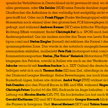
spanische Verhältnisse in Deutschland nicht gewünscht sind, wo d
alles gewinnen; oder
Ole Zeisler
(NDR) seine Freude darüber zügeln
Gladbacher die Aufnahme in den vorläufig-fast-endgültig-nicht
geschafft hat. Oder auch
Frank Fligge
(Funke Mediengruppe) erkl
Momentum noch einmal über den glorreichen FCB hinwegfegen läs
gefragt, und während
Andreas Renner
(SKY) eine kritische Würdigun
Richtung Effzeh vornimmt, findet
Christoph Ruf
(u.a. SPON) auch be
Änderungsbedarf. Gar nix ändern möchte das Team von Lewis Ha
(spox.com) und
Stefan Ziegler
(formel1.de) erklären die Formel 1 de
spannungsfreien Zone. Das würde in der notorisch ausgeglichen
niemandem einfallen, zuallerletzt
Pete Fink
(motorsport-total.com)
Kommentatorenpartner
Stefan „The Voice“ Heinrich
(Motorvision.TV
hingegen das Peloton, sowohl in Italien wie auch an der Westküste
Jaksche
versucht mit
Jonathan Sachse
(u.a. ZEIT Online) die deutsch
Selbiges setzt sich auch
Thomas Hahn
(SZ) zum Ziel, allerdings in 
der Diamond League Meetings. Keine Bewertungen, nur noch blank
Basketball-Ligen, hüben wie drüben:
André Voigt
(FIVE) widmet si
Seb Dumitru
also den Playoff Races in BBL und NBA, während
Jürge
Christoph Fetzer
(laola1.tv) die NHL-Endrunde im Auge behalten – u
Leitung von
Nicolas Martin
(GFL-TV). Ein bockstarkes Los hat auch 
Gerald Kleffmann
(SZ) und SKY-Kommentator
Gregor Biernath
blick
die Players in Sawgrass. Und:
Marcel Meinert
(SKY) und
Tobias Sum