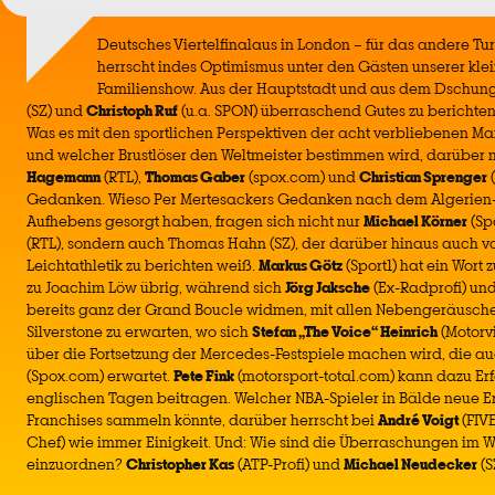
Deutsches Viertelfinalaus in London – für das andere Tur
herrscht indes Optimismus unter den Gästen unserer kle
Familienshow. Aus der Hauptstadt und aus dem Dschun
(SZ) und
Christoph Ruf
(u.a. SPON) überraschend Gutes zu berichten,
Was es mit den sportlichen Perspektiven der acht verbliebenen Ma
und welcher Brustlöser den Weltmeister bestimmen wird, darüber
Hagemann
(RTL),
Thomas Gaber
(spox.com) und
Christian Sprenger
(
Gedanken. Wieso Per Mertesackers Gedanken nach dem Algerien-Sp
Aufhebens gesorgt haben, fragen sich nicht nur
Michael Körner
(Sp
(RTL), sondern auch Thomas Hahn (SZ), der darüber hinaus auch v
Leichtathletik zu berichten weiß.
Markus Götz
(Sport1) hat ein Wor
zu Joachim Löw übrig, während sich
Jörg Jaksche
(Ex-Radprofi) un
bereits ganz der Grand Boucle widmen, mit allen Nebengeräuschen
Silverstone zu erwarten, wo sich
Stefan „The Voice“ Heinrich
(Motorvi
über die Fortsetzung der Mercedes-Festspiele machen wird, die a
(Spox.com) erwartet.
Pete Fink
(motorsport-total.com) kann dazu Er
englischen Tagen beitragen. Welcher NBA-Spieler in Bälde neue 
Franchises sammeln könnte, darüber herrscht bei
André Voigt
(FIV
Chef) wie immer Einigkeit. Und: Wie sind die Überraschungen im 
einzuordnen?
Christopher Kas
(ATP-Profi) und
Michael Neudecker
(S