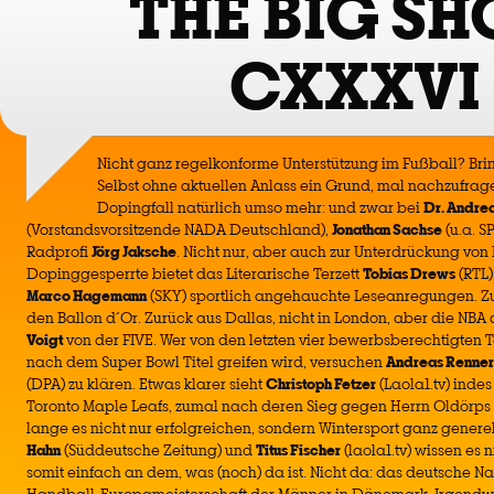
THE BIG S
CXXXVI
Nicht ganz regelkonforme Unterstützung im Fußball? Bringt
Selbst ohne aktuellen Anlass ein Grund, mal nachzufrag
Dopingfall natürlich umso mehr: und zwar bei
Dr. Andre
(Vorstandsvorsitzende NADA Deutschland),
Jonathan Sachse
(u.a. S
Radprofi
Jörg Jaksche
. Nicht nur, aber auch zur Unterdrückung von
Dopinggesperrte bietet das Literarische Terzett
Tobias Drews
(RTL)
Marco Hagemann
(SKY) sportlich angehauchte Leseanregungen. Zus
den Ballon d´Or. Zurück aus Dallas, nicht in London, aber die NBA 
Voigt
von der FIVE. Wer von den letzten vier bewerbsberechtigten
nach dem Super Bowl Titel greifen wird, versuchen
Andreas Renner
(DPA) zu klären. Etwas klarer sieht
Christoph Fetzer
(Laola1.tv) indes
Toronto Maple Leafs, zumal nach deren Sieg gegen Herrn Oldörps
lange es nicht nur erfolgreichen, sondern Wintersport ganz gener
Hahn
(Süddeutsche Zeitung) und
Titus Fischer
(laola1.tv) wissen es 
somit einfach an dem, was (noch) da ist. Nicht da: das deutsche N