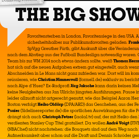
THE BIG SHOW
Favoritensterben in London, Favoritensiege in den USA. 
sicherheitshalber nur Publikumsfavoriten geladen.
Fran
SpVgg Greuther Fürth, gibt Auskunft über die Veränderu
nach dem Abstieg aus der Fußball Bundesliga notwendig waren. O
Team bis zur WM 2014 noch etwas ändern sollte, weiß
Thomas Herr
hat sich auf die neuen Aufgaben extrem gut eingestellt, auch wenn
Abschneiden in Le Mans nicht ganz zufrieden war. Dort will im 
reüssieren, wie
Christian Nimmervoll
(formel1.de) exklusiv zu beric
nach Alpe d´Huez? Ex-Radprofi
Jörg Jaksche
kann darin keinen Me
keine Neuigkeiten aus Jan Ullrichs jüngsten Ausführungen. Pause in
leider allzuoft nicht artgerecht genutzt, wie das Beispiel Aaron He
Boston verfolgt
Heiko Oldörp
(DPA/ARD) das Geschehen, aus der Fe
Psaier
(Sidelinereporter.de) die sportlichen Auswirkungen für die Pa
drängt sich auch
Christoph Fetzer
(laola1.tv) auf, der mit Heiko d
verdienten Stanley Cup Titel gratuliert. Da wollen
André Voigt
(FIV
(NBAChef) nicht nachstehen: die Bouquets sind auf dem Weg nach 
Aufmerksamkeit aber schon auf die Draft und Dennis Schröder geri