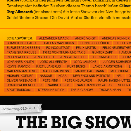
Körner
(Sport1) in den jüngsten German Power Rankings, in denen 
Tennisspieler befindet. Zu eben diesem Thema beschließen
Oliver
Jörg Allmeroth
(tennisnet.com) die letzte Show vor der Live-Ausgab
Schleißheimer Strasse. Die David-Alaba-Studios: ziemlich mensch
SCHLAGWÖRTER:
ALEXANDER MAACK
ANDRÉ VOIGT
ANDREAS RENNER
CHAMPIONS LEAGUE
DALLAS MAVERICKS
DENNIS SCHRÖDER
DIEHO SI
ELFMETERSCHIESSEN
FC INGOLSTADT
FELIX MATTIS
FELIX NEUREUTHE
FRANZISKA PREUSS
FRITZ VON THURN UND TAXIS
GÜNTER ZAPF
HAMBUR
INDIAN WELLS
JENS HUIBER
JENS WEINREICH
JOE ZINNBAUER
JOHA
JOHANNES KNUTH
JÖRG ALLMEROTH
JÖRG JAKSCHE
JÜRGEN SCHMIED
KEVIN HARVICK
KJETIL JANSRUD
KURT BUSCH
LANCE ARMSTRONG
L
MAILAND-SAN REMO
MARCH MADNESS
MARCO HAGEMANN
MELBOURNE
MICHAEL KÖRNER
NASCAR
NCAA
NEW ENGLAND PATRIOTS
NFL
O
OLIVER FASSNACHT
PETE FINK
PETER NEURURER
RALPH HASENHÜTTEL
ROMAN WEIDENFELLER
SABINE LISICKI
SAN FRANCISCO 49ERS
SERENA 
SPORTRADIO360
STEFAN HEINRICH
THE BIG SHOW
THOMAS HAHN
TI
Donnerstag, 03.07.2014
THE BIG SHO