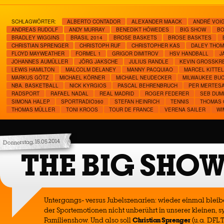
SCHLAGWÖRTER:
ALBERTO CONTADOR
ALEXANDER MAACK
ANDRÉ VOI
ANDREAS RUDOLF
ANDY MURRAY
BENEDIKT HÖWEDES
BIG SHOW
BO
BRADLEY WIGGINS
BRASIL 2014
BROSE BASKETS
BROSE BASKTES
CHRISTIAN SPRENGER
CHRISTOPH RUF
CHRISTOPHER KAS
DALEY THO
FLOYD MAYWEATHER
FORMEL 1
GRIGOR DIMITROV
HSV HANDBALL
J
JOHANNES AUMÜLLER
JÖRG JAKSCHE
JULIUS RANDLE
KEVIN GROSSKRE
LEWIS HAMILTON
MALCOLM DELANEY
MANNY PACQUIAO
MARCEL KITTEL
MARKUS GÖTZ
MICHAEL KÖRNER
MICHAEL NEUDECKER
MILWAUKEE BU
NBA. BASKETBALL
NICK KYRGIOS
PASCAL BEHRENBRUCH
PER MERTES
RADSPORT
RAFAEL NADAL
REAL MADRID
ROGER FEDERER
SEB DUM
SIMONA HALEP
SPORTRADIO360
STEFAN HEINRICH
TENNIS
THOMAS 
THOMAS MÜLLER
TONI KROOS
TOUR DE FRANCE
VERENA SAILER
WI
Donnerstag, 15.05.2014
THE BIG SHOW 
Untergangs- versus Jubelszenarien: wieder einmal blei
der Sportemotionen nicht unberührt in unserer kleinen,
Familienshow. Und also soll
Christian Sprenger
(u.a. DFL.