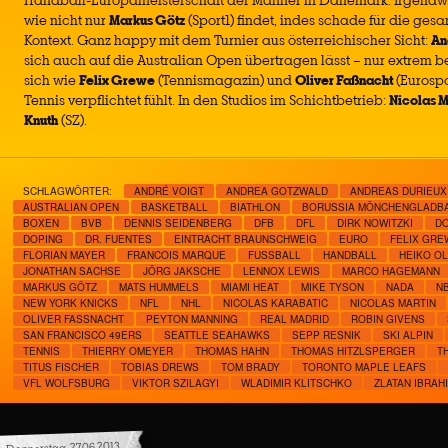
Handball-Europameisterschaft der Männer in Dänemark. Irgendwie
wie nicht nur
Markus Götz
(Sport1) findet, indes schade für die ges
Kontext. Ganz happy mit dem Turnier aus österreichischer Sicht:
An
sich auch auf die Australian Open übertragen lässt – nur extrem 
sich wie
Felix Grewe
(Tennismagazin) und
Oliver Faßnacht
(Eurosp
Tennis verpflichtet fühlt. In den Studios im Schichtbetrieb:
Nicolas M
Knuth
(SZ).
SCHLAGWÖRTER:
ANDRÉ VOIGT
ANDREA GOTZWALD
ANDREAS DURIEUX
AUSTRALIAN OPEN
BASKETBALL
BIATHLON
BORUSSIA MÖNCHENGLADB
BOXEN
BVB
DENNIS SEIDENBERG
DFB
DFL
DIRK NOWITZKI
DO
DOPING
DR. FUENTES
EINTRACHT BRAUNSCHWEIG
EURO
FELIX GRE
FLORIAN MAYER
FRANCOIS MARQUE
FUSSBALL
HANDBALL
HEIKO O
JONATHAN SACHSE
JÖRG JAKSCHE
LENNOX LEWIS
MARCO HAGEMANN
MARKUS GÖTZ
MATS HUMMELS
MIAMI HEAT
MIKE TYSON
NADA
N
NEW YORK KNICKS
NFL
NHL
NICOLAS KARABATIC
NICOLAS MARTIN
OLIVER FASSNACHT
PEYTON MANNING
REAL MADRID
ROBIN GIVENS
SAN FRANCISCO 49ERS
SEATTLE SEAHAWKS
SEPP RESNIK
SKI ALPIN
TENNIS
THIERRY OMEYER
THOMAS HAHN
THOMAS HITZLSPERGER
T
TITUS FISCHER
TOBIAS DREWS
TOM BRADY
TORONTO MAPLE LEAFS
VFL WOLFSBURG
VIKTOR SZILAGYI
WLADIMIR KLITSCHKO
ZLATAN IBRAH
Donnerstag, 27.06.2013