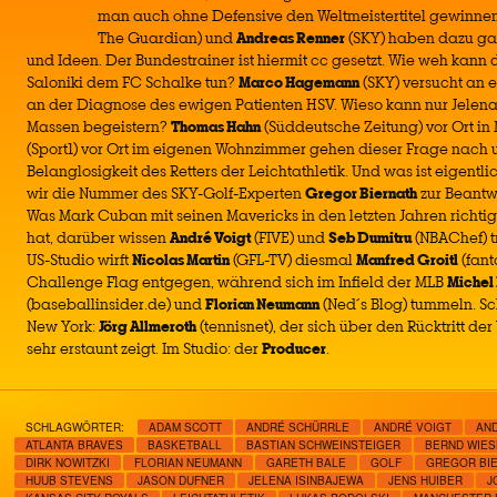
man auch ohne Defensive den Weltmeistertitel gewinne
The Guardian) und
Andreas Renner
(SKY) haben dazu gan
und Ideen. Der Bundestrainer ist hiermit cc gesetzt. Wie weh kann
Saloniki dem FC Schalke tun?
Marco Hagemann
(SKY) versucht an 
an der Diagnose des ewigen Patienten HSV. Wieso kann nur Jelena
Massen begeistern?
Thomas Hahn
(Süddeutsche Zeitung) vor Ort i
(Sport1) vor Ort im eigenen Wohnzimmer gehen dieser Frage nach 
Belanglosigkeit des Retters der Leichtathletik. Und was ist eigentl
wir die Nummer des SKY-Golf-Experten
Gregor Biernath
zur Beantw
Was Mark Cuban mit seinen Mavericks in den letzten Jahren richti
hat, darüber wissen
André Voigt
(FIVE) und
Seb Dumitru
(NBAChef) tr
US-Studio wirft
Nicolas Martin
(GFL-TV) diesmal
Manfred Groitl
(fant
Challenge Flag entgegen, während sich im Infield der MLB
Michel
(baseballinsider.de) und
Florian Neumann
(Ned´s Blog) tummeln. S
New York:
Jörg Allmeroth
(tennisnet), der sich über den Rücktritt d
sehr erstaunt zeigt. Im Studio: der
Producer
.
SCHLAGWÖRTER:
ADAM SCOTT
ANDRÉ SCHÜRRLE
ANDRÉ VOIGT
AN
ATLANTA BRAVES
BASKETBALL
BASTIAN SCHWEINSTEIGER
BERND WIE
DIRK NOWITZKI
FLORIAN NEUMANN
GARETH BALE
GOLF
GREGOR BI
HUUB STEVENS
JASON DUFNER
JELENA ISINBAJEWA
JENS HUIBER
J