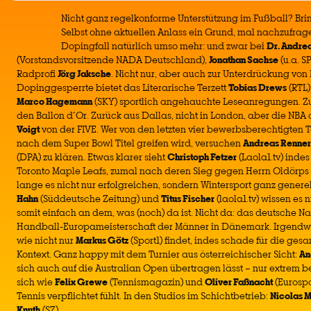
Nicht ganz regelkonforme Unterstützung im Fußball? Bringt
Selbst ohne aktuellen Anlass ein Grund, mal nachzufrag
Dopingfall natürlich umso mehr: und zwar bei
Dr. Andre
(Vorstandsvorsitzende NADA Deutschland),
Jonathan Sachse
(u.a. S
Radprofi
Jörg Jaksche
. Nicht nur, aber auch zur Unterdrückung von
Dopinggesperrte bietet das Literarische Terzett
Tobias Drews
(RTL)
Marco Hagemann
(SKY) sportlich angehauchte Leseanregungen. Zus
den Ballon d´Or. Zurück aus Dallas, nicht in London, aber die NBA 
Voigt
von der FIVE. Wer von den letzten vier bewerbsberechtigten
nach dem Super Bowl Titel greifen wird, versuchen
Andreas Renner
(DPA) zu klären. Etwas klarer sieht
Christoph Fetzer
(Laola1.tv) indes
Toronto Maple Leafs, zumal nach deren Sieg gegen Herrn Oldörps
lange es nicht nur erfolgreichen, sondern Wintersport ganz gener
Hahn
(Süddeutsche Zeitung) und
Titus Fischer
(laola1.tv) wissen es 
somit einfach an dem, was (noch) da ist. Nicht da: das deutsche N
Handball-Europameisterschaft der Männer in Dänemark. Irgendwie
wie nicht nur
Markus Götz
(Sport1) findet, indes schade für die ges
Kontext. Ganz happy mit dem Turnier aus österreichischer Sicht:
An
sich auch auf die Australian Open übertragen lässt – nur extrem 
sich wie
Felix Grewe
(Tennismagazin) und
Oliver Faßnacht
(Eurosp
Tennis verpflichtet fühlt. In den Studios im Schichtbetrieb:
Nicolas M
Knuth
(SZ).