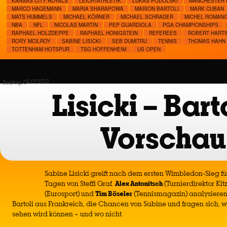
KANSAS CITY ROYALS
LEICHTATHLETIK
LUKAS PODOLSKI
MANCHESTER 
MARCO HAGEMANN
MARIA SHARAPOWA
MARION BARTOLI
MARK CUBAN
MATS HUMMELS
MICHAEL KÖRNER
MICHAEL SCHRADER
MICHEL ROMAN
NBA
NFL
NICOLAS MARTIN
PEP GUARDIOLA
PGA CHAMPIONSHIPS
RAPHAEL HOLZDEPPE
RAPHAEL HONIGSTEIN
REFEREES
ROBERT HART
RORY MCILROY
SABINE LISICKI
SEB DUMITRU
TENNIS
THOMAS HAHN
TOTTENHAM HOTSPUR
TSG HOFFENHEIM
US OPEN
Freitag, 05.07.2013
Lisicki – Bart
Vorschau
Sabine Lisicki greift nach dem ersten Wimbledon-Sieg fü
Tagen von Steffi Graf.
Alex Antonitsch
(Turnierdirektor Kit
(Eurosport) und
Tim Böseler
(Tennismagazin) analysieren
Bartoli aus Frankreich, die Chancen von Sabine und fragen sich, 
sehen wird können – und wo nicht.