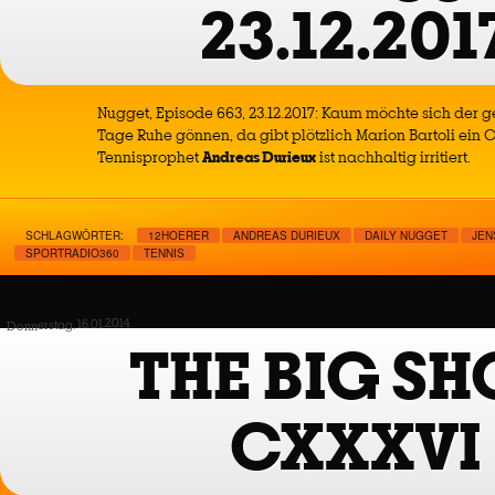
23.12.201
Nugget, Episode 663, 23.12.2017: Kaum möchte sich der 
Tage Ruhe gönnen, da gibt plötzlich Marion Bartoli ein
Tennisprophet
Andreas Durieux
ist nachhaltig irritiert.
SCHLAGWÖRTER:
12HOERER
ANDREAS DURIEUX
DAILY NUGGET
JEN
SPORTRADIO360
TENNIS
Donnerstag, 16.01.2014
THE BIG S
CXXXVI