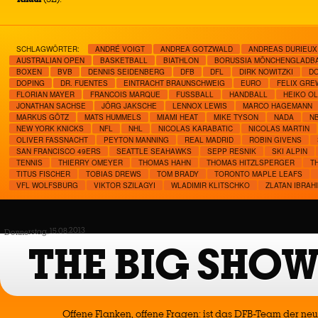
SCHLAGWÖRTER:
ANDRÉ VOIGT
ANDREA GOTZWALD
ANDREAS DURIEUX
AUSTRALIAN OPEN
BASKETBALL
BIATHLON
BORUSSIA MÖNCHENGLADB
BOXEN
BVB
DENNIS SEIDENBERG
DFB
DFL
DIRK NOWITZKI
DO
DOPING
DR. FUENTES
EINTRACHT BRAUNSCHWEIG
EURO
FELIX GRE
FLORIAN MAYER
FRANCOIS MARQUE
FUSSBALL
HANDBALL
HEIKO O
JONATHAN SACHSE
JÖRG JAKSCHE
LENNOX LEWIS
MARCO HAGEMANN
MARKUS GÖTZ
MATS HUMMELS
MIAMI HEAT
MIKE TYSON
NADA
N
NEW YORK KNICKS
NFL
NHL
NICOLAS KARABATIC
NICOLAS MARTIN
OLIVER FASSNACHT
PEYTON MANNING
REAL MADRID
ROBIN GIVENS
SAN FRANCISCO 49ERS
SEATTLE SEAHAWKS
SEPP RESNIK
SKI ALPIN
TENNIS
THIERRY OMEYER
THOMAS HAHN
THOMAS HITZLSPERGER
T
TITUS FISCHER
TOBIAS DREWS
TOM BRADY
TORONTO MAPLE LEAFS
VFL WOLFSBURG
VIKTOR SZILAGYI
WLADIMIR KLITSCHKO
ZLATAN IBRAH
Donnerstag, 15.08.2013
THE BIG SHOW
Offene Flanken, offene Fragen: ist das DFB-Team der ne