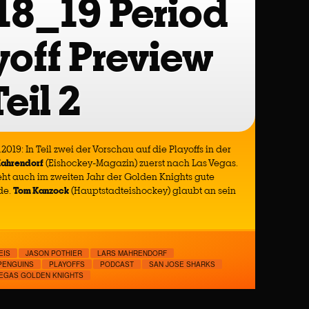
 18_19 Period
yoff Preview
Teil 2
.2019: In Teil zwei der Vorschau auf die Playoffs in der
Mahrendorf
(Eishockey-Magazin) zuerst nach Las Vegas.
eht auch im zweiten Jahr der Golden Knights gute
de.
Tom Kanzock
(Hauptstadteishockey) glaubt an sein
EIS
JASON POTHIER
LARS MAHRENDORF
PENGUINS
PLAYOFFS
PODCAST
SAN JOSE SHARKS
EGAS GOLDEN KNIGHTS