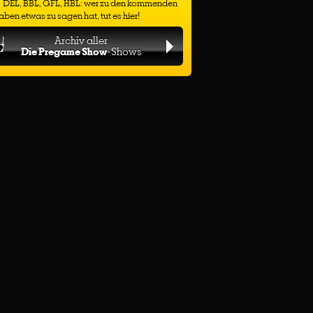
DEL, BBL, GFL, HBL: wer zu den kommenden
ben etwas zu sagen hat, tut es hier!
Archiv aller
Die Pregame Show
-Shows