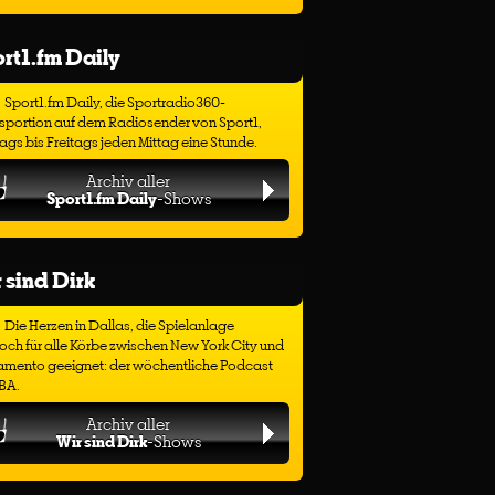
rt1.fm Daily
Sport1.fm Daily, die Sportradio360-
sportion auf dem Radiosender von Sport1,
gs bis Freitags jeden Mittag eine Stunde.
Archiv aller
Sport1.fm Daily
-Shows
 sind Dirk
Die Herzen in Dallas, die Spielanlage
ch für alle Körbe zwischen New York City und
amento geeignet: der wöchentliche Podcast
BA.
Archiv aller
Wir sind Dirk
-Shows