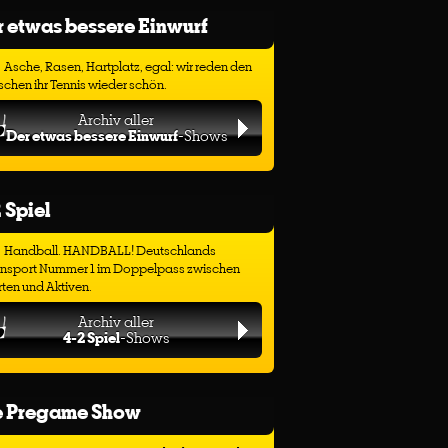
 etwas bessere Einwurf
Asche, Rasen, Hartplatz, egal: wir reden den
chen ihr Tennis wieder schön.
Archiv aller
Der etwas bessere Einwurf
-Shows
 Spiel
Handball. HANDBALL! Deutschlands
ensport Nummer 1 im Doppelpass zwischen
ten und Aktiven.
Archiv aller
4-2 Spiel
-Shows
e Pregame Show