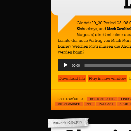
Glatteis 19_20 Period 08, 08
Eishockeys, und
Mark Zwolins
Magazin) direkt mit einer au
könnte der neue Vertrag von Mitch Marn
Barrie? Welchen Platz müssen die Ahor
werden kann?
Audio
00:00
Player
Download file
|
Play in new window
|
SCHLAGWÖRTER:
BOSTON BRUINS
EISHO
MITCH MARNER
NHL
PODCAST
SPORT
Mittwoch, 10.04.2019