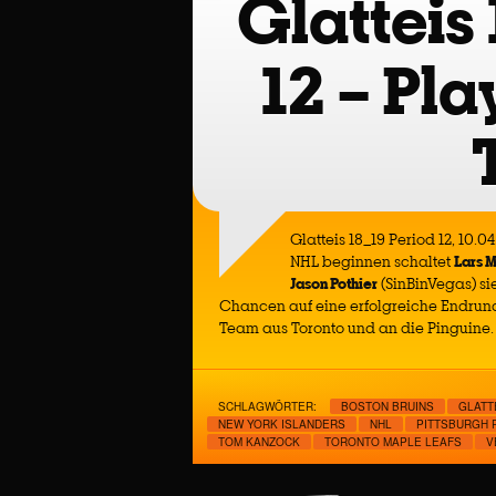
Glatteis
12 – Pla
Glatteis 18_19 Period 12, 10.04
NHL beginnen schaltet
Lars 
Jason Pothier
(SinBinVegas) si
Chancen auf eine erfolgreiche Endrun
Team aus Toronto und an die Pinguine.
SCHLAGWÖRTER:
BOSTON BRUINS
GLATT
NEW YORK ISLANDERS
NHL
PITTSBURGH 
TOM KANZOCK
TORONTO MAPLE LEAFS
V