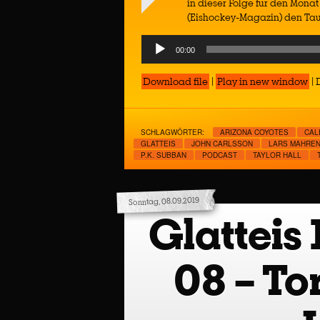
in dieser Folge für den Mon
(Eishockey-Magazin) den Taus
Audio
00:00
Player
Download file
|
Play in new window
|
SCHLAGWÖRTER:
ARIZONA COYOTES
CAL
GLATTEIS
JOHN CARLSSON
LARS MAHRE
P.K. SUBBAN
PODCAST
TAYLOR HALL
Sonntag, 08.09.2019
Glatteis
08 – To