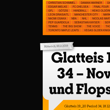
CHRISTIAN SCHIMMEL
DAMIAN WARNER
D
EDGAR MIELKE
FC CHELSEA
FINAL FOUR
GFL
GÖTZIS
HANDBALL
HEIKO OLDÖR
LEON DRAISAITL
MANCHESTER CITY
MARK
NAOMI OSAKA
NBA
NHL
NICOLAS MAR
PEP GUARDIOLA
SEBASTIAN KAYSER
SER
TENNIS
THE BIG SHOW
THE VOICE
TH
TORONTO MAPLE LEAFS
VEGAS GLDEN KNIG
Mittwoch, 18.12.2019
Glatteis
34 – No
und Flop
Glatteis 19_20 Period 34, 18.1