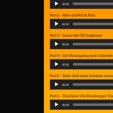
Audio
00:00
Player
Part 2 – Alles auf Null in Köln
Audio
00:00
Player
Part 3 – Lasset die GFL beginnen
Audio
00:00
Player
Part 4 – Der Nürburgring und schlecht
Audio
00:00
Player
Part 5 – Baku wirft seine Schatten vorau
Audio
00:00
Player
Part 6 – Die Eulen! Die Flensburger! Das
Audio
00:00
Player