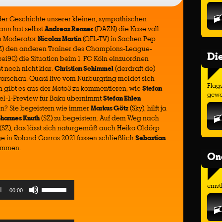
 der Geschichte unserer kleinen, sympathischen
ann hat selbst
Andreas Renner
(DAZN) die Nase voll.
on Moderator
Nicolas Martin
(GFL-TV) in Sachen Pep
Z) den anderen Trainer des Champions-League-
Di
ei90) die Situation beim 1. FC Köln einzuordnen
st noch nicht klar.
Christian Schimmel
(derdraft.de)
vorschau. Quasi live vom Nürburgring meldet sich
Flags
en gibt es aus der Moto3 zu kommentieren, wie
Stefan
gewo
mel-1-Preview für Baku übernimmt
Stefan Ehlen
en? Sie begeistern wie immer
Markus Götz
(Sky), hilft ja
ohannes Knuth
(SZ) zu begeistern. Auf dem Weg nach
(SZ), das lässt sich naturgemäß auch Heiko Oldörp
e in Roland Garros 2021 fassen schließlich
Sebastian
ammen.
On
Use
ernst
00:00
Up/Down
Arrow
keys