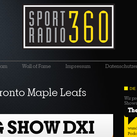
eam
Wall of Fame
Impressum
Datenschutze
ronto Maple Leafs
DIE
Wir pr
Show
Th
G SHOW DXI
wund
Podc