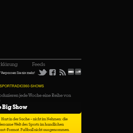
rklärung
Feeds
Verpassen Sie nix mehr!
 SPORTRADIO360-SHOWS
oduzieren jede Woche eine Reihe von
s
e Big Show
Hart in der Sache – nicht im Nehmen: die
ersame Welt des Sports im handlichen
ast-Format. Fußball nicht ausgenommen.