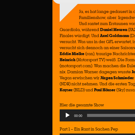
Ja, es hat lange gedauert in
Familienshow, aber: Irgendw
Und rantet zum Erstaunen v
Guardiola, während
Daniel Meuren
(FA
Finales würdigt. Und
Axel Goldmann
(Dr
versucht. Was uns in der GFL erwartet, i
versucht sich dennoch an einer Saison
Eddie Mielke
(ran), traurige Nachricht
Heinrich
(Motorsport TV) weiß. Die For
(motorsport.com). Was machen die Eul
nix. Damian Warner dagegen wusste
J
Vegas erwischen wir
Jürgen Schmieder
(NDR) nicht nehmen. Und die ersten Tag
Kayser
(BILD) und
Paul Häuser
(Sky) zus
Hier die gesamte Show
Audio
00:00
Player
Part 1 – Ein Rant in Sachen Pep