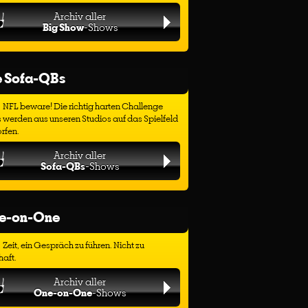
Archiv aller
Big Show
-Shows
e Sofa-QBs
NFL beware! Die richtig harten Challenge
 werden aus unseren Studios auf das Spielfeld
rfen.
Archiv aller
Sofa-QBs
-Shows
e-on-One
Zeit, ein Gespräch zu führen. Nicht zu
haft.
Archiv aller
One-on-One
-Shows