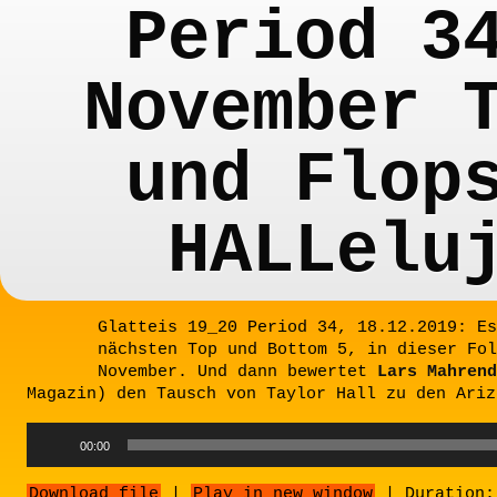
Period 3
November 
und Flop
HALLelu
Glatteis 19_20 Period 34, 18.12.2019: Es
nächsten Top und Bottom 5, in dieser Fol
November. Und dann bewertet
Lars
Mahrend
Magazin) den Tausch von Taylor Hall zu den Ariz
Audio
00:00
Player
Download file
|
Play in new window
|
Duration: