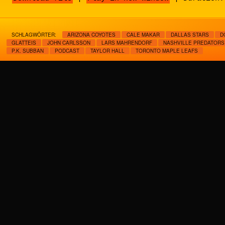
SCHLAGWÖRTER:
ARIZONA COYOTES
CALE MAKAR
DALLAS STARS
D
GLATTEIS
JOHN CARLSSON
LARS MAHRENDORF
NASHVILLE PREDATORS
P.K. SUBBAN
PODCAST
TAYLOR HALL
TORONTO MAPLE LEAFS