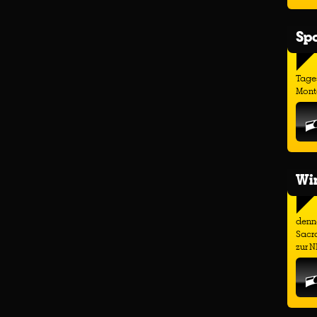
Spo
Tage
Monta
Wir
denno
Sacr
zur N