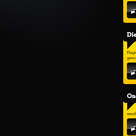
Di
Flags
gewo
On
ernst