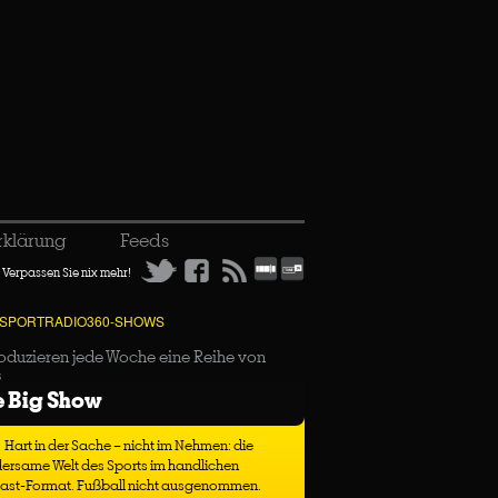
rklärung
Feeds
Verpassen Sie nix mehr!
 SPORTRADIO360-SHOWS
oduzieren jede Woche eine Reihe von
s
e Big Show
Hart in der Sache – nicht im Nehmen: die
ersame Welt des Sports im handlichen
ast-Format. Fußball nicht ausgenommen.