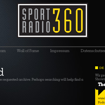
eam
Wall of Fame
Impressum
Datenschutze
d
DIE
Wir pr
Show
he requested archive. Perhaps searching will help find a
Th
wund
Podc