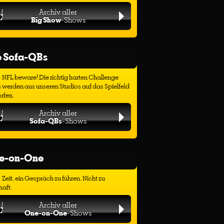
Archiv aller
Big Show
-Shows
e Sofa-QBs
NFL beware! Die richtig harten Challenge
 werden aus unseren Studios auf das Spielfeld
rfen.
Archiv aller
Sofa-QBs
-Shows
e-on-One
Zeit, ein Gespräch zu führen. Nicht zu
haft.
Archiv aller
One-on-One
-Shows