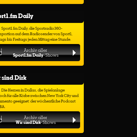
rt1.fm Daily
Sport1.fm Daily, die Sportradio360-
sportion auf dem Radiosender von Sport1,
gs bis Freitags jeden Mittag eine Stunde.
Archiv aller
Sport1.fm Daily
-Shows
 sind Dirk
Die Herzen in Dallas, die Spielanlage
ch für alle Körbe zwischen New York City und
amento geeignet: der wöchentliche Podcast
BA.
Archiv aller
Wir sind Dirk
-Shows