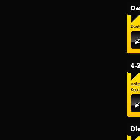
Der
Deuts
4-2
Hall
Exper
Di