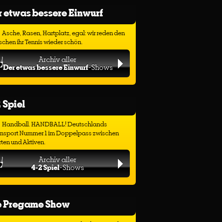
 etwas bessere Einwurf
Asche, Rasen, Hartplatz, egal: wir reden den
chen ihr Tennis wieder schön.
Archiv aller
Der etwas bessere Einwurf
-Shows
 Spiel
Handball. HANDBALL! Deutschlands
ensport Nummer 1 im Doppelpass zwischen
ten und Aktiven.
Archiv aller
4-2 Spiel
-Shows
e Pregame Show