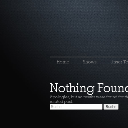
Home
Shows
Unser T
Nothing Foun
Apologies, but no results were found for t
related post.