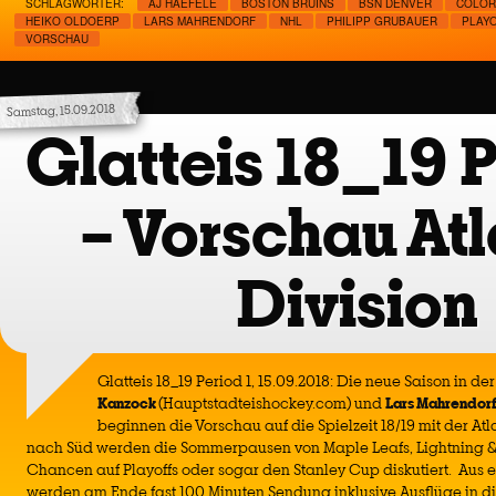
SCHLAGWÖRTER:
AJ HAEFELE
BOSTON BRUINS
BSN DENVER
COLOR
HEIKO OLDOERP
LARS MAHRENDORF
NHL
PHILIPP GRUBAUER
PLAY
VORSCHAU
Samstag, 15.09.2018
Glatteis 18_19 P
– Vorschau Atl
Division
Glatteis 18_19 Period 1, 15.09.2018: Die neue Saison in der
Kanzock
(Hauptstadteishockey.com) und
Lars Mahrendor
beginnen die Vorschau auf die Spielzeit 18/19 mit der Atl
nach Süd werden die Sommerpausen von Maple Leafs, Lightning &
Chancen auf Playoffs oder sogar den Stanley Cup diskutiert. Aus 
werden am Ende fast 100 Minuten Sendung inklusive Ausflüge in