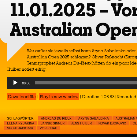
11.01.2025 – Vo
Australian Ope
Wer außer sie jeweils selbst kann Aryna Sabalenka oder 
Australian Open 2025 schlagen? Oliver Faßnacht (Eurosp
Tennisprophet Andreas Du-Rieux hätten da ein paar Ide
Huiber notiert eifrig.
Audio
00:00
Player
Download file
|
Play in new window
|
Duration: 1:06:53
|
Recorded 
SCHLAGWÖRTER:
ANDREAS DU-RIEUX
ARYNA SABALENKA
AUSTRALIAN
ELENA RYBAKINA
JANNIK SINNER
JENS HUIBER
NOVAK DJOKOVIC
OL
SPORTRADIO360
VORSCHAU