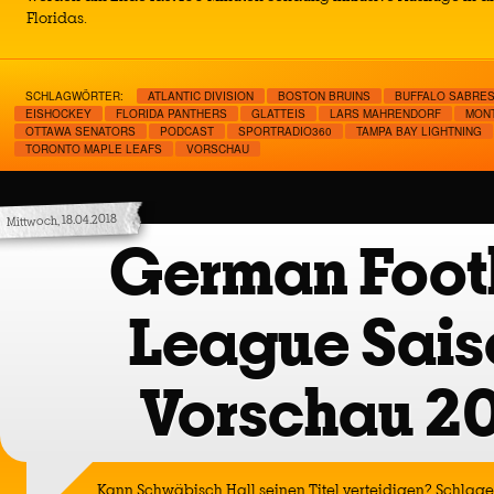
Floridas.
SCHLAGWÖRTER:
ATLANTIC DIVISION
BOSTON BRUINS
BUFFALO SABRE
EISHOCKEY
FLORIDA PANTHERS
GLATTEIS
LARS MAHRENDORF
MON
OTTAWA SENATORS
PODCAST
SPORTRADIO360
TAMPA BAY LIGHTNING
TORONTO MAPLE LEAFS
VORSCHAU
Mittwoch, 18.04.2018
German Foot
League Sais
Vorschau 2
Kann Schwäbisch Hall seinen Titel verteidigen? Schlag