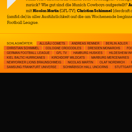
zurück? Wie gut sind die Munich Cowboys aufgestellt?
A
mit
Nicolas Martin
(GFL-TV),
Christian Schimmel
(derdraft.
(amfid.de) in aller Ausführlichkeit auf die am Wochenende begin
Football League.
SCHLAGWÖRTER:
ALLGÄU COMETS
ANDREAS RENNER
BERLIN ADLER
CHRISTIAN SCHIMMEL
COLOGNE CROCODILES
DRESDEN MONARCHS
FO
GERMAN FOOTBALL LEAGUE
GFL TV
HAMBURG HUSKIES
HILDESHEIM I
KIEL BALTIC HURRICANES
KIRCHDORF WILDCATS
MARBURG MERCENARIES
NEWYORKER LIONS BRAUNSCHWEIG
NICOLAS MARTIN
OLAF NORDWICH
SAMSUNG FRANKFURT UNIVERSE
SCHWÄBISCH HALL UNCIORNS
STUTTGART