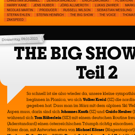
CHRISTIAN SCHIMMEL
DENVER BRONCOS
ERICH ZAKOWSKI
FC BAYERN
HARRY KANE
JENS HUIBER
JÖRG ALLMEROTH
LUKAS ZAHRER
MARK
NICOLAS MARTIN
PRODUCER
RUSSELL WILSON
SEBASTIAN WESSLING
STEFAN EHLEN
STEFAN HEINRICH
THE BIG SHOW
THE VOICE
THOMAS
ZAKSPEED
Donnerstag, 09.03.2023
THE BIG SHOW
Teil 2
So schnell ist sie also wieder da, unsere kleine sympath
beginnen in Planica, wo sich
Volker Kreisl
(SZ) die nordi
gegeben hat. Dass man im März mit dem alpinen Ski We
Aspen muss, darin sind sich
Johannes Knuth
(SZ) und
Guido Heuber
(
während sich
Tom Häberlein
(SID) mit einem deutschen Routine fre
(Aderstandard) einen österreichischen Triumph richtig einordnen.
Hörer dran, mit Antworten etwa von
Michael Körner
(Magentasport)