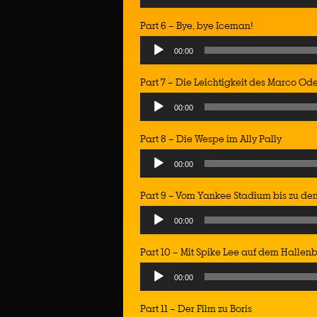
Player
Part 6 – Bye, bye Iceman!
Audio
00:00
Player
Part 7 – Die Leichtigkeit des Marco Od
Audio
00:00
Player
Part 8 – Die Wespe im Ally Pally
Audio
00:00
Player
Part 9 – Vom Yankee Stadium bis zu de
Audio
00:00
Player
Part 10 – Mit Spike Lee auf dem Halle
Audio
00:00
Player
Part 11 – Der Film zu Boris