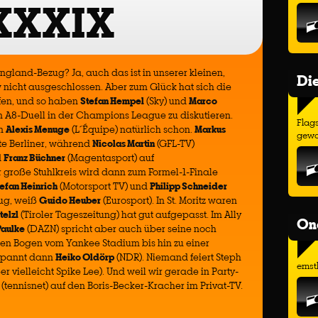
XXXIX
gland-Bezug? Ja, auch das ist in unserer kleinen,
Di
nicht ausgeschlossen. Aber zum Glück hat sich die
ffen, und so haben
Stefan Hempel
(Sky) und
Marco
in A8-Duell in der Champions League zu diskutieren.
Flags
nn
Alexis Menuge
(L´Équipe) natürlich schon.
Markus
gewo
rte Berliner, während
Nicolas Martin
(GFL-TV)
d
Franz Büchner
(Magentasport) auf
r große Stuhlkreis wird dann zum Formel-1-Finale
efan Heinrich
(Motorsport TV) und
Philipp Schneider
trug, weiß
Guido Heuber
(Eurosport). In St. Moritz waren
elzl
(Tiroler Tageszeitung) hat gut aufgepasst. Im Ally
On
Paulke
(DAZN) spricht aber auch über seine noch
ten Bogen vom Yankee Stadium bis hin zu einer
spannt dann
Heiko Oldörp
(NDR). Niemand feiert Steph
ernst
er vielleicht Spike Lee). Und weil wir gerade in Party-
(tennisnet) auf den Boris-Becker-Kracher im Privat-TV.