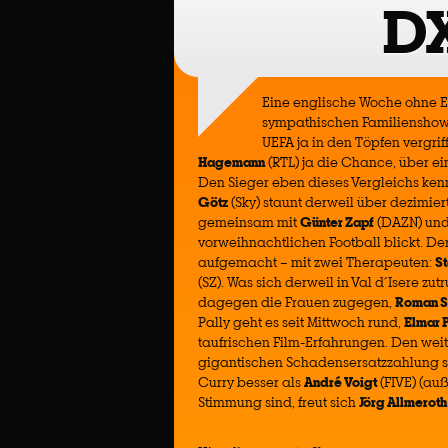
D
Eine englische Woche ohne En
sympathischen Familienshow 
UEFA ja in den Töpfen vergri
Hagemann
(RTL) ja die Chance, über e
Den Sieger eben dieses Vergleichs ke
Götz
(Sky) staunt derweil über dezimie
gemeinsam mit
Günter Zapf
(DAZN) un
vorweihnachtlichen Football blickt. De
aufgemacht – mit zwei Therapeuten:
St
(SZ). Was sich derweil in Val d´Isere zu
dagegen die Frauen zugegen,
Roman St
Pally geht es seit Mittwoch rund,
Elmar 
taufrischen Film-Erfahrungen. Den wei
gigantischen Schadensersatzzahlung 
Curry besser als
André Voigt
(FIVE) (auß
Stimmung sind, freut sich
Jörg Allmeroth