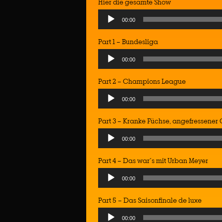
Hier die gesamte Show
Audio
00:00
Player
Part 1 – Bundesliga
Audio
00:00
Player
Part 2 – Champions League
Audio
00:00
Player
Part 3 – Kranke Füchse, angefressener
Audio
00:00
Player
Part 4 – Das war´s mit Urban Meyer
Audio
00:00
Player
Part 5 – Das Saisonfinale de luxe
Audio
00:00