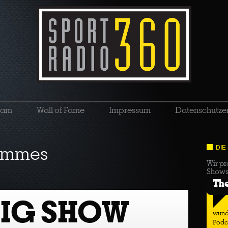
eam
Wall of Fame
Impressum
Datenschutze
ommes
DIE
Wir pr
Show
Th
BIG SHOW
wund
Podc