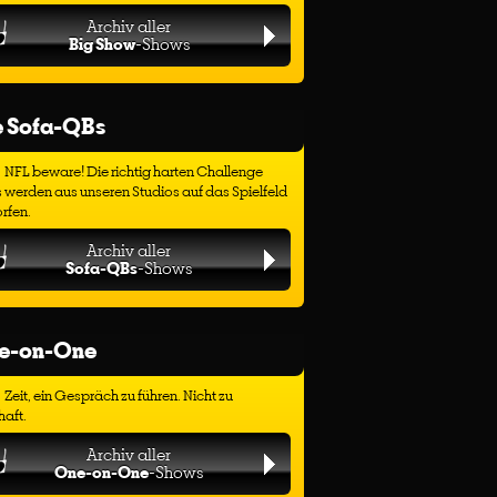
Archiv aller
Big Show
-Shows
e Sofa-QBs
NFL beware! Die richtig harten Challenge
 werden aus unseren Studios auf das Spielfeld
rfen.
Archiv aller
Sofa-QBs
-Shows
e-on-One
Zeit, ein Gespräch zu führen. Nicht zu
haft.
Archiv aller
One-on-One
-Shows