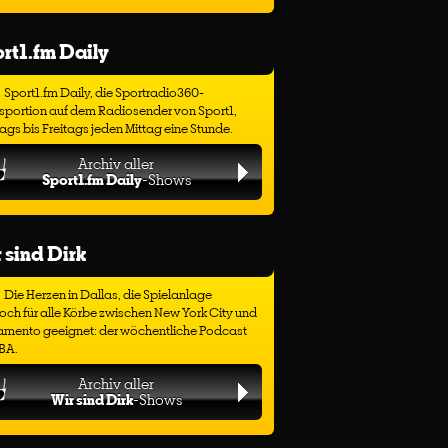
rt1.fm Daily
Sport1.fm Daily, die Sportradio360-
sportion auf dem Radiosender von Sport1,
gs bis Freitags jeden Mittag eine Stunde.
Archiv aller
Sport1.fm Daily
-Shows
 sind Dirk
Die Herzen in Dallas, die Spielanlage
ch für alle Körbe zwischen New York City und
amento geeignet: der wöchentliche Podcast
BA.
Archiv aller
Wir sind Dirk
-Shows