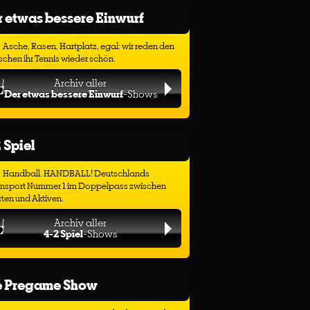
 etwas bessere Einwurf
Asche, Rasen, Hartplatz, egal: wir reden den
chen ihr Tennis wieder schön.
Archiv aller
Der etwas bessere Einwurf
-Shows
 Spiel
Handball. HANDBALL! Deutschlands
ensport Nummer 1 im Doppelpass zwischen
ten und Aktiven.
Archiv aller
4-2 Spiel
-Shows
e Pregame Show