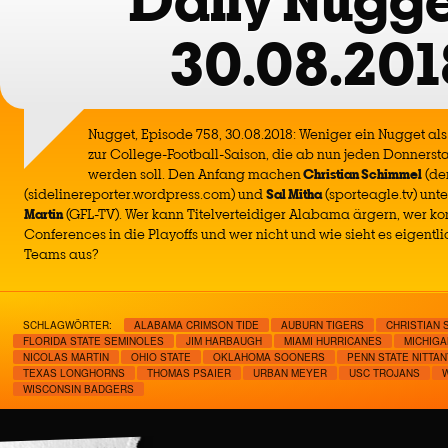
Daily Nugge
30.08.201
Nugget, Episode 758, 30.08.2018: Weniger ein Nugget al
zur College-Football-Saison, die ab nun jeden Donners
werden soll. Den Anfang machen
Christian Schimmel
(der
(sidelinereporter.wordpress.com) und
Sal Mitha
(sporteagle.tv) unt
Martin
(GFL-TV). Wer kann Titelverteidiger Alabama ärgern, wer k
Conferences in die Playoffs und wer nicht und wie sieht es eigentl
Teams aus?
SCHLAGWÖRTER:
ALABAMA CRIMSON TIDE
AUBURN TIGERS
CHRISTIAN 
FLORIDA STATE SEMINOLES
JIM HARBAUGH
MIAMI HURRICANES
MICHIG
NICOLAS MARTIN
OHIO STATE
OKLAHOMA SOONERS
PENN STATE NITTAN
TEXAS LONGHORNS
THOMAS PSAIER
URBAN MEYER
USC TROJANS
WISCONSIN BADGERS