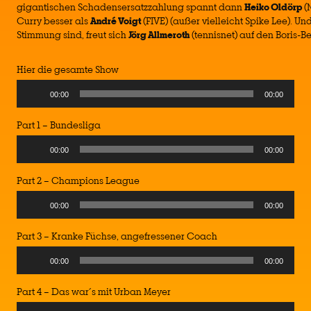
gigantischen Schadensersatzzahlung spannt dann
Heiko Oldörp
(
Curry besser als
André Voigt
(FIVE) (außer vielleicht Spike Lee). Un
Stimmung sind, freut sich
Jörg Allmeroth
(tennisnet) auf den Boris-B
Hier die gesamte Show
Audio
00:00
00:00
Player
Part 1 – Bundesliga
Audio
00:00
00:00
Player
Part 2 – Champions League
Audio
00:00
00:00
Player
Part 3 – Kranke Füchse, angefressener Coach
Audio
00:00
00:00
Player
Part 4 – Das war´s mit Urban Meyer