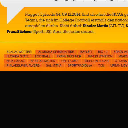
Nugget, Episode 94, 09.12.2014: Und also hat die NCAA ge
Teams, die sich im College Football erstmals den nation
ausspielen dürfen. Nicht dabei:
Nicolas Martin
(GFL-TV),
S
Franz Büchner
(Sport1 US). Aber die reden drüber.
SCHLAGWÖRTER:
ALABAMA CRIMSON TIDE
BAYLER
BIG 12
BRADY H
FLORIDA STATE
FOOTBALL
FRANZ BÜCHNER
JAMEIS WINSTON
MARCU
NICK SABAN
NICOLAS MARTIN
OHIO STATE
OREGON DUCKS
OTTAWA
PHILADELPHIA FLYERS
SAL MITHA
SPORTRADIO360
TCU
URBAN MEY