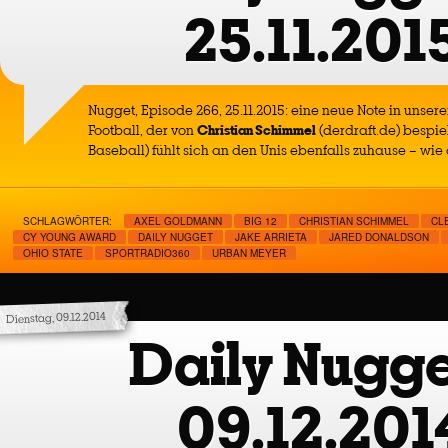
25.11.201
Nugget, Episode 266, 25.11.2015: eine neue Note in unse
Football, der von
Christian Schimmel
(derdraft.de) bespie
Baseball) fühlt sich an den Unis ebenfalls zuhause – wie
SCHLAGWÖRTER:
AXEL GOLDMANN
BIG 12
CHRISTIAN SCHIMMEL
CL
CY YOUNG AWARD
DAILY NUGGET
JAKE ARRIETA
JARED DONALDSON
OHIO STATE
SPORTRADIO360
URBAN MEYER
Dienstag, 09.12.2014
Daily Nugge
09.12.201