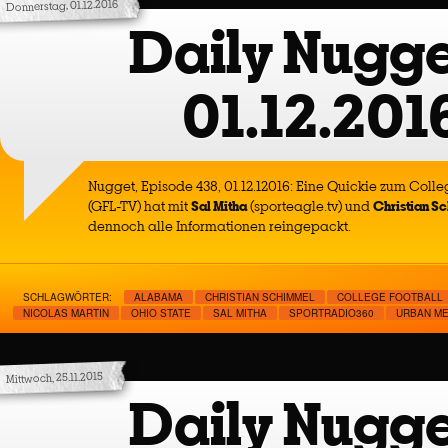
Donnerstag, 01.12.2016
Daily Nugge
01.12.201
Nugget, Episode 438, 01.12.12016: Eine Quickie zum Colle
(GFL-TV) hat mit
Sal Mitha
(sporteagle.tv) und
Christian S
dennoch alle Informationen reingepackt.
SCHLAGWÖRTER:
ALABAMA
CHRISTIAN SCHIMMEL
COLLEGE FOOTBALL
NICOLAS MARTIN
OHIO STATE
SAL MITHA
SPORTRADIO360
URBAN M
Mittwoch, 25.11.2015
Daily Nugge