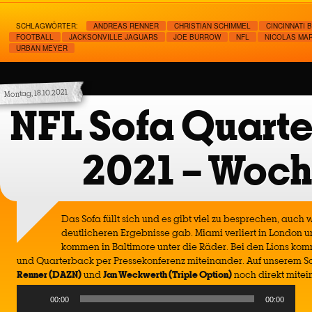
SCHLAGWÖRTER:
ANDREAS RENNER
CHRISTIAN SCHIMMEL
CINCINNATI 
FOOTBALL
JACKSONVILLE JAGUARS
JOE BURROW
NFL
NICOLAS MAR
URBAN MEYER
Montag, 18.10.2021
NFL Sofa Quart
2021 – Woch
Das Sofa füllt sich und es gibt viel zu besprechen, auch
deutlicheren Ergebnisse gab. Miami verliert in London un
kommen in Baltimore unter die Räder. Bei den Lions k
und Quarterback per Pressekonferenz miteinander. Auf unserem S
Renner (DAZN)
und
Jan Weckwerth (Triple Option)
noch direkt mitei
Audio
00:00
00:00