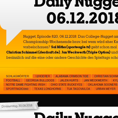
Daily Nugge
06.12.201
Nugget, Episode 820, 06.12.2018: Das College-Nugget a
Championship-Wochenende brav, bei wem wird eher Kn
vorbeischauen?
Sal Mitha (sporteagle.tv)
geht schon mal 
Christian Schimmel (derdraft.de)
,
Jan Weckwerth (Triple Option)
und
besinnlich auf die eine oder andere Geschichte des Spieltags sch
SCHLAGWÖRTER:
12HOERER
ALABAMA CRIMSON TIDE
CHRISTIAN SCHI
FOOTBALL
GEORGIA BULLDOGS
JALEN HURTS
JAN WECKWERTH
KY
NOTRE DAME FIGHTING IRISH
OHIO STATE BUCKEYES
OKLAHOMA SOONERS
SPORTRADIO360
TEXAS LONGHORNS
TUA TAGOVAILOA
URBAN MEYER
Donnerstag, 30.08.2018