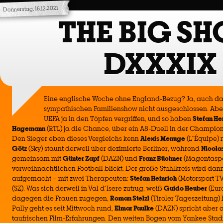
Donnerstag, 16.12.2021
THE BIG S
DXXXIX
Eine englische Woche ohne England-Bezug? Ja, auch das i
sympathischen Familienshow nicht ausgeschlossen. Aber
UEFA ja in den Töpfen vergriffen, und so haben
Stefan H
Hagemann
(RTL) ja die Chance, über ein A8-Duell in der Champion
Den Sieger eben dieses Vergleichs kenn
Alexis Menuge
(L´Équipe) 
Götz
(Sky) staunt derweil über dezimierte Berliner, während
Nicolas
gemeinsam mit
Günter Zapf
(DAZN) und
Franz Büchner
(Magentaspo
vorweihnachtlichen Football blickt. Der große Stuhlkreis wird dan
aufgemacht – mit zwei Therapeuten:
Stefan Heinrich
(Motorsport T
(SZ). Was sich derweil in Val d´Isere zutrug, weiß
Guido Heuber
(Euro
dagegen die Frauen zugegen,
Roman Stelzl
(Tiroler Tageszeitung) 
Pally geht es seit Mittwoch rund,
Elmar Paulke
(DAZN) spricht aber 
taufrischen Film-Erfahrungen. Den weiten Bogen vom Yankee Stadi