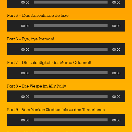
Audio
00:00
00:00
Player
Part 5 – Das Saisonfinale de luxe
Audio
00:00
00:00
Player
Part 6 – Bye, bye Iceman!
Audio
00:00
00:00
Player
Part 7 – Die Leichtigkeit des Marco Odermatt
Audio
00:00
00:00
Player
Part 8 – Die Wespe im Ally Pally
Audio
00:00
00:00
Player
Part 9 – Vom Yankee Stadium bis zu den Turnerinnen
Audio
00:00
00:00
Player