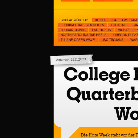
SCHLAGWÖRTER:
BO NIX
CALEB WILLIAM
FLORIDA STATE SEMINOLES
FOOTBALL
J
JORDAN TRAVIS
LSU TIGERS
MICHAEL PE
NORTH CAROLINA TAR HEELS
OREGON DUCK
TULANE GREEN WAVE
USC TROJANS
WAS
Mittwoch, 22.11.2023
College 
Quarter
Wo
Die Hate Week steht vor der 