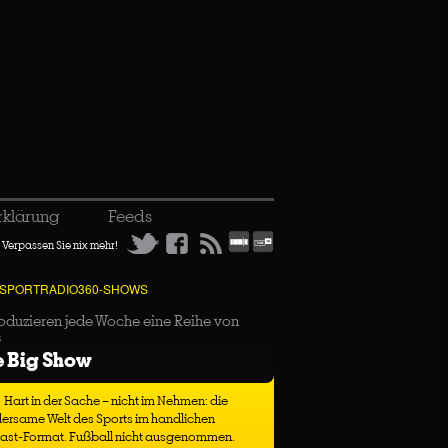
rklärung
Feeds
Verpassen Sie nix mehr!
 SPORTRADIO360-SHOWS
oduzieren jede Woche eine Reihe von
s
e Big Show
Hart in der Sache – nicht im Nehmen: die
ersame Welt des Sports im handlichen
ast-Format. Fußball nicht ausgenommen.