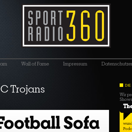
eam
Wall of Fame
Impressum
Datenschutze
C Trojans
DIE
Wir pr
Show
Th
Football Sofa
wund
Podc