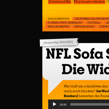
Download file
|
Play in new window
|
D
SCHLAGWÖRTER:
CALIFORNIA GOLDEN BEAR
FLORIDA STATE SEMINOLES
FOOTBALL
J
NICOLAS MARTIN
OREGON DUCKS
STANF
Donnerstag, 06.04.2023
NFL Sofa 
Die Wi
Wer läuft am schnellsten das
auch noch blocken?
Jan Weck
Hawkers)
bewerten die Passe
Audio
00:00