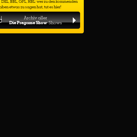
DEL, BBL, GFL, HBL: wer zu den kommenden
ben etwas zu sagen hat, tut es hier!
Archiv aller
Die Pregame Show
-Shows