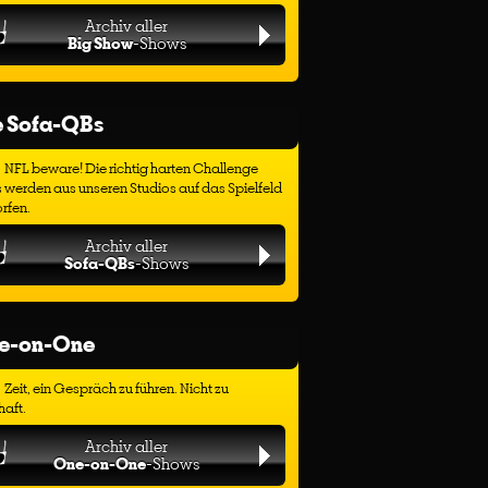
Archiv aller
Big Show
-Shows
e Sofa-QBs
NFL beware! Die richtig harten Challenge
 werden aus unseren Studios auf das Spielfeld
rfen.
Archiv aller
Sofa-QBs
-Shows
e-on-One
Zeit, ein Gespräch zu führen. Nicht zu
haft.
Archiv aller
One-on-One
-Shows