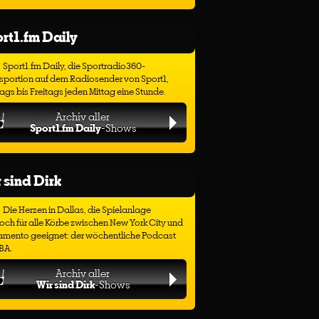
rt1.fm Daily
Sport1.fm Daily, die Sportradio360-
sportion auf dem Radiosender von Sport1,
gs bis Freitags jeden Mittag eine Stunde.
Archiv aller
Sport1.fm Daily
-Shows
 sind Dirk
Die Herzen in Dallas, die Spielanlage
ch für alle Körbe zwischen New York City und
amento geeignet: der wöchentliche Podcast
BA.
Archiv aller
Wir sind Dirk
-Shows