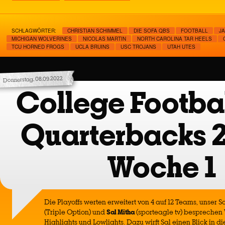
SCHLAGWÖRTER:
CHRISTIAN SCHIMMEL
DIE SOFA QBS
FOOTBALL
J
MICHIGAN WOLVERINES
NICOLAS MARTIN
NORTH CAROLINA TAR HEELS
TCU HORNED FROGS
UCLA BRUINS
USC TROJANS
UTAH UTES
Donnerstag, 08.09.2022
College Footbal
Quarterbacks 
Woche 1
Die Playoffs werten erweitert von 4 auf 12 Teams, unser S
(Triple Option) und
Sal Mitha
(sporteagle tv) besprechen 
Highlights und Lowlights. Dazu wirft Sal einen Blick in d