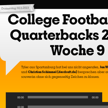
Donnerstag, 02.11.2023
College Footbal
Quarterbacks 
Woche 9
Tyler aus Spartanburg hat bei uns nicht angerufen,
Jan W
und
Christian Schimmel (derdraft.de)
besprechen aber au
souverän ohne sich gegenseitig Zeichen zu klauen.
Audio
00:00
00:00
Player
Audio
00:00