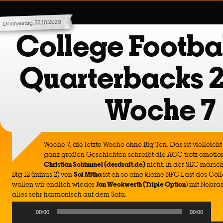
Donnerstag, 22.10.2020
College Footbal
Quarterbacks 
Woche 7
Woche 7, die letzte Woche ohne Big Ten. Das ist vielleicht
ganz großen Geschichten schreibt die ACC trotz emotio
Christian Schimmel (derdraft.de)
nicht. In der SEC marsc
Big 12 (minus 2) von
Sal Mitha
ist eh so eine kleine NFC East des Col
wollen wir endlich wieder
Jan Weckwerth (Triple Option
) mit Nebras
alles sehr harmonisch auf dem Sofa.
Audio
00:00
00:00