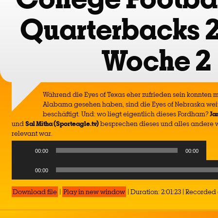
Quarterbacks 
Woche 2
Während die Eyes of Texas eher zufrieden sein konnten 
Alabama gesehen haben, sind die Eyes of Nebraska weit
beschäftigt. Und: wo liegt eigentlich dieses Fordham?
Ja
und
Sal Mitha (Sporteagle.tv)
besprechen dieses und alles andere 
relevant war.
Audio
00:00
00:00
Player
Audio
00:00
Player
Download file
|
Play in new window
|
Duration: 2:01:23
|
Recorded 