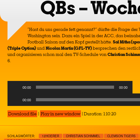
QBs – Woch
“Hast du uns gerade fett genannt?” dürfte die Frage der
Washington sein. Dazu ein Spiel in der ACC, das beinah
Football Saison auf den Kopf gestellt hätte.
Sal Mitha (spo
(Triple Option)
und
Nicolas Martin (GFL-TV)
besprechen den restlic
und organisieren schon mal den TV-Schedule von
Christian Schimm
6.
Audio
00:00
00:00
Player
Audio
00:00
Player
Download file
|
Play in new window
|
Duration: 1:10:20
SCHLAGWÖRTER:
12HOERER
CHRISTIAN SCHIMMEL
CLEMSON TIGERS