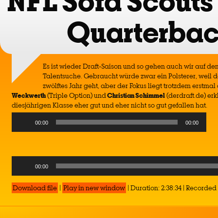
NFL Sofa Scouts
Quarterbac
Es ist wieder Draft-Saison und so gehen auch wir auf de
Talentsuche. Gebraucht würde zwar ein Polsterer, weil d
zwölftes Jahr geht, aber der Fokus liegt trotzdem erstma
Weckwerth
(Triple Option) und
Christian Schimmel
(derdraft.de) er
diesjährigen Klasse eher gut und eher nicht so gut gefallen hat.
Audio
00:00
00:00
Player
Audio
00:00
Player
Download file
|
Play in new window
|
Duration: 2:38:34
|
Recorded 