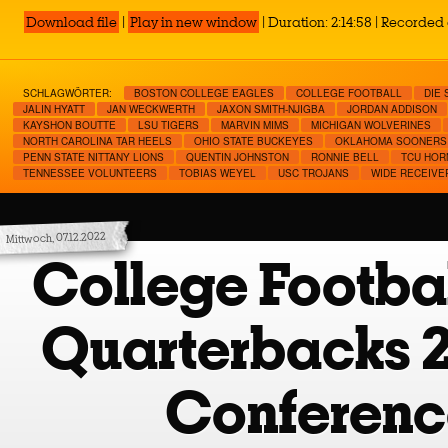
Download file
|
Play in new window
|
Duration: 2:14:58
|
Recorded 
SCHLAGWÖRTER:
BOSTON COLLEGE EAGLES
COLLEGE FOOTBALL
DIE 
JALIN HYATT
JAN WECKWERTH
JAXON SMITH-NJIGBA
JORDAN ADDISON
KAYSHON BOUTTE
LSU TIGERS
MARVIN MIMS
MICHIGAN WOLVERINES
NORTH CAROLINA TAR HEELS
OHIO STATE BUCKEYES
OKLAHOMA SOONERS
PENN STATE NITTANY LIONS
QUENTIN JOHNSTON
RONNIE BELL
TCU HOR
TENNESSEE VOLUNTEERS
TOBIAS WEYEL
USC TROJANS
WIDE RECEIVE
Mittwoch, 07.12.2022
College Footbal
Quarterbacks 
Conferenc