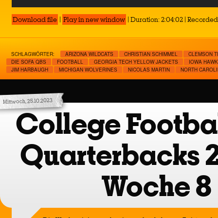
Player
Download file
|
Play in new window
|
Duration: 2:04:02
|
Recorded 
SCHLAGWÖRTER:
ARIZONA WILDCATS
CHRISTIAN SCHIMMEL
CLEMSON T
DIE SOFA QBS
FOOTBALL
GEORGIA TECH YELLOW JACKETS
IOWA HAW
JIM HARBAUGH
MICHIGAN WOLVERINES
NICOLAS MARTIN
NORTH CAROLI
Mittwoch, 25.10.2023
College Footbal
Quarterbacks 
Woche 8