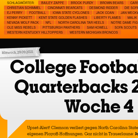
SCHLAGWÖRTER:
BAILEY ZAPPE
BROCK PURDY
BROWN BEARS
CAR
CHRISTIAN SCHIMMEL
CINCINNATI BEARCATS
DESMOND RIDDER
DIE SOF
EJ PERRY
FOOTBALL
IOWA STATE CYCLONES
JACK COAN
JAN WECK
KENNY PICKETT
KENT STATE GOLDEN FLASHES
LIBERTY FLAMES
MALIK 
NEVADA WOLF PACK
NFL
NORTH CAROLINA TAR HEELS
NOTRE DAME FIG
OLE MISS REBELS
PITTSBURGH PANTHERS
SAM HOWELL
SOFA SCOUTS
WESTERN KENTUCKY HILLTOPPERS
WESTERN MICHIGAN BRONCOS
Mittwoch, 29.09.2021
College Footbal
Quarterbacks 
Woche 4
Upset-Alert! Clemson verliert gegen North Carolina Stat
eigenen Playoff-Hoffnungen. Gar nicht in Trauerlaune:
J