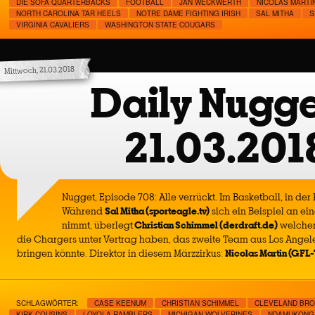
DIE SOFA QUARTERBACKS
FOOTBALL
JAN WECKWERTH
NICOLAS MARTI
NORTH CAROLINA TAR HEELS
NOTRE DAME FIGHTING IRISH
SAL MITHA
S
VIRGINIA CAVALIERS
WASHINGTON STATE COUGARS
Mittwoch, 21.03.2018
Daily Nugge
21.03.201
Nugget, Episode 708: Alle verrückt. Im Basketball, in der
Während
Sal Mitha (sporteagle.tv)
sich ein Beispiel an ei
nimmt, überlegt
Christian Schimmel (derdraft.de)
welcher 
die Chargers unter Vertrag haben, das zweite Team aus Los Angeles
bringen könnte. Direktor in diesem Märzzirkus:
Nicolas Martin (GFL
SCHLAGWÖRTER:
CASE KEENUM
CHRISTIAN SCHIMMEL
CLEVELAND BR
KIRK COUSINS
LOYOLA RAMBLERS
MICHIGAN WOLVERINES
NDAMUKONG