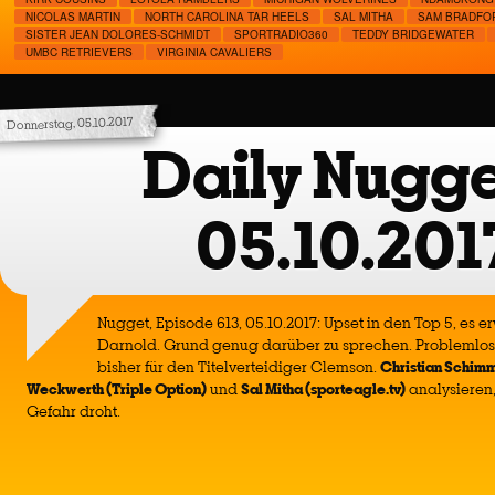
NICOLAS MARTIN
NORTH CAROLINA TAR HEELS
SAL MITHA
SAM BRADFO
SISTER JEAN DOLORES-SCHMIDT
SPORTRADIO360
TEDDY BRIDGEWATER
UMBC RETRIEVERS
VIRGINIA CAVALIERS
Donnerstag, 05.10.2017
Daily Nugge
05.10.201
Nugget, Episode 613, 05.10.2017: Upset in den Top 5, es 
Darnold. Grund genug darüber zu sprechen. Problemlo
bisher für den Titelverteidiger Clemson.
Christian Schimm
Weckwerth (Triple Option)
und
Sal Mitha (sporteagle.tv)
analysieren
Gefahr droht.