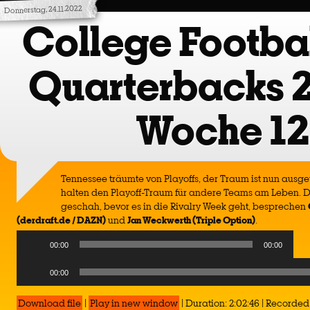
Donnerstag, 24.11.2022
College Footbal
Quarterbacks 
Woche 12
Tennessee träumte von Playoffs, der Traum ist nun ausge
halten den Playoff-Traum für andere Teams am Leben. D
geschah, bevor es in die Rivalry Week geht, besprechen
(derdraft.de / DAZN)
und
Jan Weckwerth (Triple Option)
.
Audio
00:00
00:00
Player
Audio
00:00
Player
Download file
|
Play in new window
|
Duration: 2:02:46
|
Recorded 