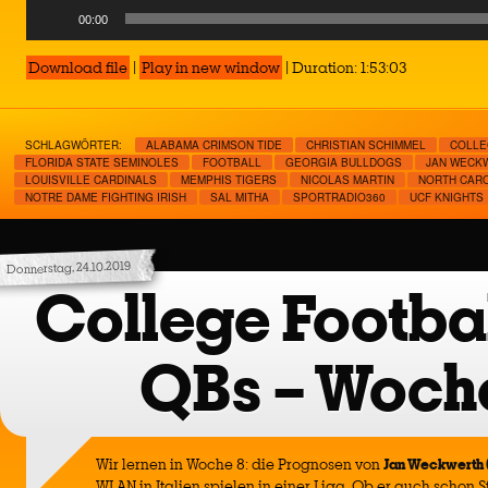
Player
Audio
00:00
Player
Download file
|
Play in new window
|
Duration: 1:53:03
SCHLAGWÖRTER:
ALABAMA CRIMSON TIDE
CHRISTIAN SCHIMMEL
COLLE
FLORIDA STATE SEMINOLES
FOOTBALL
GEORGIA BULLDOGS
JAN WECK
LOUISVILLE CARDINALS
MEMPHIS TIGERS
NICOLAS MARTIN
NORTH CARO
NOTRE DAME FIGHTING IRISH
SAL MITHA
SPORTRADIO360
UCF KNIGHTS
Donnerstag, 24.10.2019
College Footbal
QBs – Woch
Wir lernen in Woche 8: die Prognosen von
Jan Weckwerth (
WLAN in Italien spielen in einer Liga. Ob er auch schon 