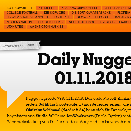
SCHLAGWÖRTER:
12HOERER
ALABAMA CRIMSON TIDE
CHRISTIAN SCHI
COLLEGE FOOTBALL
DIE SOFA QBS
DIE SOFA QUARTERBACKS
FLORIDA
FLORIDA STATE SEMINOLES
FOOTBALL
GEORGIA BULLDOGS
JAN WECK
NICOLAS MARTIN
OREGON DUCKS
SPORTRADIO360
SYRACUSE ORANGE
UTAH UTES
WASHINGTON HUSKIES
Donnerstag, 01.11.2018
Daily Nugge
01.11.201
Nugget, Episode 798, 01.11.2018: Das erste Playoff-Ranking
reden.
Sal Mitha
(sporteagle.tv) musste leider sehen, wie 
Christian Schimmel
(derdraft.de) kann sich für Kentucky
begeistern wie für die ACC und
Jan Weckwerth
(Triple Option) rant
Wiedereinstellung von DJ Durkin, dass Maryland ihn kurz nach der