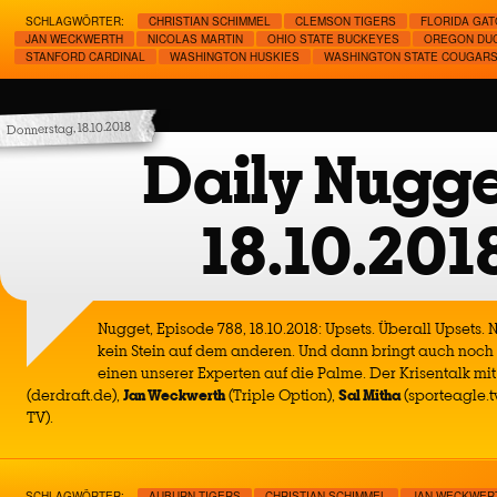
SCHLAGWÖRTER:
CHRISTIAN SCHIMMEL
CLEMSON TIGERS
FLORIDA GA
JAN WECKWERTH
NICOLAS MARTIN
OHIO STATE BUCKEYES
OREGON DU
STANFORD CARDINAL
WASHINGTON HUSKIES
WASHINGTON STATE COUGAR
Donnerstag, 18.10.2018
Daily Nugge
18.10.201
Nugget, Episode 788, 18.10.2018: Upsets. Überall Upsets.
kein Stein auf dem anderen. Und dann bringt auch noch e
einen unserer Experten auf die Palme. Der Krisentalk mi
(derdraft.de),
Jan Weckwerth
(Triple Option),
Sal Mitha
(sporteagle.t
TV).
SCHLAGWÖRTER:
AUBURN TIGERS
CHRISTIAN SCHIMMEL
JAN WECKWER