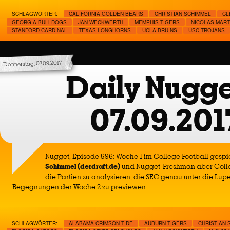
SCHLAGWÖRTER:
CALIFORNIA GOLDEN BEARS
CHRISTIAN SCHIMMEL
CL
GEORGIA BULLDOGS
JAN WECKWERTH
MEMPHIS TIGERS
NICOLAS MART
STANFORD CARDINAL
TEXAS LONGHORNS
UCLA BRUINS
USC TROJANS
Donnerstag, 07.09.2017
Daily Nugge
07.09.201
Nugget, Episode 596: Woche 1 im College Football gespiel
Schimmel (derdraft.de)
und Nugget-Freshman aber Coll
die Partien zu analysieren, die SEC genau unter die Lu
Begegnungen der Woche 2 zu previewen.
SCHLAGWÖRTER:
ALABAMA CRIMSON TIDE
AUBURN TIGERS
CHRISTIAN 