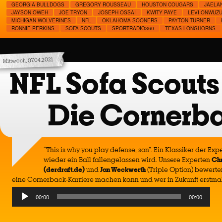
GEORGIA BULLDOGS
GREGORY ROUSSEAU
HOUSTON COUGARS
JAELAN
JAYSON OWEH
JOE TRYON
JOSEPH OSSAI
KWITY PAYE
LEVI ONWUZU
MICHIGAN WOLVERINES
NFL
OKLAHOMA SOONERS
PAYTON TURNER
RONNIE PERKINS
SOFA SCOUTS
SPORTRADIO360
TEXAS LONGHORNS
Mittwoch, 07.04.2021
NFL Sofa Scouts
Die Cornerb
“This is why you play defense, son”. Ein Klassiker der Ex
wieder ein Ball fallengelassen wird. Unsere Experten
Chr
(derdraft.de)
und
Jan Weckwerth
(Triple Option) bewerte
eine Cornerback-Karriere machen kann und wer in Zukunft erstmal 
Audio
00:00
00:00
Player