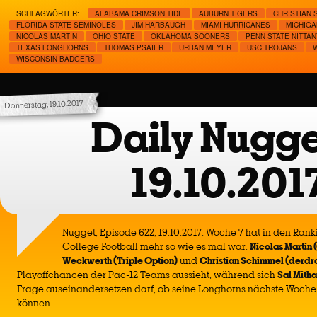
SCHLAGWÖRTER:
ALABAMA CRIMSON TIDE
AUBURN TIGERS
CHRISTIAN 
FLORIDA STATE SEMINOLES
JIM HARBAUGH
MIAMI HURRICANES
MICHIG
NICOLAS MARTIN
OHIO STATE
OKLAHOMA SOONERS
PENN STATE NITTAN
TEXAS LONGHORNS
THOMAS PSAIER
URBAN MEYER
USC TROJANS
WISCONSIN BADGERS
Donnerstag, 19.10.2017
Daily Nugge
19.10.201
Nugget, Episode 622, 19.10.2017: Woche 7 hat in den Ranki
College Football mehr so wie es mal war.
Nicolas Martin
Weckwerth (Triple Option)
und
Christian Schimmel (derdra
Playoffchancen der Pac-12 Teams aussieht, während sich
Sal Mitha
Frage auseinandersetzen darf, ob seine Longhorns nächste Woche
können.