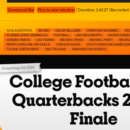
Player
Download file
|
Play in new window
|
Duration: 2:43:27
|
Recorded 
SCHLAGWÖRTER:
BO NIX
CALEB WILLIAMS
CHRISTIAN SCHIMMEL
DI
FLORIDA STATE SEMINOLES
FOOTBALL
JAN WECKWERTH
JAYDEN DANIE
JORDAN TRAVIS
LSU TIGERS
MICHAEL PENIX
MICHAEL PRATT
MICHI
NORTH CAROLINA TAR HEELS
OREGON DUCKS
SOUTH CAROLINA GAMECOC
TULANE GREEN WAVE
USC TROJANS
WASHINGTON HUSKIES
Donnerstag, 11.01.2024
College Footbal
Quarterbacks 
Finale