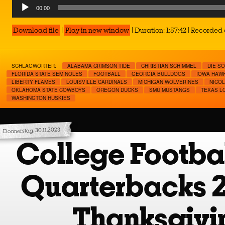
Audio
00:00
Player
Download file
|
Play in new window
|
Duration: 1:57:42
|
Recorded o
SCHLAGWÖRTER:
ALABAMA CRIMSON TIDE
CHRISTIAN SCHIMMEL
DIE S
FLORIDA STATE SEMINOLES
FOOTBALL
GEORGIA BULLDOGS
IOWA HAW
LIBERTY FLAMES
LOUISVILLE CARDINALS
MICHIGAN WOLVERINES
NICOL
OKLAHOMA STATE COWBOYS
OREGON DUCKS
SMU MUSTANGS
TEXAS L
WASHINGTON HUSKIES
Donnerstag, 30.11.2023
College Footbal
Quarterbacks 
Thanksgivi