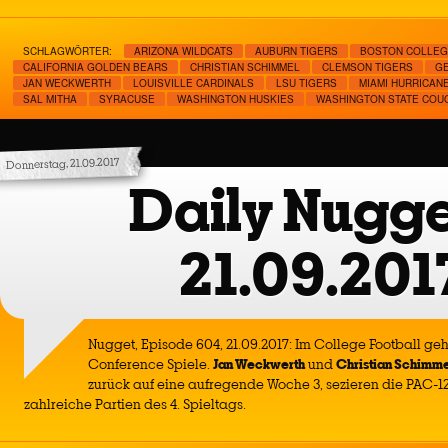
SCHLAGWÖRTER:
ARIZONA WILDCATS
AUBURN TIGERS
BOSTON COLLE
CALIFORNIA GOLDEN BEARS
CHRISTIAN SCHIMMEL
CLEMSON TIGERS
GE
JAN WECKWERTH
LOUISVILLE CARDINALS
LSU TIGERS
MIAMI HURRICAN
SAL MITHA
SYRACUSE
WASHINGTON HUSKIES
WASHINGTON STATE COU
Donnerstag, 21.09.2017
Daily Nugge
21.09.201
Nugget, Episode 604, 21.09.2017: Im College Football ge
Conference Spiele.
Jan Weckwerth
und
Christian Schimme
zurück auf eine aufregende Woche 3, sezieren die PAC-1
zahlreiche Partien des 4. Spieltags.