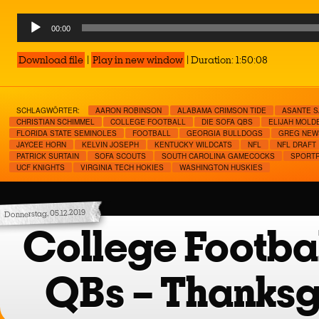
Audio
00:00
Player
Download file
|
Play in new window
|
Duration: 1:50:08
SCHLAGWÖRTER:
AARON ROBINSON
ALABAMA CRIMSON TIDE
ASANTE 
CHRISTIAN SCHIMMEL
COLLEGE FOOTBALL
DIE SOFA QBS
ELIJAH MOLD
FLORIDA STATE SEMINOLES
FOOTBALL
GEORGIA BULLDOGS
GREG NE
JAYCEE HORN
KELVIN JOSEPH
KENTUCKY WILDCATS
NFL
NFL DRAFT
PATRICK SURTAIN
SOFA SCOUTS
SOUTH CAROLINA GAMECOCKS
SPORTR
UCF KNIGHTS
VIRGINIA TECH HOKIES
WASHINGTON HUSKIES
Donnerstag, 05.12.2019
College Footbal
QBs – Thanksg