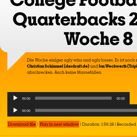
Quarterbacks 
Woche 8
Die Woche einiger ugly wins und ugly losses. Es ist noch
Christian Schimmel (derdraft.de)
und
Jan Weckwerth (Trip
abschrecken. Auch keine Mausefallen.
Audio
00:00
00:00
Player
Audio
00:00
Player
Download file
|
Play in new window
|
Duration: 1:56:26
|
Recorded 