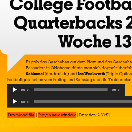
College Footbal
Quarterbacks 
Woche 13
Es gab das Geschehen auf dem Platz und das Geschehe
Besonders in Oklahoma dürfte man sich doppelt überfah
Schimmel
(derdraft.de) und
Jan Weckwerth
(Triple Optio
Footballgeschehen vom Freitag und Samstag und die Trainerreisen
Audio
00:00
00:00
Player
Audio
00:00
Player
Download file
|
Play in new window
|
Duration: 2:30:51