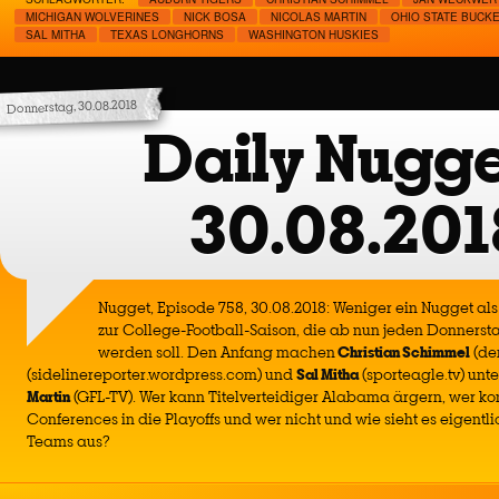
MICHIGAN WOLVERINES
NICK BOSA
NICOLAS MARTIN
OHIO STATE BUCK
SAL MITHA
TEXAS LONGHORNS
WASHINGTON HUSKIES
Donnerstag, 30.08.2018
Daily Nugge
30.08.201
Nugget, Episode 758, 30.08.2018: Weniger ein Nugget al
zur College-Football-Saison, die ab nun jeden Donners
werden soll. Den Anfang machen
Christian Schimmel
(der
(sidelinereporter.wordpress.com) und
Sal Mitha
(sporteagle.tv) unt
Martin
(GFL-TV). Wer kann Titelverteidiger Alabama ärgern, wer k
Conferences in die Playoffs und wer nicht und wie sieht es eigentl
Teams aus?