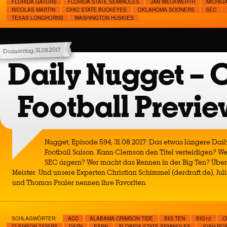
FLORIDA GATORS
FLORIDA STATE SEMINOLES
JAN WECKWERTH
MICHIG
NICOLAS MARTIN
OHIO STATE BUCKEYES
OKLAHOMA SOONERS
SEC
TEXAS LONGHORNS
WASHINGTON HUSKIES
Donnerstag, 31.08.2017
Daily Nugget – 
Football Previe
Nugget, Episode 594, 31.08.2017: Das etwas längere Dail
Football Saison. Kann Clemson den Titel verteidigen? W
SEC ärgern? Wer macht das Rennen in der Big Ten? Über
Meister. Und unsere Experten Christian Schimmel (derdraft.de), Ju
und Thomas Psaier nennen ihre Favoriten.
SCHLAGWÖRTER:
ACC
ALABAMA CRIMSON TIDE
BIG TEN
BIG12
C
CLEMSON TIGERS
DAZN
ESPN
FLORIDA STATE SEMINOLES
JOSH RO