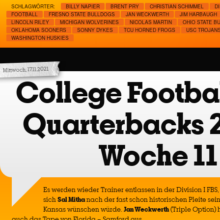
SCHLAGWÖRTER:
BILLY NAPIER
BRENT PRY
CHRISTIAN SCHIMMEL
D
FOOTBALL
FRESNO STATE BULLDOGS
JAN WECKWERTH
JIM HARBAUGH
LINCOLN RILEY
MICHIGAN WOLVERINES
NICOLAS MARTIN
OHIO STATE B
OKLAHOMA SOONERS
SONNY DYKES
TCU HORNED FROGS
USC TROJAN
WASHINGTON HUSKIES
Mittwoch, 17.11.2021
College Footbal
Quarterbacks 
Woche 11
Es werden wieder Trainer entlassen in der Division I FBS, 
sich
Sal Mitha
nach der fast schon historischen Pleite se
Kansas wünschen würde.
Jan Weckwerth
(Triple Option) 
auch das Tape von Florida – Samford aus.