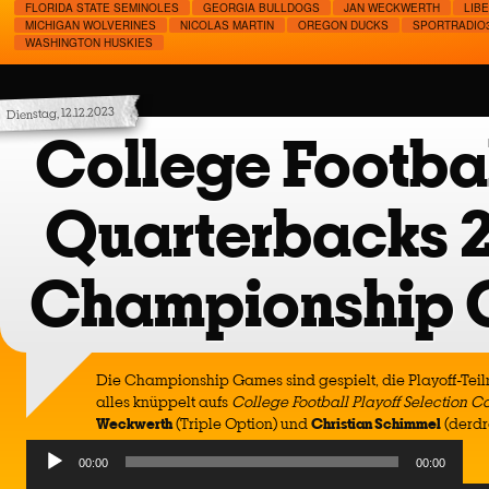
FLORIDA STATE SEMINOLES
GEORGIA BULLDOGS
JAN WECKWERTH
LIB
MICHIGAN WOLVERINES
NICOLAS MARTIN
OREGON DUCKS
SPORTRADIO
WASHINGTON HUSKIES
Dienstag, 12.12.2023
College Footbal
Quarterbacks 
Championship
Die Championship Games sind gespielt, die Playoff-Teil
alles knüppelt aufs
College Football Playoff Selection 
Weckwerth
(Triple Option) und
Christian Schimmel
(derdr
Audio
00:00
00:00
Player