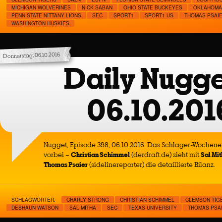
MICHIGAN WOLVERINES
NICK SABAN
OHIO STATE BUCKEYES
OKLAHOMA
PENN STATE NITTANY LIONS
SEC
SPORT1
SPORT1 US
THOMAS PSAI
WASHINGTON HUSKIES
Donnerstag, 06.10.2016
Daily Nugge
06.10.201
Nugget, Episode 398, 06.10.2016: Das Schlager-Wochenen
vorbei –
Christian Schimmel
(derdraft.de) zieht mit
Sal Mi
Thomas Psaier
(sidelinereporter) die detaillierte Bilanz.
SCHLAGWÖRTER:
CHARLY STRONG
CHRISTIAN SCHIMMEL
CLEMSON TIG
DESHAUN WATSON
SAL MITHA
SEC
TEXAS UNIVERSITY
THOMAS PSA