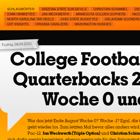
SCHLAGWÖRTER:
ARIZONA STATE SUN DEVILS
CHRISTIAN SCHIMMEL
DI
IOWA HAWKEYES
JAN WECKWERTH
MINNESOTA GOLDEN GOPHERS
NIC
NORTH CAROLINA TAR HEELS
OHIO STATE BUCKEYES
OKLAHOMA SOONERS
UCF KNIGHTS
VIRGINIA CAVALIERS
WASHINGTON HUSKIES
Freitag, 08.09.2023
College Footbal
Quarterbacks 
Woche 0 un
War das jetzt Ende August Woche 0? Woche -1? Egal, die 
geht wieder los. Zum letzten Mal bevor alles anders wird.
Pac-12.
Jan Weckwerth (Triple Option)
und
Christian Schim
sich dafür wenig begeistern, ebenso wenig wie für den Saisonsta