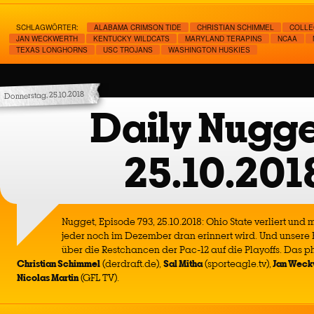
SCHLAGWÖRTER:
ALABAMA CRIMSON TIDE
CHRISTIAN SCHIMMEL
COLLE
JAN WECKWERTH
KENTUCKY WILDCATS
MARYLAND TERAPINS
NCAA
TEXAS LONGHORNS
USC TROJANS
WASHINGTON HUSKIES
Donnerstag, 25.10.2018
Daily Nugge
25.10.201
Nugget, Episode 793, 25.10.2018: Ohio State verliert und 
jeder noch im Dezember dran erinnert wird. Und unsere 
über die Restchancen der Pac-12 auf die Playoffs. Das p
Christian Schimmel
(derdraft.de),
Sal Mitha
(sporteagle.tv),
Jan Weck
Nicolas Martin
(GFL TV).