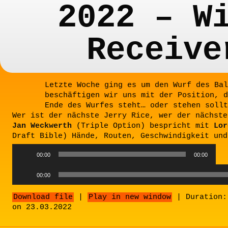
2022 – W
Receive
Letzte Woche ging es um den Wurf des Bal
beschäftigen wir uns mit der Position, d
Ende des Wurfes steht… oder stehen sollt
Wer ist der nächste Jerry Rice, wer der nächste
Jan Weckwerth
(Triple Option) bespricht mit
Lor
Draft Bible) Hände, Routen, Geschwindigkeit und
Audio
00:00
00:00
Player
Audio
00:00
Player
Download file
|
Play in new window
|
Duration:
on 23.03.2022