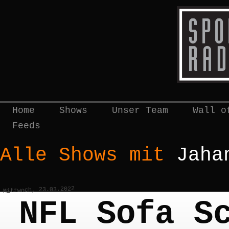
Home
Shows
Unser Team
Wall o
Feeds
Alle Shows mit
Jaha
Mittwoch, 23.03.2022
NFL Sofa S