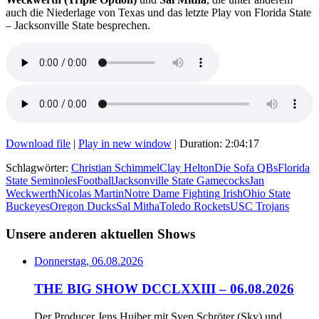
auch die Niederlage von Texas und das letzte Play von Florida State
– Jacksonville State besprechen.
Download file
|
Play in new window
|
Duration: 2:04:17
Schlagwörter:
Christian Schimmel
Clay Helton
Die Sofa QBs
Florida
State Seminoles
Football
Jacksonville State Gamecocks
Jan
Weckwerth
Nicolas Martin
Notre Dame Fighting Irish
Ohio State
Buckeyes
Oregon Ducks
Sal Mitha
Toledo Rockets
USC Trojans
Unsere anderen aktuellen Shows
Donnerstag, 06.08.2026
THE BIG SHOW DCCLXXIII – 06.08.2026
Der Producer Jens Huiber mit Sven Schröter (Sky) und