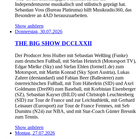
Independentszene musikalisch und stilistisch geprägt hat.
Sebastian Voss (Bureau Platiruma) hilft Musikradio360, das
Besondere an 4AD herauszuarbeiten.
Show anhören
Donnerstag, 30.07.2026
THE BIG SHOW DCCLXXII
Der Producer Jens Huiber mit Sebastian Weßling (Funke)
zum deutschen Fußball, mit Stefan Heinrich (Motorsport TV),
Edgar Mielke (Sky) und Stefan Ehlen (formel1.de) zum
Motorsport, mit Martin Konrad (Sky Sport Austria), Lukas
Zahrer (derstandard) und Fabian Beer (Ballesterer) zum
österreichischen Fußball, mit Tom Häberlein (SID) und Axel
Goldmann (Drei90) zum Baseball, mit Korbinian Eisenberger
(SZ), Sebastian Kayser (BILD) und Christoph Leuchtenberg
(SID) zur Tour de France und zur Leichtathletik, mit Gerhard
Leinauer (Eurosport) zur Tour de France Femmes, mit Seb
Dumitru (N24) zur NBA, und mit Star-Coach Günter Bresnik
zum Tennis.
Show anhören
Montag, 27.07.2026