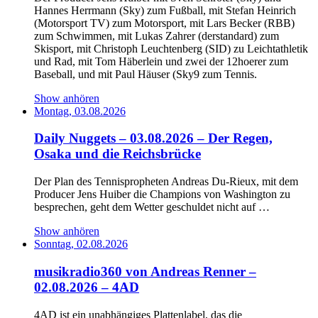
Hannes Herrmann (Sky) zum Fußball, mit Stefan Heinrich
(Motorsport TV) zum Motorsport, mit Lars Becker (RBB)
zum Schwimmen, mit Lukas Zahrer (derstandard) zum
Skisport, mit Christoph Leuchtenberg (SID) zu Leichtathletik
und Rad, mit Tom Häberlein und zwei der 12hoerer zum
Baseball, und mit Paul Häuser (Sky9 zum Tennis.
Show anhören
Montag, 03.08.2026
Daily Nuggets – 03.08.2026 – Der Regen,
Osaka und die Reichsbrücke
Der Plan des Tennispropheten Andreas Du-Rieux, mit dem
Producer Jens Huiber die Champions von Washington zu
besprechen, geht dem Wetter geschuldet nicht auf …
Show anhören
Sonntag, 02.08.2026
musikradio360 von Andreas Renner –
02.08.2026 – 4AD
4AD ist ein unabhängiges Plattenlabel, das die