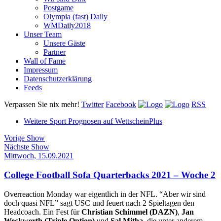
Postgame
Olympia (fast) Daily
WMDaily2018
Unser Team
Unsere Gäste
Partner
Wall of Fame
Impressum
Datenschutzerklärung
Feeds
Verpassen Sie nix mehr!
Twitter
Facebook
RSS
Weitere Sport Prognosen auf WettscheinPlus
Vorige Show
Nächste Show
Mittwoch, 15.09.2021
College Football Sofa Quarterbacks 2021 – Woche 2
Overreaction Monday war eigentlich in der NFL. “Aber wir sind
doch quasi NFL” sagt USC und feuert nach 2 Spieltagen den
Headcoach. Ein Fest für
Christian Schimmel (DAZN)
,
Jan
Weckwerth (Triple Option)
und
Sal Mitha
, die unter anderem