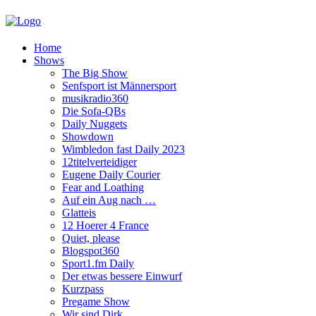
Home
Shows
The Big Show
Senfsport ist Männersport
musikradio360
Die Sofa-QBs
Daily Nuggets
Showdown
Wimbledon fast Daily 2023
12titelverteidiger
Eugene Daily Courier
Fear and Loathing
Auf ein Aug nach …
Glatteis
12 Hoerer 4 France
Quiet, please
Blogspot360
Sport1.fm Daily
Der etwas bessere Einwurf
Kurzpass
Pregame Show
Wir sind Dirk