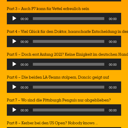
Player
Part 3 – Auch P7 kann für Vettel erfreulich sein
Audio
00:00
00:00
Player
Part 4 – Viel Glück für den Doktor, haarscharfe Entscheidung in d
Audio
00:00
00:00
Player
Part 5 – Doch erst Anfang 2021? Keine Einigkeit im deutschen Han
Audio
00:00
00:00
Player
Part 6 – Die beiden LA-Teams stolpern, Doncic geigt auf
Audio
00:00
00:00
Player
Part 7 – Wo sind die Pittsburgh Penguis nur abgeblieben?
Audio
00:00
00:00
Player
Part 8 – Kerber bei den US Open? Nobody knows …