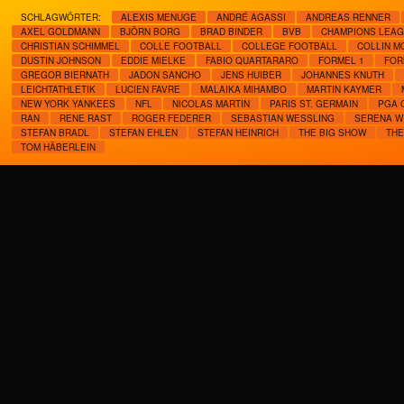
SCHLAGWÖRTER:
ALEXIS MENUGE
ANDRÉ AGASSI
ANDREAS RENNER
AXEL GOLDMANN
BJÖRN BORG
BRAD BINDER
BVB
CHAMPIONS LEA
CHRISTIAN SCHIMMEL
COLLE FOOTBALL
COLLEGE FOOTBALL
COLLIN M
DUSTIN JOHNSON
EDDIE MIELKE
FABIO QUARTARARO
FORMEL 1
FOR
GREGOR BIERNATH
JADON SANCHO
JENS HUIBER
JOHANNES KNUTH
LEICHTATHLETIK
LUCIEN FAVRE
MALAIKA MIHAMBO
MARTIN KAYMER
NEW YORK YANKEES
NFL
NICOLAS MARTIN
PARIS ST. GERMAIN
PGA 
RAN
RENE RAST
ROGER FEDERER
SEBASTIAN WESSLING
SERENA W
STEFAN BRADL
STEFAN EHLEN
STEFAN HEINRICH
THE BIG SHOW
THE
TOM HÄBERLEIN