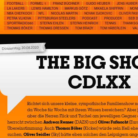
FOOTBALL
FORMEL 1
FRANZ BÜCHNER
GUIDO HEUBER
JENS HUIBER
LA LAKERS
LEWIS HAMILTON
MARKUS GÖTZ
MIKAELA SHIFFRIN
MOND
NBA CHEFKOCH
NFL
NICOLAS MARTIN
NOVAK DJOKOVIC
OLIVER FAS
PETRA VLHOVA
PITTSBURGH STEELERS
PODCAST
PRODUCER
SEB 
SPORTRADIO360
STEFAN EHLEN
STEFAN HEINRICH
TENNIS
THANKSG
THOMAS BÖKER
THOMAS DRESSEN
TOM BRADY
TOM HÄBERLEIN
VA
Donnerstag, 20.08.2020
THE BIG S
CDLXX
Richtet sich unsere kleine, sympathische Familienshow 
da Woche für Woche mit ihrem Wissen bereichern? Aber j
aber die Herren Flick und Tuchel am jeweiligen Gegner 
herrscht zwischen
Andreas Renner
(DAZN) und
Oliver Faßnacht
(Eur
Übereinstimmung. Auch
Thomas Böker
(Kicker) würde sein Heil ehe
suchen,
Oliver Seidler
(Sky) hätte eben solches den Leipzigern ange