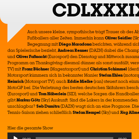
CDLXXXI
Auch unsere kleine, sympathische trägt Trauer ob des A
Fußballers aller Zeiten. Immerhin kann
Oliver Seidler
(Sk
Begegnung mit
Diego Maradona
berichten, während si
das Spielerische bezieht,
Andreas Renner
(DAZN) dabei die Champi
und
Oliver Faßnacht
(Eurosport) den Dienstag und Mittwoch zusam
Programm an Thanksgiving diesmal dünner als sonst ausfällt, ver
TV) mit
Franz Büchner
(Magentasport) und
Christian Schimmel
(derdr
Motorsport kümmern sich in bekannter Manier
Stefan Ehlen
(motors
Heinrich
(Motorsport TV), auch
Eddie Mielke
(ran) steuert noch einm
MotoGP bei. Die Verletzung des besten deutschen Skifahrers besch
(Eurosport) und
Tom Häberlein
(SID), welche Sorgen die Handballe
gibt
Markus Götz
(Sky) Auskunft. Sind die Lakers in der kommenden 
unschlagbar?
Seb Dumitru
(DAZN) wagt sich an eine Prognose. Die
Tennis-Saison ziehen schließlich
Stefan Hempel
(Sky) und
Jörg Allm
Hier die gesamte Show
Audio