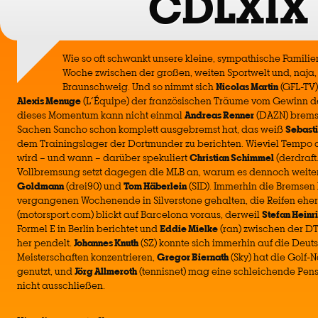
CDLXIX
Wie so oft schwankt unsere kleine, sympathische Famili
Woche zwischen der großen, weiten Sportwelt und, naja,
Braunschweig. Und so nimmt sich
Nicolas Martin
(GFL-TV)
Alexis Menuge
(L´Équipe) der französischen Träume vom Gewinn 
dieses Momentum kann nicht einmal
Andreas Renner
(DAZN) brems
Sachen Sancho schon komplett ausgebremst hat, das weiß
Sebast
dem Trainingslager der Dortmunder zu berichten. Wieviel Tempo
wird – und wann – darüber spekuliert
Christian Schimmel
(derdraft
Vollbremsung setzt dagegen die MLB an, warum es dennoch weiter
Goldmann
(drei90) und
Tom Häberlein
(SID). Immerhin die Bremse
vergangenen Wochenende in Silverstone gehalten, die Reifen ehe
(motorsport.com) blickt auf Barcelona voraus, derweil
Stefan Heinr
Formel E in Berlin berichtet und
Eddie Mielke
(ran) zwischen der D
her pendelt.
Johannes Knuth
(SZ) konnte sich immerhin auf die Deuts
Meisterschaften konzentrieren,
Gregor Biernath
(Sky) hat die Golf-
genutzt, und
Jörg Allmeroth
(tennisnet) mag eine schleichende Pen
nicht ausschließen.