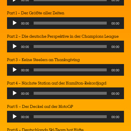
00:00
00:00
Player
Part 1 – Der Größte aller Zeiten
Audio
00:00
00:00
Player
Part 2 – Die deutsche Perspektive in der Champions League
Audio
00:00
00:00
Player
Part 3 – Keine Steelers an Thanksgiving
Audio
00:00
00:00
Player
Part 4 – Nächste Station auf der Hamilton-Rekordjagd
Audio
00:00
00:00
Player
Part 5 – Der Deckel auf der MotoGP
Audio
00:00
00:00
Player
Part 6 – Deutschlands Ski-Team hat Hüfte