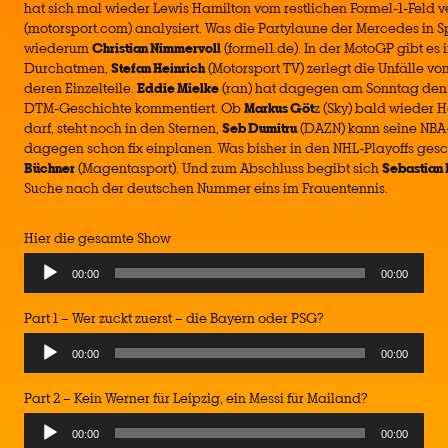
hat sich mal wieder Lewis Hamilton vom restlichen Formel-1-Feld 
(motorsport.com) analysiert. Was die Partylaune der Mercedes in 
wiederum
Christian Nimmervoll
(formel1.de). In der MotoGP gibt es i
Durchatmen,
Stefan Heinrich
(Motorsport TV) zerlegt die Unfälle vo
deren Einzelteile.
Eddie Mielke
(ran) hat dagegen am Sonntag den 
DTM-Geschichte kommentiert. Ob
Markus Göt
z (Sky) bald wieder
darf, steht noch in den Sternen,
Seb Dumitru
(DAZN) kann seine NBA-
dagegen schon fix einplanen. Was bisher in den NHL-Playoffs gesc
Büchner
(Magentasport). Und zum Abschluss begibt sich
Sebastian
Suche nach der deutschen Nummer eins im Frauentennis.
Hier die gesamte Show
Audio
00:00
00:00
Player
Part 1 – Wer zuckt zuerst – die Bayern oder PSG?
Audio
00:00
00:00
Player
Part 2 – Kein Werner für Leipzig, ein Messi für Mailand?
Audio
00:00
00:00