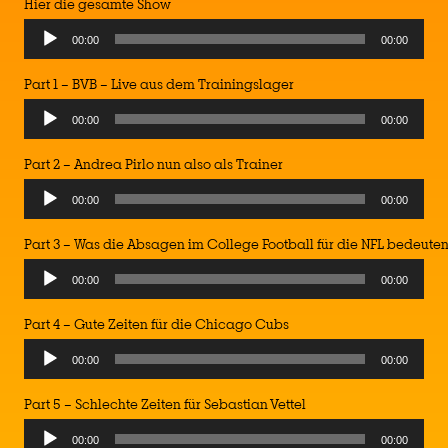
Hier die gesamte Show
Audio
00:00
00:00
Player
Part 1 – BVB – Live aus dem Trainingslager
Audio
00:00
00:00
Player
Part 2 – Andrea Pirlo nun also als Trainer
Audio
00:00
00:00
Player
Part 3 – Was die Absagen im College Football für die NFL bedeute
Audio
00:00
00:00
Player
Part 4 – Gute Zeiten für die Chicago Cubs
Audio
00:00
00:00
Player
Part 5 – Schlechte Zeiten für Sebastian Vettel
Audio
00:00
00:00