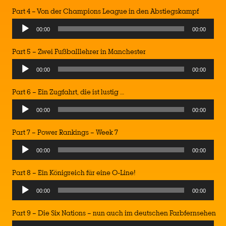
Part 4 – Von der Champions League in den Abstiegskampf
Audio
00:00
00:00
Player
Part 5 – Zwei Fußballlehrer in Manchester
Audio
00:00
00:00
Player
Part 6 – Ein Zugfahrt, die ist lustig …
Audio
00:00
00:00
Player
Part 7 – Power Rankings – Week 7
Audio
00:00
00:00
Player
Part 8 – Ein Königreich für eine O-Line!
Audio
00:00
00:00
Player
Part 9 – Die Six Nations – nun auch im deutschen Farbfernsehen