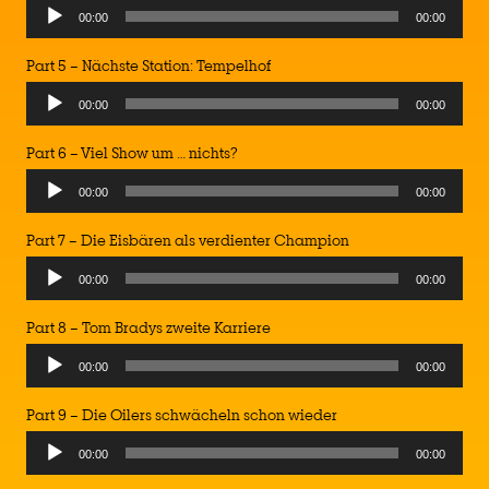
Audio
00:00
00:00
Player
Part 5 – Nächste Station: Tempelhof
Audio
00:00
00:00
Player
Part 6 – Viel Show um … nichts?
Audio
00:00
00:00
Player
Part 7 – Die Eisbären als verdienter Champion
Audio
00:00
00:00
Player
Part 8 – Tom Bradys zweite Karriere
Audio
00:00
00:00
Player
Part 9 – Die Oilers schwächeln schon wieder
Audio
00:00
00:00
Player