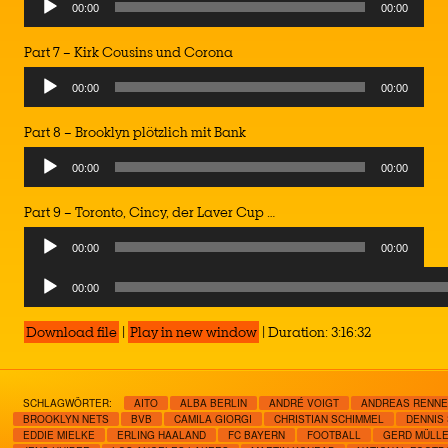
00:00
00:00
Part 7 – Kirk Cousins und Corona
00:00
00:00
Part 8 – Brooklyn plötzlich mit Bank
00:00
00:00
Part 9 – Toronto, Cincy, der Laver Cup …
00:00
00:00
Audio
00:00
Player
Download file
|
Play in new window
|
Duration: 3:16:32
SCHLAGWÖRTER:
AITO
ALBA BERLIN
ANDRÉ VOIGT
ANDREAS RENN
BROOKLYN NETS
BVB
CAMILA GIORGI
CHRISTIAN SCHIMMEL
DENNIS
EDDIE MIELKE
ERLING HAALAND
FC BAYERN
FOOTBALL
GERD MÜLL