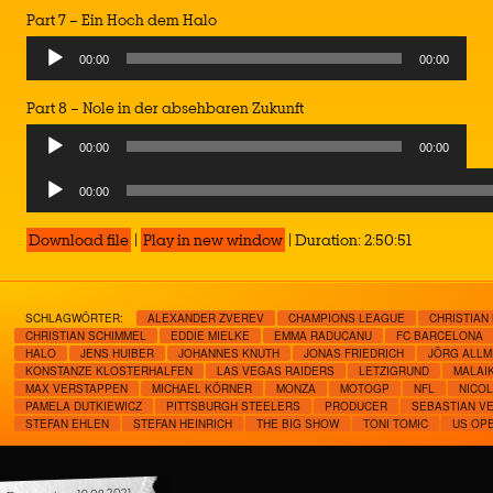
Part 7 – Ein Hoch dem Halo
00:00
00:00
Part 8 – Nole in der absehbaren Zukunft
00:00
00:00
Audio
00:00
Player
Download file
|
Play in new window
|
Duration: 2:50:51
SCHLAGWÖRTER:
ALEXANDER ZVEREV
CHAMPIONS LEAGUE
CHRISTIAN
CHRISTIAN SCHIMMEL
EDDIE MIELKE
EMMA RADUCANU
FC BARCELONA
HALO
JENS HUIBER
JOHANNES KNUTH
JONAS FRIEDRICH
JÖRG ALL
KONSTANZE KLOSTERHALFEN
LAS VEGAS RAIDERS
LETZIGRUND
MALAI
MAX VERSTAPPEN
MICHAEL KÖRNER
MONZA
MOTOGP
NFL
NICOL
PAMELA DUTKIEWICZ
PITTSBURGH STEELERS
PRODUCER
SEBASTIAN V
STEFAN EHLEN
STEFAN HEINRICH
THE BIG SHOW
TONI TOMIC
US OP