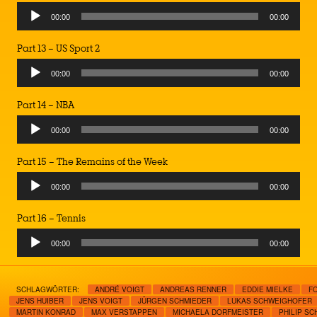
Audio
00:00
00:00
Player
Part 13 – US Sport 2
Audio
00:00
00:00
Player
Part 14 – NBA
Audio
00:00
00:00
Player
Part 15 – The Remains of the Week
Audio
00:00
00:00
Player
Part 16 – Tennis
Audio
00:00
00:00
Player
SCHLAGWÖRTER:
ANDRÉ VOIGT
ANDREAS RENNER
EDDIE MIELKE
F
JENS HUIBER
JENS VOIGT
JÜRGEN SCHMIEDER
LUKAS SCHWEIGHOFER
MARTIN KONRAD
MAX VERSTAPPEN
MICHAELA DORFMEISTER
PHILIP SC