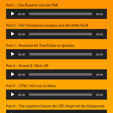
Part 1 – Der Bomber und der VAR
00:00
00:00
Part 2 – Die Champions League und die dritte Kraft
00:00
00:00
Part 3 – Premiere für Toni Palzer in Spanien
00:00
00:00
Part 4 – Formel E / Moto GP
00:00
00:00
Part 5 – DTM / 24 h von Le Mans
00:00
00:00
Part 6 – Die reguläre Saison der GFL biegt auf die Zielgerade