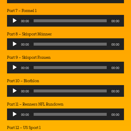
Player
Part 7 – Formel 1
Audio
00:00
00:00
Player
Part 8 – Skisport Männer
Audio
00:00
00:00
Player
Part 9 – Skisport Frauen
Audio
00:00
00:00
Player
Part 10 – Biathlon
Audio
00:00
00:00
Player
Part 11 – Renners NFL Rundown
Audio
00:00
00:00
Player
Part 12 – US Sport 1