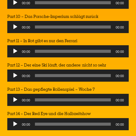
Audio
00:00
00:00
Player
Part 10 – Das Porsche-Imperium schlägt zurück
Audio
00:00
00:00
Player
Part 11 – In Rot gibt es nur den Ferrari
Audio
00:00
00:00
Player
Part 12 – Der eine Ski läuft, der andere: nicht so sehr
Audio
00:00
00:00
Player
Part 13 – Das gepflegte Rollenspiel – Woche 7
Audio
00:00
00:00
Player
Part 14 – Der Red Eye und die Halbzeitshow
Audio
00:00
00:00
Player