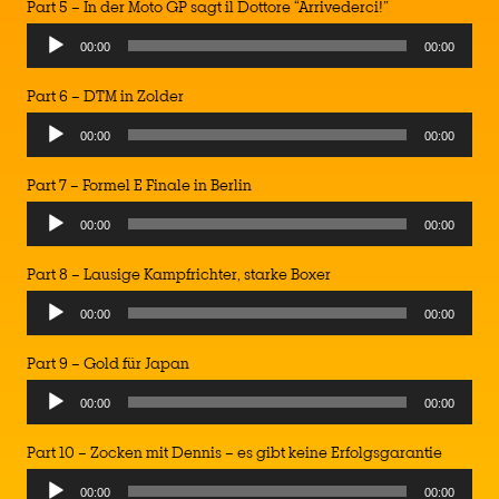
Part 5 – In der Moto GP sagt il Dottore “Arrivederci!”
00:00
00:00
Part 6 – DTM in Zolder
00:00
00:00
Part 7 – Formel E Finale in Berlin
00:00
00:00
Part 8 – Lausige Kampfrichter, starke Boxer
00:00
00:00
Part 9 – Gold für Japan
00:00
00:00
Part 10 – Zocken mit Dennis – es gibt keine Erfolgsgarantie
00:00
00:00