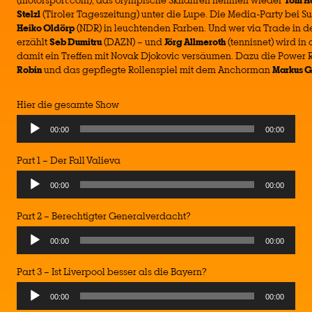
(motorsport.com), das olympische Skifahren nehmen wieder
Tom H
Stelzl
(Tiroler Tageszeitung) unter die Lupe. Die Media-Party bei Su
Heiko Oldörp
(NDR) in leuchtenden Farben. Und wer via Trade in de
erzählt
Seb Dumitru
(DAZN) – und
Jörg Allmeroth
(tennisnet) wird i
damit ein Treffen mit Novak Djokovic versäumen. Dazu die Power 
Robin
und das gepflegte Rollenspiel mit dem Anchorman
Markus 
Hier die gesamte Show
00:00
00:00
Part 1 – Der Fall Valieva
00:00
00:00
Part 2 – Berechtigter Generalverdacht?
00:00
00:00
Part 3 – Ist Liverpool besser als die Bayern?
00:00
00:00