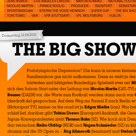
JENS HUIBER
LOS ANGELES LAKERS
MARTIN KONRAD
NATIONAL FOOTB
NICOLAS MARTIN
PRIMOZ ROGLIC
PRODUCER
RADSPORT
SEBASTIA
SPORTRADIO360
STEFAN THE VOICE HEINRICH
SUPER CUP
THE BIG SH
TONI TOMIC
VAR
VFB STUTTGART
VFL WOLFSBURG
VUELTA
Donnerstag, 12.08.2021
THE BIG SHOW
Postolympische Depression? Die kann in unserer kleine
Familienshow gar nicht aufkommen. Denn es steht ja der 
härtesten und hitzigsten Bundesliga-Spielzeit ever an!
Mi
sich den Saison-Start unter der Leitung von
Nicolas Martin
(GFL-TV)
Renner
(DAZN) vor, die Worte zum Football werden dann auch von
(derdraft.de) gesprochen. Auf dem Weg zur Formel E nach Berlin e
(Motorsport TV), immer on the road ist ja
Edgar Mielke
(ran). Was be
schief lief, darüber gibt
Tobias Drews
(Eurosport) Auskunft, die Ges
Japan-Korrespondenten zieht
Thomas Hahn
(SZ). Wie hoch sich Den
das versuchen
Heiko Oldörp
(NDR) und
Jürgen Schmieder
(SZ) zu kl
stramm auf die US Open zu –
Jörg Allmeroth
(tennisnet) und
Stefan 