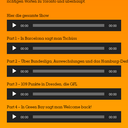
richtigen Worten zu Toronto und überhaupt.
Hier die gesamte Show
00:00
00:00
Part 1 – In Barcelona sagt man Tschüss
00:00
00:00
Part 2 – Über Bundesliga, Auswechslungen und das Hamburg-Der
00:00
00:00
Part 3 – 109 Punkte in Dresden, die GFL
00:00
00:00
Part 4 – In Green Bay sagt man Welcome back!
00:00
00:00