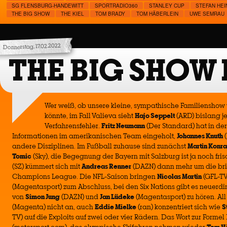
SG FLENSBURG-HANDEWITT
SPORTRADIO360
STANLEY CUP
STEFAN HEI
THE BIG SHOW
THE KIEL
TOM BRADY
TOM HÄBERLEIN
UWE SEMRAU
Donnerstag, 17.02.2022
THE BIG SHOW 
Wer weiß, ob unsere kleine, sympathische Familiensho
könnte, im Fall Valieva sieht
Hajo Seppelt
(ARD) bislang j
Verfahrensfehler.
Fritz Neumann
(Der Standard) hat in de
Informationen im amerikanischen Team eingeholt,
Johannes Knuth
(
andere Disziplinen. Im Fußball zuhause sind zunächst
Martin Konr
Tomic
(Sky), die Begegnung der Bayern mit Salzburg ist ja noch fris
(SZ) kümmert sich mit
Andreas Renner
(DAZN) dann mehr um die bri
Champions League. Die NFL-Saison bringen
Nicolas Martin
(GFL-T
(Magentasport) zum Abschluss, bei den Six Nations gibt es neuerd
von
Simon Jung
(DAZN) und
Jan Lüdeke
(Magentasport) zu hören. All
(Magenta) nicht an, auch
Eddie Mielke
(ran) konzentriert sich wie
S
TV) auf die Exploits auf zwei oder vier Rädern. Das Wort zur Formel 1