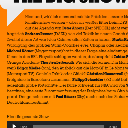
Niemand, wirklich niemand möchte Präsident unserer k
Familienshow werden – aber als weißer Ritter beim DFB e
auf der Agenda von
Peter Ahrens
(Der SPIEGEL) nicht wei
fragt sich
Andreas Renner
(DAZN), wie viel Taktik im neuen Coach de
Zweifel dieser Art war Ivica Osim zu allen Zeiten erhaben,
Martin K
Würdigung des größten Sturm-Coaches ever. Chaplin oder Keaton
Michael Körner
(Magentasport) hat in dieser Frage eine eindeutige
Ulmer in den BBL-Playoffs schlagen werden, das bespricht
Tobias 
Orange Academy
Thorsten Leibenath
. Wie sich die Formel E in Mo
weiß
Edgar Mielke
(ran), den Ausblick auf die MotoGP in Le Mans 
(Motorsport TV). Geniale Taktik oder Glück?
Christian Nimmervoll
(f
Ereignisse in Barcelona zusammen,
Philipp Schneider
(SZ) sieht b
jedenfalls große Fortschritte. Der kurze Schwenk zur NBA wird von
S
bestritten, eine erste Zusammenfassung der Ereignisse beim Giro 
parat. Der gemeinsam mit
Paul Häuser
(Sky) auch noch den Status 
Deutschland bestimmt.
Hier die gesamte Show
00:00
00:00