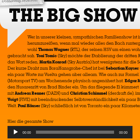
Donnerstag, 19.08.2021
THE BIG SHOW
Wer in unserer kleinen, sympathischen Familienshow ist 
herumzureißen, wenn mal wieder alles den Bach runter
wohl
Thomas Wagner
(RTL), der seinen HSV um einen woh
gebracht sah.
Toni Tomic
(Sky) möchte der Etablierung der dritten
das Wort reden,
Martin Konrad
(Sky Austria) hat wenigstens für die 
Der kurze Draht zum BoraHansgrohe-Chef ist bei
Sebastian Kayser
ein paar Worte zur Vuelta gehen aber alleam. Wie auch zur Formel 
(Motorsport TV) am Wochenende physisch angenähert hat.
Edgar M
den Husarenritt von Brad Binder ein. Um das fliegende Ei kümmert
mit
Andreas Renner
(DAZN) und
Christian Schimmel
(derdraft.de), i
Voigt
(FIVE) mit beeindruckender Selbtsverständlichkeit ein paar B
Welt.
Paul Häuser
(Sky) schließlich ist von Toronto ein paar Kilomet
Hier die gesamte Show
Audio
00:00
00:00
Player