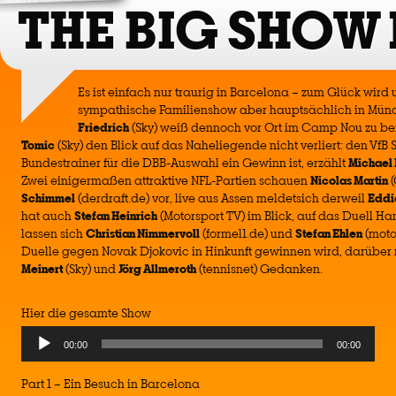
THE BIG SHOW
Es ist einfach nur traurig in Barcelona – zum Glück wird 
sympathische Familienshow aber hauptsächlich in Mün
Friedrich
(Sky) weiß dennoch vor Ort im Camp Nou zu b
Tomic
(Sky) den Blick auf das Naheliegende nicht verliert: den VfB
Bundestrainer für die DBB-Auswahl ein Gewinn ist, erzählt
Michael 
Zwei einigermaßen attraktive NFL-Partien schauen
Nicolas Martin
(
Schimmel
(derdraft.de) vor, live aus Assen meldetsich derweil
Eddi
hat auch
Stefan Heinrich
(Motorsport TV) im Blick, auf das Duell Ha
lassen sich
Christian Nimmervoll
(formel1.de) und
Stefan Ehlen
(moto
Duelle gegen Novak Djokovic in Hinkunft gewinnen wird, darübe
Meinert
(Sky) und
Jörg Allmeroth
(tennisnet) Gedanken.
Hier die gesamte Show
00:00
00:00
Part 1 – Ein Besuch in Barcelona