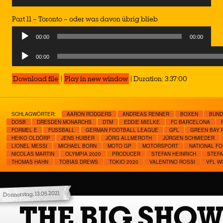
Part 11 – Toronto – oder was davon übrig blieb
00:00
00:00
Audio
00:00
Player
Download file
|
Play in new window
|
Duration: 3:37:00
SCHLAGWÖRTER:
AARON RODGERS
ANDREAS RENNER
BOXEN
BUND
DOSB
DRESDEN MONARCHS
DTM
EDDIE MIELKE
FC BARCELONA
FORMEL E
FUSSBALL
GERMAN FOOTBALL LEAGUE
GFL
GREEN BAY 
HEIKO OLDÖRP
JENS HUIBER
JÖRG ALLMEROTH
JÜRGEN SCHMIEDER
LIONEL MESSI
MICHAEL BORN
MOTO GP
MOTORSPORT
NATIONAL F
NICOLAS MARTIN
OLYMPIA 2020
PRODUCER
STEFAN HEINRICH
STEF
THOMAS HAHN
TOBIAS DREWS
TOKIO 2020
VALENTINO ROSSI
VFL W
Donnerstag, 13.05.2021
THE BIG SHOW 