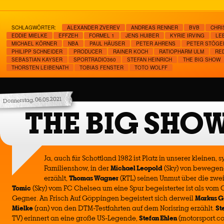
SCHLAGWÖRTER:
ALEXANDER ZVEREV
ANDREAS RENNER
BVB
CHRI
EDDIE MIELKE
EFFZEH
FORMEL 1
JENS HUIBER
KYRIE IRVING
LE
MICHAEL KÖRNER
NBA
PAUL HÄUSER
PETER AHRENS
PETER STÖGE
PHILIPP SCHNEIDER
PRODUCER
RAINER KOCH
RATIOPHARM ULM
RE
SEBASTIAN KAYSER
SPORTRADIO360
STEFAN HEINRICH
THE BIG SHOW
THORSTEN LEIBENATH
TOBIAS FENSTER
TOTO WOLFF
Donnerstag, 06.05.2021
THE BIG SHOW
Ja, auch für Schottland 1982 ist Platz in unserer kleinen,
Familienshow, in der
Michael Leopold
(Sky) von bewegen
erzählt,
Thomas Wagner
(RTL) seinen Unmut über die zwei
Tomic
(Sky) vom FC Chelsea um eine Spur begeisterter ist als vo
Gegner. An Frisch Auf Göppingen begeistert sich derweil
Markus G
Mielke
(ran) von den DTM-Testfahrten auf dem Norisring erzählt.
St
TV) erinnert an eine große US-Legende,
Stefan Ehlen
(motorsport.co