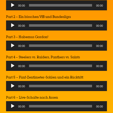
00:00
00:00
Part 2 – Ein bisschen VfB und Bundesliga
00:00
00:00
Part 3 – Habemus Gordon!
00:00
00:00
Part 4 – Steelers vs. Raiders, Panthers vs. Saints
00:00
00:00
Part 5 – Fünf-Zentimeter-Sohlen und ein Rücktritt
00:00
00:00
Part 6 – Live-Schalte nach Assen
00:00
00:00