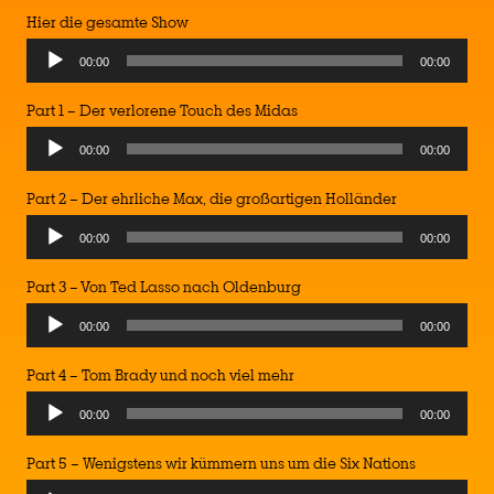
Hier die gesamte Show
00:00
00:00
Part 1 – Der verlorene Touch des Midas
00:00
00:00
Part 2 – Der ehrliche Max, die großartigen Holländer
00:00
00:00
Part 3 – Von Ted Lasso nach Oldenburg
00:00
00:00
Part 4 – Tom Brady und noch viel mehr
00:00
00:00
Part 5 – Wenigstens wir kümmern uns um die Six Nations