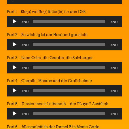
Part 1 – Ein(e) weiße(r) Ritter(in) für den DFB
00:00
00:00
Part 2 – So wichtig ist der Haaland gar nicht
00:00
00:00
Part 3 – Ivica Osim, die Gruabn, die Salzburger
00:00
00:00
Part 4 – Chaplin, Monroe und die Crailsheimer
Audio
00:00
00:00
Player
Part 5 – Fenster meets Leibenath – der PLayoff-Ausblick
Audio
00:00
00:00
Player
Part 6 – Alles paletti in der Formel E in Monte Carlo