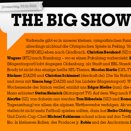
Donnerstag, 03.02.2022
THE BIG SHOW
Vorfreude gibt es in unserer kleinen, sympathischen Fam
allerdings nichtauf die Olympischen Spiele in Peking. Un
(SPIEGEL) eben nach Gladbach,
Christian Bernhard
(SZ) 
Wagner
(RTL) nach Hamburg – wo er einen Pokalsieg vorhersieht.
(Magentasport) lobt dagegen Oldenburg, als Stadt und BBL-Stand
Brady ist nicht das einzige heiße NFL-Thema,
Nicolas Martin
(GFL-TV
Büchner
(DAZN) und
Christian Schimmel
(derdraft.de). Die Six Nati
und zwar mit
Simon Jung
(DAZN) und Jan Lüdeke (Magentasport). Wi
Wochenende der Saison verlief, erzählt uns
Edgar Mielke
(ran), die
Mans erläutert
Stefan Heinrich
(Motorsport TV). Auf dem Weg nach 
Aleythe
(SZ), von daheim aus werden
Tom Häberlein
(SID) und
Roman
Tageszeitung) vor allem die alpinen Wettbewerbe verfolgen. Ab
vielleicht nicht mehr Fußball spielen sollten, dazu hat
Heiko Oldör
Und Davis-Cup-Chef
Michael Kohlmann
schaut schon auf das Treffe
Rio. In kleineren Rollen: der Producer jr.
Robin
und der Anchorman