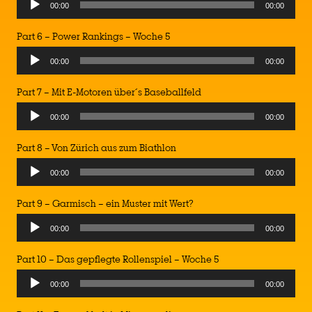
00:00
00:00
Part 6 – Power Rankings – Woche 5
00:00
00:00
Part 7 – Mit E-Motoren über´s Baseballfeld
00:00
00:00
Part 8 – Von Zürich aus zum Biathlon
00:00
00:00
Part 9 – Garmisch – ein Muster mit Wert?
00:00
00:00
Part 10 – Das gepflegte Rollenspiel – Woche 5
00:00
00:00