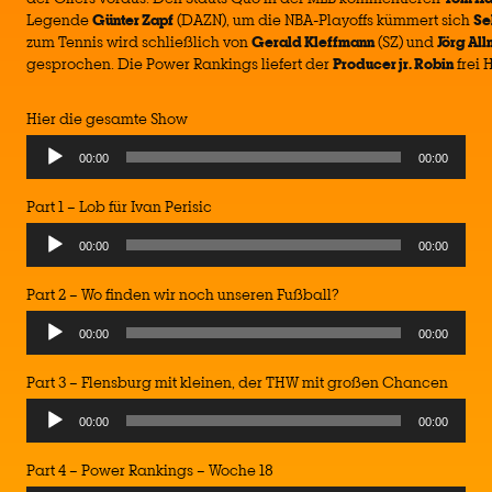
Legende
Günter Zapf
(DAZN), um die NBA-Playoffs kümmert sich
Se
zum Tennis wird schließlich von
Gerald Kleffmann
(SZ) und
Jörg Al
gesprochen. Die Power Rankings liefert der
Producer jr. Robin
frei 
Hier die gesamte Show
Audio
00:00
00:00
Player
Part 1 – Lob für Ivan Perisic
Audio
00:00
00:00
Player
Part 2 – Wo finden wir noch unseren Fußball?
Audio
00:00
00:00
Player
Part 3 – Flensburg mit kleinen, der THW mit großen Chancen
Audio
00:00
00:00
Player
Part 4 – Power Rankings – Woche 18