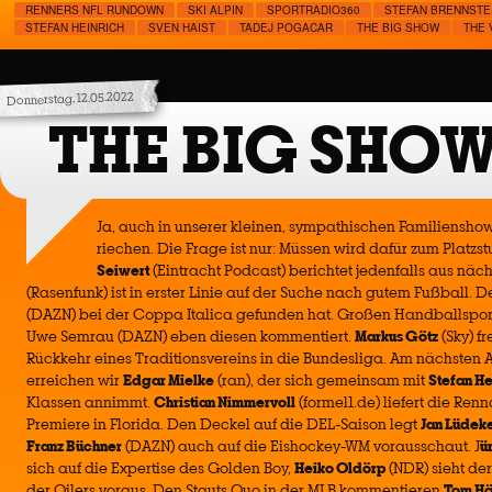
RENNERS NFL RUNDOWN
SKI ALPIN
SPORTRADIO360
STEFAN BRENNSTE
STEFAN HEINRICH
SVEN HAIST
TADEJ POGACAR
THE BIG SHOW
THE 
Donnerstag, 12.05.2022
THE BIG SHOW
Ja, auch in unserer kleinen, sympathischen Familiensho
riechen. Die Frage ist nur: Müssen wird dafür zum Platz
Seiwert
(Eintracht Podcast) berichtet jedenfalls aus näc
(Rasenfunk) ist in erster Linie auf der Suche nach gutem Fußball. 
(DAZN) bei der Coppa Italica gefunden hat. Großen Handballsport
Uwe Semrau (DAZN) eben diesen kommentiert.
Markus Götz
(Sky) fr
Rückkehr eines Traditionsvereins in die Bundesliga. Am nächsten
erreichen wir
Edgar Mielke
(ran), der sich gemeinsam mit
Stefan He
Klassen annimmt.
Christian Nimmervoll
(formel1.de) liefert die Ren
Premiere in Florida. Den Deckel auf die DEL-Saison legt
Jan Lüdek
Franz Büchner
(DAZN) auch auf die Eishockey-WM vorausschaut. J
ü
sich auf die Expertise des Golden Boy,
Heiko Oldörp
(NDR) sieht de
der Oilers voraus. Den Stauts Quo in der MLB kommentieren
Tom Hä