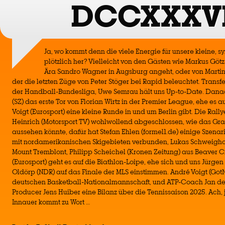
DCCXXXVI
Ja, wo kommt denn die viele Energie für unsere kleine,
plötzlich her? Vielleicht von den Gästen wie Markus Götz
Ära Sandro Wagner in Augsburg angeht, oder von Martin K
der die letzten Züge von Peter Stöger bei Rapid beleuchtet. Trans
der Handball-Bundesliga, Uwe Semrau hält uns Up-to-Date. Danach
(SZ) das erste Tor von Florian Wirtz in der Premier League, ehe es 
Voigt (Eurosport) eine kleine Runde in und um Berlin gibt. Die Rall
Heinrich (Motorsport TV) wohlwollend abgeschlossen, wie das Gran
aussehen könnte, dafür hat Stefan Ehlen (formel1.de) einige Szena
mit nordamerikanischen Skigebieten verbunden, Lukas Schweighof
Mount Tremblont, Philipp Scheichel (Kronen Zeitung) aus Beaver Cr
(Eurosport) geht es auf die Biathlon-Loipe, ehe sich und uns Jürge
Oldörp (NDR) auf das Finale der MLS einstimmen. André Voigt (GotN
deutschen Basketball-Nationalmannschaft, und ATP-Coach Jan de 
Producer Jens Huiber eine Bilanz über die Tennissaison 2025. Ach, 
Innauer kommt zu Wort …