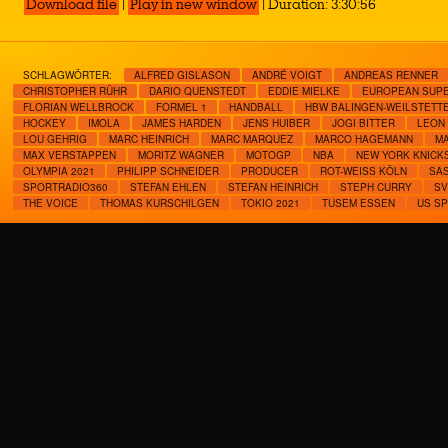
Download file
|
Play in new window
|
Duration: 3:30:56
SCHLAGWÖRTER:
ALFRED GISLASON
ANDRÉ VOIGT
ANDREAS RENNER
CHRISTOPHER RÜHR
DARIO QUENSTEDT
EDDIE MIELKE
EUROPEAN SUP
FLORIAN WELLBROCK
FORMEL 1
HANDBALL
HBW BALINGEN-WEILSTETT
HOCKEY
IMOLA
JAMES HARDEN
JENS HUIBER
JOGI BITTER
LEON 
LOU GEHRIG
MARC HEINRICH
MARC MARQUEZ
MARCO HAGEMANN
M
MAX VERSTAPPEN
MORITZ WAGNER
MOTOGP
NBA
NEW YORK KNICK
OLYMPIA 2021
PHILIPP SCHNEIDER
PRODUCER
ROT-WEISS KÖLN
SAS
SPORTRADIO360
STEFAN EHLEN
STEFAN HEINRICH
STEPH CURRY
SV
THE VOICE
THOMAS KURSCHILGEN
TOKIO 2021
TUSEM ESSEN
US S