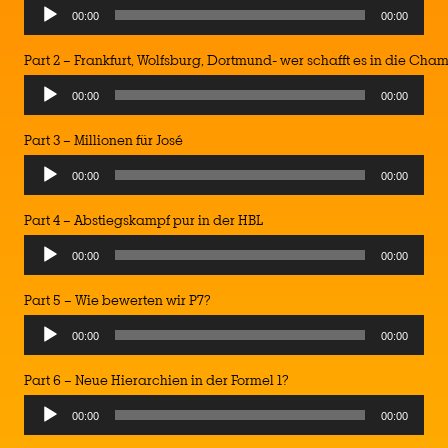
Audio
00:00
00:00
Player
Part 2 – Frankfurt, Wolfsburg, Dortmund- wer schafft es in die Ch
Audio
00:00
00:00
Player
Part 3 – Millionen für José
Audio
00:00
00:00
Player
Part 4 – Abstiegskampf pur in der HBL
Audio
00:00
00:00
Player
Part 5 – Wie bewerten wir P7?
Audio
00:00
00:00
Player
Part 6 – Neue Hierarchien in der Formel 1?
Audio
00:00
00:00
Player