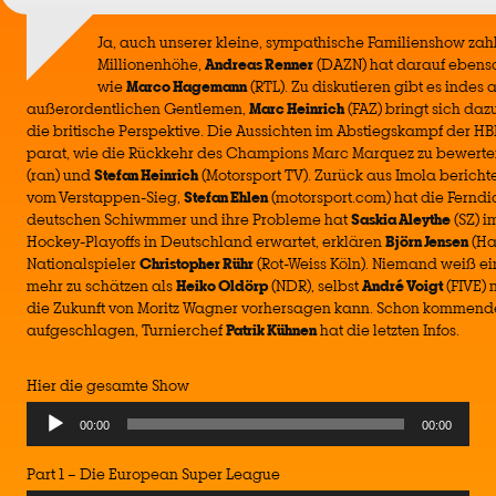
Ja, auch unserer kleine, sympathische Familienshow zah
Millionenhöhe,
Andreas Renner
(DAZN) hat darauf ebens
wie
Marco Hagemann
(RTL). Zu diskutieren gibt es indes 
außerordentlichen Gentlemen,
Marc Heinrich
(FAZ) bringt sich daz
die britische Perspektive. Die Aussichten im Abstiegskampf der HB
parat, wie die Rückkehr des Champions Marc Marquez zu bewerten 
(ran) und
Stefan Heinrich
(Motorsport TV). Zurück aus Imola bericht
vom Verstappen-Sieg,
Stefan Ehlen
(motorsport.com) hat die Ferndi
deutschen Schiwmmer und ihre Probleme hat
Saskia Aleythe
(SZ) i
Hockey-Playoffs in Deutschland erwartet, erklären
Björn Jensen
(Ha
Nationalspieler
Christopher Rühr
(Rot-Weiss Köln). Niemand weiß ei
mehr zu schätzen als
Heiko Oldörp
(NDR), selbst
André Voigt
(FIVE) 
die Zukunft von Moritz Wagner vorhersagen kann. Schon kommen
aufgeschlagen, Turnierchef
Patrik Kühnen
hat die letzten Infos.
Hier die gesamte Show
Audio
00:00
00:00
Player
Part 1 – Die European Super League