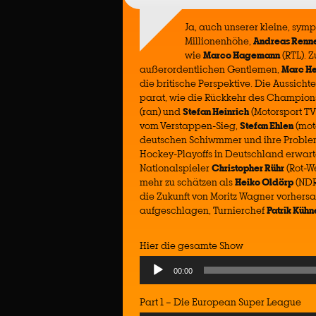
Ja, auch unserer kleine, sym
Millionenhöhe,
Andreas Renn
wie
Marco Hagemann
(RTL). Z
außerordentlichen Gentlemen,
Marc He
die britische Perspektive. Die Aussich
parat, wie die Rückkehr des Champions
(ran) und
Stefan Heinrich
(Motorsport TV
vom Verstappen-Sieg,
Stefan Ehlen
(mot
deutschen Schiwmmer und ihre Probl
Hockey-Playoffs in Deutschland erwart
Nationalspieler
Christopher Rühr
(Rot-W
mehr zu schätzen als
Heiko Oldörp
(NDR
die Zukunft von Moritz Wagner vorhe
aufgeschlagen, Turnierchef
Patrik Kühn
Hier die gesamte Show
Audio
00:00
Player
Part 1 – Die European Super League