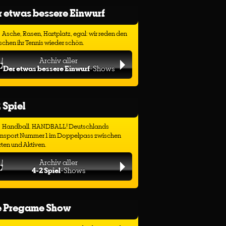
 etwas bessere Einwurf
Asche, Rasen, Hartplatz, egal: wir reden den
chen ihr Tennis wieder schön.
Archiv aller
Der etwas bessere Einwurf
-Shows
 Spiel
Handball. HANDBALL! Deutschlands
ensport Nummer 1 im Doppelpass zwischen
ten und Aktiven.
Archiv aller
4-2 Spiel
-Shows
e Pregame Show