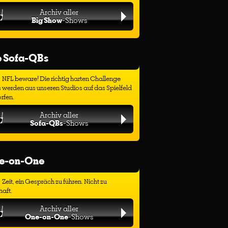
Archiv aller
Big Show
-Shows
e Sofa-QBs
NFL beware! Die richtig harten Challenge
 werden aus unseren Studios auf das Spielfeld
rfen.
Archiv aller
Sofa-QBs
-Shows
e-on-One
Zeit, ein Gespräch zu führen. Nicht zu
haft.
Archiv aller
One-on-One
-Shows