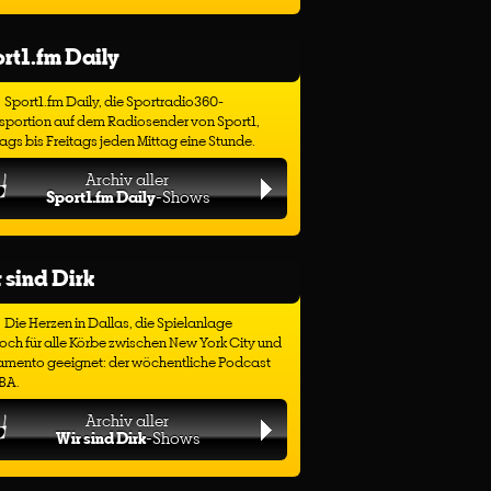
rt1.fm Daily
Sport1.fm Daily, die Sportradio360-
sportion auf dem Radiosender von Sport1,
gs bis Freitags jeden Mittag eine Stunde.
Archiv aller
Sport1.fm Daily
-Shows
 sind Dirk
Die Herzen in Dallas, die Spielanlage
ch für alle Körbe zwischen New York City und
amento geeignet: der wöchentliche Podcast
BA.
Archiv aller
Wir sind Dirk
-Shows