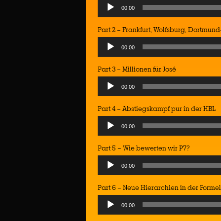
Audio
00:00
Player
Part 2 – Frankfurt, Wolfsburg, Dortmun
Audio
00:00
Player
Part 3 – Millionen für José
Audio
00:00
Player
Part 4 – Abstiegskampf pur in der HBL
Audio
00:00
Player
Part 5 – Wie bewerten wir P7?
Audio
00:00
Player
Part 6 – Neue Hierarchien in der Formel
Audio
00:00
Player