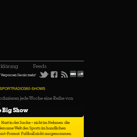
rklärung
Feeds
Verpassen Sie nix mehr!
 SPORTRADIO360-SHOWS
oduzieren jede Woche eine Reihe von
s
e Big Show
Hart in der Sache – nicht im Nehmen: die
ersame Welt des Sports im handlichen
ast-Format. Fußball nicht ausgenommen.