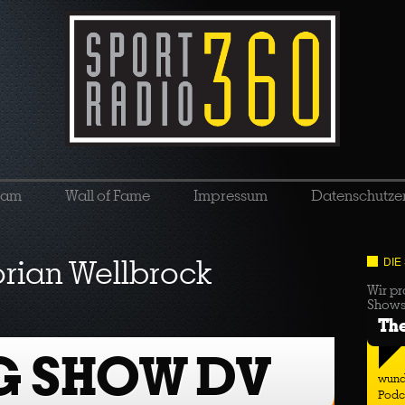
eam
Wall of Fame
Impressum
Datenschutze
orian Wellbrock
DIE
Wir pr
Show
Th
G SHOW DV
wund
Podc