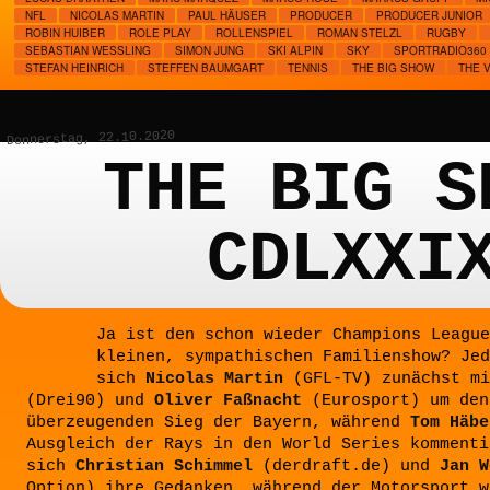
NFL
NICOLAS MARTIN
PAUL HÄUSER
PRODUCER
PRODUCER JUNIOR
ROBIN HUIBER
ROLE PLAY
ROLLENSPIEL
ROMAN STELZL
RUGBY
SEBASTIAN WESSLING
SIMON JUNG
SKI ALPIN
SKY
SPORTRADIO360
STEFAN HEINRICH
STEFFEN BAUMGART
TENNIS
THE BIG SHOW
THE 
Donnerstag, 22.10.2020
THE BIG S
CDLXXI
Ja ist den schon wieder Champions League
kleinen, sympathischen Familienshow? Jed
sich
Nicolas Martin
(GFL-TV) zunächst m
(Drei90) und
Oliver Faßnacht
(Eurosport) um den
überzeugenden Sieg der Bayern, während
Tom Häbe
Ausgleich der Rays in den World Series kommenti
sich
Christian Schimmel
(derdraft.de) und
Jan W
Option) ihre Gedanken, während der Motorsport w