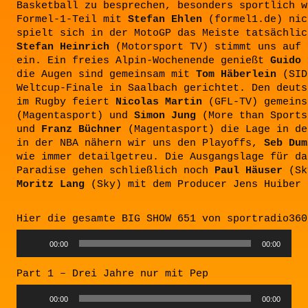
Basketball zu besprechen, besonders sportlich w
Formel-1-Teil mit
Stefan Ehlen
(formel1.de) nic
spielt sich in der MotoGP das Meiste tatsächlic
Stefan Heinrich
(Motorsport TV) stimmt uns auf 
ein. Ein freies Alpin-Wochenende genießt
Guido 
die Augen sind gemeinsam mit
Tom Häberlein
(SID
Weltcup-Finale in Saalbach gerichtet. Den deuts
im Rugby feiert
Nicolas Martin
(GFL-TV) gemein
(Magentasport) und
Simon Jung
(More than Sports
und
Franz Büchner
(Magentasport) die Lage in de
in der NBA nähern wir uns den Playoffs,
Seb Dum
wie immer detailgetreu. Die Ausgangslage für da
Paradise gehen schließlich noch
Paul Häuser
(Sk
Moritz Lang
(Sky) mit dem Producer Jens Huiber 
Hier die gesamte BIG SHOW 651 von sportradio360
Audio
00:00
00:00
Player
Part 1 – Drei Jahre nur mit Pep
Audio
00:00
00:00