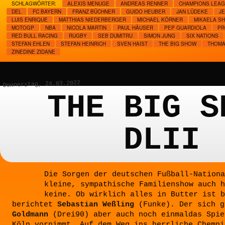
SCHLAGWÖRTER:
ALEXIS MENUGE
ANDREAS RENNER
CHAMPIONS LEA
DEL
FC BAYERN
FRANZ BÜCHNER
GUIDO HEUBER
JAN LÜDEKE
J
LUIS ENRIQUE
MATTHIAS NIEDERBERGER
MICHAEL KÖRNER
MIKAELA SH
MOTOGP
NBA
NICOLA MARTIN
PAUL HÄUSER
PEP GUARDIOLA
PR
RED BULL RACING
RUGBY
SEB DUMITRU
SIMON JUNG
SIX NATIONS
STEFAN EHLEN
STEFAN HEINRICH
SVEN HAIST
THE BIG SHOW
THOMA
ZINEDINE ZIDANE
Donnerstag, 24.03.2022
THE BIG S
DLII
Die Sorgen der deutschen Fußball-Nationa
kleine, sympathische Familienshow auch h
keine. Ob wirklich alles in Butter ist b
berichtet
Sebastian Weßling
(Funke). Der sich 
Goldmann
(Drei90) aber auch noch einmaldas Spie
Köln vornimmt. Auf dem Weg ins herrliche Chemni