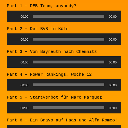
Player
Part 1 – DFB-Team, anybody?
Audio
00:00
00:00
Player
Part 2 – Der BVB in Köln
Audio
00:00
00:00
Player
Part 3 – Von Bayreuth nach Chemnitz
Audio
00:00
00:00
Player
Part 4 – Power Rankings, Woche 12
Audio
00:00
00:00
Player
Part 5 – Startverbot für Marc Marquez
Audio
00:00
00:00
Player
Part 6 – Ein Bravo auf Haas und Alfa Romeo!