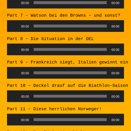
Audio
00:00
00:00
Player
Part 7 – Watson bei den Browns – und sonst?
Audio
00:00
00:00
Player
Part 8 – Die Situation in der DEL
Audio
00:00
00:00
Player
Part 9 – Frankreich siegt, Italien gewinnt ein 
Audio
00:00
00:00
Player
Part 10 – Deckel drauf auf die Biathlon-Saison
Audio
00:00
00:00
Player
Part 11 – Diese herrlichen Norweger!
Audio
00:00
00:00
Player