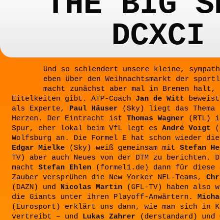
THE BIG S
DCXCI
Und so schlendert unsere kleine, sympath
eben über den Weihnachtsmarkt der sportl
macht zunächst aber mal in Bremen halt, 
Eitelkeiten gibt. ATP-Coach
Jan de Witt
beweist
als Experte,
Paul Häuser
(Sky) liegt das Thema 
Herzen. Der Eintracht ist
Thomas Wagner
(RTL) i
Spur, eher lokal beim VfL legt es
André Voigt
(
Wolfsburg an. Die Formel E hat schon wieder die
Edgar Mielke
(Sky) weiß gemeinsam mit
Stefan He
TV) aber auch Neues von der DTM zu berichten. D
macht
Stefan Ehlen
(formel1.de) dann für diese 
Zauber versprühen die New Yorker NFL-Teams,
Chr
(DAZN) und
Nicolas Martin
(GFL-TV) haben also w
die Giants unter ihren Playoff-Anwärtern.
Micha
(Eurosport) erklärt uns dann, wie man sich in K
vertreibt – und
Lukas Zahrer
(derstandard) und