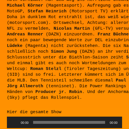
Michael Körner
(Magentasport). Aufregung gab es
MotoGP,
Stefan Heinrich
(Motorsport TV) erklärt
Doha in dunklem Rot erstrahlt ist, das weiß wi
(motorsport.com). Ortswechsel, Achtung: alleror
NFL zu vermelden,
Nicolas Martin
(GFL-TV) versu
Andreas Renner
(DAZN) einzuordnen.
Franz Büchne
noch ein paar bewegende Worte zur DEL einzubri
Lüdeke
(Magenta) nicht zurückstehen. Die six Na
schließlich noch
Simon Jung
(DAZN) an ihr verdi
Schlussstrich unter die Biathlon-Saison zeiht
S
und einmal gibt es auch noch Wortmeldungen zum 
Weltcup:
Roman Stelzl
(Tiroler Tageszeitung) u
(SID) sind so frei. Letzterer kümmert sich im Ü
die MLB. Den Tennisteil schmeißen diesmal
Paul 
Jörg Allmeroth
(tennisnet). Die Power Rankings 
Händen von
Producer jr. Robin
. Und der Anchorm
(Sky) pflegt das Rollenspiel.
Hier die gesamte Show
Audio
00:00
00:00