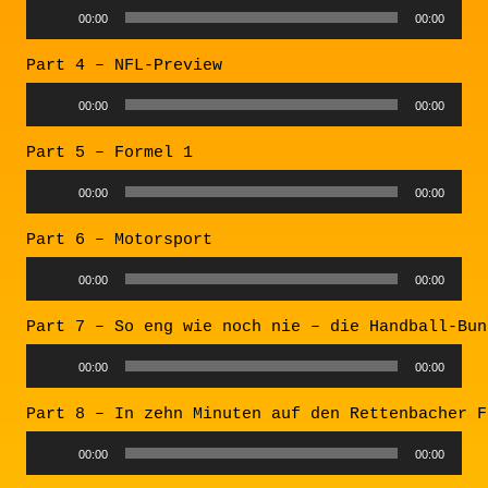
00:00
00:00
Part 4 – NFL-Preview
00:00
00:00
Part 5 – Formel 1
00:00
00:00
Part 6 – Motorsport
00:00
00:00
Part 7 – So eng wie noch nie – die Handball-Bun
00:00
00:00
Part 8 – In zehn Minuten auf den Rettenbacher F
Audio
00:00
00:00
Player