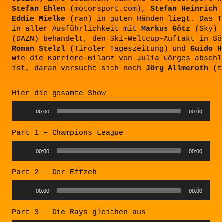
Stefan Ehlen
(motorsport.com),
Stefan Heinrich
(
Eddie Mielke
(ran) in guten Händen liegt. Das T
in aller Ausführlichkeit mit
Markus Götz
(Sky)
(DAZN) behandelt, den Ski-Weltcup-Auftakt in Sö
Roman Stelzl
(Tiroler Tageszeitung) und
Guido H
Wie die Karriere-Bilanz von Julia Görges abschl
ist, daran versucht sich noch
Jörg Allmeroth
(t
Hier die gesamte Show
00:00
00:00
Part 1 – Champions League
00:00
00:00
Part 2 – Der Effzeh
00:00
00:00
Part 3 – Die Rays gleichen aus