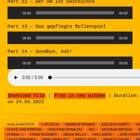
Part 12 – Der DH ist Geschichte
Audio
00:00
00:00
Player
Part 13 – Das gepflegte Rollenspiel
Audio
00:00
00:00
Player
Part 14 – Goodbye, Ash!
Audio
00:00
00:00
Player
Download file
|
Play in new window
|
Duration:
on 24.03.2022
SCHLAGWÖRTER:
1.FC KÖLN
ANDREAS RENNER
ASHLIEGH BARTY
A
CLEVELAND BRWONS
CRISTIANO RONALDO
DEL
DESHAUN WATSON
FORMEL 1
FRANZ BÜCHNER
INDIAN WELLS
JAN LÜDEKE
JENS HUIBE
LUCAS BRAATHEN
MARC MARQUEZ
MARCO ROSE
MARKUS GAUPP
MI