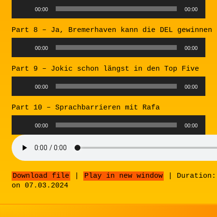
Audio
00:00
00:00
Player
Part 8 – Ja, Bremerhaven kann die DEL gewinnen
Audio
00:00
00:00
Player
Part 9 – Jokic schon längst in den Top Five
Audio
00:00
00:00
Player
Part 10 – Sprachbarrieren mit Rafa
Audio
00:00
00:00
Player
Download file
|
Play in new window
|
Duration:
on 07.03.2024