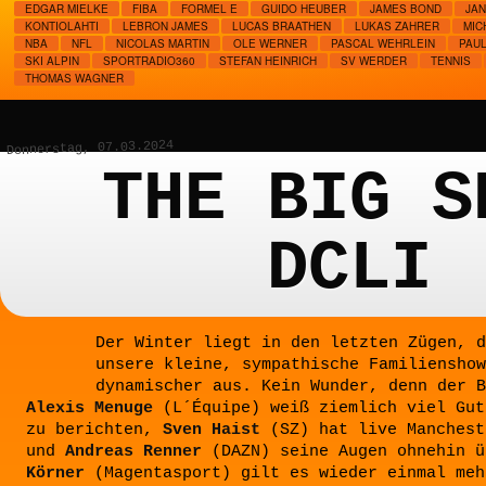
EDGAR MIELKE
FIBA
FORMEL E
GUIDO HEUBER
JAMES BOND
JAN
KONTIOLAHTI
LEBRON JAMES
LUCAS BRAATHEN
LUKAS ZAHRER
MIC
NBA
NFL
NICOLAS MARTIN
OLE WERNER
PASCAL WEHRLEIN
PAU
SKI ALPIN
SPORTRADIO360
STEFAN HEINRICH
SV WERDER
TENNIS
THOMAS WAGNER
Donnerstag, 07.03.2024
THE BIG S
DCLI
Der Winter liegt in den letzten Zügen, d
unsere kleine, sympathische Familienshow
dynamischer aus. Kein Wunder, denn der B
Alexis Menuge
(L´Équipe) weiß ziemlich viel Gut
zu berichten,
Sven Haist
(SZ) hat live Manchest
und
Andreas Renner
(DAZN) seine Augen ohnehin 
Körner
(Magentasport) gilt es wieder einmal meh