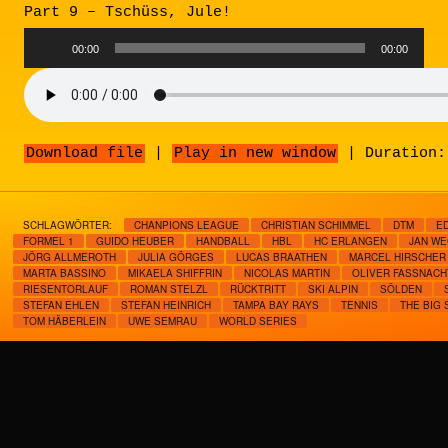
Part 9 – Tschüss, Jule!
Audio
00:00
00:00
Player
Download file
|
Play in new window
|
Duration:
SCHLAGWÖRTER:
CHANPIONS LEAGUE
CHRISTIAN SCHIMMEL
DTM
ED
FORMEL 1
GUIDO HEUBER
HANDBALL
HBL
HC ERLANGEN
JAN W
JÖRG ALLMEROTH
JULIA GÖRGES
LUCAS BRAATHEN
MARCEL HIRSCHER
MARTA BASSINO
MIKAELA SHIFFRIN
NICOLAS MARTIN
OLIVER FASSNACHT
RIESENTORLAUF
ROMAN STELZL
RÜCKTRITT
SKI ALPIN
SÖLDEN
STEFAN EHLEN
STEFAN HEINRICH
TAMPA BAY RAYS
TENNIS
THE BIG
TOM HÄBERLEIN
UWE SEMRAU
WORLD SERIES