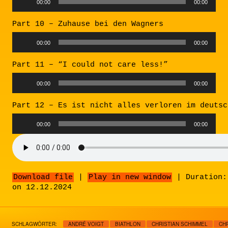
Audio
00:00
00:00
Player
Part 10 – Zuhause bei den Wagners
Audio
00:00
00:00
Player
Part 11 – “I could not care less!”
Audio
00:00
00:00
Player
Part 12 – Es ist nicht alles verloren im deutsc
Audio
00:00
00:00
Player
Download file
|
Play in new window
|
Duration:
on 12.12.2024
SCHLAGWÖRTER:
ANDRÉ VOIGT
BIATHLON
CHRISTIAN SCHIMMEL
CH