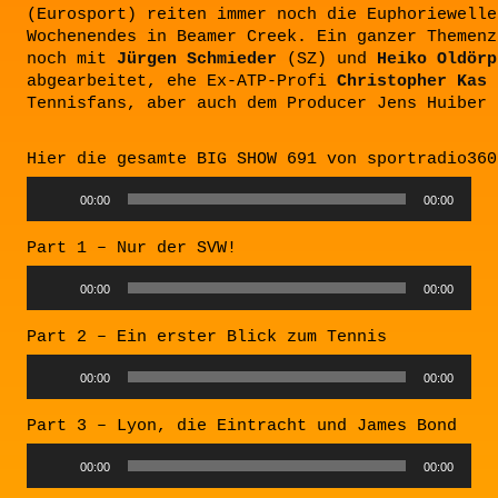
(Eurosport) reiten immer noch die Euphoriewelle
Wochenendes in Beamer Creek. Ein ganzer Themenz
noch mit
Jürgen Schmieder
(SZ) und
Heiko Oldörp
abgearbeitet, ehe Ex-ATP-Profi
Christopher Kas
d
Tennisfans, aber auch dem Producer Jens Huiber 
Hier die gesamte BIG SHOW 691 von sportradio360
Audio
00:00
00:00
Player
Part 1 – Nur der SVW!
Audio
00:00
00:00
Player
Part 2 – Ein erster Blick zum Tennis
Audio
00:00
00:00
Player
Part 3 – Lyon, die Eintracht und James Bond
Audio
00:00
00:00
Player