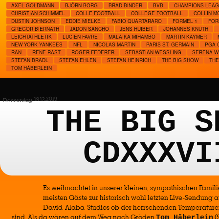
AXEL GOLDMANN
BJÖRN BORG
BRAD BINDER
BVB
CHAMPIONS LEA
CHRISTIAN SCHIMMEL
COLLE FOOTBALL
COLLEGE FOOTBALL
COLLIN M
DUSTIN JOHNSON
EDDIE MIELKE
FABIO QUARTARARO
FORMEL 1
FOR
GREGOR BIERNATH
JADON SANCHO
JENS HUIBER
JOHANNES KNUTH
LEICHTATHLETIK
LUCIEN FAVRE
MALAIKA MIHAMBO
MARTIN KAYMER
NEW YORK YANKEES
NFL
NICOLAS MARTIN
PARIS ST. GERMAIN
PGA 
RAN
RENE RAST
ROGER FEDERER
SEBASTIAN WESSLING
SERENA W
STEFAN BRADL
STEFAN EHLEN
STEFAN HEINRICH
THE BIG SHOW
THE
TOM HÄBERLEIN
Donnerstag, 19.12.2019
THE BIG S
CDXXXVI
Es weihnachtet in unserer kleinen, sympathischen Fami
meisten Gäste zur historisch wohl letzten Live-Sendung 
David-Alaba-Studios ob der herrschenden Temperaturen 
sind. Als da wären auf dem Weg nach Gröden
(
Tom Häberlein