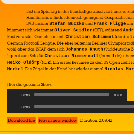
Erst ein Spieltag in der Bundesliga absolviert, unsere kl
Familienshow findet dennoch genügend Gesprächstheme
BVB-Insider
und
am 
Stefan Buczko
Frank Fligge
kümmert sich wie immer
(SKY), während
Oliver Seidler
Andr
Rest verarztet. Gemeinsam mit
(derdraft.
Christian Schimmel
German Football League. Die eher selten im Berliner Olympiastadi
wohl aber das ISTAF, dem sich
(Süddeutsche Ze
Johannes Knuth
1 gerät zum Solo für
(formel1.de), ebens
Christian Nimmervoll
(NDR). Ein erstes Resümee zu den US Open zieht 
Heiko Oldörp
. Die Zügel in der Hand hat wieder einmal
Merkel
Nicolas Mar
Hier die gesamte Show:
00:00
00:00
Audio
00:00
Player
Download file
|
Play in new window
|
Duration: 2:09:42