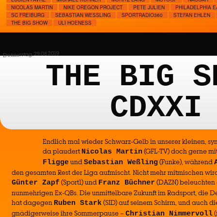
NICOLAS MARTIN
NIKE OREGON PROJECT
PETE JULIEN
PHILADELPHIA 
SC FREIBURG
SEBASTIAN WESSLING
SPORTRADIO360
STEFAN EHLEN
THE BIG SHOW
ULI HOENESS
Donnerstag, 29.08.2019
THE BIG S
CDXXI
Endlich mal wieder Schwarz-Gelb in unserer kleinen, s
da plaudert
(GFL-TV) doch gerne mi
Nicolas Martin
und
(Funke), während
Fligge
Sebastian Weßling
den gesamten Rest der Liga aufmischt. Nicht mehr mitmischen wird
(Sport1) und
(DAZN) beleuchten d
Günter Zapf
Franz Büchner
nunmehrigen Ex-QBs. Die unmittelbare Zukunft im Radsport, die D
hat dagegen
(SID) auf seinem Schirm, und auch di
Ruben Stark
gnädigerweise ihre Sommerpause –
(
Christian Nimmervoll