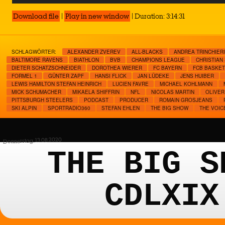
Player
Download file
|
Play in new window
|
Duration: 3:14:31
SCHLAGWÖRTER:
ALEXANDER ZVEREV
ALL-BLACKS
ANDREA TRINCHIERI
BALTIMORE RAVENS
BIATHLON
BVB
CHAMPIONS LEAGUE
CHRISTIAN
DIETER SCHATZSCHNEIDER
DOROTHEA WIERER
FC BAYERN
FCB BASKE
FORMEL 1
GÜNTER ZAPF
HANSI FLICK
JAN LÜDEKE
JENS HUIBER
LEWIS HAMILTON STEFAN HEINRICH
LUCIEN FAVRE
MICHAEL KOHLMANN
MICK SCHUMACHER
MIKAELA SHIFFRIN
NFL
NICOLAS MARTIN
OLIVER
PITTSBURGH STEELERS
PODCAST
PRODUCER
ROMAIN GROSJEANS
SKI ALPIN
SPORTRADIO360
STEFAN EHLEN
THE BIG SHOW
THE VOIC
Donnerstag, 13.08.2020
THE BIG S
CDLXIX