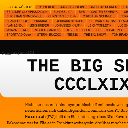
SCHLAGWÖRTER:
12HOERER
AARON ROGERS
ANDREAS RENNER
BA
BERLINER OLYMPIASTADION
BUNDSSLIGA
BVB
CASTER SEMENYA
CH
CHRISTIAN NIMMERVOLL
CHRISTIAN SCHENK
CHRISTIAN SCHIMMEL
FERR
FRANK FLIGGE
FUSSBALL
GERHARD BERGER
GERMAN FOOTBALL LEAG
IVAN LENDL
JENS HUIBER
JOHANNES KNUTH
LEICHTATHLETIK
LUCIEN
MONZA
NFL
NICOLAS MARTIN
OLIVER SEIDLER
ROBERT HARTING
SPORTRADIO360
STEFAN BUCZKO
TENNIS
THE BIG SHOW
TOM BRAD
Donnerstag, 16.08.2018
THE BIG S
CCCLXI
Nicht nur unsere kleine, sympathische Familienshow zeig
neuerlichen, sich ankündigenden Dominanz des FC Ba
(FAZ) teilt die Einschätzung, dass Niko Kovac
Heinrich
Rekordmeister ist. Wie es in Frankfurt weitergeht, darüber macht s