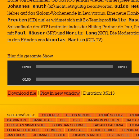
Halle voll bekommen. Ob das IOC jemals wieder Winterspiele hi
(SZ) nicht letztgültig beantworten,
Johannes Knuth
Guido He
lieber auf das Slalom-Wochenende in Levi voraus. Eine neue Flan
(SID) auf, er widmet sich mit Ex-Tennisprofi
Preuten
Malte Mas
Saisonfinale der ATP bestreitet indes der Hitting Partner de Jour,
mit
(SKY) und
(SKY). Die Moderatio
Paul Häuser
Moritz Lang
in den Händen von
(GFL-TV).
Nicolas Martin
Hier die gesamte Show
00:00
00:00
Audio
00:00
Player
Download file
|
Play in new window
|
Duration: 3:51:13
SCHLAGWÖRTER:
12HOERER
ALEXIS MENUGE
ANDRÉ SCHULZ
ANDR
BADMINTON
BASKETBALL
BBL
BVB
CAI-SIMON PREUTEN
CALGAR
CHRISTIAN NIMMERVOLL
CHRISTIAN SCHIMMEL
FABIANO CARUANA
FC B
FELIX NEUREUTHER
FORMEL 1
FUSSBALL
GUIDO HEUBER
HENRIK K
JAN LÜDEKE
JOHANNES FISCHER
JOHANNES KNUTH
LEVEON BELL
L