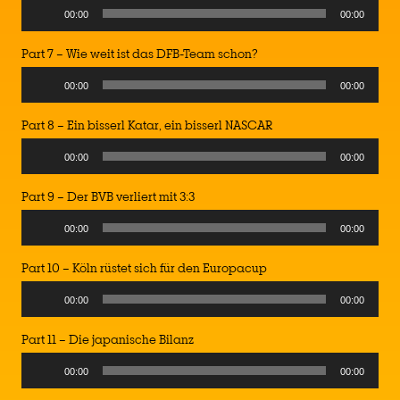
Audio
00:00
00:00
Player
Part 7 – Wie weit ist das DFB-Team schon?
Audio
00:00
00:00
Player
Part 8 – Ein bisserl Katar, ein bisserl NASCAR
Audio
00:00
00:00
Player
Part 9 – Der BVB verliert mit 3:3
Audio
00:00
00:00
Player
Part 10 – Köln rüstet sich für den Europacup
Audio
00:00
00:00
Player
Part 11 – Die japanische Bilanz
Audio
00:00
00:00
Player