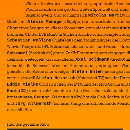
Wie so oft schwankt unsere kleine, sympathische Famili
Woche zwischen der großen, weiten Sportwelt und, naja,
Braunschweig. Und so nimmt sich
(G
Nicolas Martin
Manier mit
(L´Équipe) der französischen Träum
Alexis Menuge
Champions League an, dieses Momentum kann nicht einmal
And
bremsen. Ob der BVB ManU in Sachen Sancho schon komplett ausg
(Funke) aus dem Trainingslager der Dortm
Sebastian Weßling
Wieviel Tempo die NFL-Saison aufnehmen wird – und wann – darü
(derdraft.de) gerne. Zur Vollbremsung setzt dagegen d
Schimmel
dennoch weitergeht, das diskutieren
(drei90) u
Axel Goldmann
Immerhin die Bremsen haben bei Mercedes am vergangenen Woch
gehalten, die Reifen eher weniger.
(motorsport.co
Stefan Ehlen
voraus, derweil
(Motorsport TV) von der Forme
Stefan Heinrich
(ran) zwischen der DTM und der MotoGP hin und 
Eddie Mielke
(SZ) konnte sich immerhin auf die Deutschen Leichtathletik
Knuth
konzentrieren,
(Sky) hat die Golf-Nächte in Sa
Gregor Biernath
und
(tennisnet) mag eine schleichende Pensio
Jörg Allmeroth
ausschließen.
Hier die gesamte Show