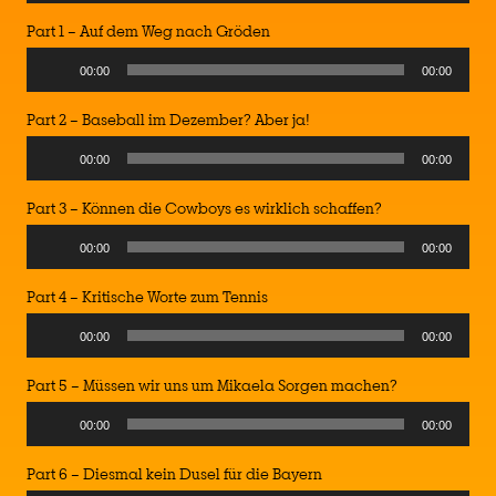
Player
Part 1 – Auf dem Weg nach Gröden
Audio
00:00
00:00
Player
Part 2 – Baseball im Dezember? Aber ja!
Audio
00:00
00:00
Player
Part 3 – Können die Cowboys es wirklich schaffen?
Audio
00:00
00:00
Player
Part 4 – Kritische Worte zum Tennis
Audio
00:00
00:00
Player
Part 5 – Müssen wir uns um Mikaela Sorgen machen?
Audio
00:00
00:00
Player
Part 6 – Diesmal kein Dusel für die Bayern