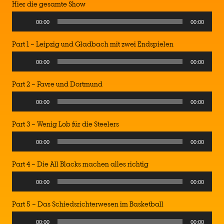
Hier die gesamte Show
Audio
00:00
00:00
Player
Part 1 – Leipzig und Gladbach mit zwei Endspielen
Audio
00:00
00:00
Player
Part 2 – Favre und Dortmund
Audio
00:00
00:00
Player
Part 3 – Wenig Lob für die Steelers
Audio
00:00
00:00
Player
Part 4 – Die All Blacks machen alles richtig
Audio
00:00
00:00
Player
Part 5 – Das Schiedsrichterwesen im Basketball
Audio
00:00
00:00