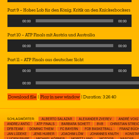
Player
Part 9 – Hohes Lob für den König, Kritik an den Knickerbockers
Audio
00:00
00:00
Player
Part 10 – ATP Finals mit Austria und Australia
Audio
00:00
00:00
Player
Part 11 – ATP Finals aus deutscher Sicht
Audio
00:00
00:00
Player
Audio
00:00
Player
Download file
|
Play in new window
|
Duration: 3:26:40
SCHLAGWÖRTER:
ALBERTO SALAZAR
ALEXANDER ZVEREV
ANDRÉ VOIG
ANDREJ ANTIC
ATP FINALS
BARBARA SCHETT
BVB
CHRISTIAN STREI
DFB-TEAM
DOMINIC THIEM
FC BAYERN
FCB BASKETBALL
FRANZ BÜC
JAN LÜDEKE
JENS HUIBER
JOACHIM LÖW
JOHANNES KNUTH
KONSTA
LUCIEN FAVRE
MICHAEL KÖRNER
MORITZ LANG
MOTOGP
NASCAR