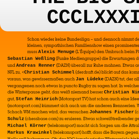
CCCLXXX
Schon wieder keine Bundesliga – und dennoch nimmt der
kleinen, sympathischen Familienshow einen prominenten 
muss
(L´Équipe) den Umbruch beim F
Alexis Menuge
(Funke Mediengruppe) die Erwartungen d
Sebastian Weßling
und
(DAZN) überall zur Ruhe mahnen. Etwas au
Andreas Renner
NFL zu, <
(derdraft.de) blickt auf das 
Christian Schimmel
voraus, was gewissermaßen auch
(DAZN) tut, der a
Jan Lüdeke
vergangenen noch etwas in puncto Rugby zu sagen hat. In welchem
die Winterpause geht, das weiß niemand besser
Christian Ni
gut,
(Motorsport TV) hat schon auch eine Ide
Stefan Heinrich
(motorsport.com) kümmert sich auch um die anderen Rennserien. 
Schach WM machen wird, das versuchen
(c
Johannes Fischer
(chessbase.com) zu eruieren. Etwas schweißtreibender geh
Schulz
(telekomsport) macht sich Sorgen um die Attrak
Michael Körner
(telekomsport) hofft, dass die Bayern gege
Markus Krawinkel