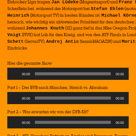
Eishockey Liga tragen
(Magentasport) und
Jan Lüdeke
Franz 
Scherflein bei, während der Motorsport bei
(moto
Stefan Ehlen
(Motorsport TV) in besten Händen ist.
Heinrich
Michael Körn
hernach, wie wichtig ein abtretender Präsident für den deutschen 
während
(SZ) ganz tief in das Nike Oregon Pro
Johannes Knuth
(FIVE) hat Lob für den König, und von den ATP Finals in Lon
Voigt
(ServusTV),
(tennisMAGAZIN) und
Schett
Andrej Antic
Morit
Eindrücke.
Hier die gesamte Show
00:00
00:00
Part 1 – Der BVB nach München, Streich vs. Abraham
00:00
00:00
Part 2 – Was erwarten wir von der DFB-Elf?
00:00
00:00