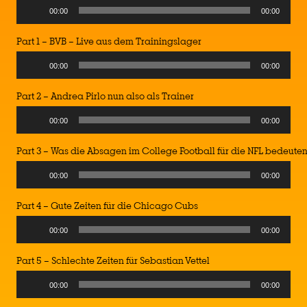
Audio
00:00
00:00
Player
Part 1 – BVB – Live aus dem Trainingslager
Audio
00:00
00:00
Player
Part 2 – Andrea Pirlo nun also als Trainer
Audio
00:00
00:00
Player
Part 3 – Was die Absagen im College Football für die NFL bedeute
Audio
00:00
00:00
Player
Part 4 – Gute Zeiten für die Chicago Cubs
Audio
00:00
00:00
Player
Part 5 – Schlechte Zeiten für Sebastian Vettel
Audio
00:00
00:00
Player