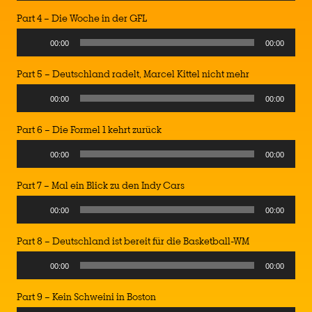
Part 4 – Die Woche in der GFL
00:00
00:00
Part 5 – Deutschland radelt, Marcel Kittel nicht mehr
00:00
00:00
Part 6 – Die Formel 1 kehrt zurück
00:00
00:00
Part 7 – Mal ein Blick zu den Indy Cars
00:00
00:00
Part 8 – Deutschland ist bereit für die Basketball-WM
00:00
00:00
Part 9 – Kein Schweini in Boston