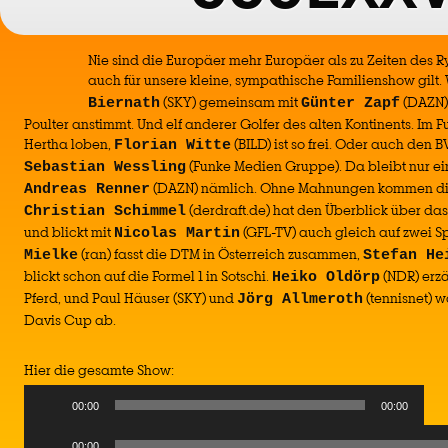
Nie sind die Europäer mehr Europäer als zu Zeiten des R
auch für unsere kleine, sympathische Familienshow gilt
(SKY) gemeinsam mit
(DAZN) 
Biernath
Günter Zapf
Poulter anstimmt. Und elf anderer Golfer des alten Kontinents. Im 
Hertha loben,
(BILD) ist so frei. Oder auch den
Florian Witte
(Funke Medien Gruppe). Da bleibt nur ei
Sebastian Wessling
(DAZN) nämlich. Ohne Mahnungen kommen die 
Andreas Renner
(derdraft.de) hat den Überblick über da
Christian Schimmel
und blickt mit
(GFL-TV) auch gleich auf zwei Sp
Nicolas Martin
(ran) fasst die DTM in Österreich zusammen,
Mielke
Stefan He
blickt schon auf die Formel 1 in Sotschi.
(NDR) erz
Heiko Oldörp
Pferd, und Paul Häuser (SKY) und
(tennisnet) 
Jörg Allmeroth
Davis Cup ab.
Hier die gesamte Show:
00:00
00:00
Audio
00:00