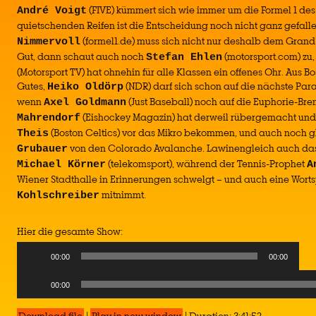
(FIVE) kümmert sich wie immer um die Formel 1 des 
André Voigt
quietschenden Reifen ist die Entscheidung noch nicht ganz gefall
(formel1.de) muss sich nicht nur deshalb dem Grand
Nimmervoll
Gut, dann schaut auch noch
(motorsport.com) zu
Stefan Ehlen
(Motorsport TV) hat ohnehin für alle Klassen ein offenes Ohr. Aus B
Gutes,
(NDR) darf sich schon auf die nächste Par
Heiko Oldörp
wenn
(Just Baseball) noch auf die Euphorie-Brem
Axel Goldmann
(Eishockey Magazin) hat derweil rübergemacht un
Mahrendorf
(Boston Celtics) vor das Mikro bekommen, und auch noch 
Theis
von den Colorado Avalanche. Lawinengleich auch das
Grubauer
(telekomsport), während der Tennis-Prophet
Michael Körner
A
Wiener Stadthalle in Erinnerungen schwelgt – und auch eine Wor
mitnimmt.
Kohlschreiber
Hier die gesamte Show:
00:00
00:00
Audio
00:00
Player