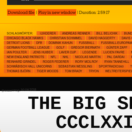
Player
Download file
|
Play in new window
|
Duration: 2:59:17
SCHLAGWÖRTER:
12HOERER
ANDREAS RENNER
BILL BELICHIK
BUND
CHICAGO BLACK HAWKS
CHRISTIAN SCHIMMEL
DAVID HAGGERTY
DAVIS
DETROIT LIONS
DFB
DOMINIK KAHUN
FUSSBALL
FUSSBALL-EUROPAM
GERMAN FOOTBALL LEAGUE
GOLF
GREGOR BIERNATH
GÜNTER ZAPF
IAN POULTER
JENS HUIBER
LAVER CUP
LEGENDE
LUCIEN FAVRE
NEW ENGLAND PATRIOTS
NFL
NHL
NICOLAS MARTIN
PAL DARDAI
REINHARD GRINDEL
ROGER FEDERER
RORY MCILROY
RYAN TANNEHILL
SCHWÄBISCH HALL UNICORNS
SEBASTIAN WESSLING
SPORTRADIO360
THOMAS BJÖRN
TIGER WOODS
TOM BRADY
TRYON
WELTREITERSPIE
Donnerstag, 30.08.2018
THE BIG S
CCCLXX