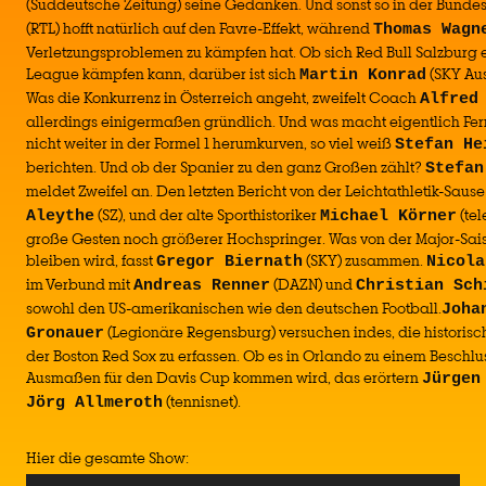
(Süddeutsche Zeitung) seine Gedanken. Und sonst so in der Bunde
(RTL) hofft natürlich auf den Favre-Effekt, während
Thomas Wagn
Verletzungsproblemen zu kämpfen hat. Ob sich Red Bull Salzburg 
League kämpfen kann, darüber ist sich
(SKY Aus
Martin Konrad
Was die Konkurrenz in Österreich angeht, zweifelt Coach
Alfred
allerdings einigermaßen gründlich. Und was macht eigentlich Fer
nicht weiter in der Formel 1 herumkurven, so viel weiß
Stefan He
berichten. Und ob der Spanier zu den ganz Großen zählt?
Stefan
meldet Zweifel an. Den letzten Bericht von der Leichtathletik-Sause i
(SZ), und der alte Sporthistoriker
(tel
Aleythe
Michael Körner
große Gesten noch größerer Hochspringer. Was von der Major-Sais
bleiben wird, fasst
(SKY) zusammen.
Gregor Biernath
Nicola
im Verbund mit
(DAZN) und
Andreas Renner
Christian Sch
sowohl den US-amerikanischen wie den deutschen Football.
Joha
(Legionäre Regensburg) versuchen indes, die historis
Gronauer
der Boston Red Sox zu erfassen. Ob es in Orlando zu einem Beschlu
Ausmaßen für den Davis Cup kommen wird, das erörtern
Jürgen
(tennisnet).
Jörg Allmeroth
Hier die gesamte Show: