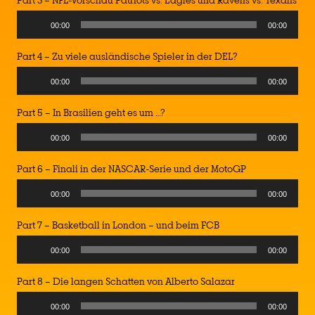
Part 3 – NFL-Vorschau Patriots vs. Eagles und Ravens vs. Texans
00:00
00:00
Part 4 – Zu viele ausländische Spieler in der DEL?
00:00
00:00
Part 5 – In Brasilien geht es um …?
00:00
00:00
Part 6 – Finali in der NASCAR-Serie und der MotoGP
00:00
00:00
Part 7 – Basketball in London – und beim FCB
00:00
00:00
Part 8 – Die langen Schatten von Alberto Salazar
Audio
00:00
00:00