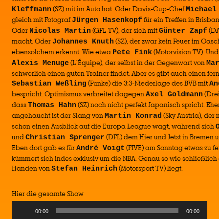
(SZ) mit im Auto hat. Oder Davis-Cup-Chef
Kleffmann
Michael
gleich mit Fotograf
für ein Treffen in Brisb
Jürgen Hasenkopf
Oder
(GFL-TV), der sich mit
(DA
Nicolas Martin
Günter Zapf
macht. Oder
(SZ), der zwar kein Feuer im Oasch
Johannes Knuth
ebensolchem erkennt. Wie etwa
(Motorvision TV). Un
Pete Fink
(L´Équipe), der selbst in der Gegenwart von
Alexis Menuge
Ma
schwerlich einen guten Trainer findet. Aber es gibt auch einen fer
(Funke) die 3:3-Niederlage des BVB mit
Sebastian Weßling
An
bespricht. Optimismus verbreitet dagegen
(Drei
Axel Goldmann
dass
(SZ) noch nicht perfekt Japanisch spricht. Ehe
Thomas Hahn
angehaucht ist der Slang von
(Sky Austria), der 
Martin Konrad
schon einen Ausblick auf die Europa League wagt, während sich
und
(DFL) dem Hier und Jetzt in Bremen
Christian Sprenger
Eben dort gab es für
(FIVE) am Sonntag etwas zu fe
André Voigt
kümmert sich indes exklusiv um die NBA. Genau so wie schließlich 
Händen von
(Motorsport TV) liegt.
Stefan Heinrich
Hier die gesamte Show
Audio
00:00
00:00