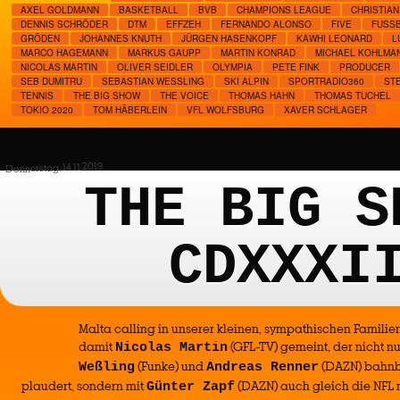
AXEL GOLDMANN
BASKETBALL
BVB
CHAMPIONS LEAGUE
CHRISTIA
DENNIS SCHRÖDER
DTM
EFFZEH
FERNANDO ALONSO
FIVE
FUSSB
GRÖDEN
JOHANNES KNUTH
JÜRGEN HASENKOPF
KAWHI LEONARD
L
MARCO HAGEMANN
MARKUS GAUPP
MARTIN KONRAD
MICHAEL KOHLMA
NICOLAS MARTIN
OLIVER SEIDLER
OLYMPIA
PETE FINK
PRODUCER
SEB DUMITRU
SEBASTIAN WESSLING
SKI ALPIN
SPORTRADIO360
STE
TENNIS
THE BIG SHOW
THE VOICE
THOMAS HAHN
THOMAS TUCHEL
TOKIO 2020
TOM HÄBERLEIN
VFL WOLFSBURG
XAVER SCHLAGER
Donnerstag, 14.11.2019
THE BIG S
CDXXXI
Malta calling in unserer kleinen, sympathischen Familien
damit
(GFL-TV) gemeint, der nicht nu
Nicolas Martin
(Funke) und
(DAZN) bahnb
Weßling
Andreas Renner
plaudert, sondern mit
(DAZN) auch gleich die NFL 
Günter Zapf