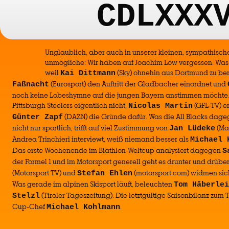
CDLXXX
Unglaublich, aber auch in unserer kleinen, sympathisch
unmögliche: Wir haben auf Joachim Löw vergessen. Was 
weil
(Sky) ohnehin aus Dortmund zu be
Kai Dittmann
(Eurosport) den Auftritt der Gladbacher einordnet und
Faßnacht
noch keine Lobeshymne auf die jungen Bayern anstimmen möchte. 
Pittsburgh Steelers eigentlich nicht,
(GFL-TV) e
Nicolas Martin
(DAZN) die Gründe dafür. Was die All Blacks dage
Günter Zapf
nicht nur sportlich, trifft auf viel Zustimmung von
(Ma
Jan Lüdeke
Andrea Trinchieri interviewt, weiß niemand besser als
Michael 
Das erste Wochenende im Biathlon-Weltcup analysiert dagegen
S
der Formel 1 und im Motorsport generell geht es drunter und drübe
(Motorsport TV) und
(motorsport.com) widmen si
Stefan Ehlen
Was gerade im alpinen Skisport läuft, beleuchten
Tom Häberlei
(Tiroler Tageszeitung). Die letztgültige Saisonbilanz zum
Stelzl
Cup-Chef
.
Michael Kohlmann