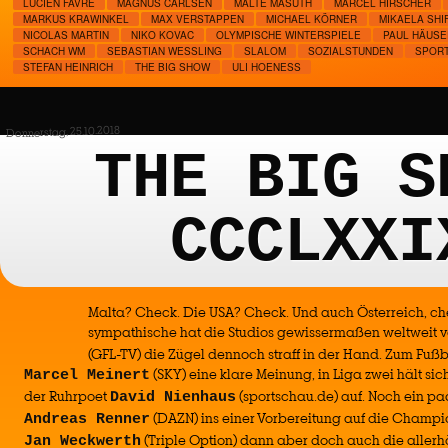
LUCIEN FAVRE
MAGNUS CARLSEN
MALTE MASUTH
MARCEL HIRSCHER
MARKUS KRAWINKEL
MAX VERSTAPPEN
MICHAEL KÖRNER
MIKAELA SHI
NICOLAS MARTIN
NIKO KOVAC
OLYMPISCHE WINTERSPIELE
PAUL HÄUSE
SCHACH WM
SEBASTIAN WESSLING
SLALOM
SOZIALSTUNDEN
SPORT
STEFAN HEINRICH
THE BIG SHOW
ULI HOENESS
Donnerstag, 25.10.2018
THE BIG S
CCCLXXI
Malta? Check. Die USA? Check. Und auch Österreich, che
sympathische hat die Studios gewissermaßen weltweit ve
(GFL-TV) die Zügel dennoch straff in der Hand. Zum Fuß
(SKY) eine klare Meinung, in Liga zwei hält si
Marcel Meinert
der Ruhrpoet
(sportschau.de) auf. Noch ein paa
David Nienhaus
(DAZN) ins einer Vorbereitung auf die Champio
Andreas Renner
(Triple Option) dann aber doch auch die allerh
Jan Weckwerth