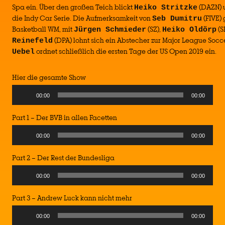
Spa ein. Über den großen Teich blickt
(DAZN) 
Heiko Stritzke
die Indy Car Serie. Die Aufmerksamkeit von
(FIVE) 
Seb Dumitru
Basketball WM, mit
(SZ),
(S
Jürgen Schmieder
Heiko Oldörp
(DPA) lohnt sich ein Abstecher zur Major League Soc
Reinefeld
ordnet schließlich die ersten Tage der US Open 2019 ein.
Uebel
Hier die gesamte Show
00:00
00:00
Part 1 – Der BVB in allen Facetten
00:00
00:00
Part 2 – Der Rest der Bundesliga
00:00
00:00
Part 3 – Andrew Luck kann nicht mehr
00:00
00:00