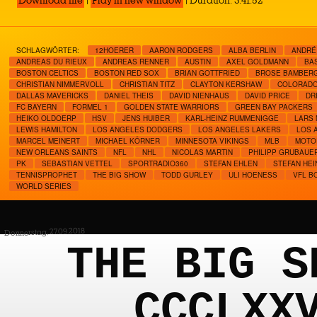
Download file
|
Play in new window
|
Duration: 3:41:52
SCHLAGWÖRTER:
12HOERER
AARON RODGERS
ALBA BERLIN
ANDRÉ
ANDREAS DU RIEUX
ANDREAS RENNER
AUSTIN
AXEL GOLDMANN
BA
BOSTON CELTICS
BOSTON RED SOX
BRIAN GOTTFRIED
BROSE BAMBER
CHRISTIAN NIMMERVOLL
CHRISTIAN TITZ
CLAYTON KERSHAW
COLORADO
DALLAS MAVERICKS
DANIEL THEIS
DAVID NIENHAUS
DAVID PRICE
DR
FC BAYERN
FORMEL 1
GOLDEN STATE WARRIORS
GREEN BAY PACKERS
HEIKO OLDOERP
HSV
JENS HUIBER
KARL-HEINZ RUMMENIGGE
LARS
LEWIS HAMILTON
LOS ANGELES DODGERS
LOS ANGELES LAKERS
LOS 
MARCEL MEINERT
MICHAEL KÖRNER
MINNESOTA VIKINGS
MLB
MOTO
NEW ORLEANS SAINTS
NFL
NHL
NICOLAS MARTIN
PHILIPP GRUBAUE
PK
SEBASTIAN VETTEL
SPORTRADIO360
STEFAN EHLEN
STEFAN HEI
TENNISPROPHET
THE BIG SHOW
TODD GURLEY
ULI HOENESS
VFL B
WORLD SERIES
Donnerstag, 27.09.2018
THE BIG S
CCCLXX