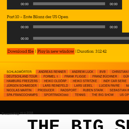
00:00
00:00
Part 10 – Erste Bilanz der US Open
00:00
00:00
Audio
00:00
Player
Download file
|
Play in new window
|
Duration: 3:12:42
SCHLAGWÖRTER:
ANDREAS RENNER
ANDREW LUCK
BVB
CHRISTIAN
DEUTSCHLAND TOUR
FORMEL 1
FRANK FLIGGE
FRANZ BÜCHNER
GÜN
HAMBURG FREEZERS
HEIKO OLDÖRP
HEIKO STRITZKE
INDY CAR SERIE
JÜRGEN SCHMIEDER
LARS REINEFELD
LARS UEBEL
LUCIEN FAVRE
M
NICOLAS MARTIN
PRODUCER
RADSPORT
RUBEN STARK
SEBASTIAN W
SPA-FRANCOCHAMPS
SPORTRADIO360
TENNIS
THE BIG SHOW
US O
Donnerstag, 15.11.2018
THE BIG S