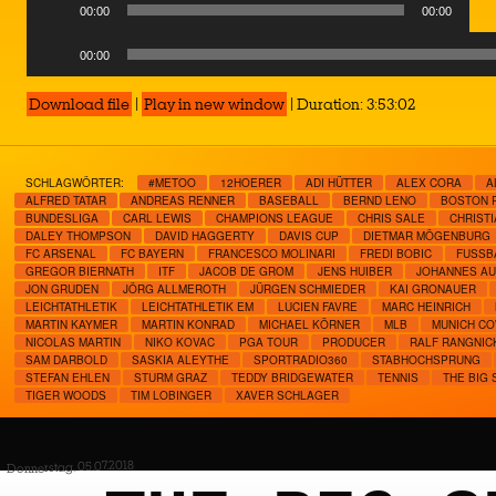
00:00
00:00
Audio
00:00
Player
Download file
|
Play in new window
|
Duration: 3:53:02
SCHLAGWÖRTER:
#METOO
12HOERER
ADI HÜTTER
ALEX CORA
A
ALFRED TATAR
ANDREAS RENNER
BASEBALL
BERND LENO
BOSTON 
BUNDESLIGA
CARL LEWIS
CHAMPIONS LEAGUE
CHRIS SALE
CHRIST
DALEY THOMPSON
DAVID HAGGERTY
DAVIS CUP
DIETMAR MÖGENBURG
FC ARSENAL
FC BAYERN
FRANCESCO MOLINARI
FREDI BOBIC
FUSSBA
GREGOR BIERNATH
ITF
JACOB DE GROM
JENS HUIBER
JOHANNES A
JON GRUDEN
JÖRG ALLMEROTH
JÜRGEN SCHMIEDER
KAI GRONAUER
LEICHTATHLETIK
LEICHTATHLETIK EM
LUCIEN FAVRE
MARC HEINRICH
MARTIN KAYMER
MARTIN KONRAD
MICHAEL KÖRNER
MLB
MUNICH C
NICOLAS MARTIN
NIKO KOVAC
PGA TOUR
PRODUCER
RALF RANGNIC
SAM DARBOLD
SASKIA ALEYTHE
SPORTRADIO360
STABHOCHSPRUNG
STEFAN EHLEN
STURM GRAZ
TEDDY BRIDGEWATER
TENNIS
THE BIG
TIGER WOODS
TIM LOBINGER
XAVER SCHLAGER
Donnerstag, 05.07.2018