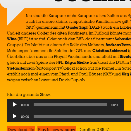
Nie sind die Europäer mehr Europäer als zu Zeiten des R
auch für unsere kleine, sympathische Familienshow gilt
(SKY) gemeinsam mit
Günter Zapf
(DAZN) auch ein Loblie
Und elf anderer Golfer des alten Kontinents. Im Fußball könnte ma
Witte
(BILD) ist so frei. Oder auch den BVB, das übernimmt
Sebastia
Gruppe). Da bleibt nur einem die Rolle des Mahners,
Andreas Renn
Mahnungen kommen die Spieler der GFL aus,
Christian Schimmel
(d
Überblick über das erste Playoff-Wochenende und blickt mit
Nicola
gleich auf zwei Spiele der NFL.
Edgar Mielke
(ran) fasst die DTM i
Stefan Heinrich
(Motorsport TV) blickt schon auf die Formel 1 in Sots
erzählt noch mal einen vom Pferd, und Paul Häuser (SKY) und
Jörg 
wägen zwischen Laver und Davis Cup ab.
Hier die gesamte Show:
Audio
00:00
00:00
Player
Audio
00:00
Player
Download file
|
Play in new window
|
Duration: 2:59:17