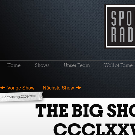
Home
Shows
Unser Team
Wall of Fame
Vorige Show
Nächste Show
Donnerstag, 27.09.2018
THE BIG S
CCCLXX