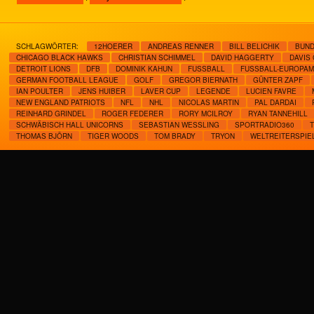
SCHLAGWÖRTER:
12HOERER
ANDREAS RENNER
BILL BELICHIK
BUND
CHICAGO BLACK HAWKS
CHRISTIAN SCHIMMEL
DAVID HAGGERTY
DAVIS
DETROIT LIONS
DFB
DOMINIK KAHUN
FUSSBALL
FUSSBALL-EUROPAM
GERMAN FOOTBALL LEAGUE
GOLF
GREGOR BIERNATH
GÜNTER ZAPF
IAN POULTER
JENS HUIBER
LAVER CUP
LEGENDE
LUCIEN FAVRE
NEW ENGLAND PATRIOTS
NFL
NHL
NICOLAS MARTIN
PAL DARDAI
REINHARD GRINDEL
ROGER FEDERER
RORY MCILROY
RYAN TANNEHILL
SCHWÄBISCH HALL UNICORNS
SEBASTIAN WESSLING
SPORTRADIO360
THOMAS BJÖRN
TIGER WOODS
TOM BRADY
TRYON
WELTREITERSPIE