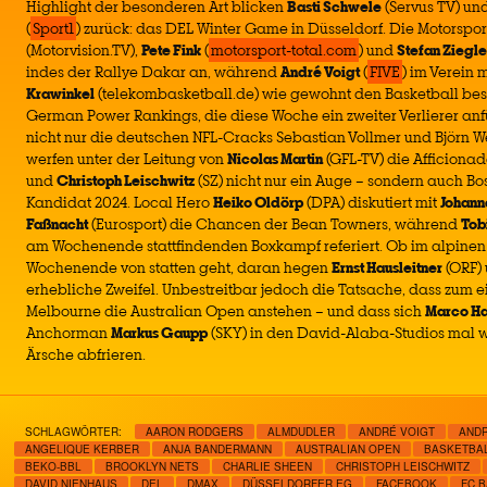
Highlight der besonderen Art blicken
Basti Schwele
(Servus TV) un
(
Sport1
) zurück: das DEL Winter Game in Düsseldorf. Die Motorsp
(Motorvision.TV),
Pete Fink
(
motorsport-total.com
) und
Stefan Ziegle
indes der Rallye Dakar an, während
André Voigt
(
FIVE
) im Verein 
Krawinkel
(telekombasketball.de) wie gewohnt den Basketball besp
German Power Rankings, die diese Woche ein zweiter Verlierer a
nicht nur die deutschen NFL-Cracks Sebastian Vollmer und Björn We
werfen unter der Leitung von
Nicolas Martin
(GFL-TV) die Afficiona
und
Christoph Leischwitz
(SZ) nicht nur ein Auge – sondern auch Bo
Kandidat 2024. Local Hero
Heiko Oldörp
(DPA) diskutiert mit
Johann
Faßnacht
(Eurosport) die Chancen der Bean Towners, während
Tob
am Wochenende stattfindenden Boxkampf referiert. Ob im alpinen
Wochenende von statten geht, daran hegen
Ernst Hausleitner
(ORF)
erhebliche Zweifel. Unbestreitbar jedoch die Tatsache, dass zum
Melbourne die Australian Open anstehen – und dass sich
Marco H
Anchorman
Markus Gaupp
(SKY) in den David-Alaba-Studios mal 
Ärsche abfrieren.
SCHLAGWÖRTER:
AARON RODGERS
ALMDUDLER
ANDRÉ VOIGT
AND
ANGELIQUE KERBER
ANJA BANDERMANN
AUSTRALIAN OPEN
BASKETBA
BEKO-BBL
BROOKLYN NETS
CHARLIE SHEEN
CHRISTOPH LEISCHWITZ
DAVID NIENHAUS
DEL
DMAX
DÜSSELDORFER EG
FACEBOOK
FC 