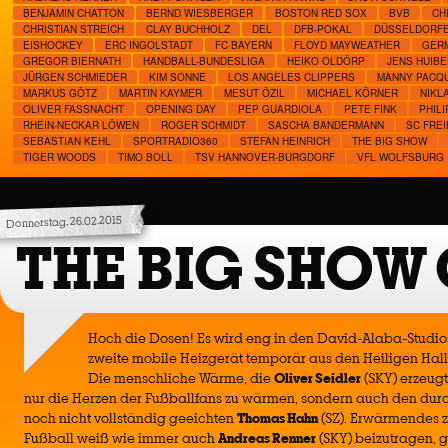
BENJAMIN CHATTON
BERND WIESBERGER
BOSTON RED SOX
BVB
CH
CHRISTIAN STREICH
CLAY BUCHHOLZ
DEL
DFB-POKAL
DÜSSELDORF
EISHOCKEY
ERC INGOLSTADT
FC BAYERN
FLOYD MAYWEATHER
GER
GREGOR BIERNATH
HANDBALL-BUNDESLIGA
HEIKO OLDÖRP
JENS HUIBE
JÜRGEN SCHMIEDER
KIM SONNE
LOS ANGELES CLIPPERS
MANNY PACQ
MARKUS GÖTZ
MARTIN KAYMER
MESUT ÖZIL
MICHAEL KÖRNER
NIKL
OLIVER FASSNACHT
OPENING DAY
PEP GUARDIOLA
PETE FINK
PHIL
RHEIN-NECKAR LÖWEN
ROGER SCHMIDT
SASCHA BANDERMANN
SC FRE
SEBASTIAN KEHL
SPORTRADIO360
STEFAN HEINRICH
THE BIG SHOW
TIGER WOODS
TIMO BOLL
TSV HANNOVER-BURGDORF
VFL WOLFSBURG
Donnerstag, 26.02.2015
THE BIG SHOW 
Hoch die Dosen! Es wird eng in den David-Alaba-Studios
zweite mobile Heizgerät temporär aus den Heiligen Hal
Die menschliche Wärme, die
Oliver Seidler
(SKY) erzeugt
nur die Herzen der Fußballfans zu wärmen, sondern auch den du
noch nicht vollständig geeichten
Thomas Hahn
(SZ). Erwärmendes z
Fußball weiß wie immer auch
Andreas Renner
(SKY) beizutragen, 