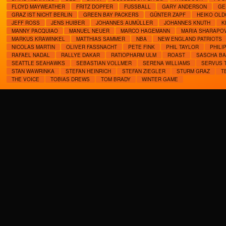
FLOYD MAYWEATHER
FRITZ DOPFER
FUSSBALL
GARY ANDERSON
GE
GRAZ IST NICHT BERLIN
GREEN BAY PACKERS
GÜNTER ZAPF
HEIKO OL
JEFF ROSS
JENS HUIBER
JOHANNES AUMÜLLER
JOHANNES KNUTH
K
MANNY PACQUIAO
MANUEL NEUER
MARCO HAGEMANN
MARIA SHARAPO
MARKUS KRAWINKEL
MATTHIAS SAMMER
NBA
NEW ENGLAND PATRIOTS
NICOLAS MARTIN
OLIVER FASSNACHT
PETE FINK
PHIL TAYLOR
PHILI
RAFAEL NADAL
RALLYE DAKAR
RATIOPHARM ULM
ROAST
SASCHA B
SEATTLE SEAHAWKS
SEBASTIAN VOLLMER
SERENA WILLIAMS
SERVUS 
STAN WAWRINKA
STEFAN HEINRICH
STEFAN ZIEGLER
STURM GRAZ
T
THE VOICE
TOBIAS DREWS
TOM BRADY
WINTER GAME