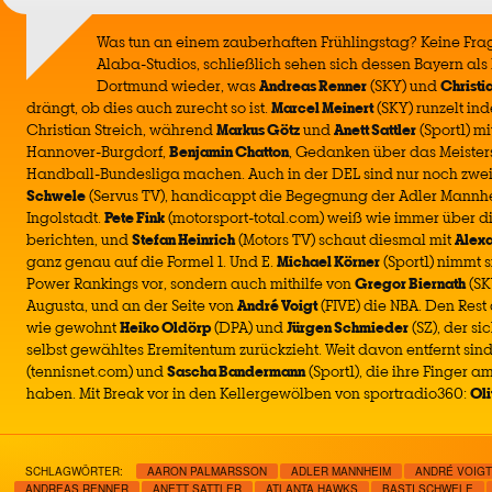
Was tun an einem zauberhaften Frühlingstag? Keine Frag
Alaba-Studios, schließlich sehen sich dessen Bayern als
Dortmund wieder, was
Andreas Renner
(SKY) und
Christi
drängt, ob dies auch zurecht so ist.
Marcel Meinert
(SKY) runzelt ind
Christian Streich, während
Markus Götz
und
Anett Sattler
(Sport1) m
Hannover-Burgdorf,
Benjamin Chatton
, Gedanken über das Meister
Handball-Bundesliga machen. Auch in der DEL sind nur noch zwe
Schwele
(Servus TV), handicappt die Begegnung der Adler Mann
Ingolstadt.
Pete Fink
(motorsport-total.com) weiß wie immer über di
berichten, und
Stefan Heinrich
(Motors TV) schaut diesmal mit
Alex
ganz genau auf die Formel 1. Und E.
Michael Körner
(Sport1) nimmt 
Power Rankings vor, sondern auch mithilfe von
Gregor Biernath
(SK
Augusta, und an der Seite von
André Voigt
(FIVE) die NBA. Den Rest
wie gewohnt
Heiko Oldörp
(DPA) und
Jürgen Schmieder
(SZ), der si
selbst gewähltes Eremitentum zurückzieht. Weit davon entfernt sin
(tennisnet.com) und
Sascha Bandermann
(Sport1), die ihre Finger a
haben. Mit Break vor in den Kellergewölben von sportradio360:
Oli
SCHLAGWÖRTER:
AARON PALMARSSON
ADLER MANNHEIM
ANDRÉ VOIGT
ANDREAS RENNER
ANETT SATTLER
ATLANTA HAWKS
BASTI SCHWELE