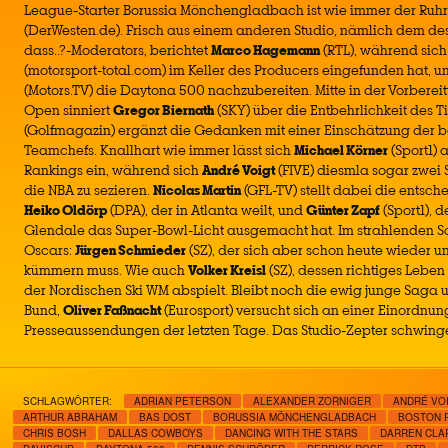
League-Starter Borussia Mönchengladbach ist wie immer der Ruh
(DerWesten.de). Frisch aus einem anderen Studio, nämlich dem de
dass..?-Moderators, berichtet
Marco Hagemann
(RTL), während sic
(motorsport-total.com) im Keller des Producers eingefunden hat, u
(Motors.TV) die Daytona 500 nachzubereiten. Mitte in der Vorbere
Open sinniert
Gregor Biernath
(SKY) über die Entbehrlichkeit des 
(Golfmagazin) ergänzt die Gedanken mit einer Einschätzung der 
Teamchefs. Knallhart wie immer lässt sich
Michael Körner
(Sport1)
Rankings ein, während sich
André Voigt
(FIVE) diesmla sogar zwei
die NBA zu sezieren.
Nicolas Martin
(GFL-TV) stellt dabei die entsc
Heiko Oldörp
(DPA), der in Atlanta weilt, und
Günter Zapf
(Sport1), 
Glendale das Super-Bowl-Licht ausgemacht hat. Im strahlenden Sc
Oscars:
Jürgen Schmieder
(SZ), der sich aber schon heute wieder u
kümmern muss. Wie auch
Volker Kreisl
(SZ), dessen richtiges Leben 
der Nordischen Ski WM abspielt. Bleibt noch die ewig junge Saga
Bund,
Oliver Faßnacht
(Eurosport) versucht sich an einer Einordnu
Presseaussendungen der letzten Tage. Das Studio-Zepter schwin
SCHLAGWÖRTER:
ADRIAN PETERSON
ALEXANDER ZORNIGER
ANDRÉ VO
ARTHUR ABRAHAM
BAS DOST
BORUSSIA MÖNCHENGLADBACH
BOSTON 
CHRIS BOSH
DALLAS COWBOYS
DANCING WITH THE STARS
DARREN CLA