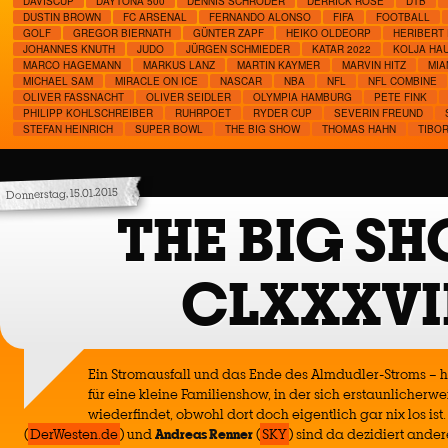
DAVISCUP
DAYTONA 500
DENNIS SCHRÖDER
DERRICK ROSE
DTB
DUSTIN BROWN
FC ARSENAL
FERNANDO ALONSO
FIFA
FOOTBALL
GOLF
GREGOR BIERNATH
GÜNTER ZAPF
HEIKO OLDEORP
HERIBERT 
JOHANNES KNUTH
JUDO
JÜRGEN SCHMIEDER
KATAR 2022
KOLJA HA
MARCO HAGEMANN
MARKUS LANZ
MARTIN KAYMER
MARVIN HITZ
MIA
MICHAEL SAM
MIRACLE ON ICE
NASCAR
NBA
NFL
NFL COMBINE
OLIVER FASSNACHT
OLIVER SEIDLER
OLYMPIA HAMBURG
PETE FINK
PHILIPP KOHLSCHREIBER
RUHRPOET
RYDER CUP
SEVERIN FREUND
STEFAN HEINRICH
SUPER BOWL
THE BIG SHOW
THOMAS HAHN
TIBOR
Donnerstag, 15.01.2015
THE BIG S
CLXXXVI
Ein Stromausfall und das Ende des Almdudler-Stroms – 
für eine kleine Familienshow, in der sich erstaunlicherw
wiederfindet, obwohl dort doch eigentlich gar nix los ist
(
DerWesten.de
) und
Andreas Renner
(
SKY
) sind da dezidiert ander