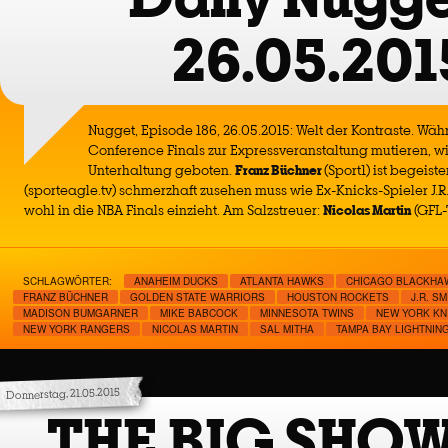
26.05.201
Nugget, Episode 186, 26.05.2015: Welt der Kontraste. Wäh
Conference Finals zur Expressveranstaltung mutieren, w
Unterhaltung geboten.
Franz Büchner
(Sport1) ist begeist
(sporteagle.tv) schmerzhaft zusehen muss wie Ex-Knicks-Spieler J.R
wohl in die NBA Finals einzieht. Am Salzstreuer:
Nicolas Martin
(GFL-
SCHLAGWÖRTER:
ANAHEIM DUCKS
ATLANTA HAWKS
CHICAGO BLACKHA
FRANZ BÜCHNER
GOLDEN STATE WARRIORS
HOUSTON ROCKETS
J.R. SM
MADISON BUMGARNER
MIKE BABCOCK
MINNESOTA TWINS
NEW YORK KN
NEW YORK RANGERS
NICOLAS MARTIN
SAL MITHA
TAMPA BAY LIGHTNIN
Donnerstag, 21.05.2015
THE BIG SHO