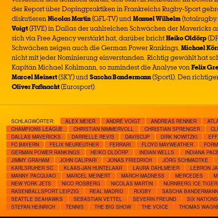
der Report über Dopingpraktiken in Frankreichs Rugby-Sport gebr
diskutieren
Nicolas Martin
(GFL-TV) und
Manuel Wilhelm
(totalrugby
Voigt
(FIVE) in Dallas der uahlreichen Schwächen der Mavericks 
sich via Free Agency verstärkt hat, darüber bricht
Heiko Oldörp
(DP
Schwächen zeigen auch die German Power Rankings,
Michael Kör
nicht mit jeder Nominierung einverstanden. Richtig gewählt hat sc
Kapitän Michael Kohlmann, so zumindest die Analyse von
Felix G
Marcel Meinert
(SKY) und
Sascha Bandermann
(Sport1). Den richtig
Oliver Faßnacht
(Eurosport).
SCHLAGWÖRTER:
ALEX MEIER
ANDRÉ VOIGT
ANDREAS RENNER
ATL
CHAMPIONS LEAGUE
CHRISTIAN NIMMERVOLL
CHRISTIAN SPRENGER
CL
DALLAS MAVERICKS
DARRELLE REVIS
DAVISCUP
DIRK NOWITZKI
EFF
FC BAYERN
FELIX NEUREUTHER
FERRARI
FLOYD MAYWEATHER
FORM
GERMAN POWER RANKINGS
HEIKO OLDÖRP
INDIAN WELLS
INDIANA PAC
JIMMY GRAHAM
JOHN CALIPARI
JONAS FRIEDRICH
JÖRG SCHMADTKE
KARLSRUHER SC
KLAAS-JAN HUNTELAAR
LAURA DAHLMEIER
LEBRON J
MANNY PACQUIAO
MARCEL MEINERT
MARCH MADNESS
MERCEDES
M
NEW YORK JETS
NICO ROSBERG
NICOLAS MARTIN
NÜRNBERG ICE TIGER
RASENBALLSPORT LEIPZIG
REAL MADRID
RUGBY
SASCHA BANDERMAN
SEATTLE SEAHAWKS
SEBASTIAN VETTEL
SEVERIN FREUND
SIX NATIONS
STEFAN HEINRICH
TENNIS
THE BIG SHOW
THE VOICE
THOMAS WAGN