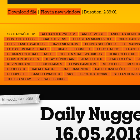
Player
Download file
|
Play in new window
|
Duration: 2:39:01
SCHLAGWÖRTER:
ALEXANDER ZVEREV
ANDRÉ VOIGT
ANDREAS RENNER
BOSTON CELTICS
BRAD STEVENS
CHRISTIAN NIMMERVOLL
CHRISTIAN S
CLEVELAND CAVALIERS
DAVID NIENHAUS
DENNIS SCHRÖDER
DIE MANN
FC BAYERN BASKETBALL
FERRARI
FORMEL 1
FORO ITALICO
FRANK F
GERMAN FOOTBALL LEAGUE
GOLDEN STATE WARRIORS
HEIKO OLDOERP
HOUSTON ROCKETS
ILKAY GÜNDOGAN
JENS HUIBER
JOACHIM LÖW
KEVIN DURANT
LEBRON JAMES
LEWIS HAMILTON
MERCEDES
MESUT 
PRODUCER
RAFAEL NADAL
RALF RANGNICK
RALPH HASENHÜTTL
RB 
RUHRPOET
SANDRO WAGNER
SKY
SPORTRADIO360
STEFAN HEINRIC
THE BIG SHOW
VFL WOLFSBURG
Mittwoch, 16.05.2018
Daily Nugge
16.05.201