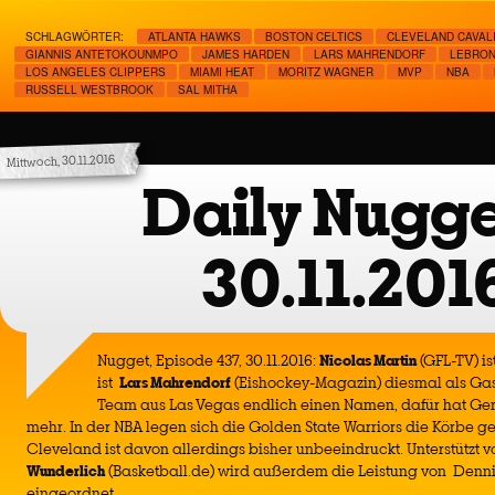
SCHLAGWÖRTER:
ATLANTA HAWKS
BOSTON CELTICS
CLEVELAND CAVAL
GIANNIS ANTETOKOUNMPO
JAMES HARDEN
LARS MAHRENDORF
LEBRON
LOS ANGELES CLIPPERS
MIAMI HEAT
MORITZ WAGNER
MVP
NBA
RUSSELL WESTBROOK
SAL MITHA
Mittwoch, 30.11.2016
Daily Nugge
30.11.201
Nugget, Episode 437, 30.11.2016:
Nicolas Martin
(GFL-TV) is
ist
Lars Mahrendorf
(Eishockey-Magazin) diesmal als Gast
Team aus Las Vegas endlich einen Namen, dafür hat Ge
mehr. In der NBA legen sich die Golden State Warriors die Körbe ge
Cleveland ist davon allerdings bisher unbeeindruckt. Unterstützt 
Wunderlich
(Basketball.de) wird außerdem die Leistung von Dennis
eingeordnet.