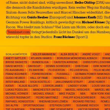
of Fame, nicht dabei sind, völlig unverdient,
Heiko Oldörp
(DPA) u
die dennoch die Kandidaten würdigen. Kein weiter Weg zur Huldi
Slalom-Assen Felix Neureuther und Marcel Hirscher widerfährt, di
Richtung von
Guido Heuber
(Eurosport) und
Johannes Knuth
(SZ). Un
German Power Rankings, kritisch gewürdigt von
Michael Körner
(Sp
Facon. Was bleibt zum Schluss? Viel Lärm um Nichts, oder doch ein 
(
Tennisnet.com
) bringt jedenfalls Licht ins Dunkel um das Nürnber
wiewohl tapfer in den Studios:
Franz Büchner
(Sport 1).
SCHLAGWÖRTER:
ADLER MANNHEIM
ALBA BERLIN
ANDRÉ VOIGT
AN
ANETT SATTLER
ATLANTA HAWKS
BORUSSIA MÖNCHENGLADBACH
BRAN
BROSE BASKETS
BUNDESLIGA
CARSTEN ARRIENS
CHRISTOPH LEISCHW
DAVID MOYES
DAVISCUP
DENNIS SCHRÖDER
DHB-TEAM
DIRK NOWITZ
FC AUGSBURG
FC BAYERN
FC EVERTON
FC LIVERPOOL
FELIX NEUR
FRANZ BÜCHNER
FÜHRERSCHEIN
FUSSBALL
GERMAN POWER RANKINGS
GUIDO HEUBER
HALL OF FAME
HANDBALL
HEIKO OLDÖRP
HOLGER G
INTER MAILAND
IVICA KOSTELIC
JAN-LENNARD STRUFF
JENS HUIBER
KATAR
KLAUS ALLOFS
LEBRON JAMES
LINDSEY VONN
LOUIS VAN GA
LUKAS PODOLSKI
MANCHESTER UNITED
MARCEL HIRSCHER
MARCEL ME
MICHAEL KÖRNER
MICHAEL KRAUS
MIKE PIAZZA
NBA
NEW YORK KNI
OLIVER FASSNACHT
PEDRO MARTINEZ
PHILIPP KOHLSCHREIBER
RALLY
RAPHAEL HONIGSTEIN
RHEIN-NECKAR LÖWEN
RICHARD FREITAG
ROMEL
SKI ALPIN
SPORTRADIO360
STEPHON CURRY
SUSANNE RIESCH
TAT
THE GUARDIAN
TOM BRADY
UWE GENSHEIMER
VIKTOR SKRPNIK
WER