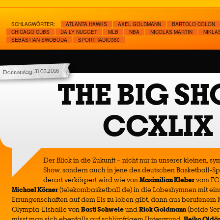
SCHLAGWÖRTER:
ATLANTA HAWKS
AXEL GOLDMANN
BARTOLO COLON
CHICAGO CUBS
DAILY NUGGET
MLB
NBA
NICOLAS MARTIN
NIKLA
SEBASTIAN SWOBODA
SPORTRADIO360
Donnerstag, 31.03.2016
THE BIG S
CCXLIX
Der Blick in die Zukunft – nicht nur in unserer kleinen, 
Show, sondern auch in jene des deutschen Basketball-Sp
derart verkörpert wird wie von
Maximilian Kleber
vom FC 
Michael Körner
(telekombasketball.de) in die Lobeshymnen mit ein
Errungenschaften auf dem Eis zu loben gibt, dann aus berufenem 
Olympia-Eishalle von
Basti Schwele
und
Rick Goldmann
(beide Ser
misst man sich ebenfalls auf schlüpfrigem Untergrund,
Heiko Oldö