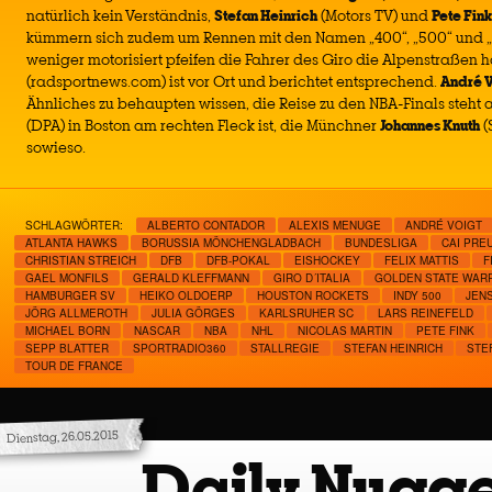
natürlich kein Verständnis,
Stefan Heinrich
(Motors TV) und
Pete Fink
kümmern sich zudem um Rennen mit den Namen „400“, „500“ und „
weniger motorisiert pfeifen die Fahrer des Giro die Alpenstraßen 
(radsportnews.com) ist vor Ort und berichtet entsprechend.
André V
Ähnliches zu behaupten wissen, die Reise zu den NBA-Finals steht
(DPA) in Boston am rechten Fleck ist, die Münchner
Johannes Knuth
(
sowieso.
SCHLAGWÖRTER:
ALBERTO CONTADOR
ALEXIS MENUGE
ANDRÉ VOIGT
ATLANTA HAWKS
BORUSSIA MÖNCHENGLADBACH
BUNDESLIGA
CAI PRE
CHRISTIAN STREICH
DFB
DFB-POKAL
EISHOCKEY
FELIX MATTIS
F
GAEL MONFILS
GERALD KLEFFMANN
GIRO D´ITALIA
GOLDEN STATE WAR
HAMBURGER SV
HEIKO OLDOERP
HOUSTON ROCKETS
INDY 500
JEN
JÖRG ALLMEROTH
JULIA GÖRGES
KARLSRUHER SC
LARS REINEFELD
MICHAEL BORN
NASCAR
NBA
NHL
NICOLAS MARTIN
PETE FINK
SEPP BLATTER
SPORTRADIO360
STALLREGIE
STEFAN HEINRICH
STE
TOUR DE FRANCE
Dienstag, 26.05.2015
Daily Nugge