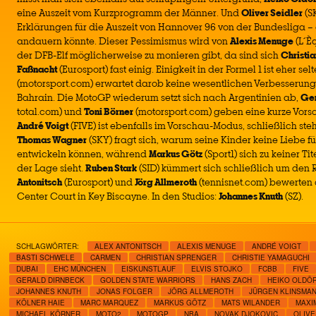
eine Auszeit vom Kurzprogramm der Männer. Und
Oliver Seidler
(S
Erklärungen für die Auszeit von Hannover 96 von der Bundesliga 
andauern könnte. Dieser Pessimismus wird von
Alexis Menuge
(L´Èq
der DFB-Elf möglicherweise zu monieren gibt, da sind sich
Christi
Faßnacht
(Eurosport) fast einig. Einigkeit in der Formel 1 ist eher sel
(motorsport.com) erwartet darob keine wesentlichen Verbesserung
Bahrain. Die MotoGP wiederum setzt sich nach Argentinien ab,
Ger
total.com) und
Toni Börner
(motorsport.com) geben eine kurze Vors
André Voigt
(FIVE) ist ebenfalls im Vorschau-Modus, schließlich ste
Thomas Wagner
(SKY) fragt sich, warum seine Kinder keine Liebe fü
entwickeln können, während
Markus Götz
(Sport1) sich zu keiner T
der Lage sieht.
Ruben Stark
(SID) kümmert sich schließlich um den 
Antonitsch
(Eurosport) und
Jörg Allmeroth
(tennisnet.com) bewerten 
Center Court in Key Biscayne. In den Studios:
Johannes Knuth
(SZ).
SCHLAGWÖRTER:
ALEX ANTONITSCH
ALEXIS MENUGE
ANDRÉ VOIGT
BASTI SCHWELE
CARMEN
CHRISTIAN SPRENGER
CHRISTIE YAMAGUCHI
DUBAI
EHC MÜNCHEN
EISKUNSTLAUF
ELVIS STOJKO
FCBB
FIVE
GERALD DIRNBECK
GOLDEN STATE WARRIORS
HANS ZACH
HEIKO OLDÖ
JOHANNES KNUTH
JONAS FOLGER
JÖRG ALLMEROTH
JÜRGEN KLINSMA
KÖLNER HAIE
MARC MARQUEZ
MARKUS GÖTZ
MATS WILANDER
MAXI
MICHAEL KÖRNER
MOTO2
MOTOGP
NBA
NOVAK DJOKOVIC
OLIVE