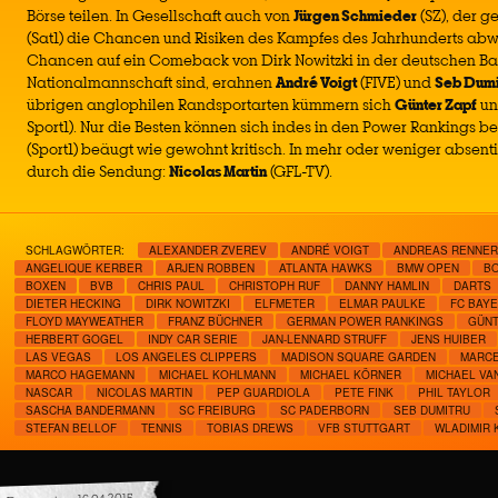
Börse teilen. In Gesellschaft auch von
Jürgen Schmieder
(SZ), der 
(Sat1) die Chancen und Risiken des Kampfes des Jahrhunderts abw
Chancen auf ein Comeback von Dirk Nowitzki in der deutschen Ba
Nationalmannschaft sind, erahnen
André Voigt
(FIVE) und
Seb Dumi
übrigen anglophilen Randsportarten kümmern sich
Günter Zapf
u
Sport1). Nur die Besten können sich indes in den Power Rankings 
(Sport1) beäugt wie gewohnt kritisch. In mehr oder weniger absenti
durch die Sendung:
Nicolas Martin
(GFL-TV).
SCHLAGWÖRTER:
ALEXANDER ZVEREV
ANDRÉ VOIGT
ANDREAS RENNER
ANGELIQUE KERBER
ARJEN ROBBEN
ATLANTA HAWKS
BMW OPEN
B
BOXEN
BVB
CHRIS PAUL
CHRISTOPH RUF
DANNY HAMLIN
DARTS
DIETER HECKING
DIRK NOWITZKI
ELFMETER
ELMAR PAULKE
FC BAY
FLOYD MAYWEATHER
FRANZ BÜCHNER
GERMAN POWER RANKINGS
GÜNT
HERBERT GOGEL
INDY CAR SERIE
JAN-LENNARD STRUFF
JENS HUIBER
LAS VEGAS
LOS ANGELES CLIPPERS
MADISON SQUARE GARDEN
MARCE
MARCO HAGEMANN
MICHAEL KOHLMANN
MICHAEL KÖRNER
MICHAEL VA
NASCAR
NICOLAS MARTIN
PEP GUARDIOLA
PETE FINK
PHIL TAYLOR
SASCHA BANDERMANN
SC FREIBURG
SC PADERBORN
SEB DUMITRU
STEFAN BELLOF
TENNIS
TOBIAS DREWS
VFB STUTTGART
WLADIMIR 