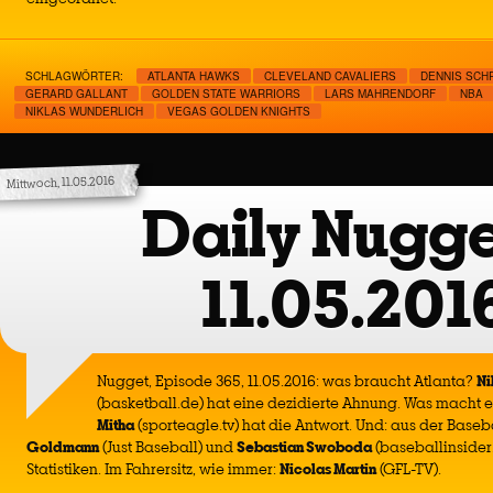
SCHLAGWÖRTER:
ATLANTA HAWKS
CLEVELAND CAVALIERS
DENNIS SCH
GERARD GALLANT
GOLDEN STATE WARRIORS
LARS MAHRENDORF
NBA
NIKLAS WUNDERLICH
VEGAS GOLDEN KNIGHTS
Mittwoch, 11.05.2016
Daily Nugge
11.05.201
Nugget, Episode 365, 11.05.2016: was braucht Atlanta?
Ni
(basketball.de) hat eine dezidierte Ahnung. Was macht 
Mitha
(sporteagle.tv) hat die Antwort. Und: aus der Ba
Goldmann
(Just Baseball) und
Sebastian Swoboda
(baseballinsider
Statistiken. Im Fahrersitz, wie immer:
Nicolas Martin
(GFL-TV).