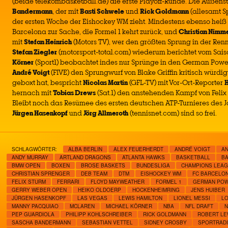
(beide telekombasketball.de) die erste Playoff-Runde. Die Außenstu
Bandermann
, der mit
Basti Schwele
und
Rick Goldmann
(allesamt Sp
der ersten Woche der Eishockey WM zieht. Mindestens ebenso hei
Barcelona zur Sache, die Formel 1 kehrt zurück, und
Christian Nimme
mit
Stefan Heinrich
(Motors TV), wer den größten Sprung in der Re
Stefan Ziegler
(motorsport-total.com) wiederum berichtet vom Sais
Körner
(Sport1) beobachtet indes nur Sprünge in den German Pow
André Voigt
(FIVE) den Sprungwurf von Blake Griffin kritisch würdig
geboxt hat, bespricht
Nicolas Martin
(GFL-TV) mit Vor-Ort-Reporter
H
hernach mit
Tobias Drews
(Sat.1) den anstehenden Kampf von Felix
Bleibt noch das Resümee des ersten deutschen ATP-Turnieres des J
Jürgen Hasenkopf
und
Jörg Allmeroth
(tennisnet.com) sind so frei.
SCHLAGWÖRTER:
ALBA BERLIN
ALEX FEUERHERDT
ANDRÉ VOIGT
A
ANDY MURRAY
ARTLAND DRAGONS
ATLANTA HAWKS
BASKETBALL
BA
BMW OPEN
BOXEN
BROSE BASKETS
BUNDESLIGA
CHAMPIONS LEA
CHRISTIAN SPRENGER
DEB TEAM
DTM
EISHOCKEY WM
FC BARCELO
FELIX STURM
FERRARI
FLOYD MAYWEATHER
FORMEL 1
GERMAN POW
GERRY WEBER OPEN
HEIKO OLDOERP
HOCKENHEIMRING
JENS HUIBER
JÜRGEN HASENKOPF
LAS VEGAS
LEWIS HAMILTON
LIONEL MESSI
LO
MANNY PACQUIAO
MCLAREN
MICHAEL KÖRNER
NBA
NFL DRAFT
N
PEP GUARDIOLA
PHILIPP KOHLSCHREIBER
RICK GOLDMANN
ROBERT L
SASCHA BANDERMANN
SEBASTIAN VETTEL
SIDNEY CROSBY
SPORTRADI