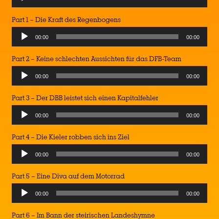
Player
Part 1 – Die Kraft des Regenbogens
Audio
00:00
00:00
Player
Part 2 – Keine schlechten Aussichten für das DFB-Team
Audio
00:00
00:00
Player
Part 3 – Der DBB leistet sich einen Kapitalfehler
Audio
00:00
00:00
Player
Part 4 – Die Kieler robben sich ins Ziel
Audio
00:00
00:00
Player
Part 5 – Eine Diva auf dem Motorrad
Audio
00:00
00:00
Player
Part 6 – Im Bann der steirischen Landeshymne