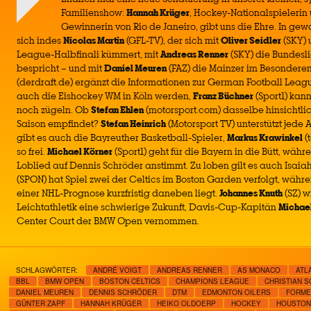
Familienshow:
Hannah Krüger
, Hockey-Nationalspielerin
Gewinnerin von Rio de Janeiro, gibt uns die Ehre. In g
sich indes
Nicolas Martin
(GFL-TV), der sich mit
Oliver Seidler
(SKY)
League-Halbfinali kümmert, mit
Andreas Renner
(SKY) die Bundesl
bespricht – und mit
Daniel Meuren
(FAZ) die Mainzer im Besondere
(derdraft.de) ergänzt die Informationen zur German Football Leagu
auch die Eishockey WM in Köln werden,
Franz Büchner
(Sport1) kan
noch zügeln. Ob
Stefan Ehlen
(motorsport.com) dasselbe hinsichtlic
Saison empfindet?
Stefan Heinrich
(Motorsport TV) unterstützt jede 
gibt es auch die Bayreuther Basketball-Spieler,
Markus Krawinkel
(
so frei.
Michael Körner
(Sport1) geht für die Bayern in die Bütt, wäh
Loblied auf Dennis Schröder anstimmt. Zu loben gilt es auch Isai
(SPON) hat Spiel zwei der Celtics im Boston Garden verfolgt, währ
einer NHL-Prognose kurzfristig daneben liegt.
Johannes Knuth
(SZ) w
Leichtathletik eine schwierige Zukunft, Davis-Cup-Kapitän
Michae
Center Court der BMW Open vernommen.
SCHLAGWÖRTER:
ANDRÉ VOIGT
ANDREAS RENNER
AS MONACO
ATL
BBL
BMW OPEN
BOSTON CELTICS
CHAMPIONS LEAGUE
CHRISTIAN 
DANIEL MEUREN
DENNIS SCHRÖDER
DTM
EDMONTON OILERS
FORME
GÜNTER ZAPF
HANNAH KRÜGER
HEIKO OLDOERP
HOCKEY
HOUSTON