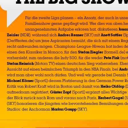
Für die zweite Liga planen – ein Ansatz, der auch in uns
Familienshow gerne gepflegt wird. Wer dies von oben he
unangenehmsten Aufgabe erkoren hat, diskutieren
Jonas
Zeisler
(NDR), während sich
Andres Renner
(SKY) mit
Anett Sattler
(Sp
(DerWesten.de) um jene Aspiranten bemüht, die sich mit einem Reg
recht anfreunden mögen. Champions-League-Niveau hat indes der
einen den Klassiker in Monaco, für den
Stefan Ziegler
(formel1.de) 
vorhersieht, zum anderen die Indy 500, für die weder
Pete Fink
(mot
Stefan Heinrich
(Motors TV) einen deutschen Sieg vorhersehen. Eher 
Aussicht auf einen heimischen Triumph in den NBA Finals, bei
Andr
wird man aber wohl noch dürfen. Und weil wir gerade bei Dennis 
Michael Körner
(Sport1) dessen Platzierung in den German Power Ra
Kritik von Robert Kraft wird in Boston und damit von
Heiko Oldörp
(
aufmerksam registriert,
Günter Zapf
(Sport1) ergänzt alles Wichtige
der Blick zurück nach Rom und voraus nach Paris,
Herbert Gogel
(S
(SKY) honorieren die jüngsten wie bevorstehenden Bemühungen de
Studios: der Anchorman
Markus Gaupp
(SKY).