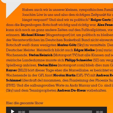
Haben auch wir in unserer kleinen, sympathischen Fami
Joachim Löw in uns und also den richtigen Zeitpunkt für
längst verpasst? Und sind wir zu politisch?
Holger Gertz
(
dass die Regenbogen-Botschaft wichtig und richtig war,
Alex Feue
kann sich noch an ganz andere Zeiten auf den Fußballplätzen, vor
erinnern.
Michael Körner
(Magentasport) ist, um politisch zu bleibe
der Verantwortlichen im Deutschen Basketball Bund nicht einverst
Botschaft weiß dann wenigsten
Markus Götz
(Sky) zu vermitteln: De
Deutscher Meister. Meisterlich blickt auch
Edgar Mielke
(ran) zurüc
Wochenende,
Stefan Heinrich
(Motorsport TV) hat alle Klassen auf 
steirische Landeshymne musste sich
Philipp Schneider
(SZ) am ver
Spielberg anhören,
Stefan Ehlen
(motorsport.com) blieb dies zum G
Kayser
(BILD) hört dieser Tage eher die Marseillaise, er berichtet 
Wochenende in der GFL fasst
Nicolas Martin
(GFL-TV) mit
Andreas R
Schimmel
(derdraft.de) zusammen, den Fianleinzug der Phoenix Su
(FIVE). Und die salbungsvollen Worte zu Andy Murray und Co. sind
(Sky) und dem Tennispropheten
Andreas Du-Rieux
vorbehalten.
Hier die gesamte Show
Audio
00:00
00:00