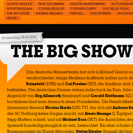
OLIVER SEIDLER
RICK GOLDMANN
SASCHA BANDERMANN
SG FLENSBUR
SPORTRADIO360
STEFAN ZIEGLER
STEPHEN CURRY
SVETISLAV PESIC
THE BIG SHOW
THOMAS WAGNER
THW KIEL
TONI BÖRNER
VALENTIN
WIESEL
Donnerstag, 28.05.2015
THE BIG SHOW
Das deutsche Männertennis hat sich in Roland Garros 
verabschiedet, einige Medienschaffende halten noch d
Reinefeld
(DPA) und
Cai Preuten
(SID), die dankbar sind, 
bekleiden. Die deutschen Damen stehen indes hoch im Kurs, Julia 
Angesicht von
Jörg Allmeroth
(tennisnet) und
Gerald Kleffmann
(SZ) 
hochleben lässt man dennoch einen Präsidenten. Die Feierlichkeit
übernimmt diesmal
Nicolas Martin
(GFL-TV), der sich mit
Andreas R
des SC Freiburg keine Sorgen macht, mit
Alexis Menuge
(L´Équipe)
Sepp Blatters schielt, und mit
Michael Born
(SKY) die Aussichten des
Spielzeit bundesligatauglich zu sein, beleuchtet. Ein eher schales Li
Boxenansagen im Hause Mercedes,
Stefan Ziegler
(formel1.de) hat