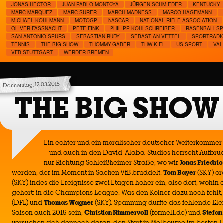
JONAS HECTOR
JUAN-PABLO MONTOYA
JÜRGEN SCHMIEDER
KENTUCKY
MARC MARQUEZ
MARC SURER
MARCH MADNESS
MARCO HAGEMANN
MICHAEL KOHLMANN
MOTOGP
NASCAR
NATIONAL RIFLE ASSOCIATION
OLIVER FASSNACHT
PETE FINK
PHILIPP KOHLSCHREIBER
RASENBALLSP
SAN ANTONIO SPURS
SEBASTIAN RUDY
SEBASTIAN VETTEL
SPORTRADI
TENNIS
THE BIG SHOW
THOMMY GABER
THW KIEL
US SPORT
VAL
VFB STUTTGART
WERDER BREMEN
Donnerstag, 12.03.2015
THE BIG SHOW
Ein echter und ein moralischer deutscher Weiterkomme
– und auch in den David-Alaba-Studios herrscht Aufbr
nur Richtung Schleißheimer Straße, wo wir
Jonas Friedric
werden, der im Moment in Sachen VfB bruddelt.
Tom Bayer
(SKY) or
(SKY) indes die Ereignisse zwei Etagen höher ein, also dort, wohin 
gehört: in die Champions League. Was den Kölner dazu noch fehlt
(DFL) und
Thomas Wagner
(SKY). Spannung dürfte das fehlende Ele
Saison auch 2015 sein,
Christian Nimmervoll
(formel1.de) und
Stefan
versuchen sich dennoch daran, den Start in Melbourne im besten Lic