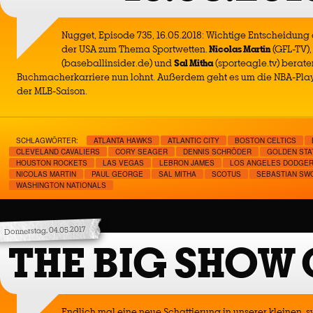
Nugget, Episode 735, 16.05.2018: Wichtige Entscheidung 
der USA zum Thema Sportwetten.
Nicolas Martin
(GFL-TV)
(baseballinsider.de) und
Sal Mitha
(sporteagle.tv) berate
Buchmacherkarriere nun lohnt. Außerdem geht es um die NBA-Playof
der MLB-Saison.
SCHLAGWÖRTER:
ATLANTA HAWKS
ATLANTIC CITY
BOSTON CELTICS
CLEVELAND CAVALIERS
CORY SEAGER
DENNIS SCHRÖDER
GOLDEN STA
HOUSTON ROCKETS
LAS VEGAS
LEBRON JAMES
LOS ANGELES DODGE
NICOLAS MARTIN
PAUL GEORGE
SAL MITHA
SCOTUS
SEBASTIAN SW
WASHINGTON NATIONALS
Donnerstag, 04.05.2017
THE BIG SHOW
Endlich mal eine neue Schattierung in unserer kleinen,