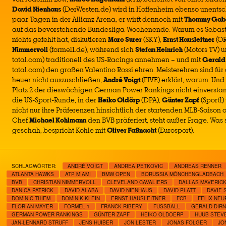
David Nienhaus
(DerWesten.de) wird in Hoffenheim ebenso unentsch
paar Tagen in der Allianz Arena, er wirft dennoch mit
Thommy Gab
auf das bevorstehende Bundesliga-Wochenende. Warum es Sebastia
nichts gefehlt hat, diskutieren
Marc Surer
(SKY),
Ernst Hausleitner
(OR
Nimmervoll
(formel1.de), während sich
Stefan Heinrich
(Motors TV) 
total.com) traditionell des US-Racings annehmen – und mit
Gerald
total.com) den großen Valentino Rossi ehren. Meisterehren sind für
heuer nicht auszuschließen,
André Voigt
(FIVE) erklärt, warum. Und
Platz 2 der dieswöchigen German Power Rankings nicht einverst
die US-Sport-Runde, in der
Heiko Oldörp
(DPA),
Günter Zapf
(Sport1
nicht nur ihre Präferenzen hinsichtlich der startenden MLB-Saison
Chef
Michael Kohlmann
den BVB präferiert, steht außer Frage. Was 
geschah, bespricht Kohle mit
Oliver Faßnacht
(Eurosport).
SCHLAGWÖRTER:
ANDRÉ VOIGT
ANDREA PETKOVIC
ANDREAS RENNER
ATLANTA HAWKS
ATP MIAMI
BMW OPEN
BORUSSIA MÖNCHENGLADBACH
BVB
CHRISTIAN NIMMERVOLL
CLEVELAND CAVALIERS
DALLAS MAVERIC
DANICA PATRICK
DAVID ALABA
DAVID NIENHAUS
DAVID PLATT
DAVIE 
DOMINIC THIEM
DOMINIK KLEIN
ERNST HAUSLEITNER
FCB
FELIX NE
FLORIAN MAYER
FORMEL 1
FRANCK RIBERY
FUSSBALL
GERALD DIR
GERMAN POWER RANKINGS
GÜNTER ZAPF
HEIKO OLDOERP
HUUB STEV
JAN-LENNARD STRUFF
JENS HUIBER
JON LESTER
JONAS FOLGER
JO