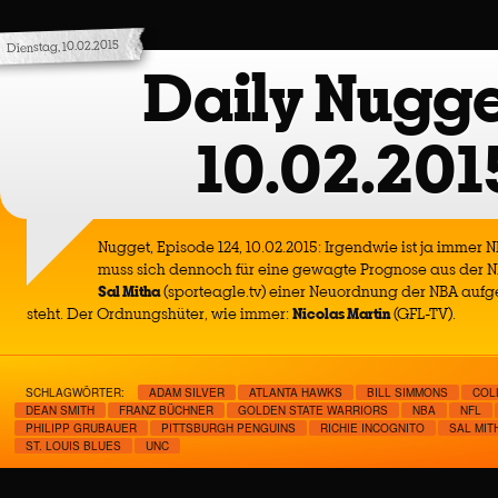
Dienstag, 10.02.2015
Daily Nugge
10.02.201
Nugget, Episode 124, 10.02.2015: Irgendwie ist ja immer 
muss sich dennoch für eine gewagte Prognose aus der N
Sal Mitha
(sporteagle.tv) einer Neuordnung der NBA auf
steht. Der Ordnungshüter, wie immer:
Nicolas Martin
(GFL-TV).
SCHLAGWÖRTER:
ADAM SILVER
ATLANTA HAWKS
BILL SIMMONS
COL
DEAN SMITH
FRANZ BÜCHNER
GOLDEN STATE WARRIORS
NBA
NFL
PHILIPP GRUBAUER
PITTSBURGH PENGUINS
RICHIE INCOGNITO
SAL MIT
ST. LOUIS BLUES
UNC