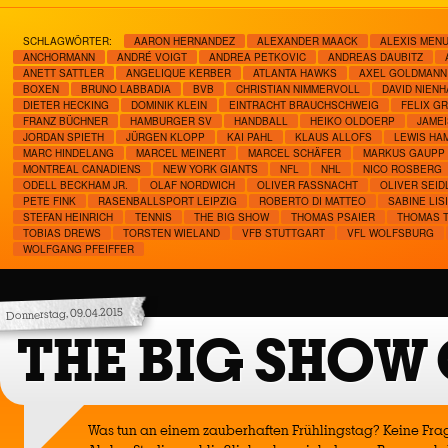
SCHLAGWÖRTER:
AARON HERNANDEZ
ALEXANDER MAACK
ALEXIS MEN
ANCHORMANN
ANDRÉ VOIGT
ANDREA PETKOVIC
ANDREAS DAUBITZ
ANETT SATTLER
ANGELIQUE KERBER
ATLANTA HAWKS
AXEL GOLDMANN
BOXEN
BRUNO LABBADIA
BVB
CHRISTIAN NIMMERVOLL
DAVID NIEN
DIETER HECKING
DOMINIK KLEIN
EINTRACHT BRAUCHSCHWEIG
FELIX G
FRANZ BÜCHNER
HAMBURGER SV
HANDBALL
HEIKO OLDOERP
JAME
JORDAN SPIETH
JÜRGEN KLOPP
KAI PAHL
KLAUS ALLOFS
LEWIS HA
MARC HINDELANG
MARCEL MEINERT
MARCEL SCHÄFER
MARKUS GAUPP
MONTREAL CANADIENS
NEW YORK GIANTS
NFL
NHL
NICO ROSBERG
ODELL BECKHAM JR.
OLAF NORDWICH
OLIVER FASSNACHT
OLIVER SEID
PETE FINK
RASENBALLSPORT LEIPZIG
ROBERTO DI MATTEO
SABINE LIS
STEFAN HEINRICH
TENNIS
THE BIG SHOW
THOMAS PSAIER
THOMAS 
TOBIAS DREWS
TORSTEN WIELAND
VFB STUTTGART
VFL WOLFSBURG
WOLFGANG PFEIFFER
Donnerstag, 09.04.2015
THE BIG SHOW
Was tun an einem zauberhaften Frühlingstag? Keine Frag