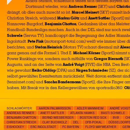
Alaba-Studios, schließlich sehen sich dessen Bayern als
Dortmund wieder, was
Andreas Renner
(SKY) und
Christi
drängt, ob dies auch zurecht so ist.
Marcel Meinert
(SKY) runzelt ind
Christian Streich, während
Markus Götz
und
Anett Sattler
(Sport1) m
Hannover-Burgdorf,
Benjamin Chatton
, Gedanken über das Meister
Handball-Bundesliga machen. Auch in der DEL sind nur noch zwe
Schwele
(Servus TV), handicappt die Begegnung der Adler Mann
Ingolstadt.
Pete Fink
(motorsport-total.com) weiß wie immer über di
berichten, und
Stefan Heinrich
(Motors TV) schaut diesmal mit
Alex
ganz genau auf die Formel 1. Und E.
Michael Körner
(Sport1) nimmt 
Power Rankings vor, sondern auch mithilfe von
Gregor Biernath
(SK
Augusta, und an der Seite von
André Voigt
(FIVE) die NBA. Den Rest
wie gewohnt
Heiko Oldörp
(DPA) und
Jürgen Schmieder
(SZ), der si
selbst gewähltes Eremitentum zurückzieht. Weit davon entfernt sin
(tennisnet.com) und
Sascha Bandermann
(Sport1), die ihre Finger a
haben. Mit Break vor in den Kellergewölben von sportradio360:
Oli
SCHLAGWÖRTER:
AARON PALMARSSON
ADLER MANNHEIM
ANDRÉ VOIGT
ANDREAS RENNER
ANETT SATTLER
ATLANTA HAWKS
BASTI SCHWELE
BENJAMIN CHATTON
BERND WIESBERGER
BOSTON RED SOX
BVB
CH
CHRISTIAN STREICH
CLAY BUCHHOLZ
DEL
DFB-POKAL
DÜSSELDORF
EISHOCKEY
ERC INGOLSTADT
FC BAYERN
FLOYD MAYWEATHER
GER