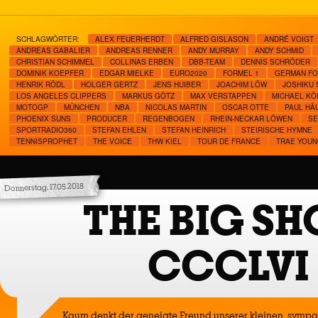
SCHLAGWÖRTER:
ALEX FEUERHERDT
ALFRED GISLASON
ANDRÉ VOIGT
ANDREAS GABALIER
ANDREAS RENNER
ANDY MURRAY
ANDY SCHMID
CHRISTIAN SCHIMMEL
COLLINAS ERBEN
DBB-TEAM
DENNIS SCHRÖDER
DOMINIK KOEPFER
EDGAR MIELKE
EURO2020
FORMEL 1
GERMAN FO
HENRIK RÖDL
HOLGER GERTZ
JENS HUIBER
JOACHIM LÖW
JOSHIKU 
LOS ANGELES CLIPPERS
MARKUS GÖTZ
MAX VERSTAPPEN
MICHAEL KÖ
MOTOGP
MÜNCHEN
NBA
NICOLAS MARTIN
OSCAR OTTE
PAUL HÄ
PHOENIX SUNS
PRODUCER
REGENBOGEN
RHEIN-NECKAR LÖWEN
SE
SPORTRADIO360
STEFAN EHLEN
STEFAN HEINRICH
STEIRISCHE HYMNE
TENNISPROPHET
THE VOICE
THW KIEL
TOUR DE FRANCE
TRAE YOU
Donnerstag, 17.05.2018
THE BIG S
CCCLVI
Kaum denkt der geneigte Freund unserer kleinen, sympa