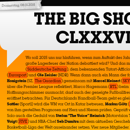
Donnerstag, 08.01.2015
THE BIG S
CLXXXV
Wo soll 2015 uns nur hinführen, wenn zum Auftakt des Jah
große Lagerfeuer der Nation debattiert wird? Und das m
(
Süddeutsche Zeitung
), dem bekennenden Tatort-Affic
(
Eurosport
) und
Ole Zeisler
(NDR). Wenn dann auch ein Mann der fa
Honigstein
(SZ,
The Guardian
) gemeinsam mit
Marcel Meinert
(
SKY
über die Premier League reflektiert, Marco Hagemann (
RTL
) beim
Hoffnungsschimmer ausmacht, darf auch der geneigte Fußballfre
eröffnet betrachten. Für Deutschlands Handball-Team geht es gleic
Sattler
(Sport1) wird die WM vor Ort in Katar betreuen,
Markus Götz
(
von ihm gestellten Prognosen auf Herz und Nieren prüfen. Geprüft 
Solo auch die Geduld von
Stefan “The Voice” Heinrich
(Motorvision 
Voigt
(
FIVE
) und NBA-Chef
Seb Dumitru
mit dem aktuellen Geschehe
Basketball-Liga der Welt auseinander setzen. Vier neue Mitgliede