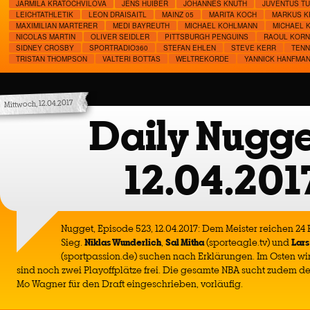
JARMILA KRATOCHVILOVA
JENS HUIBER
JOHANNES KNUTH
JUVENTUS TU
LEICHTATHLETIK
LEON DRAISAITL
MAINZ 05
MARITA KOCH
MARKUS K
MAXIMILIAN MARTERER
MEDI BAYREUTH
MICHAEL KOHLMANN
MICHAEL 
NICOLAS MARTIN
OLIVER SEIDLER
PITTSBURGH PENGUINS
RAOUL KOR
SIDNEY CROSBY
SPORTRADIO360
STEFAN EHLEN
STEVE KERR
TENN
TRISTAN THOMPSON
VALTERI BOTTAS
WELTREKORDE
YANNICK HANFMA
Mittwoch, 12.04.2017
Daily Nugge
12.04.201
Nugget, Episode 523, 12.04.2017: Dem Meister reichen 24
Sieg.
Niklas Wunderlich
,
Sal Mitha
(sporteagle.tv) und
Lars
(sportpassion.de) suchen nach Erklärungen. Im Osten wi
sind noch zwei Playoffplätze frei. Die gesamte NBA sucht zudem 
Mo Wagner für den Draft eingeschrieben, vorläufig.