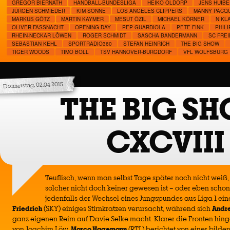
GREGOR BIERNATH
HANDBALL-BUNDESLIGA
HEIKO OLDÖRP
JENS HUIBE
JÜRGEN SCHMIEDER
KIM SONNE
LOS ANGELES CLIPPERS
MANNY PACQ
MARKUS GÖTZ
MARTIN KAYMER
MESUT ÖZIL
MICHAEL KÖRNER
NIKL
OLIVER FASSNACHT
OPENING DAY
PEP GUARDIOLA
PETE FINK
PHIL
RHEIN-NECKAR LÖWEN
ROGER SCHMIDT
SASCHA BANDERMANN
SC FRE
SEBASTIAN KEHL
SPORTRADIO360
STEFAN HEINRICH
THE BIG SHOW
TIGER WOODS
TIMO BOLL
TSV HANNOVER-BURGDORF
VFL WOLFSBURG
Donnerstag, 02.04.2015
THE BIG S
CXCVIII
Teuflisch, wenn man selbst Tage später noch nicht weiß, 
solcher nicht doch keiner gewesen ist – oder eben scho
jedenfalls der Wechsel eines Jungspundes aus Liga 1 ein
Friedrich
(SKY) einiges Stirnkratzen verursacht, während sich
Andre
ganz eigenen Reim auf Davie Selke macht. Klarer die Fronten hi
von Joachim Löw,
Marco Hagemann
(RTL) berichtet von einer bild