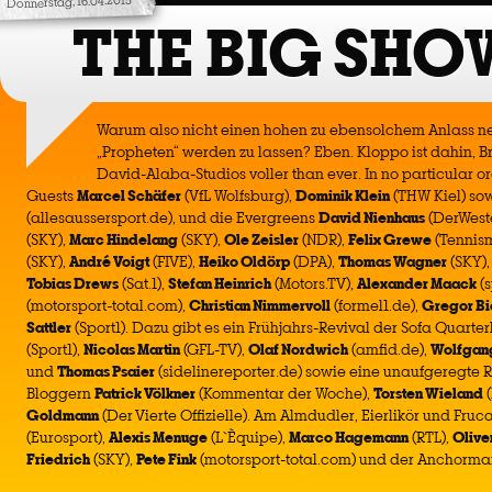
Donnerstag, 16.04.2015
THE BIG SHO
Warum also nicht einen hohen zu ebensolchem Anlass n
„Propheten“ werden zu lassen? Eben. Kloppo ist dahin, B
David-Alaba-Studios voller than ever. In no particular or
Guests
Marcel Schäfer
(VfL Wolfsburg),
Dominik Klein
(THW Kiel) so
(allesaussersport.de), und die Evergreens
David Nienhaus
(DerWest
(SKY),
Marc Hindelang
(SKY),
Ole Zeisler
(NDR),
Felix Grewe
(Tennis
(SKY),
André Voigt
(FIVE),
Heiko Oldörp
(DPA),
Thomas Wagner
(SKY)
Tobias Drews
(Sat.1),
Stefan Heinrich
(Motors.TV),
Alexander Maack
(
(motorsport-total.com),
Christian Nimmervoll
(formel1.de),
Gregor Bi
Sattler
(Sport1). Dazu gibt es ein Frühjahrs-Revival der Sofa Quarte
(Sport1),
Nicolas Martin
(GFL-TV),
Olaf Nordwich
(amfid.de),
Wolfgang
und
Thomas Psaier
(sidelinereporter.de) sowie eine unaufgeregte 
Bloggern
Patrick Völkner
(Kommentar der Woche),
Torsten Wieland
(
Goldmann
(Der Vierte Offizielle). Am Almdudler, Eierlikör und Fru
(Eurosport),
Alexis Menuge
(L`Èquipe),
Marco Hagemann
(RTL),
Olive
Friedrich
(SKY),
Pete Fink
(motorsport-total.com) und der Anchorma