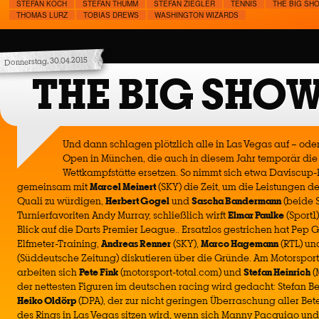
STEFAN KOCH
STEFAN THUMM
STEFAN ZIEGLER
TENNIS
THE BIG SH
THOMAS LURZ
TOBIAS DREWS
WASHINGTON WIZARDS
Donnerstag, 30.04.2015
THE BIG SHOW
Und dann schlagen plötzlich alle in Las Vegas auf – od
Open in München, die auch in diesem Jahr temporär die
Wettkampfstätte ersetzen. So nimmt sich etwa Daviscup
gemeinsam mit
Marcel Meinert
(SKY) die Zeit, um die Leistungen d
Quali zu würdigen,
Herbert Gogel
und
Sascha Bandermann
(beide 
Turnierfavoriten Andy Murray, schließlich wirft
Elmar Paulke
(Sport1
Blick auf die Darts Premier League.. Ersatzlos gestrichen hat Pep 
Elfmeter-Training,
Andreas Renner
(SKY),
Marco Hagemann
(RTL) u
(Süddeutsche Zeitung) diskutieren über die Gründe. Am Motorspor
arbeiten sich
Pete Fink
(motorsport-total.com) und
Stefan Heinrich
(
der nettesten Figuren im deutschen racing wird gedacht: Stefan Be
Heiko Oldörp
(DPA), der zur nicht geringen Überraschung aller Bete
des Rings in Las Vegas sitzen wird, wenn sich Manny Pacquiao un