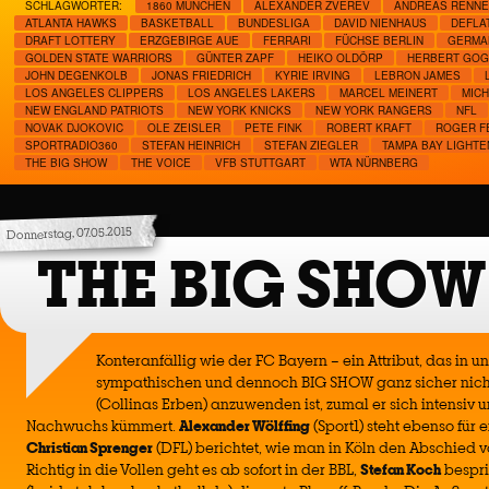
SCHLAGWÖRTER:
1860 MÜNCHEN
ALEXANDER ZVEREV
ANDREAS RENN
ATLANTA HAWKS
BASKETBALL
BUNDESLIGA
DAVID NIENHAUS
DEFLA
DRAFT LOTTERY
ERZGEBIRGE AUE
FERRARI
FÜCHSE BERLIN
GERMA
GOLDEN STATE WARRIORS
GÜNTER ZAPF
HEIKO OLDÖRP
HERBERT GOG
JOHN DEGENKOLB
JONAS FRIEDRICH
KYRIE IRVING
LEBRON JAMES
LOS ANGELES CLIPPERS
LOS ANGELES LAKERS
MARCEL MEINERT
MIC
NEW ENGLAND PATRIOTS
NEW YORK KNICKS
NEW YORK RANGERS
NFL
NOVAK DJOKOVIC
OLE ZEISLER
PETE FINK
ROBERT KRAFT
ROGER F
SPORTRADIO360
STEFAN HEINRICH
STEFAN ZIEGLER
TAMPA BAY LIGHTE
THE BIG SHOW
THE VOICE
VFB STUTTGART
WTA NÜRNBERG
Donnerstag, 07.05.2015
THE BIG SHOW
Konteranfällig wie der FC Bayern – ein Attribut, das in un
sympathischen und dennoch BIG SHOW ganz sicher nich
(Collinas Erben) anzuwenden ist, zumal er sich intensiv 
Nachwuchs kümmert.
Alexander Wölffing
(Sport1) steht ebenso für 
Christian Sprenger
(DFL) berichtet, wie man in Köln den Abschied 
Richtig in die Vollen geht es ab sofort in der BBL,
Stefan Koch
bespri