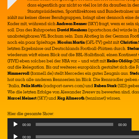
dass eigentlich gar nicht so viel los ist da draußen in d
Staatspräsidenten, Sportdirektoren und Bundestrainer u
zählt zur keiner dieser Berufsgruppen, bringt aber dennoch eine 
Kader mit, während sich
Andreas Renner
(SKY) fragt, wem er sein s
soll. Das des Ruhrpoeten
David Nienhaus
(sportschau.de) würde in 
unabsteigbaren VfL Bochum sein. Zum Abstieg in der German Foot
noch ein paar Spieltage,
Nicolas Martin
(GFL-TV) geht mit
Christian
letzten Ergebnisse auf Deutschlands Football-Plätzen durch.
Stefa
wiederum wirft einen Blick auf die BBL-Halbfinali, einen Kontinent
(FIVE) eben solches bei der NBA vor – und wirft mit
Heiko Oldörp
(ND
auf die Relegation. Bis auf weiteres europäisch gestaltet sich die F
Nimmervoll
(formel1.de) stellt Mercedes ein gutes Zeugnis aus.
Stef
hat auch alle anderen Rennserien im Blick. Die Rennradler geben 
´Italia,
Felix Mattis
(radsport-news.com) und
Ruben Stark
(SID) geben
Wie die letzten Erfolge von Alexander Zverev zu bewerten sind, das
Marcel Meinert
(SKY) und
Jörg Allmeroth
(tennisnet) wissen.
Hier die gesamte Show:
Audio
00:00
00:00
Player
Audio
00:00