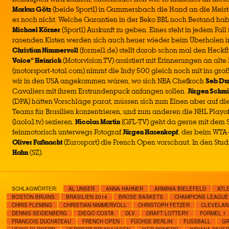
Markus Götz
(beide Sport1) in Gummersbach die Hand an die Meis
es noch nicht. Welche Garantien in der Beko BBL noch Bestand ha
Michael Körner
(Sport1) Auskunft zu geben. Eines steht in jedem Fall 
rasenden Kisten werden sich auch heuer wieder beim Überholen i
Christian Nimmervoll
(formel1.de) stellt darob schon mal den Heckfl
Voice“ Heinrich
(Motorvision.TV) assistiert mit Erinnerungen an alte
(motorsport-total.com) nimmt die Indy 500 gleich noch mit ins gro
wir in den USA angekommen wären, wo sich NBA Chefkoch
Seb Du
Cavaliers mit ihrem Erstrundenpuck anfangen sollen.
Jürgen Schm
(DPA) hätten Vorschläge parat, müssen sich zum Einen aber auf di
Teams für Brasilien konzentrieren, und zum anderen die NHL Playof
(laola1.tv) sezieren.
Nicolas Martin
(GFL-TV) geht da gerne mit dem S
feinmotorisch unterwegs Fotograf
Jürgen Hasenkopf
, der beim WTA-
Oliver Faßnacht
(Eurosport) die French Open vorschaut. In den Stud
Hahn
(SZ).
SCHLAGWÖRTER:
AL UNSER
ANNA HAHNER
ARMINIA BIELEFELD
ATL
BOSTON BRUINS
BRASILIEN 2014
BROSE BASKETS
CHAMPIONS LEAGUE
CHRIS FLEMING
CHRISTIAN NIMMERVOLL
CHRISTOPH FETZER
CLEVELAN
DENNIS SEIDENBERG
DIEGO COSTA
DLV
DRAFT LOTTERY
FORMEL 1
FRANCOIS DUCHATEAU
FRENCH OPEN
FÜCHSE BERLIN
FUSSBALL
GR