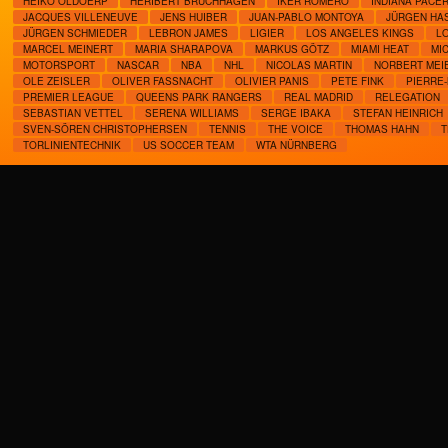
HEIKO OLDOERP
HERIBERT BRUCHHAGEN
IKER ROMERO
INDIANA PACE
JACQUES VILLENEUVE
JENS HUIBER
JUAN-PABLO MONTOYA
JÜRGEN HA
JÜRGEN SCHMIEDER
LEBRON JAMES
LIGIER
LOS ANGELES KINGS
L
MARCEL MEINERT
MARIA SHARAPOVA
MARKUS GÖTZ
MIAMI HEAT
MI
MOTORSPORT
NASCAR
NBA
NHL
NICOLAS MARTIN
NORBERT MEI
OLE ZEISLER
OLIVER FASSNACHT
OLIVIER PANIS
PETE FINK
PIERRE
PREMIER LEAGUE
QUEENS PARK RANGERS
REAL MADRID
RELEGATION
SEBASTIAN VETTEL
SERENA WILLIAMS
SERGE IBAKA
STEFAN HEINRICH
SVEN-SÖREN CHRISTOPHERSEN
TENNIS
THE VOICE
THOMAS HAHN
T
TORLINIENTECHNIK
US SOCCER TEAM
WTA NÜRNBERG