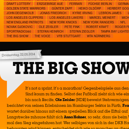
DRAFT LOTTERY
ERZGEBIRGE AUE
FERRARI
FÜCHSE BERLIN
GERMA
GOLDEN STATE WARRIORS
GÜNTER ZAPF
HEIKO OLDÖRP
HERBERT GOG
JOHN DEGENKOLB
JONAS FRIEDRICH
KYRIE IRVING
LEBRON JAMES
LOS ANGELES CLIPPERS
LOS ANGELES LAKERS
MARCEL MEINERT
MIC
NEW ENGLAND PATRIOTS
NEW YORK KNICKS
NEW YORK RANGERS
NFL
NOVAK DJOKOVIC
OLE ZEISLER
PETE FINK
ROBERT KRAFT
ROGER F
SPORTRADIO360
STEFAN HEINRICH
STEFAN ZIEGLER
TAMPA BAY LIGHTE
THE BIG SHOW
THE VOICE
VFB STUTTGART
WTA NÜRNBERG
Donnerstag, 22.05.2014
THE BIG SHOW
It´s not a sprint, it´s a marathon! Gegenbeispiele aus d
Sind kaum zu finden. Selbst der Fußball zieht sich wie 
bis nach Recife,
Ole Zeisler
(NDR) beweist Stehvermögen
berichtet von seinen Erlebnissen im Hamburger Sektor in Fürth,
Fra
wartet darüber hinaus mit einem speziellen Blick auf die Elftal auf
Langstrecke zuhause fühlt sich
Anna Hahner
, so sehr, dass sie bei
mal den Sieg eingefahren hat. Wer selbiges von sich in der DKB 
behaupten wird können, entscheidet sich wie so manches an dies