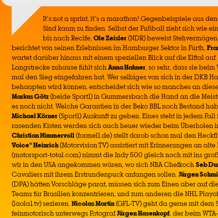
It´s not a sprint, it´s a marathon! Gegenbeispiele aus d
Sind kaum zu finden. Selbst der Fußball zieht sich wie 
bis nach Recife,
Ole Zeisler
(NDR) beweist Stehvermögen
berichtet von seinen Erlebnissen im Hamburger Sektor in Fürth,
Fra
wartet darüber hinaus mit einem speziellen Blick auf die Elftal auf
Langstrecke zuhause fühlt sich
Anna Hahner
, so sehr, dass sie bei
mal den Sieg eingefahren hat. Wer selbiges von sich in der DKB 
behaupten wird können, entscheidet sich wie so manches an dies
Markus Götz
(beide Sport1) in Gummersbach die Hand an die Meis
es noch nicht. Welche Garantien in der Beko BBL noch Bestand ha
Michael Körner
(Sport1) Auskunft zu geben. Eines steht in jedem Fall 
rasenden Kisten werden sich auch heuer wieder beim Überholen i
Christian Nimmervoll
(formel1.de) stellt darob schon mal den Heckfl
Voice“ Heinrich
(Motorvision.TV) assistiert mit Erinnerungen an alte
(motorsport-total.com) nimmt die Indy 500 gleich noch mit ins gro
wir in den USA angekommen wären, wo sich NBA Chefkoch
Seb Du
Cavaliers mit ihrem Erstrundenpuck anfangen sollen.
Jürgen Schm
(DPA) hätten Vorschläge parat, müssen sich zum Einen aber auf di
Teams für Brasilien konzentrieren, und zum anderen die NHL Playof
(laola1.tv) sezieren.
Nicolas Martin
(GFL-TV) geht da gerne mit dem S
feinmotorisch unterwegs Fotograf
Jürgen Hasenkopf
, der beim WTA-