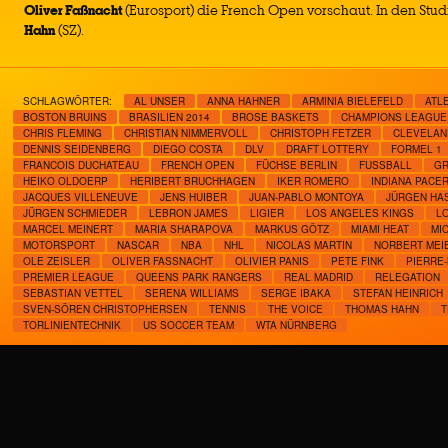
Oliver Faßnacht
(Eurosport) die French Open vorschaut. In den Stud
Hahn
(SZ).
SCHLAGWÖRTER:
AL UNSER
ANNA HAHNER
ARMINIA BIELEFELD
ATL
BOSTON BRUINS
BRASILIEN 2014
BROSE BASKETS
CHAMPIONS LEAGUE
CHRIS FLEMING
CHRISTIAN NIMMERVOLL
CHRISTOPH FETZER
CLEVELAN
DENNIS SEIDENBERG
DIEGO COSTA
DLV
DRAFT LOTTERY
FORMEL 1
FRANCOIS DUCHATEAU
FRENCH OPEN
FÜCHSE BERLIN
FUSSBALL
GR
HEIKO OLDOERP
HERIBERT BRUCHHAGEN
IKER ROMERO
INDIANA PACE
JACQUES VILLENEUVE
JENS HUIBER
JUAN-PABLO MONTOYA
JÜRGEN HA
JÜRGEN SCHMIEDER
LEBRON JAMES
LIGIER
LOS ANGELES KINGS
L
MARCEL MEINERT
MARIA SHARAPOVA
MARKUS GÖTZ
MIAMI HEAT
MI
MOTORSPORT
NASCAR
NBA
NHL
NICOLAS MARTIN
NORBERT MEI
OLE ZEISLER
OLIVER FASSNACHT
OLIVIER PANIS
PETE FINK
PIERRE
PREMIER LEAGUE
QUEENS PARK RANGERS
REAL MADRID
RELEGATION
SEBASTIAN VETTEL
SERENA WILLIAMS
SERGE IBAKA
STEFAN HEINRICH
SVEN-SÖREN CHRISTOPHERSEN
TENNIS
THE VOICE
THOMAS HAHN
T
TORLINIENTECHNIK
US SOCCER TEAM
WTA NÜRNBERG