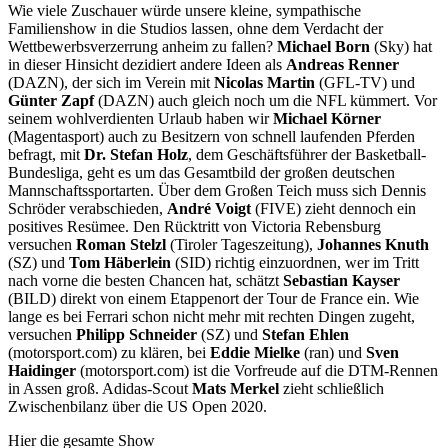
Wie viele Zuschauer würde unsere kleine, sympathische
Familienshow in die Studios lassen, ohne dem Verdacht der
Wettbewerbsverzerrung anheim zu fallen?
Michael Born
(Sky) hat
in dieser Hinsicht dezidiert andere Ideen als
Andreas Renner
(DAZN), der sich im Verein mit
Nicolas Martin
(GFL-TV) und
Günter Zapf
(DAZN) auch gleich noch um die NFL kümmert. Vor
seinem wohlverdienten Urlaub haben wir
Michael Körner
(Magentasport) auch zu Besitzern von schnell laufenden Pferden
befragt, mit
Dr. Stefan Holz
, dem Geschäftsführer der Basketball-
Bundesliga, geht es um das Gesamtbild der großen deutschen
Mannschaftssportarten. Über dem Großen Teich muss sich Dennis
Schröder verabschieden,
André Voigt
(FIVE) zieht dennoch ein
positives Resümee. Den Rücktritt von Victoria Rebensburg
versuchen
Roman Stelzl
(Tiroler Tageszeitung),
Johannes Knuth
(SZ) und
Tom Häberlein
(SID) richtig einzuordnen, wer im Tritt
nach vorne die besten Chancen hat, schätzt
Sebastian Kayser
(BILD) direkt von einem Etappenort der Tour de France ein. Wie
lange es bei Ferrari schon nicht mehr mit rechten Dingen zugeht,
versuchen
Philipp Schneider
(SZ) und
Stefan Ehlen
(motorsport.com) zu klären, bei
Eddie Mielke
(ran) und
Sven
Haidinger
(motorsport.com) ist die Vorfreude auf die DTM-Rennen
in Assen groß. Adidas-Scout
Mats Merkel
zieht schließlich
Zwischenbilanz über die US Open 2020.
Hier die gesamte Show