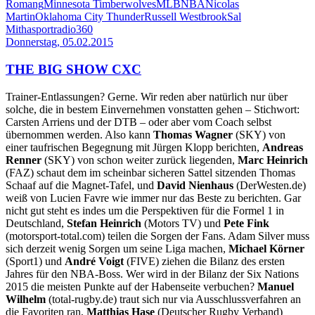
Romang
Minnesota Timberwolves
MLB
NBA
Nicolas
Martin
Oklahoma City Thunder
Russell Westbrook
Sal
Mitha
sportradio360
Donnerstag, 05.02.2015
THE BIG SHOW CXC
Trainer-Entlassungen? Gerne. Wir reden aber natürlich nur über
solche, die in bestem Einvernehmen vonstatten gehen – Stichwort:
Carsten Arriens und der DTB – oder aber vom Coach selbst
übernommen werden. Also kann
Thomas Wagner
(SKY) von
einer taufrischen Begegnung mit Jürgen Klopp berichten,
Andreas
Renner
(SKY) von schon weiter zurück liegenden,
Marc Heinrich
(FAZ) schaut dem im scheinbar sicheren Sattel sitzenden Thomas
Schaaf auf die Magnet-Tafel, und
David Nienhaus
(DerWesten.de)
weiß von Lucien Favre wie immer nur das Beste zu berichten. Gar
nicht gut steht es indes um die Perspektiven für die Formel 1 in
Deutschland,
Stefan Heinrich
(Motors TV) und
Pete Fink
(motorsport-total.com) teilen die Sorgen der Fans. Adam Silver muss
sich derzeit wenig Sorgen um seine Liga machen,
Michael Körner
(Sport1) und
André Voigt
(FIVE) ziehen die Bilanz des ersten
Jahres für den NBA-Boss. Wer wird in der Bilanz der Six Nations
2015 die meisten Punkte auf der Habenseite verbuchen?
Manuel
Wilhelm
(total-rugby.de) traut sich nur via Ausschlussverfahren an
die Favoriten ran,
Matthias Hase
(Deutscher Rugby Verband)