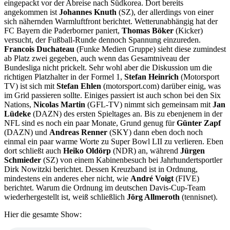
eingepackt vor der Abreise nach Südkorea. Dort bereits
angekommen ist
Johannes Knuth
(SZ), der allerdings von einer
sich nähernden Warmluftfront berichtet. Wetterunabhängig hat der
FC Bayern die Paderborner paniert,
Thomas Böker
(Kicker)
versucht, der Fußball-Runde dennoch Spannung einzureden.
Francois Duchateau
(Funke Medien Gruppe) sieht diese zumindest
ab Platz zwei gegeben, auch wenn das Gesamtniveau der
Bundesliga nicht prickelt. Sehr wohl aber die Diskussion um die
richtigen Platzhalter in der Formel 1,
Stefan Heinrich
(Motorsport
TV) ist sich mit
Stefan Ehlen
(motorsport.com) darüber einig, was
im Grid passieren sollte. Einiges passiert ist auch schon bei den Six
Nations,
Nicolas Martin
(GFL-TV) nimmt sich gemeinsam mit
Jan
Lüdeke
(DAZN) des ersten Spieltages an. Bis zu ebenjenem in der
NFL sind es noch ein paar Monate, Grund genug für
Günter Zapf
(DAZN) und
Andreas Renner
(SKY) dann eben doch noch
einmal ein paar warme Worte zu Super Bowl LII zu verlieren. Eben
dort schließt auch
Heiko Oldörp
(NDR) an, während
Jürgen
Schmieder
(SZ) von einem Kabinenbesuch bei Jahrhundertsportler
Dirk Nowitzki berichtet. Dessen Kreuzband ist in Ordnung,
mindestens ein anderes eher nicht, wie
André Voigt
(FIVE)
berichtet. Warum die Ordnung im deutschen Davis-Cup-Team
wiederhergestellt ist, weiß schließlich
Jörg Allmeroth
(tennisnet).
Hier die gesamte Show: