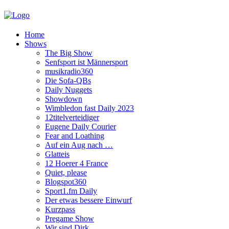
Home
Shows
The Big Show
Senfsport ist Männersport
musikradio360
Die Sofa-QBs
Daily Nuggets
Showdown
Wimbledon fast Daily 2023
12titelverteidiger
Eugene Daily Courier
Fear and Loathing
Auf ein Aug nach …
Glatteis
12 Hoerer 4 France
Quiet, please
Blogspot360
Sport1.fm Daily
Der etwas bessere Einwurf
Kurzpass
Pregame Show
Wir sind Dirk