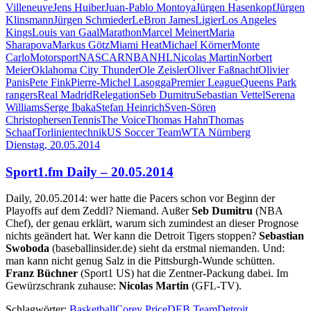
Villeneuve
Jens Huiber
Juan-Pablo Montoya
Jürgen Hasenkopf
Jürgen
Klinsmann
Jürgen Schmieder
LeBron James
Ligier
Los Angeles
Kings
Louis van Gaal
Marathon
Marcel Meinert
Maria
Sharapova
Markus Götz
Miami Heat
Michael Körner
Monte
Carlo
Motorsport
NASCAR
NBA
NHL
Nicolas Martin
Norbert
Meier
Oklahoma City Thunder
Ole Zeisler
Oliver Faßnacht
Olivier
Panis
Pete Fink
Pierre-Michel Lasogga
Premier League
Queens Park
rangers
Real Madrid
Relegation
Seb Dumitru
Sebastian Vettel
Serena
Williams
Serge Ibaka
Stefan Heinrich
Sven-Sören
Christophersen
Tennis
The Voice
Thomas Hahn
Thomas
Schaaf
Torlinientechnik
US Soccer Team
WTA Nürnberg
Dienstag, 20.05.2014
Sport1.fm Daily – 20.05.2014
Daily, 20.05.2014: wer hatte die Pacers schon vor Beginn der
Playoffs auf dem Zeddl? Niemand. Außer
Seb Dumitru
(NBA
Chef), der genau erklärt, warum sich zumindest an dieser Prognose
nichts geändert hat. Wer kann die Detroit Tigers stoppen?
Sebastian
Swoboda
(baseballinsider.de) sieht da erstmal niemanden. Und:
man kann nicht genug Salz in die Pittsburgh-Wunde schütten.
Franz Büchner
(Sport1 US) hat die Zentner-Packung dabei. Im
Gewürzschrank zuhause:
Nicolas Martin
(GFL-TV).
Schlagwörter:
Basketball
Corey Price
DEB Team
Detroit