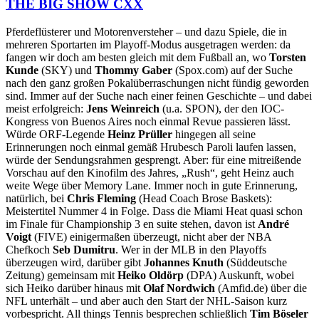
THE BIG SHOW CXX
Pferdeflüsterer und Motorenversteher – und dazu Spiele, die in
mehreren Sportarten im Playoff-Modus ausgetragen werden: da
fangen wir doch am besten gleich mit dem Fußball an, wo
Torsten
Kunde
(SKY) und
Thommy Gaber
(Spox.com) auf der Suche
nach den ganz großen Pokalüberraschungen nicht fündig geworden
sind. Immer auf der Suche nach einer feinen Geschichte – und dabei
meist erfolgreich:
Jens Weinreich
(u.a. SPON), der den IOC-
Kongress von Buenos Aires noch einmal Revue passieren lässt.
Würde ORF-Legende
Heinz Prüller
hingegen all seine
Erinnerungen noch einmal gemäß Hrubesch Paroli laufen lassen,
würde der Sendungsrahmen gesprengt. Aber: für eine mitreißende
Vorschau auf den Kinofilm des Jahres, „Rush“, geht Heinz auch
weite Wege über Memory Lane. Immer noch in gute Erinnerung,
natürlich, bei
Chris Fleming
(Head Coach Brose Baskets):
Meistertitel Nummer 4 in Folge. Dass die Miami Heat quasi schon
im Finale für Championship 3 en suite stehen, davon ist
André
Voigt
(FIVE) einigermaßen überzeugt, nicht aber der NBA
Chefkoch
Seb Dumitru
. Wer in der MLB in den Playoffs
überzeugen wird, darüber gibt
Johannes Knuth
(Süddeutsche
Zeitung) gemeinsam mit
Heiko Oldörp
(DPA) Auskunft, wobei
sich Heiko darüber hinaus mit
Olaf Nordwich
(Amfid.de) über die
NFL unterhält – und aber auch den Start der NHL-Saison kurz
vorbespricht. All things Tennis besprechen schließlich
Tim Böseler