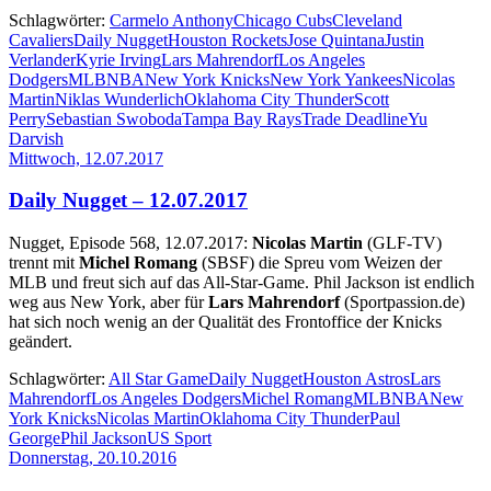
Schlagwörter:
Carmelo Anthony
Chicago Cubs
Cleveland
Cavaliers
Daily Nugget
Houston Rockets
Jose Quintana
Justin
Verlander
Kyrie Irving
Lars Mahrendorf
Los Angeles
Dodgers
MLB
NBA
New York Knicks
New York Yankees
Nicolas
Martin
Niklas Wunderlich
Oklahoma City Thunder
Scott
Perry
Sebastian Swoboda
Tampa Bay Rays
Trade Deadline
Yu
Darvish
Mittwoch, 12.07.2017
Daily Nugget – 12.07.2017
Nugget, Episode 568, 12.07.2017:
Nicolas Martin
(GLF-TV)
trennt mit
Michel Romang
(SBSF) die Spreu vom Weizen der
MLB und freut sich auf das All-Star-Game. Phil Jackson ist endlich
weg aus New York, aber für
Lars Mahrendorf
(Sportpassion.de)
hat sich noch wenig an der Qualität des Frontoffice der Knicks
geändert.
Schlagwörter:
All Star Game
Daily Nugget
Houston Astros
Lars
Mahrendorf
Los Angeles Dodgers
Michel Romang
MLB
NBA
New
York Knicks
Nicolas Martin
Oklahoma City Thunder
Paul
George
Phil Jackson
US Sport
Donnerstag, 20.10.2016