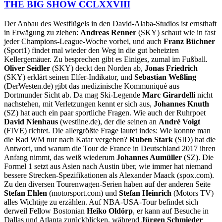
THE BIG SHOW CCLXXVIII
Der Anbau des Westflügels in den David-Alaba-Studios ist ernsthaft
in Erwägung zu ziehen:
Andreas Renner
(SKY) schaut wie in fast
jeder Champions-League-Woche vorbei, und auch
Franz Büchner
(Sport1) findet mal wieder den Weg in die gut beheizten
Kellergemäuer. Zu besprechen gibt es Einiges, zumal im Fußball.
Oliver Seidler
(SKY) deckt den Norden ab,
Jonas Friedrich
(SKY) erklärt seinen Elfer-Indikator, und
Sebastian Weßling
(DerWesten.de) gibt das medizinische Kommuniqué aus
Dortmunder Sicht ab. Da mag Ski-Legende
Marc Girardelli
nicht
nachstehen, mit Verletzungen kennt er sich aus,
Johannes Knuth
(SZ) hat auch ein paar sportliche Fragen. Wie auch der Ruhrpoet
David Nienhaus
(westline.de), der die seinen an
André Voigt
(FIVE) richtet. Die allergrößte Frage lautet indes: Wie konnte man
die Rad WM nur nach Katar vergeben?
Ruben Stark
(SID) hat die
Antwort, und warum die Tour de France in Deutschland 2017 ihren
Anfang nimmt, das weiß wiederum
Johannes Aumüller
(SZ). Die
Formel 1 setzt aus Asien nach Austin über, wie immer hat niemand
bessere Strecken-Spezifikationen als Alexander Maack (spox.com).
Zu den diversen Tourenwagen-Serien haben auf der anderen Seite
Stefan Ehlen
(motorsport.com) und
Stefan Heinrich
(Motors TV)
alles Wichtige zu erzählen. Auf NBA-USA-Tour befindet sich
derweil Fellow Bostonian
Heiko Oldörp
, er kann auf Besuche in
Dallas und Atlanta zurückblicken, während
Jürgen Schmieder