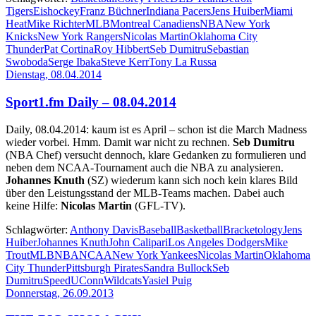
Tigers
Eishockey
Franz Büchner
Indiana Pacers
Jens Huiber
Miami
Heat
Mike Richter
MLB
Montreal Canadiens
NBA
New York
Knicks
New York Rangers
Nicolas Martin
Oklahoma City
Thunder
Pat Cortina
Roy Hibbert
Seb Dumitru
Sebastian
Swoboda
Serge Ibaka
Steve Kerr
Tony La Russa
Dienstag, 08.04.2014
Sport1.fm Daily – 08.04.2014
Daily, 08.04.2014: kaum ist es April – schon ist die March Madness
wieder vorbei. Hmm. Damit war nicht zu rechnen.
Seb Dumitru
(NBA Chef) versucht dennoch, klare Gedanken zu formulieren und
neben dem NCAA-Tournament auch die NBA zu analysieren.
Johannes Knuth
(SZ) wiederum kann sich noch kein klares Bild
über den Leistungsstand der MLB-Teams machen. Dabei auch
keine Hilfe:
Nicolas Martin
(GFL-TV).
Schlagwörter:
Anthony Davis
Baseball
Basketball
Bracketology
Jens
Huiber
Johannes Knuth
John Calipari
Los Angeles Dodgers
Mike
Trout
MLB
NBA
NCAA
New York Yankees
Nicolas Martin
Oklahoma
City Thunder
Pittsburgh Pirates
Sandra Bullock
Seb
Dumitru
Speed
UConn
Wildcats
Yasiel Puig
Donnerstag, 26.09.2013