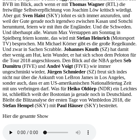
BVB im Blick, auch wenn er mit
Thomas Wagner
(RTL) die
freiwillige Selbstverpflichtung von Joachim Löw kritisch würdigt.
Aber gut:
Sven Haist
(SKY) lohnt es sich immer anzurufen, und
weil der Gute gerade noch irgendwo zwischen Kasan und Sotschi
herumturnt, feiern wir mit ihm die Engländer. Und die Schweden.
Und überhaupt alle. Warum Max Verstappen am Sonntag in
Spielberg feiern konnte, das wird mit
Stefan Heinrich
(Motorsport
TV) besprochen. Mit Michael Körner gibt es die große Regelkunde.
Und zwar in Sachen Scrabble.
Johannes Knuth
(SZ) hat damit
eher wenig am Hut, kein Wunder, er hat sich schon dem Peloton für
die Tour 2018 angeschlossen. Den Blick auf die NBA geben
Seb
Dumitru
(FIVE) und
André Voigt
(FIVE) wie immer
ungeschminkt wieder,
Jürgen Schmieder
(SZ) freut sich indes
nicht nur über die Ankunft von LeBron James in Los Angeles,
sonder auch, dass er am US-amerikanischen Nationalfeiertag Zeit
mit uns verbringen darf. Was für
Heiko Oldörp
(NDR) ein Leichtes
ist, schließlich weilt der Bostonian ja gerade noch in Deutschland.
Bleibt die Blitzanalyse der ersten Tage von Wimbledon 2018, die
Stefan Hempel
(SKY) mit
Paul Häuser
(SKY) bestreitet.
Hier die gesamte Show