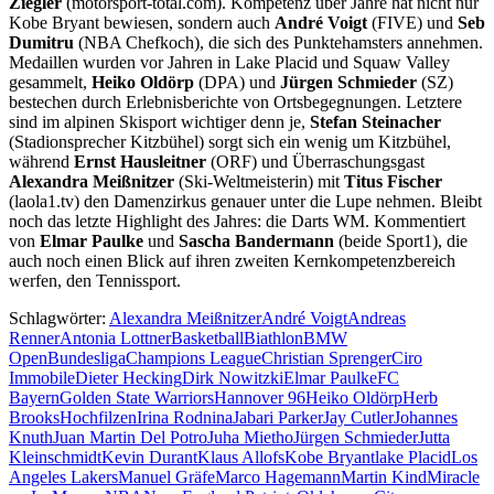
Ziegler
(motorsport-total.com). Kompetenz über Jahre hat nicht nur
Kobe Bryant bewiesen, sondern auch
André Voigt
(FIVE) und
Seb
Dumitru
(NBA Chefkoch), die sich des Punktehamsters annehmen.
Medaillen wurden vor Jahren in Lake Placid und Squaw Valley
gesammelt,
Heiko Oldörp
(DPA) und
Jürgen Schmieder
(SZ)
bestechen durch Erlebnisberichte von Ortsbegegnungen. Letztere
sind im alpinen Skisport wichtiger denn je,
Stefan Steinacher
(Stadionsprecher Kitzbühel) sorgt sich ein wenig um Kitzbühel,
während
Ernst Hausleitner
(ORF) und Überraschungsgast
Alexandra Meißnitzer
(Ski-Weltmeisterin) mit
Titus Fischer
(laola1.tv) den Damenzirkus genauer unter die Lupe nehmen. Bleibt
noch das letzte Highlight des Jahres: die Darts WM. Kommentiert
von
Elmar Paulke
und
Sascha Bandermann
(beide Sport1), die
auch noch einen Blick auf ihren zweiten Kernkompetenzbereich
werfen, den Tennissport.
Schlagwörter:
Alexandra Meißnitzer
André Voigt
Andreas
Renner
Antonia Lottner
Basketball
Biathlon
BMW
Open
Bundesliga
Champions League
Christian Sprenger
Ciro
Immobile
Dieter Hecking
Dirk Nowitzki
Elmar Paulke
FC
Bayern
Golden State Warriors
Hannover 96
Heiko Oldörp
Herb
Brooks
Hochfilzen
Irina Rodnina
Jabari Parker
Jay Cutler
Johannes
Knuth
Juan Martin Del Potro
Juha Mietho
Jürgen Schmieder
Jutta
Kleinschmidt
Kevin Durant
Klaus Allofs
Kobe Bryant
lake Placid
Los
Angeles Lakers
Manuel Gräfe
Marco Hagemann
Martin Kind
Miracle