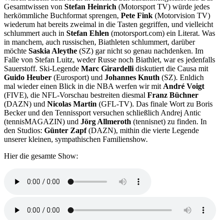
Gesamtwissen von
Stefan Heinrich
(Motorsport TV) würde jedes
herkömmliche Buchformat sprengen,
Pete Fink
(Motorvision TV)
wiederum hat bereits zweimal in die Tasten gegriffen, und vielleicht
schlummert auch in
Stefan Ehlen
(motorsport.com) ein Literat. Was
in manchem, auch russischen, Biathleten schlummert, darüber
möchte
Saskia Aleythe
(SZ) gar nicht so genau nachdenken. Im
Falle von Stefan Luitz, weder Russe noch Biathlet, war es jedenfalls
Sauerstoff. Ski-Legende
Marc Girardelli
diskutiert die Causa mit
Guido Heuber
(Eurosport) und
Johannes Knuth
(SZ). Enldich
mal wieder einen Blick in die NBA werfen wir mit
André Voigt
(FIVE), die NFL-Vorschau bestreiten diesmal
Franz Büchner
(DAZN) und
Nicolas Martin
(GFL-TV). Das finale Wort zu Boris
Becker und den Tennissport versuchen schließlich Andrej Antic
(tennisMAGAZIN) und
Jörg Allmeroth
(tennisnet) zu finden. In
den Studios:
Günter Zapf
(DAZN), mithin die vierte Legende
unserer kleinen, sympathischen Familienshow.
Hier die gesamte Show: