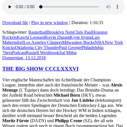
Download file
|
Play in new window
|
Duration: 1:16:33
Schlagwörter:
Basketball
Brooklyn Nets
Chris Paul
Houston
Rockets
Kawhi Leonard
Kevin Durant
Kyrie Irving
Lars
Mahrendorf
Los Angeles Clippers
Milwaukee Bucks
NBA
New York
Knicks
Oklahoma City Thunder
Paul George
Philadelphia
76ers
Podcast
Russell Westbrook
Sal Mitha
Donnerstag, 13.12.2018
THE BIG SHOW CCCLXXXVI
Vier englische Mannschaften im Achtelfinale der Champions
League, immerhin aber auch der französische Meister – was
Alexis
Menuge
(L´Équipe) dann doch beruhigt. Das Beinahe-Drama an
der Anfield Road beleuchtet
Michael Born
(SKY), etwas
gelassener fällt das Zwischenfazit von
Jan Lüdeke
(telekomsport)
nach den ersten Spieltagen der Deutschen Eishockey-Liga aus. Wie
sich die deutschen Herren bei der Hockey WM in Indien schlagen,
darüber weiß niemand besser Bescheid als die beiden Legenden
Moritz Fürste
(DAZN) und
Philipp Crone
(SZ), der all sein
Wissen zudem auch noch in einem Buch zusammengefasst hat. Das