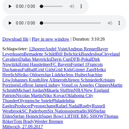
Download file
|
Play in new window
|
Duration: 3:10:26
Schlagwörter:
12hoerer
André Voigt
Andreas Renner
Bayer
Leverkusen
Bernadette Schild
Bill Belichick
Bundesliga
Cleveland
Cavaliers
Dallas Mavericks
Davis Cup
DFB-Pokal
Dirk
Nowitzki
Ernst Hausleitner
FC Bayern
Formel 1
Francois
Duchateau
Fußball
Grid Girls
Grid Kids
Günter Zapf
Heiko
Herrlich
Heiko Oldoerp
Jan Lüdeke
Jens Huiber
Joachim
Löw
Johannes Knuth
Jörg Allmeroth
Jürgen Schmieder
Kristaps
Porzingis
LeBron James
Lindsey Vonn
Los Angeles Clippers
Martin
Schmitt
Michael Jordan
Mikaela Shiffrin
NBA
New England
Patriots
Nicolas Martin
Niko Kovac
Oklahoma City
Thunder
Olympische Spiele
Philadelphia
Eagles
Producer
Pyeongchang
Rafael Nadal
Rugby
Russell
Westbrook
SC Paderborn
Six Nations
sportradio360
Stefan
Ehlen
Stefan Heinrich
Super Bowl LII
THE BIG SHOW
Thomas
Böker
Tom Brady
Werder Bremen
Mittwoch, 27.09.2017