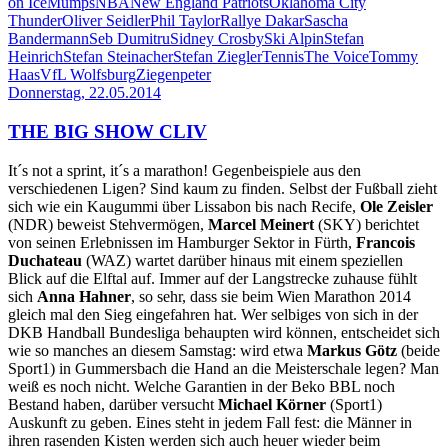
on Ice
Mumps
NBA
New England Patriots
Oklahoma City
Thunder
Oliver Seidler
Phil Taylor
Rallye Dakar
Sascha
Bandermann
Seb Dumitru
Sidney Crosby
Ski Alpin
Stefan
Heinrich
Stefan Steinacher
Stefan Ziegler
Tennis
The Voice
Tommy
Haas
VfL Wolfsburg
Ziegenpeter
Donnerstag, 22.05.2014
THE BIG SHOW CLIV
It´s not a sprint, it´s a marathon! Gegenbeispiele aus den
verschiedenen Ligen? Sind kaum zu finden. Selbst der Fußball zieht
sich wie ein Kaugummi über Lissabon bis nach Recife,
Ole Zeisler
(NDR) beweist Stehvermögen,
Marcel Meinert
(SKY) berichtet
von seinen Erlebnissen im Hamburger Sektor in Fürth,
Francois
Duchateau
(WAZ) wartet darüber hinaus mit einem speziellen
Blick auf die Elftal auf. Immer auf der Langstrecke zuhause fühlt
sich
Anna Hahner
, so sehr, dass sie beim Wien Marathon 2014
gleich mal den Sieg eingefahren hat. Wer selbiges von sich in der
DKB Handball Bundesliga behaupten wird können, entscheidet sich
wie so manches an diesem Samstag: wird etwa
Markus Götz
(beide
Sport1) in Gummersbach die Hand an die Meisterschale legen? Man
weiß es noch nicht. Welche Garantien in der Beko BBL noch
Bestand haben, darüber versucht
Michael Körner
(Sport1)
Auskunft zu geben. Eines steht in jedem Fall fest: die Männer in
ihren rasenden Kisten werden sich auch heuer wieder beim