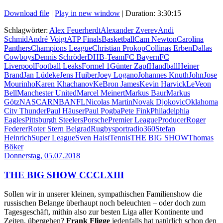
Download file
|
Play in new window
|
Duration: 3:30:15
Schlagwörter:
Alex Feuerherdt
Alexander Zverev
Andi
Schmid
André Voigt
ATP Finals
Basketball
Cam Newton
Carolina
Panthers
Champions League
Christian Prokop
Collinas Erben
Dallas
Cowboys
Dennis Schröder
DHB-Team
FC Bayern
FC
Liverpool
Football Leaks
Formel 1
Günter Zapf
Handball
Heiner
Brand
Jan Lüdeke
Jens Huiber
Joey Logano
Johannes Knuth
John
Jose
Mourinho
Karen Khachanov
KeBron James
Kevin Harvick
LeVeon
Bell
Manchester United
Marcel Meinert
Markus Baur
Markus
Götz
NASCAR
NBA
NFL
Nicolas Martin
Novak Djokovic
Oklahoma
City Thunder
Paul Häuser
Paul Pogba
Pete Fink
Philadelphia
Eagles
Pittsburgh Steelers
Porsche
Premier League
Producer
Roger
Federer
Roter Stern Belgrad
Rugby
sportradio360
Stefan
Heinrich
Super League
Sven Haist
Tennis
THE BIG SHOW
Thomas
Böker
Donnerstag, 05.07.2018
THE BIG SHOW CCCLXIII
Sollen wir in unserer kleinen, sympathischen Familienshow die
russischen Belange überhaupt noch beleuchten – oder doch zum
Tagesgeschäft, mithin also zur besten Liga aller Kontinente und
Zeiten, übergehen?
Frank Fligge
jedenfalls hat natürlich schon den