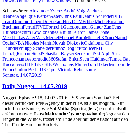
Download file
|
Play in new window
|
Duration: 3:31:51
Schlagwörter:
Alexander Zverev
André Voigt
Andreas
Renner
Angelique Kerber
Assen
Chris Paul
Dennis Schröder
DFB-
Team
Dominic Thiem
Dr. Stefan Holz
DTM
Eddie Mielke
Emanuel
Buchmann
Ferrari
FIVE
Formel 1
Galopprennen
Günter Zapf
Jens
Huiber
Joachim Löw
Johannes Knuth
LeBron James
Lionel
Messi
Lukas Auer
Mats Merkel
Michael Born
Michael Körner
Naomi
Osaka
NBA
Nicolas Martin
Novak Djokovic
Oklahoma City
Thunder
Philipp Schneider
Primoz Roglic
Producer
RB
Leipzig
Roman Stelzl
Sebastian Kayser
Secretariat
Ski Alpin
Spa-
Francochamps
sportradio360
Stefan Ehlen
Sven Haidinger
Tampa Bay
Buccaneers
THE BIG SHOW
Thomas Müller
Tom Häberlein
Tour de
France
Union Berlin
US Open
Victoria Rebensburg
Sonntag, 14.07.2019
Daily Nugget – 14.07.2019
Nugget, Episode 918, 14.07.2019: US Sport am Sonntag? Bei
dieser verrückten Free Agency in der NBA ist alles möglich. Nur
nicht für die Knicks, wie
Sal Mitha
(Sporteagle.tv) erneut leidvoll
erfahren musste.
Lars Mahrendorf (sportpassion.de)
legt erst den
Finger in die Wunde, tröstet am Ende aber mit der Aussicht auf den
Titel für die Houston Rockets.