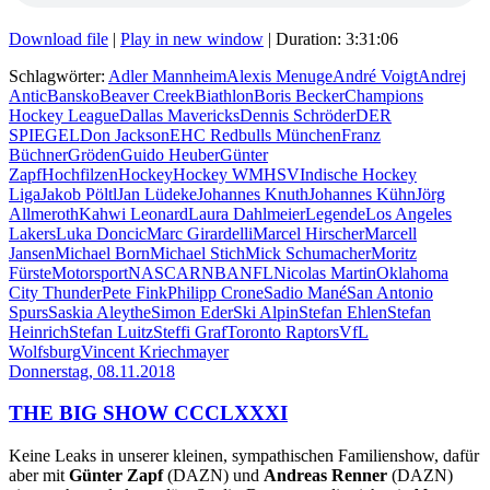
Download file
|
Play in new window
|
Duration: 3:31:06
Schlagwörter:
Adler Mannheim
Alexis Menuge
André Voigt
Andrej
Antic
Bansko
Beaver Creek
Biathlon
Boris Becker
Champions
Hockey League
Dallas Mavericks
Dennis Schröder
DER
SPIEGEL
Don Jackson
EHC Redbulls München
Franz
Büchner
Gröden
Guido Heuber
Günter
Zapf
Hochfilzen
Hockey
Hockey WM
HSV
Indische Hockey
Liga
Jakob Pöltl
Jan Lüdeke
Johannes Knuth
Johannes Kühn
Jörg
Allmeroth
Kahwi Leonard
Laura Dahlmeier
Legende
Los Angeles
Lakers
Luka Doncic
Marc Girardelli
Marcel Hirscher
Marcell
Jansen
Michael Born
Michael Stich
Mick Schumacher
Moritz
Fürste
Motorsport
NASCAR
NBA
NFL
Nicolas Martin
Oklahoma
City Thunder
Pete Fink
Philipp Crone
Sadio Mané
San Antonio
Spurs
Saskia Aleythe
Simon Eder
Ski Alpin
Stefan Ehlen
Stefan
Heinrich
Stefan Luitz
Steffi Graf
Toronto Raptors
VfL
Wolfsburg
Vincent Kriechmayer
Donnerstag, 08.11.2018
THE BIG SHOW CCCLXXXI
Keine Leaks in unserer kleinen, sympathischen Familienshow, dafür
aber mit
Günter Zapf
(DAZN) und
Andreas Renner
(DAZN)