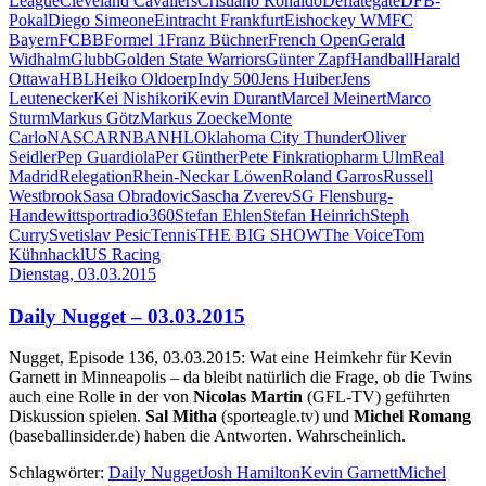
League
Cleveland Cavaliers
Cristiano Ronaldo
Deflategate
DFB-
Pokal
Diego Simeone
Eintracht Frankfurt
Eishockey WM
FC
Bayern
FCBB
Formel 1
Franz Büchner
French Open
Gerald
Widhalm
Glubb
Golden State Warriors
Günter Zapf
Handball
Harald
Ottawa
HBL
Heiko Oldoerp
Indy 500
Jens Huiber
Jens
Leutenecker
Kei Nishikori
Kevin Durant
Marcel Meinert
Marco
Sturm
Markus Götz
Markus Zoecke
Monte
Carlo
NASCAR
NBA
NHL
Oklahoma City Thunder
Oliver
Seidler
Pep Guardiola
Per Günther
Pete Fink
ratiopharm Ulm
Real
Madrid
Relegation
Rhein-Neckar Löwen
Roland Garros
Russell
Westbrook
Sasa Obradovic
Sascha Zverev
SG Flensburg-
Handewitt
sportradio360
Stefan Ehlen
Stefan Heinrich
Steph
Curry
Svetislav Pesic
Tennis
THE BIG SHOW
The Voice
Tom
Kühnhackl
US Racing
Dienstag, 03.03.2015
Daily Nugget – 03.03.2015
Nugget, Episode 136, 03.03.2015: Wat eine Heimkehr für Kevin
Garnett in Minneapolis – da bleibt natürlich die Frage, ob die Twins
auch eine Rolle in der von
Nicolas Martin
(GFL-TV) geführten
Diskussion spielen.
Sal Mitha
(sporteagle.tv) und
Michel Romang
(baseballinsider.de) haben die Antworten. Wahrscheinlich.
Schlagwörter:
Daily Nugget
Josh Hamilton
Kevin Garnett
Michel