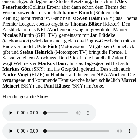
eine nachgerade legendäre Studio-Besetzung, die sich mit
Alex
Feuerherdt
(Collinas Erben) aber dann schon dem Thema der
Woche zuwendet, das auch
Johannes Knuth
(Süddeutsche
Zeitung) nicht fremd ist. Ganz nah ist
Sven Haist
(SKY) das Thema
Premier League, ebenso ergeht es
Thomas Böker
(Kicker). Den
Ausblick auf das NFL-Wochenende wagt in gewohnter Manier
Nicolas Martin
(GFL-TV), gemeinsam mit
Jan Lüdeke
(telekomsport) wird dann auch gleich das Rugby-Geschehen mit zu
Ende verhandelt.
Pete Fink
(Motorvision TV) gibt sein Comeback
gibt und
Stefan Heinrich
(Motorsport TV) bringt die Formel-1-
Saison zu einem Abschluss. Den Blick in die Handball Zukunft
wagt Weltmeister
Markus Baur
, für das Tagesgeschäft hat sich
Markus Götz
(SKY) mit ins Gespräch gebracht. Das sucht auch
André Voigt
(FIVE) in Hinblick auf die ersten NBA-Wochen. Die
vergangene und kommende Tenniswoche haben schließlich
Marcel
Meinert
(SKY) und
Paul Häuser
(SKY) im Auge.
Hier die gesamte Show