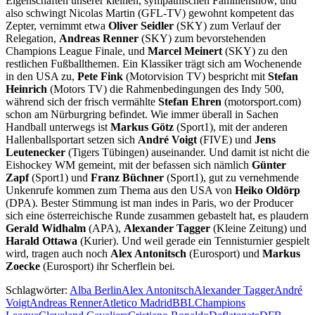
Eigenschaften unserer kleinen, sympathischen Familienshow, und
also schwingt Nicolas Martin (GFL-TV) gewohnt kompetent das
Zepter, vernimmt etwa
Oliver Seidler
(SKY) zum Verlauf der
Relegation,
Andreas Renner
(SKY) zum bevorstehenden
Champions League Finale, und
Marcel Meinert
(SKY) zu den
restlichen Fußballthemen. Ein Klassiker trägt sich am Wochenende
in den USA zu,
Pete Fink
(Motorvision TV) bespricht mit
Stefan
Heinrich
(Motors TV) die Rahmenbedingungen des Indy 500,
während sich der frisch vermählte
Stefan Ehren
(motorsport.com)
schon am Nürburgring befindet. Wie immer überall in Sachen
Handball unterwegs ist
Markus Götz
(Sport1), mit der anderen
Hallenballsportart setzen sich
André Voigt
(FIVE) und
Jens
Leutenecker
(Tigers Tübingen) auseinander. Und damit ist nicht die
Eishockey WM gemeint, mit der befassen sich nämlich
Günter
Zapf
(Sport1) und
Franz Büchner
(Sport1), gut zu vernehmende
Unkenrufe kommen zum Thema aus den USA von
Heiko Oldörp
(DPA). Bester Stimmung ist man indes in Paris, wo der Producer
sich eine österreichische Runde zusammen gebastelt hat, es plaudern
Gerald Widhalm
(APA),
Alexander Tagger
(Kleine Zeitung) und
Harald Ottawa
(Kurier). Und weil gerade ein Tennisturnier gespielt
wird, tragen auch noch
Alex Antonitsch
(Eurosport) und
Markus
Zoecke
(Eurosport) ihr Scherflein bei.
Schlagwörter:
Alba Berlin
Alex Antonitsch
Alexander Tagger
André
Voigt
Andreas Renner
Atletico Madrid
BBL
Champions