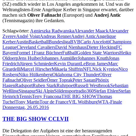
(SZ) endlich wieder in Los Angeles angekommen ist. Und was die
Weltranglisten-Erste Angelique Kerber in Singapur erwartet, darüber
machen sich
Oliver Faßnacht
(Eurosport) und
Andrej Antic
(Tennismagazin) ihre Gedanken.
Schlagwörter:
Agnieszka Radwanska
Alexander Maack
Alexander
Zverev
André Voigt
Andreas Renner
Andrej Antic
Angelique
Kerber
Austin
Basketball
Bundesliga
BVB
Carlo Ancelotti
Champions
League
Cleveland Cavaliers
David Nienhaus
Dieter Hecking
FC
Bayern
Formel 1
Franz Büchner
Fußball
Golden State Warriors
Heiko
Oldoerp
Jens Huiber
Johannes Aumüller
Johannes Knuth
Jonas
Friedrich
Jürgen Schmieder
Kevin Durant
LeBron James
Marc
Girardelli
Marcel Hirscher
Mikaela Shiffrin
NFL
Nick Kyrgios
Nico
Rosberg
Niko Hülkenberg
Oklahoma City Thunder
Oliver
Faßnacht
Oliver Seidler
Ömer Toprak
Peter Sagan
Phönix
Hagen
Radsport
Ruben Stark
Ruhrpoet
Russell Westbrook
Sebastian
Weßling
Singapur
Ski Alpin
Sölden
sportradio360
Stefan Ehlen
Stefan
Heinrich
Tennis
Terry Francona
THE BIG SHOW
Thomas
Tuchel
Tony Martin
Tour de France
VfL Wolfsburg
WTA-Finale
Donnerstag, 26.05.2016
THE BIG SHOW CCLVII
Die Delegation der Aufgaben ist eine der herausragenden