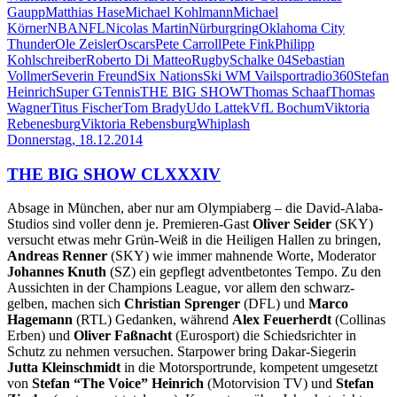
Gaupp
Matthias Hase
Michael Kohlmann
Michael
Körner
NBA
NFL
Nicolas Martin
Nürburgring
Oklahoma City
Thunder
Ole Zeisler
Oscars
Pete Carroll
Pete Fink
Philipp
Kohlschreiber
Roberto Di Matteo
Rugby
Schalke 04
Sebastian
Vollmer
Severin Freund
Six Nations
Ski WM Vail
sportradio360
Stefan
Heinrich
Super G
Tennis
THE BIG SHOW
Thomas Schaaf
Thomas
Wagner
Titus Fischer
Tom Brady
Udo Lattek
VfL Bochum
Viktoria
Rebenesburg
Viktoria Rebensburg
Whiplash
Donnerstag, 18.12.2014
THE BIG SHOW CLXXXIV
Absage in München, aber nur am Olympiaberg – die David-Alaba-
Studios sind voller denn je. Premieren-Gast
Oliver Seider
(SKY)
versucht etwas mehr Grün-Weiß in die Heiligen Hallen zu bringen,
Andreas Renner
(SKY) wie immer mahnende Worte, Moderator
Johannes Knuth
(SZ) ein gepflegt adventbetontes Tempo. Zu den
Aussichten in der Champions League, vor allem den schwarz-
gelben, machen sich
Christian Sprenger
(DFL) und
Marco
Hagemann
(RTL) Gedanken, während
Alex Feuerherdt
(Collinas
Erben) und
Oliver Faßnacht
(Eurosport) die Schiedsrichter in
Schutz zu nehmen versuchen. Starpower bring Dakar-Siegerin
Jutta Kleinschmidt
in die Motorsportrunde, kompetent umgesetzt
von
Stefan “The Voice” Heinrich
(Motorvision TV) und
Stefan