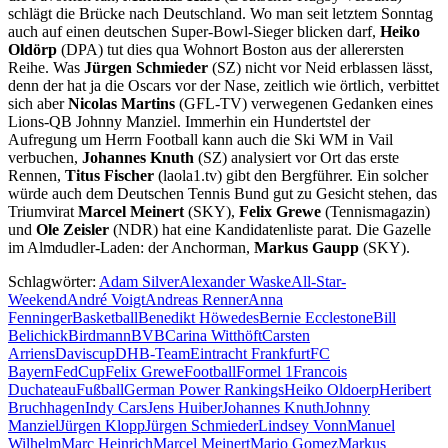
schlägt die Brücke nach Deutschland. Wo man seit letztem Sonntag
auch auf einen deutschen Super-Bowl-Sieger blicken darf,
Heiko
Oldörp
(DPA) tut dies qua Wohnort Boston aus der allerersten
Reihe. Was
Jürgen Schmieder
(SZ) nicht vor Neid erblassen lässt,
denn der hat ja die Oscars vor der Nase, zeitlich wie örtlich, verbittet
sich aber
Nicolas Martins
(GFL-TV) verwegenen Gedanken eines
Lions-QB Johnny Manziel. Immerhin ein Hundertstel der
Aufregung um Herrn Football kann auch die Ski WM in Vail
verbuchen,
Johannes Knuth
(SZ) analysiert vor Ort das erste
Rennen,
Titus Fischer
(laola1.tv) gibt den Bergführer. Ein solcher
würde auch dem Deutschen Tennis Bund gut zu Gesicht stehen, das
Triumvirat
Marcel Meinert
(SKY),
Felix Grewe
(Tennismagazin)
und
Ole Zeisler
(NDR) hat eine Kandidatenliste parat. Die Gazelle
im Almdudler-Laden: der Anchorman,
Markus Gaupp
(SKY).
Schlagwörter:
Adam Silver
Alexander Waske
All-Star-
Weekend
André Voigt
Andreas Renner
Anna
Fenninger
Basketball
Benedikt Höwedes
Bernie Ecclestone
Bill
Belichick
Birdmann
BVB
Carina Witthöft
Carsten
Arriens
Daviscup
DHB-Team
Eintracht Frankfurt
FC
Bayern
FedCup
Felix Grewe
Football
Formel 1
Francois
Duchateau
Fußball
German Power Rankings
Heiko Oldoerp
Heribert
Bruchhagen
Indy Cars
Jens Huiber
Johannes Knuth
Johnny
Manziel
Jürgen Klopp
Jürgen Schmieder
Lindsey Vonn
Manuel
Wilhelm
Marc Heinrich
Marcel Meinert
Mario Gomez
Markus