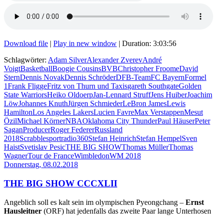
Download file
|
Play in new window
|
Duration: 3:03:56
Schlagwörter:
Adam Silver
Alexander Zverev
André
Voigt
Basketball
Boogie Cousins
BVB
Christopher Froome
David
Stern
Dennis Novak
Dennis Schröder
DFB-Team
FC Bayern
Formel
1
Frank Fligge
Fritz von Thurn und Taxis
gareth Southgate
Golden
State Warriors
Heiko Oldoerp
Jan-Lennard Struff
Jens Huiber
Joachim
Löw
Johannes Knuth
Jürgen Schmieder
LeBron James
Lewis
Hamilton
Los Angeles Lakers
Lucien Favre
Max Verstappen
Mesut
Özil
Michael Körner
NBA
Oklahoma City Thunder
Paul Häuser
Peter
Sagan
Producer
Roger Federer
Russland
2018
Scrabble
sportradio360
Stefan Heinrich
Stefan Hempel
Sven
Haist
Svetislav Pesic
THE BIG SHOW
Thomas Müller
Thomas
Wagner
Tour de France
Wimbledon
WM 2018
Donnerstag, 08.02.2018
THE BIG SHOW CCCXLII
Angeblich soll es kalt sein im olympischen Pyeongchang –
Ernst
Hausleitner
(ORF) hat jedenfalls das zweite Paar lange Unterhosen