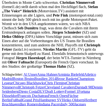
Überholen in Monte Carlo schwertun.
Christian Nimmervoll
(formel1.de) stellt darob schon mal den Heckflügel flach,
Stefan
„The Voice“ Heinrich
(Motorvision.TV) assistiert mit
Erinnerungen an alte Ligiers, und
Pete Fink
(motorsport-total.com)
nimmt die Indy 500 gleich noch mit ins große Motorsport-Paket.
Womit wir in den USA angekommen wären, wo sich NBA
Chefkoch
Seb Dumitru
fragt, was denn die Cavaliers mit ihrem
Erstrundenpuck anfangen sollen.
Jürgen Schmieder
(SZ) und
Heiko Oldörp
(DPA) hätten Vorschläge parat, müssen sich zum
Einen aber auf die Vorbereitungen des US Teams für Brasilien
konzentrieren, und zum anderen die NHL Playoffs mit
Christoph
Fetzer
(laola1.tv) sezieren.
Nicolas Martin
(GFL-TV) geht da
gerne mit dem Skalpell zu Hand. Ebenfalls feinmotorisch unterwegs
Fotograf
Jürgen Hasenkopf
, der beim WTA-Turnier in Nürnberg
mit
Oliver Faßnacht
(Eurosport) die French Open vorschaut. In
den Studios: der großartige
Thomas Hahn
(SZ).
Schlagwörter:
Al Unser
Anna Hahner
Arminia Bielefeld
Atletico
Madrid
Boston Bruins
Brasilien 2014
Brose Baskets
Champions
League
Chicago Blackhawks
Chris Fleming
Christian
Nimmervoll
Christoph Fetzer
Cleveland Cavaliers
Darstadt 98
Dennis
Seidenberg
Diego Costa
DLV
Draft Lottery
Formel 1
Fortuna
Düsseldorf
Francois Duchateau
French Open
Füchse
Berlin
Fußball
Grand Prix
Hamburger SV
Heiko Oldoerp
Heribert
Bruchhagen
Iker Romero
Indiana Pacers
Indy 500
Jacques