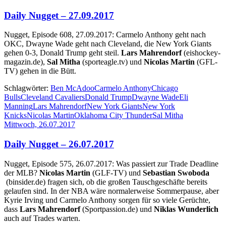
Daily Nugget – 27.09.2017
Nugget, Episode 608, 27.09.2017: Carmelo Anthony geht nach
OKC, Dwayne Wade geht nach Cleveland, die New York Giants
gehen 0-3, Donald Trump geht steil.
Lars Mahrendorf
(eishockey-
magazin.de),
Sal Mitha
(sporteagle.tv) und
Nicolas Martin
(GFL-
TV) gehen in die Bütt.
Schlagwörter:
Ben McAdoo
Carmelo Anthony
Chicago
Bulls
Cleveland Cavaliers
Donald Trump
Dwayne Wade
Eli
Manning
Lars Mahrendorf
New York Giants
New York
Knicks
Nicolas Martin
Oklahoma City Thunder
Sal Mitha
Mittwoch, 26.07.2017
Daily Nugget – 26.07.2017
Nugget, Episode 575, 26.07.2017: Was passiert zur Trade Deadline
der MLB?
Nicolas Martin
(GLF-TV) und
Sebastian Swoboda
(binsider.de) fragen sich, ob die großen Tauschgeschäfte bereits
gelaufen sind. In der NBA wäre normalerweise Sommerpause, aber
Kyrie Irving und Carmelo Anthony sorgen für so viele Gerüchte,
dass
Lars Mahrendorf
(Sportpassion.de) und
Niklas Wunderlich
auch auf Trades warten.