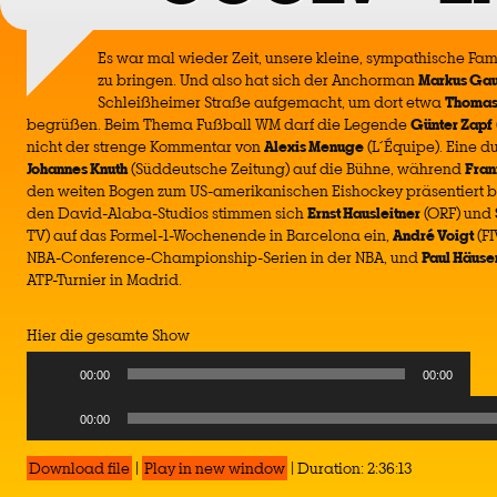
Es war mal wieder Zeit, unsere kleine, sympathische Fam
zu bringen. Und also hat sich der Anchorman
Markus Ga
Schleißheimer Straße aufgemacht, um dort etwa
Thomas
begrüßen. Beim Thema Fußball WM darf die Legende
Günter Zapf
nicht der strenge Kommentar von
Alexis Menuge
(L´Équipe). Eine d
Johannes Knuth
(Süddeutsche Zeitung) auf die Bühne, während
Fran
den weiten Bogen zum US-amerikanischen Eishockey präsentiert b
den David-Alaba-Studios stimmen sich
Ernst Hausleitner
(ORF) und
TV) auf das Formel-1-Wochenende in Barcelona ein,
André Voigt
(FI
NBA-Conference-Championship-Serien in der NBA, und
Paul Häuse
ATP-Turnier in Madrid.
Hier die gesamte Show
Audio
00:00
00:00
Player
Audio
00:00
Player
Download file
|
Play in new window
|
Duration: 2:36:13