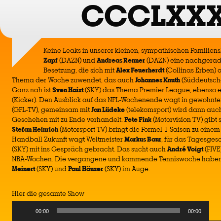
CCCLXXX
Keine Leaks in unserer kleinen, sympathischen Familien
Zapf
(DAZN) und
Andreas Renner
(DAZN) eine nachgerad
Besetzung, die sich mit
Alex Feuerherdt
(Collinas Erben)
Thema der Woche zuwendet, das auch
Johannes Knuth
(Süddeutsche 
Ganz nah ist
Sven Haist
(SKY) das Thema Premier League, ebenso e
(Kicker). Den Ausblick auf das NFL-Wochenende wagt in gewohnt
(GFL-TV), gemeinsam mit
Jan Lüdeke
(telekomsport) wird dann auc
Geschehen mit zu Ende verhandelt.
Pete Fink
(Motorvision TV) gibt
Stefan Heinrich
(Motorsport TV) bringt die Formel-1-Saison zu einem 
Handball Zukunft wagt Weltmeister
Markus Baur
, für das Tagesges
(SKY) mit ins Gespräch gebracht. Das sucht auch
André Voigt
(FIVE
NBA-Wochen. Die vergangene und kommende Tenniswoche haben 
Meinert
(SKY) und
Paul Häuser
(SKY) im Auge.
Hier die gesamte Show
Audio
00:00
00:00