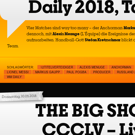
Daily 2018, T
Vier Matches sind way too many – der Anchorman
Marku
dennoch, mit
Alexis Menuge
(L´Équipe) die Ereignisse de
aufzuarbeiten. Handball-Gott
Stefan Kretzschmar
blickt 
Team.
SCHLAGWÖRTER:
12TITELVERTEIDIGER
ALEXIS MENUGE
ANCHORMAN
LIONEL MESSI
MARKUS GAUPP
PAUL POGBA
PRODUCER
RUSSLAND 
WM DAILY
Donnerstag, 10.05.2018
THE BIG S
CCCLV – Li