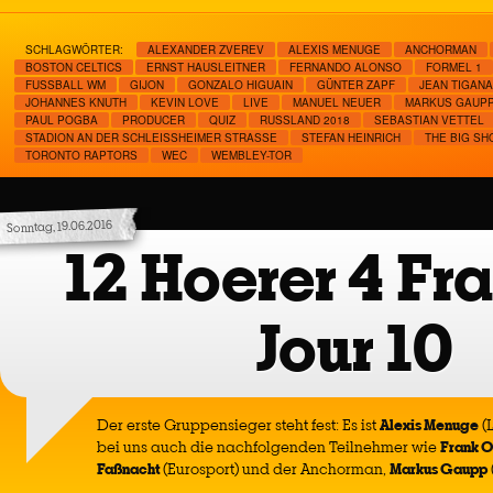
SCHLAGWÖRTER:
ALEXANDER ZVEREV
ALEXIS MENUGE
ANCHORMAN
BOSTON CELTICS
ERNST HAUSLEITNER
FERNANDO ALONSO
FORMEL 1
FUSSBALL WM
GIJON
GONZALO HIGUAIN
GÜNTER ZAPF
JEAN TIGANA
JOHANNES KNUTH
KEVIN LOVE
LIVE
MANUEL NEUER
MARKUS GAUP
PAUL POGBA
PRODUCER
QUIZ
RUSSLAND 2018
SEBASTIAN VETTEL
STADION AN DER SCHLEISSHEIMER STRASSE
STEFAN HEINRICH
THE BIG S
TORONTO RAPTORS
WEC
WEMBLEY-TOR
Sonntag, 19.06.2016
12 Hoerer 4 Fr
Jour 10
Der erste Gruppensieger steht fest: Es ist
Alexis Menuge
(
bei uns auch die nachfolgenden Teilnehmer wie
Frank 
Faßnacht
(Eurosport) und der Anchorman,
Markus Gaupp