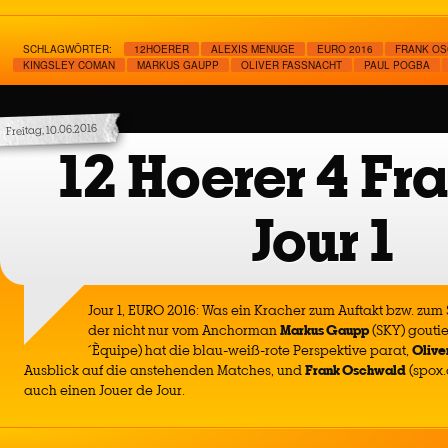
SCHLAGWÖRTER:
12HOERER
ALEXIS MENUGE
EURO 2016
FRANK O
KINGSLEY COMAN
MARKUS GAUPP
OLIVER FASSNACHT
PAUL POGBA
Freitag, 10.06.2016
12 Hoerer 4 Fr
Jour 1
Jour 1, EURO 2016: Was ein Kracher zum Auftakt bzw. zum 
der nicht nur vom Anchorman
Markus Gaupp
(SKY) goutie
´Èquipe) hat die blau-weiß-rote Perspektive parat,
Olive
Ausblick auf die anstehenden Matches, und
Frank Oschwald
(spox.
auch einen Jouer de Jour.