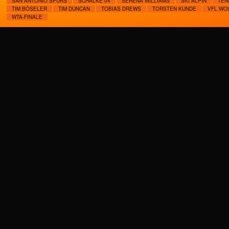
SAN ANTONIO SPURS
SCHALKE 04
SERENA WILLIAMS
SKI ALPIN
TEN
TIM BÖSELER
TIM DUNCAN
TOBIAS DREWS
TORSTEN KUNDE
VFL WO
WTA-FINALE