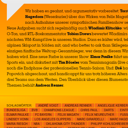
Wir haben es geahnt, und argumentativ vorbereitet:
Tors
Hagedorn
(Weserkurier) über das Wirken von Felix Magath
nach Aufnahme unserer sympathischen Familienshow se
Neue Aufgaben sucht sich regelmäßig auch
Wladimir Klitschko
: w
O-Ton, und RTL-Boxkommentator
Tobias Drews
bewertet Wladimirs
nächsten WM-Kampf live in unseren Studios. Dass es kälter wird, tei
alpinen Skisport in Sölden mit, and who better to ask than Skilege
einzigen fünffache Weltcup-Gesamtsieger, wer denn in diesem Wint
haben wird. Eine neue Farbe in unserer Show:
Elmar Paulke
führt un
Sports ein, und diskutiert mit
Tim Böseler
vom Tennismagazin (live a
noch die Endphase der professionellen Tennis-Saison. Und:
Dré
hat
Popovich abgeschaut, und handicappt für uns trotz höheren Alter
drei Teams aus dem Westen. Den Überblick über diesen Blumenst
Themen behält
Andreas Renner
.
SCHLAGWÖRTER:
ANDRÉ VOIGT
ANDREAS RENNER
ANGELIQUE KERBER
BUNDESLIGA
BVB
CHAMPIONS LEAGUE
CHRIS PAUL
DARTS
EINT
ELMAR PAULKE
FC BAYERN
FELIX MAGATH
FELIX NEUREUTHER
FUSS
LINDSEY VONN
LOS ANGELES CLIPPERS
MARC GIRARDELLI
MARC HAGE
MARIA RIESCH
NBA
OKLAHOMA CITY THUNDER
PHILIPP KOHLSCHREIBER