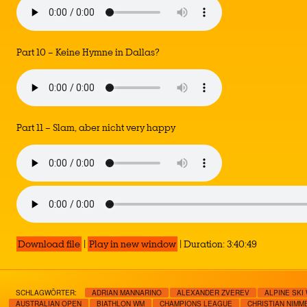
Part 10 – Keine Hymne in Dallas?
Part 11 – Slam, aber nicht very happy
Download file
|
Play in new window
|
Duration: 3:40:49
SCHLAGWÖRTER:
ADRIAN MANNARINO
ALEXANDER ZVEREV
ALPINE SKI
AUSTRALIAN OPEN
BIATHLON WM
CHAMPIONS LEAGUE
CHRISTIAN NIMM