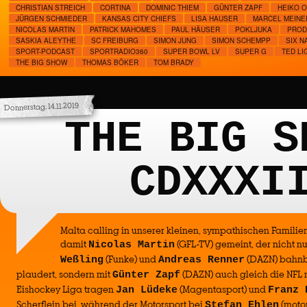
CHRISTIAN STREICH
CORTINA
DOMINIC THIEM
GÜNTER ZAPF
HEIKO 
JÜRGEN SCHMIEDER
KANSAS CITY CHIEFS
LISA HAUSER
MARCEL MEINE
NICOLAS MARTIN
PATRICK MAHOMES
PAUL HÄUSER
POKLJUKA
PROD
SASKIA ALEYTHE
SC FREIBURG
SIMON JUNG
SIMON SCHEMPP
SIX N
SPORT-PODCAST
SPORTRADIO360
SUPER BOWL LV
SUPER G
TED LI
THE BIG SHOW
THOMAS BÖKER
TOM BRADY
Donnerstag, 14.11.2019
THE BIG S
CDXXXI
Malta calling in unserer kleinen, sympathischen Familien
damit
(GFL-TV) gemeint, der nicht nu
Nicolas Martin
(Funke) und
(DAZN) bahnb
Weßling
Andreas Renner
plaudert, sondern mit
(DAZN) auch gleich die NFL 
Günter Zapf
Eishockey Liga tragen
(Magentasport) und
Jan Lüdeke
Franz 
Scherflein bei, während der Motorsport bei
(moto
Stefan Ehlen