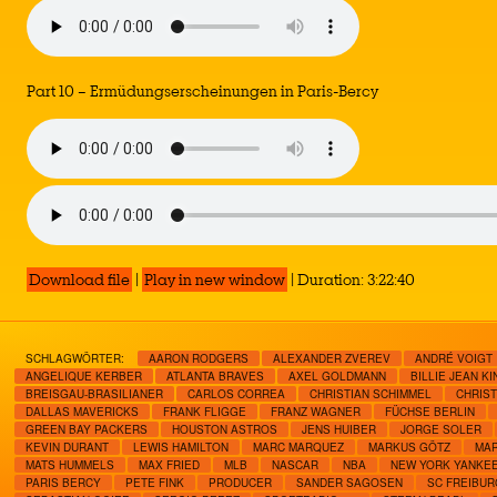
Part 10 – Ermüdungserscheinungen in Paris-Bercy
Download file
|
Play in new window
|
Duration: 3:22:40
SCHLAGWÖRTER:
AARON RODGERS
ALEXANDER ZVEREV
ANDRÉ VOIGT
ANGELIQUE KERBER
ATLANTA BRAVES
AXEL GOLDMANN
BILLIE JEAN K
BREISGAU-BRASILIANER
CARLOS CORREA
CHRISTIAN SCHIMMEL
CHRIST
DALLAS MAVERICKS
FRANK FLIGGE
FRANZ WAGNER
FÜCHSE BERLIN
GREEN BAY PACKERS
HOUSTON ASTROS
JENS HUIBER
JORGE SOLER
KEVIN DURANT
LEWIS HAMILTON
MARC MARQUEZ
MARKUS GÖTZ
MAR
MATS HUMMELS
MAX FRIED
MLB
NASCAR
NBA
NEW YORK YANKE
PARIS BERCY
PETE FINK
PRODUCER
SANDER SAGOSEN
SC FREIBUR