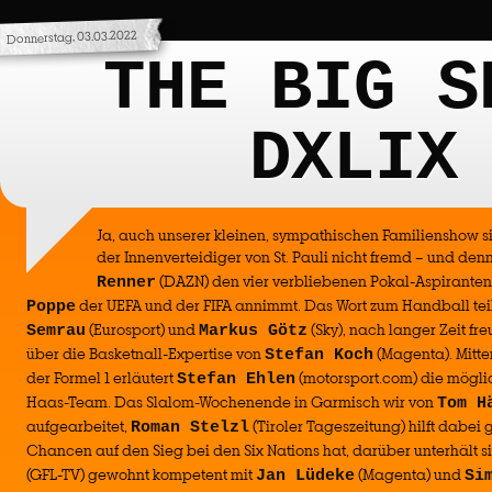
Donnerstag, 03.03.2022
THE BIG S
DXLIX
Ja, auch unserer kleinen, sympathischen Familienshow s
der Innenverteidiger von St. Pauli nicht fremd – und de
(DAZN) den vier verbliebenen Pokal-Aspirante
Renner
der UEFA und der FIFA annimmt. Das Wort zum Handball tei
Poppe
(Eurosport) und
(Sky), nach langer Zeit fr
Semrau
Markus Götz
über die Basketnall-Expertise von
(Magenta). Mitte
Stefan Koch
der Formel 1 erläutert
(motorsport.com) die mögl
Stefan Ehlen
Haas-Team. Das Slalom-Wochenende in Garmisch wir von
Tom H
aufgearbeitet,
(Tiroler Tageszeitung) hilft dabei 
Roman Stelzl
Chancen auf den Sieg bei den Six Nations hat, darüber unterhält s
(GFL-TV) gewohnt kompetent mit
(Magenta) und
Jan Lüdeke
Si