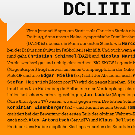
DCLIII
Wenn jemand länger am Start ist als Christian Streich al
Freiburg, dann unsere kleine, sympathische Familiensh
(DAZN) ist ebenso ein Mann der ersten Stunde wie
Marc
bei der Diskussionskultur im Fußballteil sehr hilft. Und auch wenn
rund geht,
(DAZN) und
Christian Schimmel
Nicolas Mart
Vereinswechsel gut und richtig einzuordnen. BIG-SHOW-Legende
(Magentasport) fragt derweil um einen Campingplatz in der Nähe v
MotoGP und also
(Sky) steht der Abstecher nach 
Edgar Mielke
(Motorsport TV) wird da genau hinsehen.
Stefan Heinrich
St
traut indes Niko Hülkenberg in Melbourne eine Verdopplung seine
Italien hat schon wieder zugeschlagen,
(Magentasp
Jan Lüdeke
(More than Sports TV) wissen, wo und gegen wen. Die letzten Schne
(SZ) – und das mit neuem Gerät.
Korbinian Eisenberger
Tom
assistiert bei der Bewertung des ersten Teils des alpinen Weltcup
auch noch
(ServusTV) und
Alex Antonitsch
Klaus Bellste
Producer Jens Huiber mögliche Einstiegsszenarien der Saudis in de