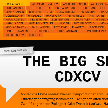
SCHLAGWÖRTER:
ALEXANDER ZVEREV
ANDREAS RENNER
AXEL GOLDM
BOB HANNING
BOSTON RED SOX
BUBBA WALLACE
CHRISTIAN STREICH
DENNY HAMLIN
DFB-TEAM
DTM
EDGAR MIELKE
FC BAYERN
FRANZ
GÜNTER ZAPF
HANDBALL
HANSI FLICK
INDIAN WELLS
JAN PLATTE
KARIM ADEYEMI
KEVIN TRAPP
LUIS ENRIQUE
LUKAS AUER
MANUEL 
MARKUS GÖTZ
MIKE ROCKEFELLER
NASCAR
NATHAN EOVALDI
NEW 
NICOLAS MARTIN
PAUL HÄUSER
PETE FINK
PLAYOFFS
PRODUCER
ROBERTO MANCINI
SC FREIBURG
SEBASTIAN KAYSER
SPORTRADIO360
THE BIG SHOW
THW KIEL
Donnerstag, 11.02.2021
THE BIG S
CDXCV
Sollten die Gäste unserer kleinen, sympathischen Famil
Einreisegenehmigung bekommen – wir gehen auch dorthi
Zweifel sogar nach Budapest. Oder Doha.
Nicolas Ma