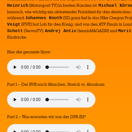
(Motorsport TV) in besten Händen ist.
Heinrich
Michael Körn
hernach, wie wichtig ein abtretender Präsident für den deutschen 
während
(SZ) ganz tief in das Nike Oregon Pro
Johannes Knuth
(FIVE) hat Lob für den König, und von den ATP Finals in Lon
Voigt
(ServusTV),
(tennisMAGAZIN) und
Schett
Andrej Antic
Morit
Eindrücke.
Hier die gesamte Show
Part 1 – Der BVB nach München, Streich vs. Abraham
Part 2 – Was erwarten wir von der DFB-Elf?