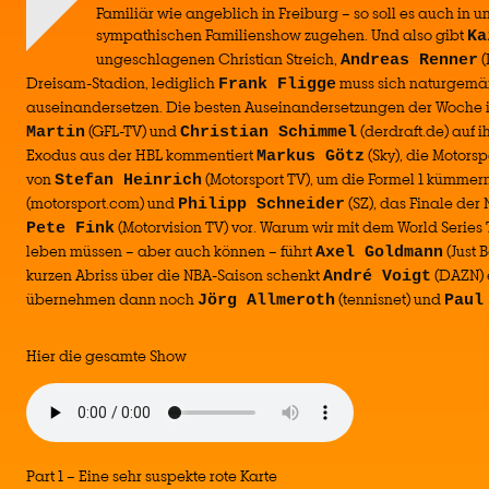
Familiär wie angeblich in Freiburg – so soll es auch in u
sympathischen Familienshow zugehen. Und also gibt
Ka
ungeschlagenen Christian Streich,
(
Andreas Renner
Dreisam-Stadion, lediglich
muss sich naturgemä
Frank Fligge
auseinandersetzen. Die besten Auseinandersetzungen der Woche 
(GFL-TV) und
(derdraft.de) auf i
Martin
Christian Schimmel
Exodus aus der HBL kommentiert
(Sky), die Motorsp
Markus Götz
von
(Motorsport TV), um die Formel 1 kümmer
Stefan Heinrich
(motorsport.com) und
(SZ), das Finale der
Philipp Schneider
(Motorvision TV) vor. Warum wir mit dem World Series T
Pete Fink
leben müssen – aber auch können – führt
(Just 
Axel Goldmann
kurzen Abriss über die NBA-Saison schenkt
(DAZN) 
André Voigt
übernehmen dann noch
(tennisnet) und
Jörg Allmeroth
Paul
Hier die gesamte Show
Part 1 – Eine sehr suspekte rote Karte