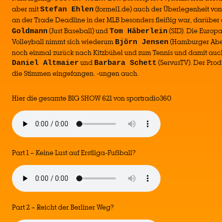
aber mit
(formel1.de) auch der Überlegenheit vo
Stefan Ehlen
an der Trade Deadline in der MLB besonders fleißig war, darüber 
(Just Baseball) und
(SID). Die Europ
Goldmann
Tom Häberlein
Volleyball nimmt sich wiederum
(Hamburger Aben
Björn Jensen
noch einmal zurück nach Kitzbühel und zum Tennis und damit au
und
(ServusTV). Der Pro
Daniel Altmaier
Barbara Schett
die Stimmen eingefangen. -ungen auch.
Hier die gesamte BIG SHOW 621 von sportradio360
Part 1 – Keine Lust auf Erstliga-Fußball?
Part 2 – Reicht der Berliner Weg?