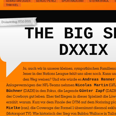
SEBASTIAN OGIER
SERGIO PEREZ
SPORTRADIO360
STEFAN BRADL
THW KIEL
Donnerstag, 07.10.2021
THE BIG S
DXXIX
Ja, auch wir in unserer kleinen, sympathischen Familien
Jener in der Nations League fehlt uns aber noch. Kann u
den Weg weisen? Und wie würde es
Andreas Renner
Anlagevermögen der NFL-Teams nehmen
(GFL
Nicolas Martin
(DAZN) in den Fokus, die Legende
(DAZN
Büchner
Günter Zapf
der Cowboys gut leben. Eher tief fliegen in dieser Spielzeit die Lö
erzählt, warum. Kurz vor dem Finale der DTM auf dem Norisring pl
(ran), die Coverage der Formel 1 übernimmt diesmal exkl
Mielke
(Motorsport TV). Wie historisch der Sieg von Bubba Wallace in Ta