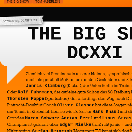
THE BIG SHOW
TOM HÄBERLEIN
Donnerstag, 03.08.2023
THE BIG S
DCXXI
Ziemlich viel Prominenz in unserer kleinen, sympathisc
auch ein gerüttelt Maß an bekannten Gesichtern und S
(Kicker), der Union Berlin im Traini
Jannis Klimburg
Oder
, der auf eine gute Saison des SC Freiburg 
Rolf Fuhrmann
(Sportschau), der allerdings den Weg nach Düss
Thorsten Poppe
Eintracht-Frankfurt Coach
hat diese Sorgen nic
Oliver Glasner
am Tennis in Kitzbühel. Ebenso wie Ex-Skistar
und di
Hans Knauß
Granden
,
und
Marco Schwarz
Adrian Pertl
Linus Stras
Champion ist gekrönt, aber
(ran) ruht ja nie – un
Edgar Mielke
Nürburgring.
(Motorsport TV) kennt sich dort 
Stefan Heinrich