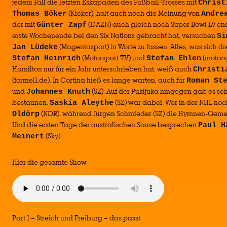
jedem Fall die letzten Eskapaden des Fußball-Trosses mit
Christ
(Kicker), holt auch noch die Meinung von
Thomas Böker
Andre
der mit
(DAZN) auch gleich noch Super Bowl LV en
Günter Zapf
erste Wochenende bei den Six Nations gebracht hat, versuchen
Si
(Magentasport) in Worte zu fassen. Alles, was sich d
Jan Lüdeke
(Motorsport TV) und
(motors
Stefan Heinrich
Stefan Ehlen
Hamilton nur für ein Jahr unterschrieben hat, weiß auch
Christi
(formel1.de). In Cortina hieß es lange warten, auch für
Roman St
und
(SZ). Auf der Pukljuka hingegen gab es sc
Johannes Knuth
bestaunen.
(SZ) war dabei. Wer in der NHL noc
Saskia Aleythe
(NDR), während Jürgen Schmieder (SZ) die Hymnen-Gemen
Oldörp
Und die ersten Tage der australischen Sause besprechen
Paul H
(Sky).
Meinert
Hier die gesamte Show
Part 1 – Streich und Freiburg – das passt