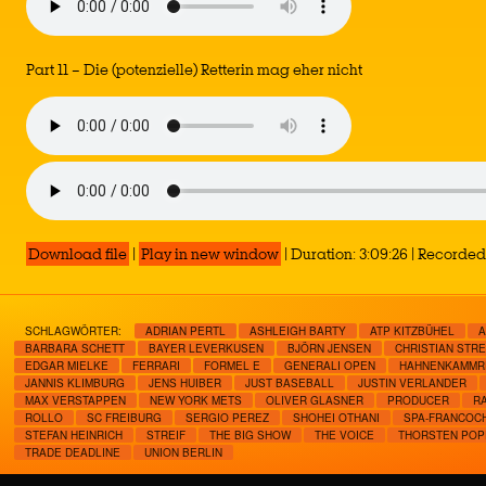
Part 11 – Die (potenzielle) Retterin mag eher nicht
Download file
|
Play in new window
|
Duration: 3:09:26
|
Recorded 
SCHLAGWÖRTER:
ADRIAN PERTL
ASHLEIGH BARTY
ATP KITZBÜHEL
A
BARBARA SCHETT
BAYER LEVERKUSEN
BJÖRN JENSEN
CHRISTIAN STRE
EDGAR MIELKE
FERRARI
FORMEL E
GENERALI OPEN
HAHNENKAMMR
JANNIS KLIMBURG
JENS HUIBER
JUST BASEBALL
JUSTIN VERLANDER
MAX VERSTAPPEN
NEW YORK METS
OLIVER GLASNER
PRODUCER
R
ROLLO
SC FREIBURG
SERGIO PEREZ
SHOHEI OTHANI
SPA-FRANCOC
STEFAN HEINRICH
STREIF
THE BIG SHOW
THE VOICE
THORSTEN POP
TRADE DEADLINE
UNION BERLIN