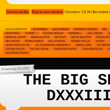
Download file
|
Play in new window
|
Duration: 3:11:34
|
Recorded o
SCHLAGWÖRTER:
ACHORMAN
ANCHORMAN
ANDREAS RENNER
BBL
DFB-POKAL
FORMEL 1
FÜCHSE BERLIN
HANDBALL
JAN LÜDEKE
J
MARKUS GAUPP
MARKUS GÖTZ
MOTOGP
NIKITA MAZEPIN
PRODUCE
RB LEIPZIG
ROBIN HUIBER
ROLLENSPIEL
ROMAN STELZL
RUGBY
SEBASTIAN VETTEL
SG FLENSBURG-HANDEWITT
SIMON JUNG
SIX NATIO
STEFAN EHLEN
THE BIG SHOW
THORSTEN POPPE
TOM HÄBERLEIN
U
VALENTINO ROSSI
Donnerstag, 04.11.2021
THE BIG S
DXXXII