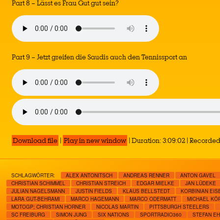
Part 8 – Lässt es Frau Gut gut sein?
Part 9 – Jetzt greifen die Saudis auch den Tennissport an
Download file
|
Play in new window
|
Duration: 3:09:02
|
Recorded 
SCHLAGWÖRTER:
ALEX ANTONITSCH
ANDREAS RENNER
ANTON GAVEL
CHRISTIAN SCHIMMEL
CHRISTIAN STREICH
EDGAR MIELKE
JAN LÜDEKE
JULIAN NAGELSMANN
JUSTIN FIELDS
KLAUS BELLSTEDT
KORBINIAN EI
LARA GUT-BEHRAMI
MARCO HAGEMANN
MARCO ODERMATT
MICHAEL KÖ
MOTOGP; CHRISTIAN HORNER
NICOLAS MARTIN
PITTSBURGH STEELERS
SC FREIBURG
SIMON JUNG
SIX NATIONS
SPORTRADIO360
STEFAN E