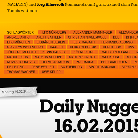
MAGAZIN) und
Jörg Allmeroth
(tennisnet.com) ganz aktuell dem Kam
Tennis widmen.
SCHLAGWÖRTER:
1.FC NÜRNBERG
ALEXANDER MANNINGER
ALEXANDER
ANDREJ ANTIC
ANETT SATTLER
CHRISTIAN NIMMERVOLL
DEL
DFB-TE
EHC MÜNCHEN
EISBÄREN BERLIN
FELIX MAGATH
FERNANDO ALONSO
GRIZZLYS WOLFSBURG
HAAS F1
HEIKO OLDOERP
HERHA BSC
HSV
JÖRG ALLMEROTH
KEVIN HARVICK
KÖLNER HAIE
MARC HINDELANG
MARCO REUS
MARKUS SCHOPP
MARTIN KONRAD
MAX KRUSE
MICHA
NOVAK DJOKOVIC
OLYMPIASTADION
PAL DARDAI
PEP GUARDIOLA
PE
RB LEIPZIG
RENE WELLER
SC FREIBURG
SPORTRADIO360
STEFAN Z
THOMAS WAGNER
UWE KRUPP
Montag, 16.02.2015
Daily Nugge
16.02.201