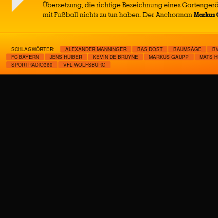
Übersetzung, die richtige Bezeichnung eines Gartenger
mit Fußball nichts zu tun haben. Der Anchorman
Markus
SCHLAGWÖRTER:
ALEXANDER MANNINGER
BAS DOST
BAUMSÄGE
B
FC BAYERN
JENS HUIBER
KEVIN DE BRUYNE
MARKUS GAUPP
MATS 
SPORTRADIO360
VFL WOLFSBURG