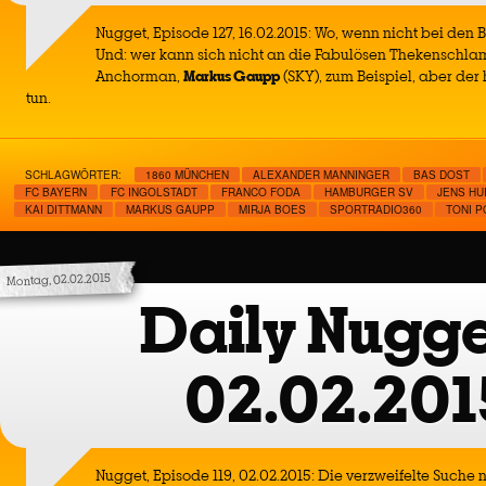
Nugget, Episode 127, 16.02.2015: Wo, wenn nicht bei den B
Und: wer kann sich nicht an die Fabulösen Thekenschla
Anchorman,
Markus Gaupp
(SKY), zum Beispiel, aber der 
tun.
SCHLAGWÖRTER:
1860 MÜNCHEN
ALEXANDER MANNINGER
BAS DOST
FC BAYERN
FC INGOLSTADT
FRANCO FODA
HAMBURGER SV
JENS HU
KAI DITTMANN
MARKUS GAUPP
MIRJA BOES
SPORTRADIO360
TONI 
Montag, 02.02.2015
Daily Nugge
02.02.201
Nugget, Episode 119, 02.02.2015: Die verzweifelte Suche