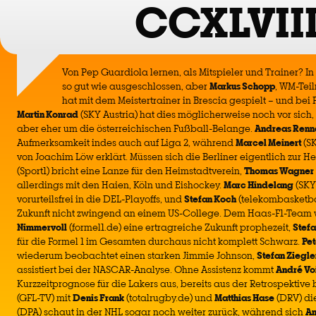
CCXLVII
Von Pep Guardiola lernen, als Mitspieler und Trainer? 
so gut wie ausgeschlossen, aber
Markus Schopp
, WM-Teil
hat mit dem Meistertrainer in Brescia gespielt – und bei 
Martin Konrad
(SKY Austria) hat dies möglicherweise noch vor sich
aber eher um die österreichischen Fußball-Belange.
Andreas Renn
Aufmerksamkeit indes auch auf Liga 2, während
Marcel Meinert
(SK
von Joachim Löw erklärt. Müssen sich die Berliner eigentlich zur H
(Sport1) bricht eine Lanze für den Heimstadtverein,
Thomas Wagner
allerdings mit den Haien, Köln und Eishockey.
Marc Hindelang
(SKY
vorurteilsfrei in die DEL-Playoffs, und
Stefan Koch
(telekombasketbal
Zukunft nicht zwingend an einem US-College. Dem Haas-F1-Team 
Nimmervoll
(formel1.de) eine ertragreiche Zukunft prophezeit,
Stefa
für die Formel 1 im Gesamten durchaus nicht komplett Schwarz.
Pet
wiederum beobachtet einen starken Jimmie Johnson,
Stefan Ziegle
assistiert bei der NASCAR-Analyse. Ohne Assistenz kommt
André Vo
Kurzzeitprognose für die Lakers aus, bereits aus der Retrospektiv
(GFL-TV) mit
Denis Frank
(totalrugby.de) und
Matthias Hase
(DRV) die
(DPA) schaut in der NHL sogar noch weiter zurück, während sich
An