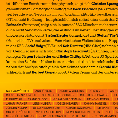
ist. Näher am Effzeh, zumindest physisch, zeigt sich
Christian Spren
gemeinsamen Samstagnachmittag mit
Jonas Friedrich
(SKY) freudv
viel Freude wird Tyson Fury im von Wladimir Klitschko bevölkerten
(RTL) macht Hoffnung – hauptsächlich sich selbst, aber auch den
Faßnacht
(Eurosport) zeigt sich in puncto 1860 München nicht ganz
auch nicht Sebastian Vettel, der erstmals im neuen Dienstwagen vo
(motorsport-total.com),
Stefan Ziegler
(formel1.de) und
Stefan “The 
(Motorvision.TV) analysieren. Vom vierfachen Weltmeister aus He
in der NBA,
André Voigt
(FIVE) und
Seb Dumitru
(NBA Chef) nehmen s
vor. Genau so muss sich auch
Christoph Leischwitz
(SZ) fühlen, wen
Kollegen
Jürgen Schmieder
und
Heiko Oldörp
(DPA) den US-Sport sez
kaum eine Skifahrer-Nation besser seziert als die österreichische,
E
neben der Analyse auch gleich den Schneebericht mit.
Gerald Kle
schließlich mit
Herbert Gogel
(Sport1+) dem Tennis auf der anderen
SCHLAGWÖRTER:
ANDRÉ VOIGT
ANDREW WIGGINS
ARMIN VEH
ASPE
CHRISTIAN SPRENGER
CHRISTOPH LEISCHWITZ
CRISTIANO RONALDO
DE
FLIGGWERK
FRANK FLIGGE
GERALD KLEFFMANN
HEIKO OLDOERP
H
JABARI PARKER
JENS HUIBER
JOE ZINNBAUER
JOHNNY MANZIEL
JON
JÜRGEN KLOPP
JÜRGEN SCHMIEDER
KLIMAERWÄRMUNG
LE MANS
M
MICHAEL KÖRNER
MIKAELA SHIFFRIN
NEW ENGLAND PATRIOTS
NFL
NIKO HÜLKKENBERG
OLIVER FASSNACHT
PETE FINK
PEYTON MANNING