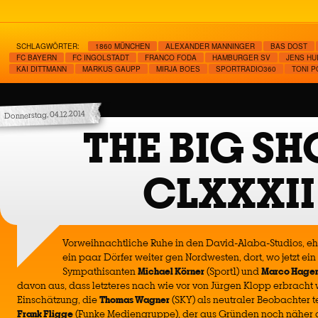
SCHLAGWÖRTER:
1860 MÜNCHEN
ALEXANDER MANNINGER
BAS DOST
FC BAYERN
FC INGOLSTADT
FRANCO FODA
HAMBURGER SV
JENS HU
KAI DITTMANN
MARKUS GAUPP
MIRJA BOES
SPORTRADIO360
TONI 
Donnerstag, 04.12.2014
THE BIG S
CLXXXII
Vorweihnachtliche Ruhe in den David-Alaba-Studios, e
ein paar Dörfer weiter gen Nordwesten, dort, wo jetzt ei
Sympathisanten
Michael Körner
(Sport1) und
Marco Hage
davon aus, dass letzteres nach wie vor von Jürgen Klopp erbracht
Einschätzung, die
Thomas Wagner
(SKY) als neutraler Beobachter te
Frank Fligge
(Funke Mediengruppe), der aus Gründen noch näher