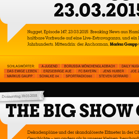
23.03.201
Nugget, Episode 147, 23.03.2015: Breaking News aus Ha
haltbare Vorfreude auf eine Live-Extravaganza, und ein 
Jahrhunderts. Mittendrin: der Anchorman,
Markus Gaupp
SCHLAGWÖRTER:
A-JUGEND
BORUSSIA MÖNCHENGLADBACH
DAILY NU
DAS EWIGE LEBEN
ERZGEBIRGE AUE
FC BAYERN
JENS HUIBER
JOE 
MARKUS GAUPP
SCHALKE 04
SPORTRADIO360
STEVEN GERRARD
Donnerstag, 19.03.2015
THE BIG SHOW
Dekadenpläne und der skandalöseste Elfmeter in der 
Geschichte – wo anders als in unserer kleinen, beschaul