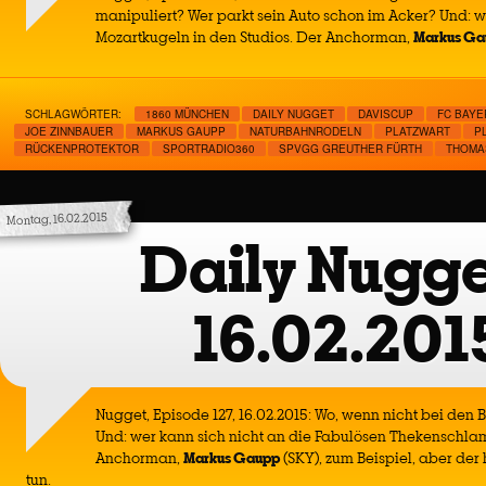
manipuliert? Wer parkt sein Auto schon im Acker? Und: 
Mozartkugeln in den Studios. Der Anchorman,
Markus Ga
SCHLAGWÖRTER:
1860 MÜNCHEN
DAILY NUGGET
DAVISCUP
FC BAYE
JOE ZINNBAUER
MARKUS GAUPP
NATURBAHNRODELN
PLATZWART
P
RÜCKENPROTEKTOR
SPORTRADIO360
SPVGG GREUTHER FÜRTH
THOMA
Montag, 16.02.2015
Daily Nugge
16.02.201
Nugget, Episode 127, 16.02.2015: Wo, wenn nicht bei den B
Und: wer kann sich nicht an die Fabulösen Thekenschla
Anchorman,
Markus Gaupp
(SKY), zum Beispiel, aber der 
tun.