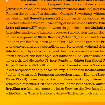
unter einen Hut zu bringen? Eben. Und damit stürzen sic
(jensweinreich.de), der Wahl-Hamburger
Thomas Hahn
(SZ) und
Joh
Untiefen der potenziellen deutschen Olympia-Bewerbung, währen
gemeinsam mit
Marco Hagemann
(RTL) nicht an den Eskapaden ei
Coaches erfreuen können. Etwas ruhiger lassen es da
Fritz von Thu
Andreas Renner
(SKY) angehen, wenn sie gemeinsam mit
Ole Zeisle
Ausschlussrunde der Champions League Paroli laufen lassen. Ha.
halbe Erde gereist ist
Stefan Heinrich
(Motors TV), der sich mit
Alex
über den von ihm besuchten Grand Prix in Melbourne unterhält.
Pe
total.com) ergänzt alles Wesentliche zum Motorsport, während sich
Felix Mattis
(radsport-news.com) auf die anstehenden Klassiker für di
Einen Klassiker, das beste Spiel der laufenden NBA-Saison nämlich
hinter sich, und die große US-Sport-Runde mit
Günter Zapf
(Sport1 U
Jürgen Schmieder
(SZ) hofft auf zumindest bemerkenswerte Spiele 
in der Endphase: der alpine Ski-Weltcup, für den sich
Johannes Knut
(laola1.tv) kaum noch Prognosen abzugeben trauen. Eher ans Ei
Körner
(Sport1) in den jüngsten German Power Rankings, in denen 
Tennisspieler befindet. Zu eben diesem Thema beschließen
Oliver
Jörg Allmeroth
(tennisnet.com) die letzte Show vor der Live-Ausgab
Schleißheimer Strasse. Die David-Alaba-Studios: ziemlich mensch