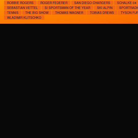
ROBBIE ROGERS
ROGER FEDERER
SAN DIEGO CHARGERS
SCHALKE 04
SEBASTIAN VETTEL
SI SPORTSMAN OF THE YEAR
SKI ALPIN
SPORTRADI
TENNIS
THE BIG SHOW
THOMAS WAGNER
TOBIAS DREWS
TYSON FU
WLADIMIR KLITSCHKO