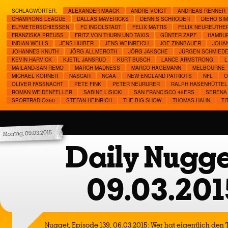
SCHLAGWÖRTER:
ALEXANDER MAACK
ANDRÉ VOIGT
ANDREAS RENNER
CHAMPIONS LEAGUE
DALLAS MAVERICKS
DENNIS SCHRÖDER
DIEHO SI
ELFMETERSCHIESSEN
FC INGOLSTADT
FELIX MATTIS
FELIX NEUREUTHE
FRANZISKA PREUSS
FRITZ VON THURN UND TAXIS
GÜNTER ZAPF
HAMBUR
INDIAN WELLS
JENS HUIBER
JENS WEINREICH
JOE ZINNBAUER
JOHA
JOHANNES KNUTH
JÖRG ALLMEROTH
JÖRG JAKSCHE
JÜRGEN SCHMIED
KEVIN HARVICK
KJETIL JANSRUD
KURT BUSCH
LANCE ARMSTRONG
L
MAILAND-SAN REMO
MARCH MADNESS
MARCO HAGEMANN
MELBOURNE
MICHAEL KÖRNER
NASCAR
NCAA
NEW ENGLAND PATRIOTS
NFL
O
OLIVER FASSNACHT
PETE FINK
PETER NEURURER
RALPH HASENHÜTTEL
ROMAN WEIDENFELLER
SABINE LISICKI
SAN FRANCISCO 49ERS
SERENA 
SPORTRADIO360
STEFAN HEINRICH
THE BIG SHOW
THOMAS HAHN
TI
Montag, 09.03.2015
Daily Nugge
09.03.201
Nugget, Episode 139, 06.03.2015: Wer hat eigentlich den