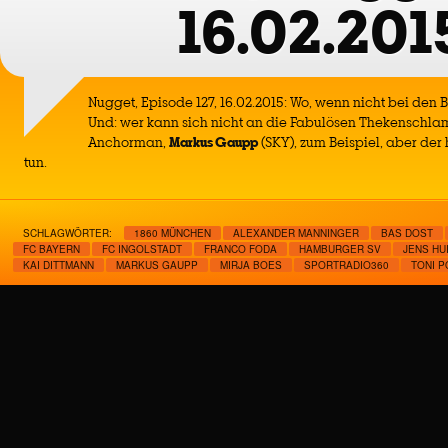
16.02.201
Nugget, Episode 127, 16.02.2015: Wo, wenn nicht bei den B
Und: wer kann sich nicht an die Fabulösen Thekenschla
Anchorman,
Markus Gaupp
(SKY), zum Beispiel, aber der 
tun.
SCHLAGWÖRTER:
1860 MÜNCHEN
ALEXANDER MANNINGER
BAS DOST
FC BAYERN
FC INGOLSTADT
FRANCO FODA
HAMBURGER SV
JENS HU
KAI DITTMANN
MARKUS GAUPP
MIRJA BOES
SPORTRADIO360
TONI 