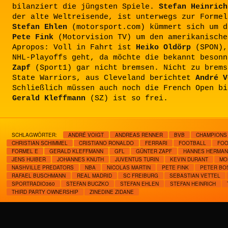
bilanziert die jüngsten Spiele.
Stefan Heinrich
der alte Weltreisende, ist unterwegs zur Formel
Stefan Ehlen
(motorsport.com) kümmert sich um d
Pete Fink
(Motorvision TV) um den amerikanische
Apropos: Voll in Fahrt ist
Heiko Oldörp
(SPON),
NHL-Playoffs geht, da möchte die bekannt beson
Zapf
(Sport1) gar nicht bremsen. Nicht zu brems
State Warriors, aus Cleveland berichtet
André V
Schließlich müssen auch noch die French Open bi
Gerald Kleffmann
(SZ) ist so frei.
SCHLAGWÖRTER:
ANDRÉ VOIGT
ANDREAS RENNER
BVB
CHAMPIONS
CHRISTIAN SCHIMMEL
CRISTIANO RONALDO
FERRARI
FOOTBALL
FOO
FORMEL E
GERALD KLEFFMANN
GFL
GÜNTER ZAPF
HANNES HERMA
JENS HUIBER
JOHANNES KNUTH
JUVENTUS TURIN
KEVIN DURANT
MO
NASHVILLE PREDATORS
NBA
NICOLAS MARTIN
PETE FINK
PETER BO
RAFAEL BUSCHMANN
REAL MADRID
SC FREIBURG
SEBASTIAN VETTEL
SPORTRADIO360
STEFAN BUCZKO
STEFAN EHLEN
STEFAN HEINRICH
THIRD PARTY OWNERSHIP
ZINEDINE ZIDANE