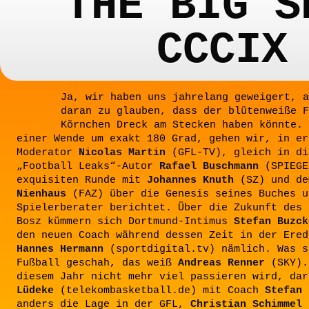
THE BIG S
CCCIX
Ja, wir haben uns jahrelang geweigert, a
daran zu glauben, dass der blütenweiße F
Körnchen Dreck am Stecken haben könnte. 
einer Wende um exakt 180 Grad, gehen wir, in er
Moderator
Nicolas Martin
(GFL-TV), gleich in di
„Football Leaks“-Autor
Rafael Buschmann
(SPIEGE
exquisiten Runde mit
Johannes Knuth
(SZ) und de
Nienhaus
(FAZ) über die Genesis seines Buches u
Spielerberater berichtet. Über die Zukunft des 
Bosz kümmern sich Dortmund-Intimus
Stefan Buzck
den neuen Coach während dessen Zeit in der Ered
Hannes Hermann
(sportdigital.tv) nämlich. Was s
Fußball geschah, das weiß
Andreas Renner
(SKY).
diesem Jahr nicht mehr viel passieren wird, da
Lüdeke
(telekombasketball.de) mit Coach
Stefan 
anders die Lage in der GFL,
Christian Schimmel
(