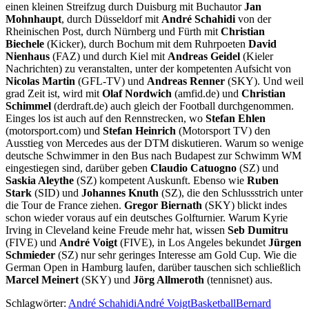
einen kleinen Streifzug durch Duisburg mit Buchautor
Jan
Mohnhaupt
, durch Düsseldorf mit
André Schahidi
von der
Rheinischen Post, durch Nürnberg und Fürth mit
Christian
Biechele
(Kicker), durch Bochum mit dem Ruhrpoeten
David
Nienhaus
(FAZ) und durch Kiel mit
Andreas Geidel
(Kieler
Nachrichten) zu veranstalten, unter der kompetenten Aufsicht von
Nicolas Martin
(GFL-TV) und
Andreas Renner
(SKY). Und weil
grad Zeit ist, wird mit
Olaf Nordwich
(amfid.de) und
Christian
Schimmel
(derdraft.de) auch gleich der Football durchgenommen.
Einges los ist auch auf den Rennstrecken, wo
Stefan Ehlen
(motorsport.com) und
Stefan Heinrich
(Motorsport TV) den
Ausstieg von Mercedes aus der DTM diskutieren. Warum so wenige
deutsche Schwimmer in den Bus nach Budapest zur Schwimm WM
eingestiegen sind, darüber geben
Claudio Catuogno
(SZ) und
Saskia Aleythe
(SZ) kompetent Auskunft. Ebenso wie
Ruben
Stark
(SID) und
Johannes Knuth
(SZ), die den Schlussstrich unter
die Tour de France ziehen.
Gregor Biernath
(SKY) blickt indes
schon wieder voraus auf ein deutsches Golfturnier. Warum Kyrie
Irving in Cleveland keine Freude mehr hat, wissen
Seb Dumitru
(FIVE) und
André Voigt
(FIVE), in Los Angeles bekundet
Jürgen
Schmieder
(SZ) nur sehr geringes Interesse am Gold Cup. Wie die
German Open in Hamburg laufen, darüber tauschen sich schließlich
Marcel Meinert
(SKY) und
Jörg Allmeroth
(tennisnet) aus.
Schlagwörter:
André Schahidi
André Voigt
Basketball
Bernard