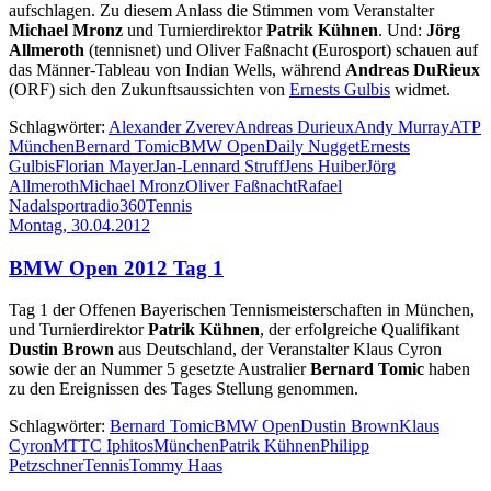
aufschlagen. Zu diesem Anlass die Stimmen vom Veranstalter
Michael Mronz
und Turnierdirektor
Patrik Kühnen
. Und:
Jörg
Allmeroth
(tennisnet) und Oliver Faßnacht (Eurosport) schauen auf
das Männer-Tableau von Indian Wells, während
Andreas DuRieux
(ORF) sich den Zukunftsaussichten von
Ernests Gulbis
widmet.
Schlagwörter:
Alexander Zverev
Andreas Durieux
Andy Murray
ATP
München
Bernard Tomic
BMW Open
Daily Nugget
Ernests
Gulbis
Florian Mayer
Jan-Lennard Struff
Jens Huiber
Jörg
Allmeroth
Michael Mronz
Oliver Faßnacht
Rafael
Nadal
sportradio360
Tennis
Montag, 30.04.2012
BMW Open 2012 Tag 1
Tag 1 der Offenen Bayerischen Tennismeisterschaften in München,
und Turnierdirektor
Patrik Kühnen
, der erfolgreiche Qualifikant
Dustin Brown
aus Deutschland, der Veranstalter Klaus Cyron
sowie der an Nummer 5 gesetzte Australier
Bernard Tomic
haben
zu den Ereignissen des Tages Stellung genommen.
Schlagwörter:
Bernard Tomic
BMW Open
Dustin Brown
Klaus
Cyron
MTTC Iphitos
München
Patrik Kühnen
Philipp
Petzschner
Tennis
Tommy Haas