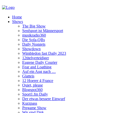
Home
Shows
The Big Show
Senfsport ist Männersport
musikradio360
Die Sofa-QBs
Daily Nuggets
Showdown
Wimbledon fast Daily 2023
12titelverteidiger
Eugene Daily Courier
Fear and Loathing
Auf ein Aug nach …
Glatteis
12 Hoerer 4 France
Quiet, please
Blogspot360
Sport1.fm Daily
Der etwas bessere Einwurf
Kurzpass
Pregame Show
Wir sind Dirk