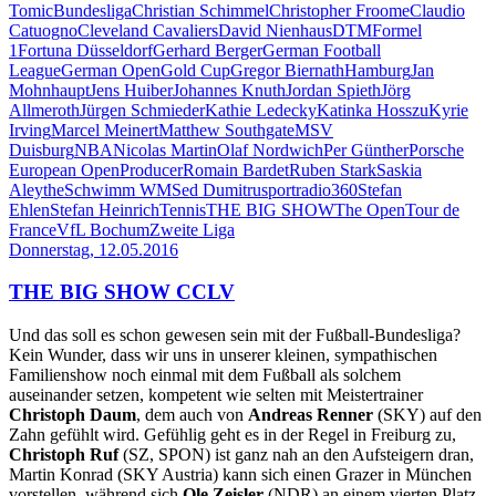
Tomic
Bundesliga
Christian Schimmel
Christopher Froome
Claudio
Catuogno
Cleveland Cavaliers
David Nienhaus
DTM
Formel
1
Fortuna Düsseldorf
Gerhard Berger
German Football
League
German Open
Gold Cup
Gregor Biernath
Hamburg
Jan
Mohnhaupt
Jens Huiber
Johannes Knuth
Jordan Spieth
Jörg
Allmeroth
Jürgen Schmieder
Kathie Ledecky
Katinka Hosszu
Kyrie
Irving
Marcel Meinert
Matthew Southgate
MSV
Duisburg
NBA
Nicolas Martin
Olaf Nordwich
Per Günther
Porsche
European Open
Producer
Romain Bardet
Ruben Stark
Saskia
Aleythe
Schwimm WM
Sed Dumitru
sportradio360
Stefan
Ehlen
Stefan Heinrich
Tennis
THE BIG SHOW
The Open
Tour de
France
VfL Bochum
Zweite Liga
Donnerstag, 12.05.2016
THE BIG SHOW CCLV
Und das soll es schon gewesen sein mit der Fußball-Bundesliga?
Kein Wunder, dass wir uns in unserer kleinen, sympathischen
Familienshow noch einmal mit dem Fußball als solchem
auseinander setzen, kompetent wie selten mit Meistertrainer
Christoph Daum
, dem auch von
Andreas Renner
(SKY) auf den
Zahn gefühlt wird. Gefühlig geht es in der Regel in Freiburg zu,
Christoph Ruf
(SZ, SPON) ist ganz nah an den Aufsteigern dran,
Martin Konrad (SKY Austria) kann sich einen Grazer in München
vorstellen, während sich
Ole Zeisler
(NDR) an einem vierten Platz