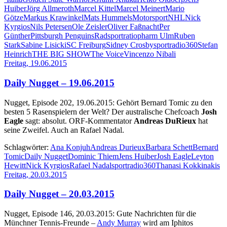
Huiber
Jörg Allmeroth
Marcel Kittel
Marcel Meinert
Mario
Götze
Markus Krawinkel
Mats Hummels
Motorsport
NHL
Nick
Kyrgios
Nils Petersen
Ole Zeisler
Oliver Faßnacht
Per
Günther
Pittsburgh Penguins
Radsport
ratiopharm Ulm
Ruben
Stark
Sabine Lisicki
SC Freiburg
Sidney Crosby
sportradio360
Stefan
Heinrich
THE BIG SHOW
The Voice
Vincenzo Nibali
Freitag, 19.06.2015
Daily Nugget – 19.06.2015
Nugget, Episode 202, 19.06.2015: Gehört Bernard Tomic zu den
besten 5 Rasenspielern der Welt? Der australische Chefcoach
Josh
Eagle
sagt: absolut. ORF-Kommentator
Andreas DuRieux
hat
seine Zweifel. Auch an Rafael Nadal.
Schlagwörter:
Ana Konjuh
Andreas Durieux
Barbara Schett
Bernard
Tomic
Daily Nugget
Dominic Thiem
Jens Huiber
Josh Eagle
Leyton
Hewitt
Nick Kyrgios
Rafael Nadal
sportradio360
Thanasi Kokkinakis
Freitag, 20.03.2015
Daily Nugget – 20.03.2015
Nugget, Episode 146, 20.03.2015: Gute Nachrichten für die
Münchner Tennis-Freunde –
Andy Murray
wird am Iphitos