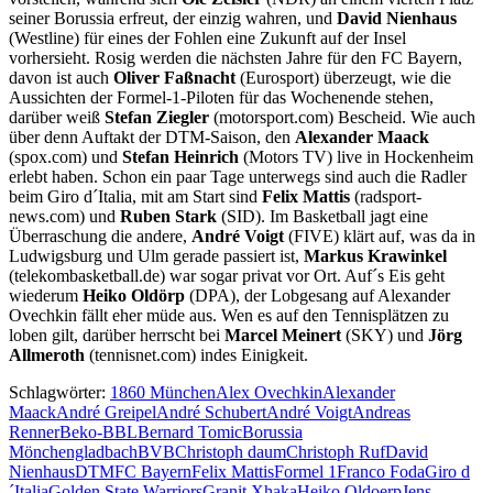
seiner Borussia erfreut, der einzig wahren, und
David Nienhaus
(Westline) für eines der Fohlen eine Zukunft auf der Insel
vorhersieht. Rosig werden die nächsten Jahre für den FC Bayern,
davon ist auch
Oliver Faßnacht
(Eurosport) überzeugt, wie die
Aussichten der Formel-1-Piloten für das Wochenende stehen,
darüber weiß
Stefan Ziegler
(motorsport.com) Bescheid. Wie auch
über denn Auftakt der DTM-Saison, den
Alexander Maack
(spox.com) und
Stefan Heinrich
(Motors TV) live in Hockenheim
erlebt haben. Schon ein paar Tage unterwegs sind auch die Radler
beim Giro d´Italia, mit am Start sind
Felix Mattis
(radsport-
news.com) und
Ruben Stark
(SID). Im Basketball jagt eine
Überraschung die andere,
André Voigt
(FIVE) klärt auf, was da in
Ludwigsburg und Ulm gerade passiert ist,
Markus Krawinkel
(telekombasketball.de) war sogar privat vor Ort. Auf´s Eis geht
wiederum
Heiko Oldörp
(DPA), der Lobgesang auf Alexander
Ovechkin fällt eher müde aus. Wen es auf den Tennisplätzen zu
loben gilt, darüber herrscht bei
Marcel Meinert
(SKY) und
Jörg
Allmeroth
(tennisnet.com) indes Einigkeit.
Schlagwörter:
1860 München
Alex Ovechkin
Alexander
Maack
André Greipel
André Schubert
André Voigt
Andreas
Renner
Beko-BBL
Bernard Tomic
Borussia
Mönchengladbach
BVB
Christoph daum
Christoph Ruf
David
Nienhaus
DTM
FC Bayern
Felix Mattis
Formel 1
Franco Foda
Giro d
´Italia
Golden State Warriors
Granit Xhaka
Heiko Oldoerp
Jens