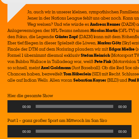
Ja, auch wir in unserer kleinen, sympathischen Familien
Jener in der Nations League fehlt uns aber noch. Kann u
Weg weisen? Und wie würde es
Andreas Renner
(DAZN) a
Anlagevermögen der NFL-Teams nehmen
Nicolas Martin
(GFL-TV) 
den Fokus, die Legende
Günter Zapf
(DAZN) kann mit dem Höhenflu
Eher tief fliegen in dieser Spielzeit die Löwen,
Markus Götz
(Sky) erz
Finale der DTM auf dem Norisring plaudern wir mit
Edgar Mielke
(r
Formel 1 übernimmt diesmal exklusiv
Stefan Heinrich
(Motorsport TV)
von Bubba Wallace in Talladeag war, weiß
Pete Fink
(Motorvision 
so schnell, meint
Axel Goldmann
(Just Baseball). Ob die Red Sox a
Chancen haben, bezweifelt
Tom Häberlein
(SID) mit Recht. Schluss
alle auf Indian Wells. Allen voran
Sebastian Kayser
(BILD) und
Paul 
Hier die gesamte Show
Audio
00:00
00:00
Player
Part 1 – ganz großer Sport am Mittwoch im San Siro
Audio
00:00
00:00
Player