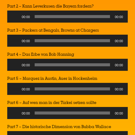
Part 2 – Kann Leverkusen die Bayern fordern?
Audio
00:00
00:00
Player
Part 3 – Packers at Bengals, Browns at Chargers
Audio
00:00
00:00
Player
Part 4 – Das Erbe von Bob Hanning
Audio
00:00
00:00
Player
Part 5 – Marquez in Austin, Auer in Hockenheim
Audio
00:00
00:00
Player
Part 6 – Auf wen man in der Türkei setzen sollte
Audio
00:00
00:00
Player
Part 7 – Die historische Dimension von Bubba Wallace