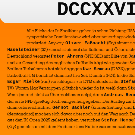
DCCXXV
Alle Blicke der Fußballfans gehen ja schon Richtung USA,
sympathische Familienshow wird aber neuerdings wiede
produziert. Anyway:
(Sky) nimmt s
Oliver Faßnacht
(SZ) zunächst einmal der Italiener und Österreich
Haselsteiner
Deutschland verarztet
(SPIEGEL) mit Hilfe von
Peter Ahrens
Ja
und zur Gesundung des englischen Fußballs trägt wie gewohnt Sven
Berliner Turbulenzen hat sich dagegen
(DAZN) gena
Uwe Semrau
Basketball-EM berichtet dann fast live Seb Dumitru (N24). In die St
(ran) verschlagen, zur DTM unterstützt ihn
Edgar Mielke
Stefa
TV). Warum Max Verstappen plötzlich wieder da ist, weiß dann
St
Wenn jemand nicht zu Überreaktionen neigt, dann
Andreas Ren
der erste NFL-Spieltag doch einiges hergegeben. Der Ausflug zur 
dann österreichisch zu,
(Kronen Zeitung) und
Gernot Bachler
(derstandard) machen sich davor aber noch auf den Weg nach De
aus den US Open 2025 gelernt haben, versuchen
Stefan Hempe
(Sky) gemeinsam mit dem Producer Jens Huiber zusammenzufasse