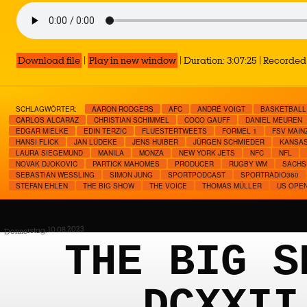
Download file
|
Play in new window
|
Duration: 3:07:25
|
Recorded 
SCHLAGWÖRTER:
AARON RODGERS
AFC
ANDRÉ VOIGT
BASKETBALL
CARLOS ALCARAZ
CHRISTIAN SCHIMMEL
COCO GAUFF
DANIEL MEUREN
EDGAR MIELKE
EDIN TERZIC
FLUESTERTWEETS
FORMEL 1
FSV MAIN
HANSI FLICK
JAN LÜDEKE
JENS HUIBER
JÜRGEN SCHMIEDER
KANSAS
LAURA SIEGEMUND
MANILA
MONZA
NEW YORK JETS
NFC
NFL
NOVAK DJOKOVIC
PARTICK MAHOMES
PRODUCER
RUGBY WM
SACHS
SEBASTIAN WESSLING
SIMON JUNG
SPORTPODCAST
SPORTRADIO360
STEFAN EHLEN
THE BIG SHOW
THE VOICE
THOMAS MÜLLER
US OPE
Donnerstag, 10.08.2023
THE BIG S
DCXXII