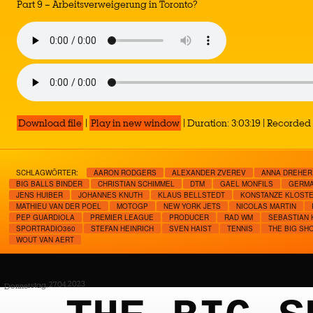
Part 9 – Arbeitsverweigerung in Toronto?
Download file
|
Play in new window
|
Duration: 3:03:19
|
Recorded 
SCHLAGWÖRTER:
AARON RODGERS
ALEXANDER ZVEREV
ANNA DREHER
BIG BALLS BINDER
CHRISTIAN SCHIMMEL
DTM
GAEL MONFILS
GERMA
JENS HUIBER
JOHANNES KNUTH
KLAUS BELLSTEDT
KONSTANZE KLOST
MATHIEU VAN DER POEL
MOTOGP
NEW YORK JETS
NICOLAS MARTIN
PEP GUARDIOLA
PREMIER LEAGUE
PRODUCER
RAD WM
SEBASTIAN 
SPORTRADIO360
STEFAN HEINRICH
SVEN HAIST
TENNIS
THE BIG SH
WOUT VAN AERT
Donnerstag, 27.04.2023