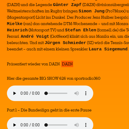
(DAZN) und die Legende
(DAZN) divisionsübergrei
Günter Zapf
Weltmeisterschaften im Rugby bringen
(Pro7Maxx) 
Simon Jung
(Magentasport) Licht ins Dunkel. Der Producer Jens Huiber bespri
(ran) das anstehende DTM-Wochenende – und mit Monza
Mielke
(Motorsport TV) und
(formel1.de) die 
Heinrich
Stefan Ehlen
Ferrari.
(GotNexxt) klinkt sich aus Manila ein, um d
André Voigt
beleuchten. Und mit
(SZ) wird die Tennis-Sa
Jürgen Schmieder
beendet – auch mit einem kleinen Sprenkler
.
Laura Siegemund
Präsentiert wieder von DAZN.
DAZN
Hier die gesamte BIG SHOW 626 von sportradio360
Part 1 – Die Bundesliga geht in die erste Pause