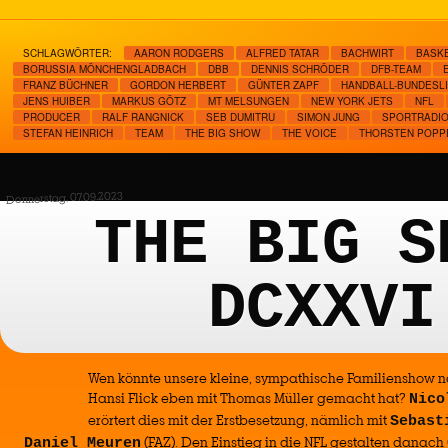
SCHLAGWÖRTER:
AARON RODGERS
ALFRED TATAR
BACHWIRT
BASK
BORUSSIA MÖNCHENGLADBACH
DBB
DENNIS SCHRÖDER
DFB-TEAM
FRANZ BÜCHNER
GORDON HERBERT
GÜNTER ZAPF
HANDBALL-BUNDESL
JENS HUIBER
MARKUS GÖTZ
MT MELSUNGEN
NEW YORK JETS
NFL
PRODUCER
RALF RANGNICK
SEB DUMITRU
SIMON JUNG
SPORTRADIO
STEFAN HEINRICH
TEAM
THE BIG SHOW
THE VOICE
THORSTEN POPP
Donnerstag, 07.09.2023
THE BIG S
DCXXVI
Wen könnte unsere kleine, sympathische Familienshow n
Hansi Flick eben mit Thomas Müller gemacht hat?
Nico
erörtert dies mit der Erstbesetzung, nämlich mit
Sebast
(FAZ). Den Einstieg in die NFL gestalten danach
Daniel Meuren