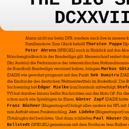
DCXXVI
Alarm nicht nur beim DFB, sondern auch live in unserer 
Familienshow. Zum Glück behält
(Sp
Thorsten Poppe
(SPIEGEL) auch in Hinblick auf das Ab
Peter Ahrens
Mönchengladbach in der Bundesliga gilt. Messerscharf seziert d
(Sky Austria) die Performance der österreichischen Nationalmannsc
de Handball-Bundesliga versäumt haben, bringen
Markus Göt
(DAZN) wie gewohnt prägnant auf den Punkt.
(DAZN
Seb Dumitru
die Eindrücke des deutschen Weltmeistertitels im Basketball. Die
Sachsenring hat
(ran) hautnah mitverfolgt,
Edgar Mielke
Stef
TV) hat darüber hinaus heiße Nachrichten aus der Moto GP. Für die 
schon nach wie Spielzügen im Eimer,
(DAZN) hätte
Günter Zapf
(Magentasport) bringt alles andere zur NFL mit
Franz Büchner
zum Auftakt einen Paukenschlag,
(Magentasport) u
Jan Lüdeke
(Totalrugby.de) berichten. Und dann schließen
(Sk
Paul Häuser
(SPIEGEL) gemeinsam mit dem Producer Jens Huiber 
Bellstedt