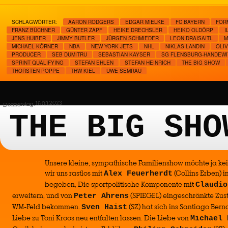
SCHLAGWÖRTER:
AARON RODGERS
EDGAR MIELKE
FC BAYERN
FOR
FRANZ BÜCHNER
GÜNTER ZAPF
HEIKE DRECHSLER
HEIKO OLDÖRP
I
JENS HUIBER
JIMMY BUTLER
JÜRGEN SCHMIEDER
LEON DRAISAITL
M
MICHAEL KÖRNER
NBA
NEW YORK JETS
NHL
NIKLAS LANDIN
OLI
PRODUCER
SEB DUMITRU
SEBASTIAN KAYSER
SG FLENSBURG-HANDEWI
SPRINT QUALIFYING
STEFAN EHLEN
STEFAN HEINRICH
THE BIG SHOW
THORSTEN POPPE
THW KIEL
UWE SEMRAU
Donnerstag, 16.03.2023
THE BIG SHO
Unsere kleine, sympathische Familienshow möchte ja ke
wir uns rastlos mit
(Collins Erben) i
Alex Feuerherdt
begeben, Die sportpolitische Komponente mit
Claudio
erweitern, und von
(SPIEGEL) eingeschränkte Zus
Peter Ahrens
WM-Feld bekommen.
(SZ) hat sich ins Santiago Be
Sven Haist
Liebe zu Toni Kroos neu entfalten lassen. Die Liebe von
Michael 