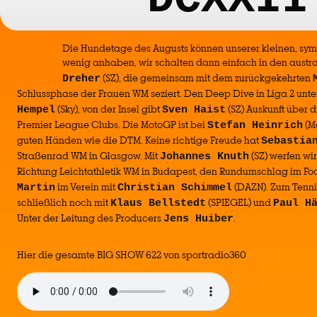
Die Hundetage des Augusts können unserer kleinen, sy
wenig anhaben, wir schalten dann einfach in den austra
(SZ), die gemeinsam mit dem zurückgekehrten
Dreher
Schlussphase der Frauen WM seziert. Den Deep Dive in Liga 2 unt
(Sky), von der Insel gibt
(SZ) Auskunft über d
Hempel
Sven Haist
Premier League Clubs. Die MotoGP ist bei
(Mo
Stefan Heinrich
guten Händen wie die DTM. Keine richtige Freude hat
Sebastia
Straßenrad WM in Glasgow. Mit
(SZ) werfen wir
Johannes Knuth
Richtung Leichtathletik WM in Budapest, den Rundumschlag im Fo
im Verein mit
(DAZN). Zum Tenni
Martin
Christian Schimmel
schließlich noch mit
(SPIEGEL) und
Klaus Bellstedt
Paul H
Unter der Leitung des Producers
.
Jens Huiber
Hier die gesamte BIG SHOW 622 von sportradio360