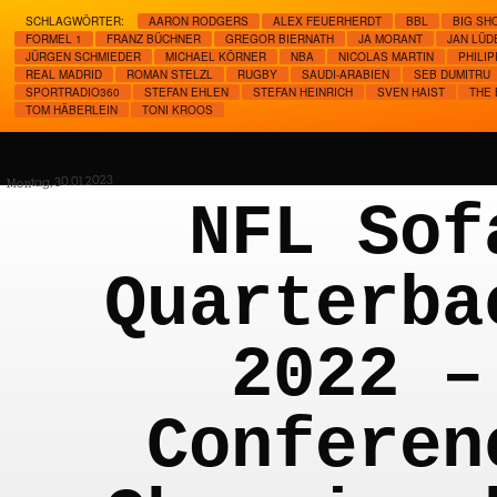
SCHLAGWÖRTER:
AARON RODGERS
ALEX FEUERHERDT
BBL
BIG SH
FORMEL 1
FRANZ BÜCHNER
GREGOR BIERNATH
JA MORANT
JAN LÜD
JÜRGEN SCHMIEDER
MICHAEL KÖRNER
NBA
NICOLAS MARTIN
PHILI
REAL MADRID
ROMAN STELZL
RUGBY
SAUDI-ARABIEN
SEB DUMITRU
SPORTRADIO360
STEFAN EHLEN
STEFAN HEINRICH
SVEN HAIST
THE 
TOM HÄBERLEIN
TONI KROOS
Montag, 30.01.2023
NFL Sof
Quarterba
2022 –
Conferen