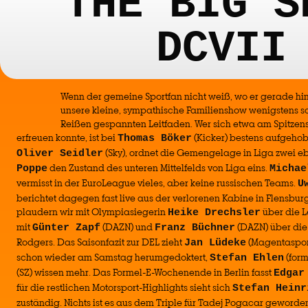
THE BIG S
DCVII
Wenn der gemeine Sportfan nicht weiß, wo er gerade hin
unsere kleine, sympathische Familienshow wenigstens s
Reißen gespannten Leitfaden. Wer sich etwa am Spitzen
erfreuen konnte, ist bei
(Kicker) bestens aufgehob
Thomas Böker
(Sky), ordnet die Gemengelage in Liga zwei e
Oliver Seidler
den Zustand des unteren Mittelfelds von Liga eins.
Poppe
Michae
vermisst in der EuroLeague vieles, aber keine russischen Teams.
U
berichtet dagegen fast live aus der verlorenen Kabine in Flensburg
plaudern wir mit Olympiasiegerin
über die L
Heike Drechsler
mit
(DAZN) und
(DAZN) über die
Günter Zapf
Franz Büchner
Rodgers. Das Saisonfazit zur DEL zieht
(Magentasport)
Jan Lüdeke
schon wieder am Samstag herumgedoktert,
(form
Stefan Ehlen
(SZ) wissen mehr. Das Formel-E-Wochenende in Berlin fasst
Edgar
für die restlichen Motorsport-Highlights sieht sich
Stefan Heinr
zuständig. Nichts ist es aus dem Triple für Tadej Pogacar geworde