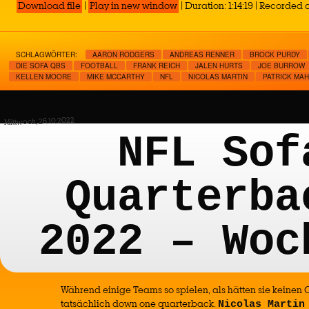
Download file
|
Play in new window
|
Duration: 1:14:19
|
Recorded o
SCHLAGWÖRTER:
AARON RODGERS
ANDREAS RENNER
BROCK PURDY
DIE SOFA QBS
FOOTBALL
FRANK REICH
JALEN HURTS
JOE BURROW
KELLEN MOORE
MIKE MCCARTHY
NFL
NICOLAS MARTIN
PATRICK MA
Mittwoch, 26.10.2022
NFL Sof
Quarterba
2022 – Woc
Während einige Teams so spielen, als hätten sie keinen 
tatsächlich down one quarterback.
Nicolas Martin