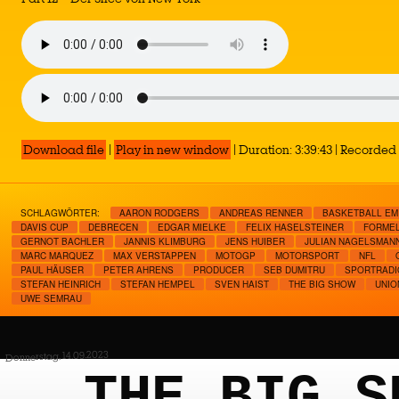
Download file
|
Play in new window
|
Duration: 3:39:43
|
Recorded 
SCHLAGWÖRTER:
AARON RODGERS
ANDREAS RENNER
BASKETBALL EM
DAVIS CUP
DEBRECEN
EDGAR MIELKE
FELIX HASELSTEINER
FORMEL
GERNOT BACHLER
JANNIS KLIMBURG
JENS HUIBER
JULIAN NAGELSMAN
MARC MARQUEZ
MAX VERSTAPPEN
MOTOGP
MOTORSPORT
NFL
PAUL HÄUSER
PETER AHRENS
PRODUCER
SEB DUMITRU
SPORTRADI
STEFAN HEINRICH
STEFAN HEMPEL
SVEN HAIST
THE BIG SHOW
UNIO
UWE SEMRAU
Donnerstag, 14.09.2023
THE BIG S