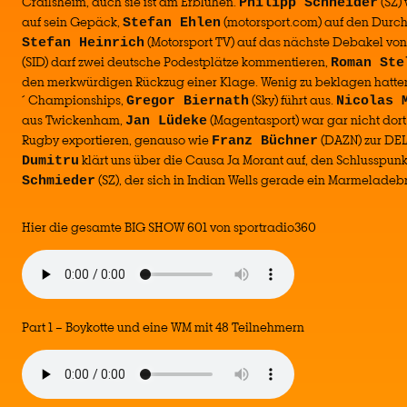
Crailsheim, auch sie ist am Erblühen.
(SZ)
Philipp Schneider
auf sein Gepäck,
(motorsport.com) auf den Durc
Stefan Ehlen
(Motorsport TV) auf das nächste Debakel von 
Stefan Heinrich
(SID) darf zwei deutsche Podestplätze kommentieren,
Roman Ste
den merkwürdigen Rückzug einer Klage. Wenig zu beklagen hatten 
´ Championships,
(Sky) führt aus.
Gregor Biernath
Nicolas 
aus Twickenham,
(Magentasport) war gar nicht dor
Jan Lüdeke
Rugby exportieren, genauso wie
(DAZN) zur DE
Franz Büchner
klärt uns über die Causa Ja Morant auf, den Schlusspunk
Dumitru
(SZ), der sich in Indian Wells gerade ein Marmeladebr
Schmieder
Hier die gesamte BIG SHOW 601 von sportradio360
Part 1 – Boykotte und eine WM mit 48 Teilnehmern