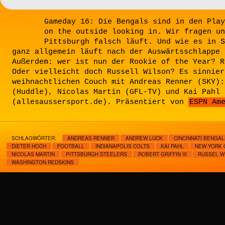
Gameday 16: Die Bengals sind in den Play
on the outside looking in. Wir fragen un
Pittsburgh falsch läuft. Und wie es in S
ganz allgemein läuft nach der Auswärtsschlappe 
Außerdem: wer ist nun der Rookie of the Year? R
Oder vielleicht doch Russell Wilson? Es sinnier
weihnachtlichen Couch mit Andreas Renner (SKY):
(Huddle), Nicolas Martin (GFL-TV) und Kai Pahl
(allesaussersport.de). Präsentiert von
ESPN Am
SCHLAGWÖRTER:
ANDREAS RENNER
ANDREW LUCK
CINCINNATI BENGAL
DIETER HOCH
FOOTBALL
INDIANAPOLIS COLTS
KAI PAHL
NEW YORK 
NICOLAS MARTIN
PITTSBURGH STEELERS
ROBERT GRIFFIN III
RUSSEL W
WASHINGTON REDSKINS