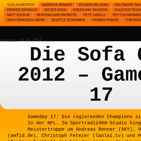
SCHLAGWÖRTER:
ANDREAS RENNER
ATLANTA FALCONS
BALTIMORE RA
DENVER BRONCOS
DIETER HOCH
GREEN BAY PACKERS
HOUSTON TEXA
MATT SCHAUB
NEW ENGLAND PATRIOTS
PETE CAROLL
PEYTON MANNIN
SAN FRANCISCO 49ERS
SEATTLE SEAHAWKS
THOMAS PSAIER
TOM BRA
Montag, 31.12.2012
Die Sofa 
2012 – Gam
17
Gameday 17: Die regierenden Champions si
In der NFL. Im Sportradio360-Studio hing
Meistertruppe um Andreas Renner (SKY), O
(amfid.de), Christoph Fetezer (laola1.tv) und M