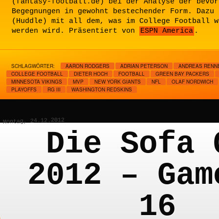
(fantasy-football.de) bei der Analyse der bevor
Begegnungen in gewohnt bestechender Form. Dazu 
(Huddle) mit all dem, was im College Football w
werden wird. Präsentiert von
ESPN America
.
SCHLAGWÖRTER:
AARON RODGERS
ADRIAN PETERSON
ANDREAS RENN
COLLEGE FOOTBALL
DIETER HOCH
FOOTBALL
GREEN BAY PACKERS
MINNESOTA VIKINGS
MVP
NEW YORK GIANTS
NFL
OLAF NORDWICH
PLAYOFFS
RG III
WASHINGTON REDSKINS
Montag, 24.12.2012
Die Sofa 
2012 – Gam
16