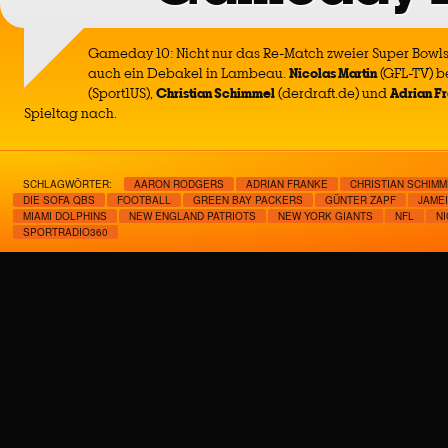
Gameday 10: Nicht nur das Re-Match zweier Super Bowls 
auch ein Debakel in Lambeau.
Nicolas Martin
(GFL-TV) be
(Sport1US),
Christian Schimmel
(derdraft.de) und
Adrian F
Spieltag nach.
SCHLAGWÖRTER:
AARON RODGERS
ADRIAN FRANKE
CHRISTIAN SCHIMM
DIE SOFA QBS
FOOTBALL
GREEN BAY PACKERS
GÜNTER ZAPF
JAME
MIAMI DOLPHINS
NEW ENGLAND PATRIOTS
NEW YORK GIANTS
NFL
N
SPORTRADIO360