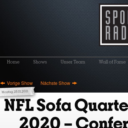
Home
Shows
Unser Team
Wall of Fame
Vorige Show
Nächste Show
Montag, 25.01.2021
NFL Sofa Quart
2020 – Confe