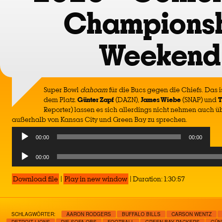
Champions
Weekend
Super Bowl
dahoam
für die Bucs gegen die Chiefs. Das i
dem Platz.
Günter Zapf
(DAZN),
James Wiebe
(SNAP) und
T
Reporter) lassen es sich allerdings nicht nehmen auch 
außerhalb von Kansas City und Green Bay zu sprechen.
Audio
00:00
00:00
Player
Audio
00:00
Player
Download file
|
Play in new window
|
Duration: 1:30:57
SCHLAGWÖRTER:
AARON RODGERS
BUFFALO BILLS
CARSON WENTZ