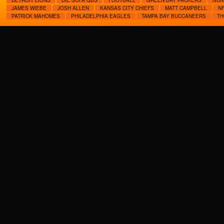
DETROIT LIONS
DIE SOFA QBS
FOOTBALL
GREEN BAY PACKERS
GÜN
JAMES WIEBE
JOSH ALLEN
KANSAS CITY CHIEFS
MATT CAMPBELL
N
PATRICK MAHOMES
PHILADELPHIA EAGLES
TAMPA BAY BUCCANEERS
TH