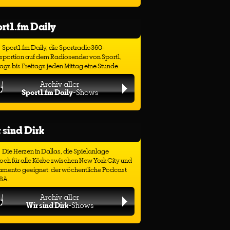
rt1.fm Daily
Sport1.fm Daily, die Sportradio360-
sportion auf dem Radiosender von Sport1,
gs bis Freitags jeden Mittag eine Stunde.
Archiv aller
Sport1.fm Daily
-Shows
 sind Dirk
Die Herzen in Dallas, die Spielanlage
ch für alle Körbe zwischen New York City und
amento geeignet: der wöchentliche Podcast
BA.
Archiv aller
Wir sind Dirk
-Shows