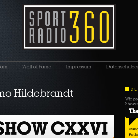
eam
Wall of Fame
Impressum
Datenschutze
mo Hildebrandt
DIE
Wir pr
Show
Th
 SHOW CXXVI
wund
Podc