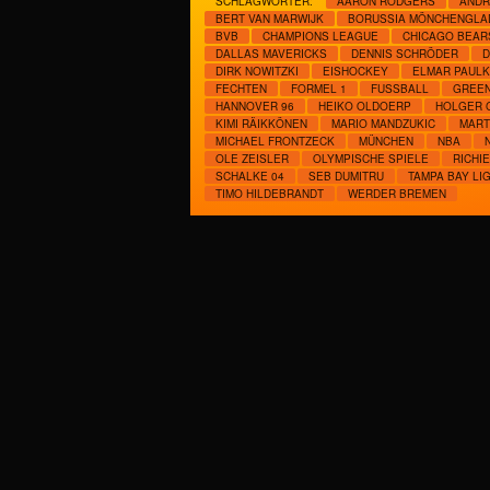
SCHLAGWÖRTER:
AARON RODGERS
ANDR
BERT VAN MARWIJK
BORUSSIA MÖNCHENGLA
BVB
CHAMPIONS LEAGUE
CHICAGO BEAR
DALLAS MAVERICKS
DENNIS SCHRÖDER
D
DIRK NOWITZKI
EISHOCKEY
ELMAR PAUL
FECHTEN
FORMEL 1
FUSSBALL
GREEN
HANNOVER 96
HEIKO OLDOERP
HOLGER 
KIMI RÄIKKÖNEN
MARIO MANDZUKIC
MART
MICHAEL FRONTZECK
MÜNCHEN
NBA
OLE ZEISLER
OLYMPISCHE SPIELE
RICHI
SCHALKE 04
SEB DUMITRU
TAMPA BAY LI
TIMO HILDEBRANDT
WERDER BREMEN