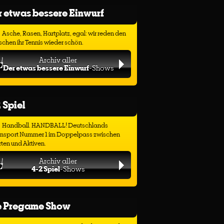
 etwas bessere Einwurf
Asche, Rasen, Hartplatz, egal: wir reden den
chen ihr Tennis wieder schön.
Archiv aller
Der etwas bessere Einwurf
-Shows
 Spiel
Handball. HANDBALL! Deutschlands
ensport Nummer 1 im Doppelpass zwischen
ten und Aktiven.
Archiv aller
4-2 Spiel
-Shows
e Pregame Show