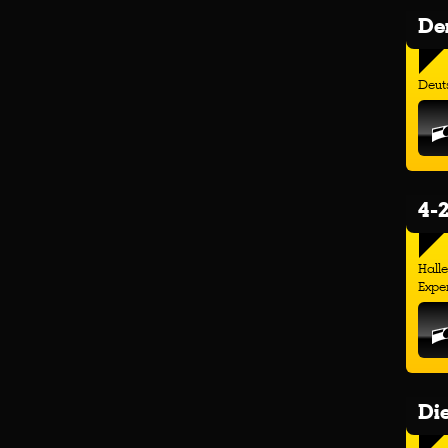
Der
Deuts
4-2
Hall
Exper
Di