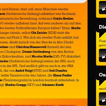
 und Herren: darf, soll, muss München wieder
ertz
(Süddeutsche Zeitung) reflektiert wie Fechterin
kernbayerische Bewerbung, während
Guido Heuber
000 wieder aufleben lässt. Auf wen anderes als auf den
Di
es besten Fußballteams Europas fallen? Eben.
Martin
lange rätseln, selbst
Ole Zeisler
(NDR) sieht die
auf Platz 2. Wie sich ein zweiter Platz anfühlt, hat
Flags
essen, direkt zurück von der Strecke in Abu Dhabi
gewo
eitner
und
Christian Nimmervoll
(formel1.de) den
opos Champion:
Dennis Seidenberg
von den Boston
er Eishockeyfans, und
Nicolas Martin
(GFL-TV) diskutiert
mieder
(Süddeutsche Zeitung) neben der NHL auch
 in der NFL. Und endlich gibt es auch in der NBA
h, die von
André Voigt
(FIVE) und
Seb Dumitru
On
e letzte Tenniswoche des Jahres, die
Elmar Paulke
er
(Tennismagazin) in London hautnah miterleben. In
igt:
Markus Gaupp
(SKY) und
Johannes Knuth
ernst