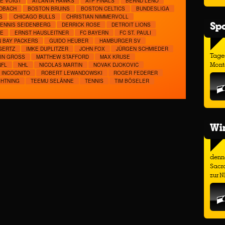
É VOIGT
ATLANTA HAWKS
ATP FINALS
BERND LENO
DBACH
BOSTON BRUINS
BOSTON CELTICS
BUNDESLIGA
S
CHICAGO BULLS
CHRISTIAN NIMMERVOLL
Spo
ENNIS SEIDENBERG
DERRICK ROSE
DETROIT LIONS
KE
ERNST HAUSLEITNER
FC BAYERN
FC ST. PAULI
 BAY PACKERS
GUIDO HEUBER
HAMBURGER SV
GERTZ
IMKE DUPLITZER
JOHN FOX
JÜRGEN SCHMIEDER
Tage
IN GROSS
MATTHEW STAFFORD
MAX KRUSE
Monta
NFL
NHL
NICOLAS MARTIN
NOVAK DJOKOVIC
E INCOGNITO
ROBERT LEWANDOWSKI
ROGER FEDERER
GHTNING
TEEMU SELÄNNE
TENNIS
TIM BÖSELER
Wir
denno
Sacr
zur N