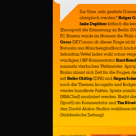
Zur Urne, sehr geehrte Damen
olympisch werden?
Holger G
Imke Duplitzer
kritisch die 
(Eurosport) die Erinnerung an Berlin 2
FC Bayern würde im Moment die Wahl d
Gross
(SKY) muss ob dieser Frage nicht 
Borussia aus Mönchengladbach höchstens 
Sebastian Vettel indes wohl schon verg
würdigen ORF-Kommentator
Ernst Hausl
nunmehr vierfachen Weltmeister. Apr
Bruins nimmt sich Zeit für die Fragen d
mit
Heiko Oldörp
(DPA) und
Jürgen Sch
noch die Themen Incognito und Rodgers
wieder handfeste Fakten, Spiele nämlic
(NBAChef) analysiert werden. Bleibt di
(Sport1) als Kommentator und
Tim Bösel
den David-Alaba-Studios wahlberecht
(Süddeutsche Zeitung).