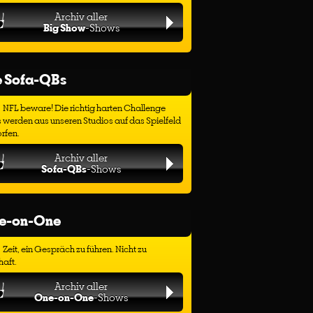
Archiv aller
Big Show
-Shows
e Sofa-QBs
NFL beware! Die richtig harten Challenge
 werden aus unseren Studios auf das Spielfeld
rfen.
Archiv aller
Sofa-QBs
-Shows
e-on-One
Zeit, ein Gespräch zu führen. Nicht zu
haft.
Archiv aller
One-on-One
-Shows