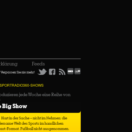
rklärung
Feeds
Verpassen Sie nix mehr!
 SPORTRADIO360-SHOWS
oduzieren jede Woche eine Reihe von
s
e Big Show
Hart in der Sache – nicht im Nehmen: die
ersame Welt des Sports im handlichen
ast-Format. Fußball nicht ausgenommen.