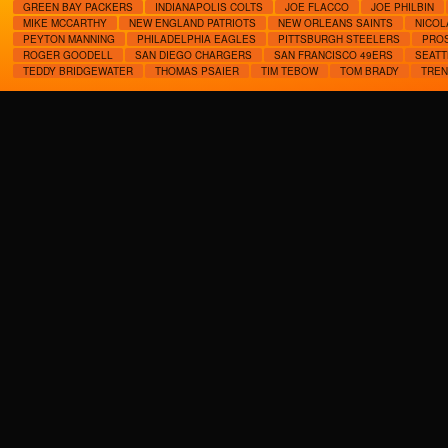
GREEN BAY PACKERS
INDIANAPOLIS COLTS
JOE FLACCO
JOE PHILBIN
MIKE MCCARTHY
NEW ENGLAND PATRIOTS
NEW ORLEANS SAINTS
NICOL
PEYTON MANNING
PHILADELPHIA EAGLES
PITTSBURGH STEELERS
PRO
ROGER GOODELL
SAN DIEGO CHARGERS
SAN FRANCISCO 49ERS
SEAT
TEDDY BRIDGEWATER
THOMAS PSAIER
TIM TEBOW
TOM BRADY
TREN