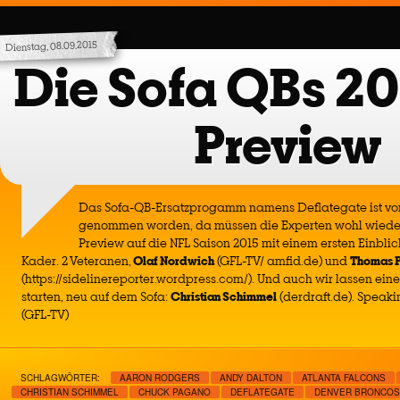
Dienstag, 08.09.2015
Die Sofa QBs 20
Preview
Das Sofa-QB-Ersatzprogamm namens Deflategate ist vo
genommen worden, da müssen die Experten wohl wieder 
Preview auf die NFL Saison 2015 mit einem ersten Einbli
Kader. 2 Veteranen,
Olaf Nordwich
(GFL-TV/ amfid.de) und
Thomas P
(https://sidelinereporter.wordpress.com/). Und auch wir lassen ei
starten, neu auf dem Sofa:
Christian Schimmel
(derdraft.de). Speak
(GFL-TV)
SCHLAGWÖRTER:
AARON RODGERS
ANDY DALTON
ATLANTA FALCONS
CHRISTIAN SCHIMMEL
CHUCK PAGANO
DEFLATEGATE
DENVER BRONCOS