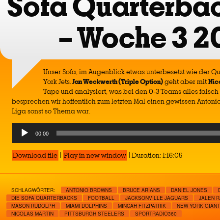
Sofa Quarterba
– Woche 3 2
Unser Sofa, im Augenblick etwas unterbesetzt wie der 
York Jets.
Jan Weckwerth (Triple Option)
geht aber mit
Nic
Tape und analysiert, was bei den 0-3 Teams alles falsch
besprechen wir hoffentlich zum letzten Mal einen gewissen Antoni
Liga sonst so Thema war.
Audio
00:00
Player
Download file
|
Play in new window
|
Duration: 1:16:05
SCHLAGWÖRTER:
ANTONIO BROWNS
BRUCE ARIANS
DANIEL JONES
DIE SOFA QUARTERBACKS
FOOTBALL
JACKSONVILLE JAGUARS
JALEN 
MASON RUDOLPH
MIAMI DOLPHINS
MINCAH FITZPATRIK
NEW YORK GIAN
NICOLAS MARTIN
PITTSBURGH STEELERS
SPORTRADIO360