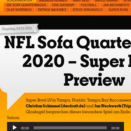
SCHLAGWÖRTER:
ANDREAS RENNER
ANDY REID
BRUCE ARIANS
BYR
DIE SOFA QUARTERBACKS
ERIC BIENIEMY
FOOTBALL
JAN WECKWERTH
OLAF NORDWICH
PATRICK MAHOMES
STEVE SPAGNUOLO
SUPER BOWL
Dienstag, 02.02.2021
NFL Sofa Quart
2020 – Super
Preview
Super Bowl LV in Tampa, Florida: Tampa Bay Buccaneers 
Christian Schimmel (derdraft.de)
und
Jan Weckwerth (Trip
Glaskugel besprechen dieses besondere Spiel am Ende
Saison.
Audio
00:00
00:00