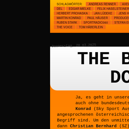
SCHLAGWÖRTER:
ANDREAS RENNER
AXE
DEL
EDGAR MIELKE
FELIX HASELSTEINER
HERBERT PROHASKA
JAN LÜDEKE
JENS 
MARTIN KONRAD
PAUL HÄUSER
PRODUCE
RUBEN STARK
SPORTRADIO360
STEFAN E
THE VOICE
TOM HÄBERLEIN
Donnerstag, 20.03.2025
THE 
D
Ja, es geht in unser
auch ohne bundesdeut
Konrad
(Sky Sport Au
angesprochenen österreichis
Begriff sind. Um den unmitt
dann
Christian Bernhard
(SZ