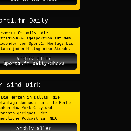
ort1.fm Daily
Sport1.fm Daily, die
rtradio360-Tagesportion auf dem
iosender von Sport1, Montags bis
itags jeden Mittag eine Stunde.
Archiv aller
Sport1.fm Daily
-Shows
r sind Dirk
Die Herzen in Dallas, die
elanlage dennoch für alle Körbe
schen New York City und
ramento geeignet: der
hentliche Podcast zur NBA.
Archiv aller