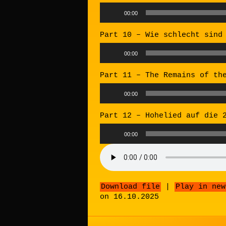
Audio
00:00
Player
Part 10 – Wie schlecht sind
Audio
00:00
Player
Part 11 – The Remains of th
Audio
00:00
Player
Part 12 – Hohelied auf die 
Audio
00:00
Player
Download file
|
Play in new
on 16.10.2025