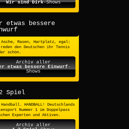
Wir sind Dirk
-Shows
r etwas bessere
nwurf
Asche, Rasen, Hartplatz, egal:
 reden den Deutschen ihr Tennis
der schön.
Archiv aller
er etwas bessere Einwurf
-
Shows
2 Spiel
Handball. HANDBALL! Deutschlands
lensport Nummer 1 im Doppelpass
schen Experten und Aktiven.
Archiv aller