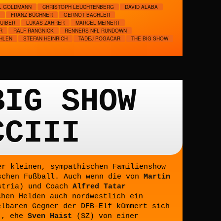
L GOLDMANN
CHRISTOPH LEUCHTENBERG
DAVID ALABA
FRANZ BÜCHNER
GERNOT BACHLER
HUIBER
LUKAS ZAHRER
MARCEL MEINERT
R
RALF RANGNICK
RENNERS NFL RUNDOWN
HLEN
STEFAN HEINRICH
TADEJ POGACAR
THE BIG SHOW
BIG SHOW
CCIII
er kleinen, sympathischen Familienshow
schen Fußball. Auch wenn die von
Martin
stria) und Coach
Alfred Tatar
chen Helden auch nordwestlich ein
elbaren Gegner der DFB-Elf kümmert sich
), ehe
Sven Haist
(SZ) von einer