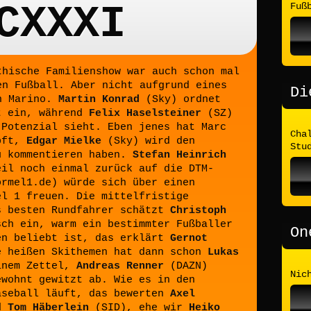
CXXXI
Fuß
thische Familienshow war auch schon mal
en Fußball. Aber nicht aufgrund eines
Di
an Marino.
Martin Konrad
(Sky) ordnet
t ein, während
Felix Haselsteiner
(SZ)
 Potenzial sieht. Eben jenes hat Marc
Cha
öpft,
Edgar Mielke
(Sky) wird den
Stu
u kommentieren haben.
Stefan Heinrich
eil noch einmal zurück auf die DTM-
rmel1.de) würde sich über einen
el 1 freuen. Die mittelfristige
s besten Rundfahrer schätzt
Christoph
ch ein, warm ein bestimmter Fußballer
On
en beliebt ist, das erklärt
Gernot
 heißen Skithemen hat dann schon
Lukas
inem Zettel,
Andreas Renner
(DAZN)
Nic
ewohnt gewitzt ab. Wie es in den
aseball läuft, das bewerten
Axel
nd
Tom Häberlein
(SID), ehe wir
Heiko