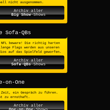
ball nicht ausgenommen.
Archiv aller
Big Show
-Shows
e Sofa-QBs
NFL beware! Die richtig harten
llenge Flags werden aus unseren
dios auf das Spielfeld geworfen.
Archiv aller
Sofa-QBs
-Shows
e-on-One
Zeit, ein Gespräch zu führen.
ht zu ernsthaft.
Archiv aller
One-on-One
-Shows