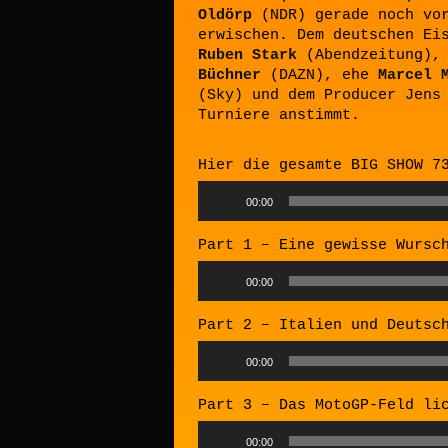
Oldörp
(NDR) gerade noch vor
erwischen. Dem deutschen Ei
Ruben Stark
(Abendzeitung)
Büchner
(DAZN), ehe
Marcel 
(Sky) und dem Producer Jens
Turniere anstimmt.
Hier die gesamte BIG SHOW 7
Audio
00:00
Player
Part 1 – Eine gewisse Wursc
Audio
00:00
Player
Part 2 – Italien und Deutsc
Audio
00:00
Player
Part 3 – Das MotoGP-Feld li
Audio
00:00