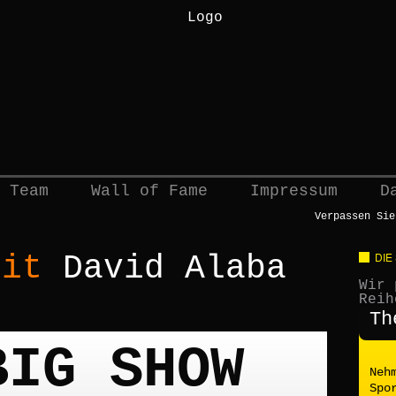
 Team
Wall of Fame
Impressum
D
Verpassen Sie
mit
David Alaba
DIE
Wir 
Reih
Th
BIG SHOW
Neh
Spo