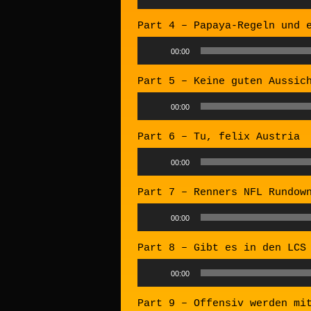
Player
Part 4 – Papaya-Regeln und 
Audio
00:00
Player
Part 5 – Keine guten Aussic
Audio
00:00
Player
Part 6 – Tu, felix Austria
Audio
00:00
Player
Part 7 – Renners NFL Rundow
Audio
00:00
Player
Part 8 – Gibt es in den LCS
Audio
00:00
Player
Part 9 – Offensiv werden mi