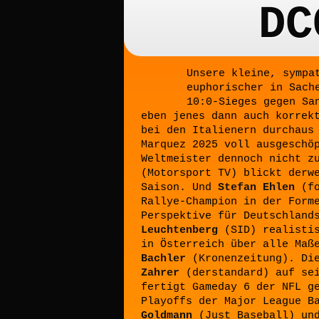
DC
Unsere kleine, sympa
euphorischer in Sach
10:0-Sieges gegen S
eben jenes dann auch korrek
bei den Italienern durchaus
Marquez 2025 voll ausgesch
Weltmeister dennoch nicht z
(Motorsport TV) blickt derw
Saison. Und
Stefan Ehlen
(fo
Rallye-Champion in der Form
Perspektive für Deutschland
Leuchtenberg
(SID) realistis
in Österreich über alle Maß
Bachler
(Kronenzeitung). Die
Zahrer
(derstandard) auf se
fertigt Gameday 6 der NFL g
Playoffs der Major League B
Goldmann
(Just Baseball) u