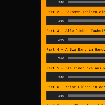
Audio
00:00
Player
Part 2 – Bekommt Italien ei
Audio
00:00
Player
Part 3 – Alle lieben Tuchel
Audio
00:00
Player
Part 4 – A Big Bang im Hand
Audio
00:00
Player
Part 5 – Die Eindrücke aus 
Audio
00:00
Player
Part 6 – Keine Flüche in de
Audio
00:00
Player