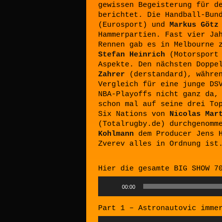
gewissen Begeisterung für d
berichtet. Die Handball-Bun
(Eurosport) und
Markus Götz
Hammerpartien. Fast vier Ja
Rennen gab es in Melbourne 
Stefan Heinrich
(Motorsport 
Aspekte. Den nächsten Doppe
Zahrer
(derstandard), währ
Vergleich für eine junge DS
NBA-Playoffs nicht ganz da
schon mal auf seine drei To
Six Nations von
Nicolas Mar
(Totalrugby.de) durchgenomm
Kohlmann
dem Producer Jens H
Zverev alles in Ordnung ist
Hier die gesamte BIG SHOW 7
Audio
00:00
Player
Part 1 – Astronautovic imme