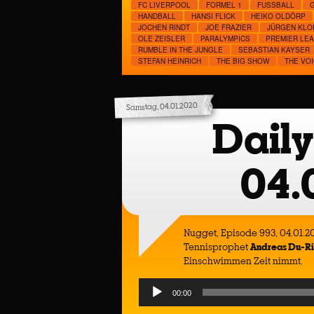
FC LIVERPOOL
FORMEL 1
FUSSBALL
HANDBALL
HANSI FLICK
HEIKO OLDÖRP
JOCHEN RINDT
JOE FRAZIER
JÜRGEN KLO
OLE ZEISLER
PARALYMPICS
PREMIER LE
RUMBLE IN THE JUNGLE
SEBASTIAN KAYSER
STEFAN HEINRICH
THE BIG SHOW
THE VO
Samstag, 04.01.2020
Daily
04.
Nugget, Episode 993, 04.01.
Tennisprophet
Andreas Du-R
Einschwimmen Zeit nimmt.
Audio
00:00
Player