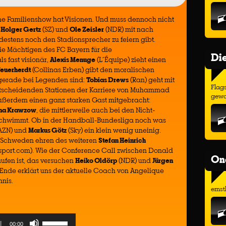
he Familienshow hat Visionen. Und muss dennoch nicht
s
Holger Gertz
(SZ) und
Ole Zeisler
(NDR) mit nach
estens noch den Stadionsprecher zu feiern gibt.
ie Mächtigen des FC Bayern für die
Di
s fast visionär,
Alexis Menuge
(L´Équipe) zieht einen
Feuerherdt
(Collinas Erben) gibt den moralischen
 gerade bei Legenden sind:
Tobias Drews
(Ran) geht mit
Flags
tscheidenden Stationen der Karriere von Muhammad
gewo
außerdem einen ganz starken Gast mitgebracht:
na Krawzow
, die mittlerweile auch bei den Nicht-
schwimmt. Ob in der Handball-Bundesliga noch was
AZN) und
Markus Götz
(Sky) ein klein wenig uneinig.
en Schweden ehren des weiteren
Stefan Heinrich
sport.com). Wie der Conference Call zwischen Donald
On
ufen ist, das versuchen
Heiko Oldörp
(NDR) und
Jürgen
 Ende erklärt uns der aktuelle Coach von Angelique
nnis.
ernst
Use
00:00