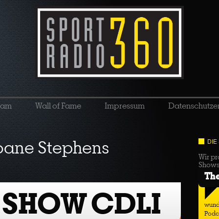
eam
Wall of Fame
Impressum
Datenschutze
oane Stephens
DIE
Wir pr
Show
Th
 SHOW CDLI
wund
Podc