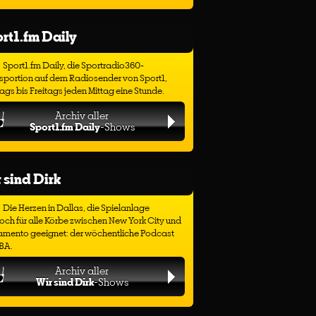
rt1.fm Daily
Sport1.fm Daily, die Sportradio360-
sportion auf dem Radiosender von Sport1,
gs bis Freitags jeden Mittag eine Stunde.
Archiv aller
Sport1.fm Daily
-Shows
 sind Dirk
Die Herzen in Dallas, die Spielanlage
ch für alle Körbe zwischen New York City und
amento geeignet: der wöchentliche Podcast
BA.
Archiv aller
Wir sind Dirk
-Shows