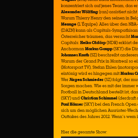
konzentriert sich auf jenes Team, das er
Alexander Wölffing
(ran) assistiert nic
Warum Thierry Henry den seinen in Belg
Menuge
(L´Équipe). Alles über den N
(DAZN) kann als Capitals-Sympathisan
Österreicher träumen, das versucht
Mar
Capitals:
Heiko Oldörp
(NDR) erklärt d
Anchorman
Markus Gaupp
(SKY) die Di
Johannes Knuth
(SZ) beschreibt anderer
Warum der Grand Prix in Montreal so e
(Motorsport TV), Stefan Ehlen (motorsp
eintönig wird es hingegen mit
Markus G
Wer
Jürgen Schmieder
(SZ) folgt, der m
Sorgen machen. Wie es mit der immer 
Football in Deutschland bestellt ist, da
(SKY) und
Christian Schimmel
(derdraft
Paul Häuser
(SKY) bei den French Open 
sich um den möglichen Ausrüster-Wechs
Outtakes des Jahres 2012. Wenn´s wem in
Hier die gesamte Show: