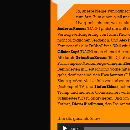
Ja, unsere kleine sympathisc
zum Arzt. Zum einen, weil un
Liverpool nehmen, wo es mind
Andreas Renner
(DAZN) preist derweil d
Vertragsverlängerung von Hansi Flick al
nicht alltäglichen Vergleich. Und
Alex 
Kompass für alle Fußballfans. Weil wir
Günter Zapf
(DAZN) noch einmal die en
Ali durch.
Sebastian Kayser
(BILD) hat 
Paralympics-Medaillengewinnerin
Ele
Behinderten in Deutschland vorne mit
geht, darüber sind sich
Uwe Semrau
(D
Einen großen, viel zu früh verstorben
(Motorsport TV) und
Stefan Ehlen
(motor
Trump und mehrere Comissioners verla
Schmieder
(SZ) zu analysieren. Und am
Kerber,
Dieter Kindlmann
, das Frauente
Hier die gesamte Show
Audio
00:00