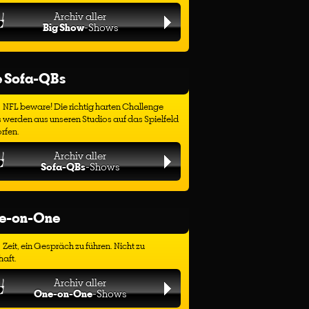
Archiv aller
Big Show
-Shows
e Sofa-QBs
NFL beware! Die richtig harten Challenge
 werden aus unseren Studios auf das Spielfeld
rfen.
Archiv aller
Sofa-QBs
-Shows
e-on-One
Zeit, ein Gespräch zu führen. Nicht zu
haft.
Archiv aller
One-on-One
-Shows