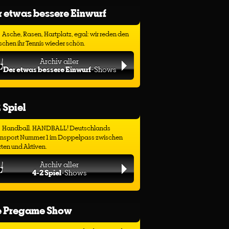
 etwas bessere Einwurf
Asche, Rasen, Hartplatz, egal: wir reden den
chen ihr Tennis wieder schön.
Archiv aller
Der etwas bessere Einwurf
-Shows
 Spiel
Handball. HANDBALL! Deutschlands
ensport Nummer 1 im Doppelpass zwischen
ten und Aktiven.
Archiv aller
4-2 Spiel
-Shows
e Pregame Show