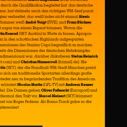
 durch die Qualifikation begleitet hat: das deutsche.
ht nur, hat vielmehr auch den richtigen WM-Senf parat.
ien verbreitet, das weiß indes nicht einmal
Alexis
BA-Sommer weiß
André Voigt
(FIVE), und
Franz Büchner
t sogar von einem Repeat träumen. Wovon die
tin Konrad
(SKY Austria) in Worte zu fassen. Apropos
em in den schottischen Highlands aufgespürten
mensionen des Stanley Cups begreiflich zu machen.
seits die Dimensionen der deutschen Mehrkämpfer.
indimensional war, darüber diskutieren
Stefan Heinrich
ort.com) und
Christian Nimmervoll
(formel1.de). Nie
ötz
(SKY), der die Handball-WM-Stadt München preist.
uss sich um traditionelle Sportarten allerdings große
wieder neu zu begründenden Tradition des American
s erläutert
Nicolas Martin
(GFL-TV) mit
Andreas Renner
.de). Die Damen geben
Oliver Faßnacht
(Eurosport) und
diesmal den Takt vor,
Marcel Meinert
(SKY) kümmert
el von Roger Federer. Als Bonus-Track gäbe es die
teressiert.