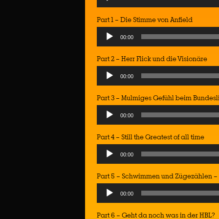
Player
Part 1 – Die Stimme von Anfield
Audio
00:00
Player
Part 2 – Herr Flick und die Visionäre
Audio
00:00
Player
Part 3 – Mulmiges Gefühl beim Bundesl
Audio
00:00
Player
Part 4 – Still the Greatest of all time
Audio
00:00
Player
Part 5 – Schwimmen und Zügezählen –
Audio
00:00
Player
Part 6 – Geht da noch was in der HBL?