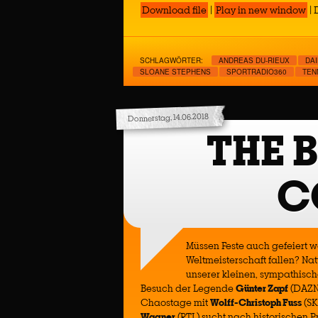
Download file
|
Play in new window
|
SCHLAGWÖRTER:
ANDREAS DU-RIEUX
DA
SLOANE STEPHENS
SPORTRADIO360
TEN
Donnerstag, 14.06.2018
THE 
C
Müssen Feste auch gefeiert w
Weltmeisterschaft fallen? Nat
unserer kleinen, sympathisc
Besuch der Legende
Günter Zapf
(DAZN)
Chaostage mit
Wolff-Christoph Fuss
(SK
Wagner
(RTL) sucht nach historischen 