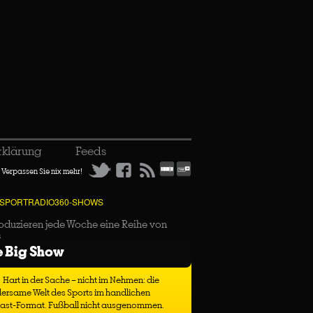
rklärung
Feeds
Verpassen Sie nix mehr!
 SPORTRADIO360-SHOWS
oduzieren jede Woche eine Reihe von
s
e Big Show
Hart in der Sache – nicht im Nehmen: die
ersame Welt des Sports im handlichen
ast-Format. Fußball nicht ausgenommen.