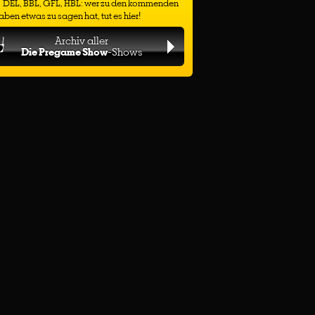
DEL, BBL, GFL, HBL: wer zu den kommenden
ben etwas zu sagen hat, tut es hier!
Archiv aller
Die Pregame Show
-Shows