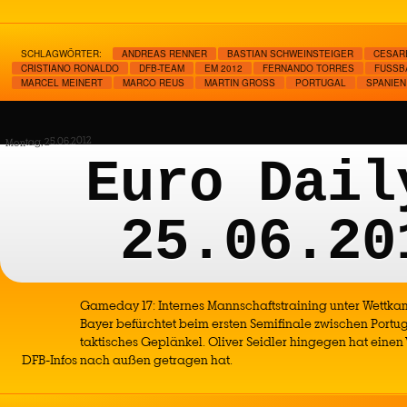
SCHLAGWÖRTER:
ANDREAS RENNER
BASTIAN SCHWEINSTEIGER
CESAR
CRISTIANO RONALDO
DFB-TEAM
EM 2012
FERNANDO TORRES
FUSSBA
MARCEL MEINERT
MARCO REUS
MARTIN GROSS
PORTUGAL
SPANIEN
Montag, 25.06.2012
Euro Dail
25.06.20
Gameday 17: Internes Mannschaftstraining unter Wett
Bayer befürchtet beim ersten Semifinale zwischen Portu
taktisches Geplänkel. Oliver Seidler hingegen hat einen
DFB-Infos nach außen getragen hat.