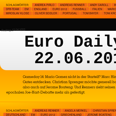
SCHLAGWÖRTER:
ANDREA PIRLO
ANDREAS RENNER
ANDY CAROLL
B
DFB-TEAM
EM
ENGLAND
EURO 2012
FUSSBALL
ITALIEN
MARI
MIROSLAV KLOSE
OLIVER SEIDLER
PORTUGAL
TOM BAYER
TONI KR
Freitag, 22.06.2012
Euro Dail
22.06.20
Gameday 14: Mario Gomez nicht in der Startelf? Marc 
Gutes entdecken. Christian Sprenger möchte generell ba
also auch auf Jerome Boateng. Und Renners sieht seinen 
epochalen Joe-Hart-Debatte mehr als gefestigt.
SCHLAGWÖRTER:
ANDREAS RENNER
ANGELA MERKEL
CHRISTIAN SPRE
DEUTSCHLAND
EM
EURO 2012
GRIECHENLAND
JEROME BOATENG