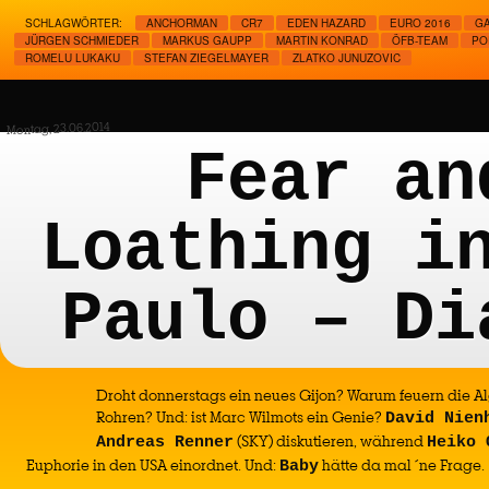
SCHLAGWÖRTER:
ANCHORMAN
CR7
EDEN HAZARD
EURO 2016
GA
JÜRGEN SCHMIEDER
MARKUS GAUPP
MARTIN KONRAD
ÖFB-TEAM
PO
ROMELU LUKAKU
STEFAN ZIEGELMAYER
ZLATKO JUNUZOVIC
Montag, 23.06.2014
Fear an
Loathing i
Paulo – Di
Droht donnerstags ein neues Gijon? Warum feuern die Alg
Rohren? Und: ist Marc Wilmots ein Genie?
David Nien
(SKY) diskutieren, während
Andreas Renner
Heiko 
Euphorie in den USA einordnet. Und:
hätte da mal ´ne Frage.
Baby