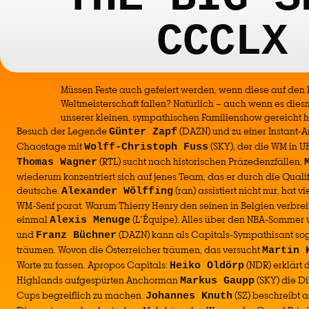
CCCLX
Müssen Feste auch gefeiert werden, wenn diese auf den 
Weltmeisterschaft fallen? Natürlich – auch wenn es diesma
unserer kleinen, sympathischen Familienshow gereicht 
Besuch der Legende
(DAZN) und zu einer Instant-
Günter Zapf
Chaostage mit
(SKY), der die WM in U
Wolff-Christoph Fuss
(RTL) sucht nach historischen Präzedenzfällen,
Thomas Wagner
wiederum konzentriert sich auf jenes Team, das er durch die Qualif
deutsche.
(ran) assistiert nicht nur, hat 
Alexander Wölffing
WM-Senf parat. Warum Thierry Henry den seinen in Belgien verbreit
einmal
(L´Équipe). Alles über den NBA-Sommer
Alexis Menuge
und
(DAZN) kann als Capitals-Sympathisant so
Franz Büchner
träumen. Wovon die Österreicher träumen, das versucht
Martin 
Worte zu fassen. Apropos Capitals:
(NDR) erklärt 
Heiko Oldörp
Highlands aufgespürten Anchorman
(SKY) die D
Markus Gaupp
Cups begreiflich zu machen.
(SZ) beschreibt a
Johannes Knuth