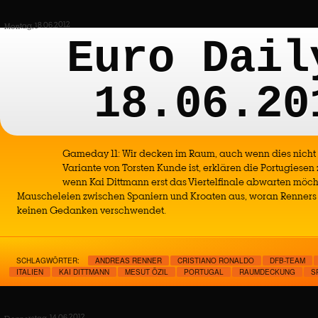
Montag, 18.06.2012
Euro Dail
18.06.20
Gameday 11: Wir decken im Raum, auch wenn dies nicht 
Variante von Torsten Kunde ist, erklären die Portugiese
wenn Kai Dittmann erst das Viertelfinale abwarten möch
Mauscheleien zwischen Spaniern und Kroaten aus, woran Renners 
keinen Gedanken verschwendet.
SCHLAGWÖRTER:
ANDREAS RENNER
CRISTIANO RONALDO
DFB-TEAM
ITALIEN
KAI DITTMANN
MESUT ÖZIL
PORTUGAL
RAUMDECKUNG
S
Donnerstag, 14.06.2012