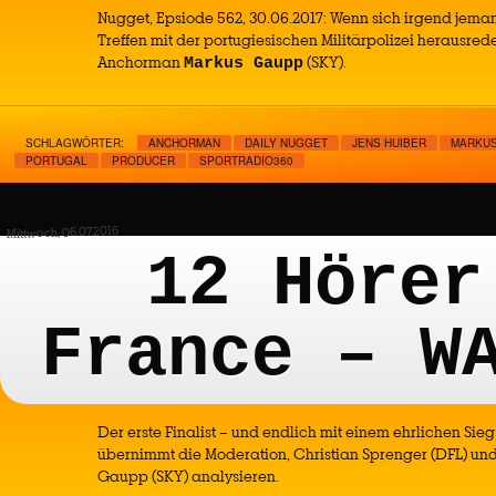
Nugget, Epsiode 562, 30.06.2017: Wenn sich irgend jeman
Treffen mit der portugiesischen Militärpolizei herausre
Anchorman
(SKY).
Markus Gaupp
SCHLAGWÖRTER:
ANCHORMAN
DAILY NUGGET
JENS HUIBER
MARKUS
PORTUGAL
PRODUCER
SPORTRADIO360
Mittwoch, 06.07.2016
12 Hörer
France – W
Der erste Finalist – und endlich mit einem ehrlichen Sie
übernimmt die Moderation, Christian Sprenger (DFL) u
Gaupp (SKY) analysieren.