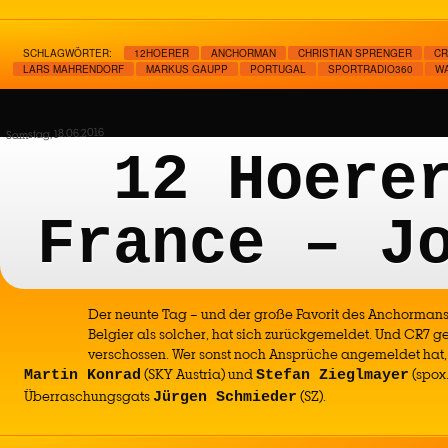
SCHLAGWÖRTER:
12HOERER
ANCHORMAN
CHRISTIAN SPRENGER
CR
LARS MAHRENDORF
MARKUS GAUPP
PORTUGAL
SPORTRADIO360
W
Samstag, 18.06.2016
12 Hoere
France – J
Der neunte Tag – und der große Favorit des Anchormans
Belgier als solcher, hat sich zurückgemeldet. Und CR7 g
verschossen. Wer sonst noch Ansprüche angemeldet hat,
(SKY Austria) und
(spox
Martin Konrad
Stefan Zieglmayer
Überraschungsgats
(SZ).
Jürgen Schmieder