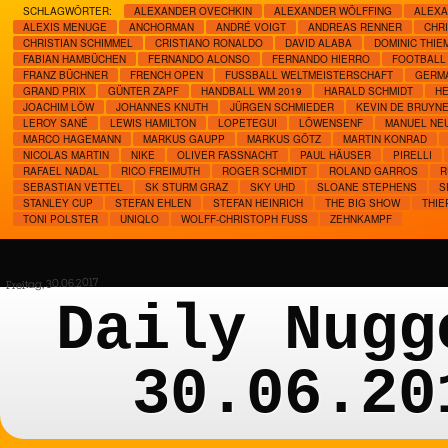
SCHLAGWÖRTER:
ALEXANDER OVECHKIN
ALEXANDER WÖLFFING
ALEXA
ALEXIS MENUGE
ANCHORMAN
ANDRÉ VOIGT
ANDREAS RENNER
CHR
CHRISTIAN SCHIMMEL
CRISTIANO RONALDO
DAVID ALABA
DOMINIC THIE
FABIAN HAMBÜCHEN
FERNANDO ALONSO
FERNANDO HIERRO
FOOTBALL
FRANZ BÜCHNER
FRENCH OPEN
FUSSBALL WELTMEISTERSCHAFT
GERM
GRAND PRIX
GÜNTER ZAPF
HANDBALL WM 2019
HARALD SCHMIDT
H
JOACHIM LÖW
JOHANNES KNUTH
JÜRGEN SCHMIEDER
KEVIN DE BRUYN
LEROY SANÉ
LEWIS HAMILTON
LOPETEGUI
LÖWENSENF
MANUEL NE
MARCO HAGEMANN
MARKUS GAUPP
MARKUS GÖTZ
MARTIN KONRAD
NICOLAS MARTIN
NIKE
OLIVER FASSNACHT
PAUL HÄUSER
PIRELLI
RAFAEL NADAL
RICO FREIMUTH
ROGER SCHMIDT
ROLAND GARROS
R
SEBASTIAN VETTEL
SK STURM GRAZ
SKY UHD
SLOANE STEPHENS
S
STANLEY CUP
STEFAN EHLEN
STEFAN HEINRICH
THE BIG SHOW
THIE
TONI POLSTER
UNIQLO
WOLFF-CHRISTOPH FUSS
ZEHNKAMPF
Freitag, 30.06.2017
Daily Nugg
30.06.20