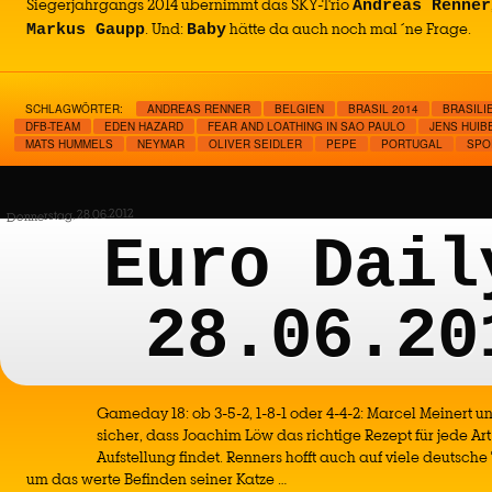
Siegerjahrgangs 2014 übernimmt das SKY-Trio
Andreas Renner
. Und:
hätte da auch noch mal ´ne Frage.
Markus Gaupp
Baby
SCHLAGWÖRTER:
ANDREAS RENNER
BELGIEN
BRASIL 2014
BRASILI
DFB-TEAM
EDEN HAZARD
FEAR AND LOATHING IN SAO PAULO
JENS HUIB
MATS HUMMELS
NEYMAR
OLIVER SEIDLER
PEPE
PORTUGAL
SPO
Donnerstag, 28.06.2012
Euro Dail
28.06.20
Gameday 18: ob 3-5-2, 1-8-1 oder 4-4-2: Marcel Meinert u
sicher, dass Joachim Löw das richtige Rezept für jede Art
Aufstellung findet. Renners hofft auch auf viele deutsche 
um das werte Befinden seiner Katze …