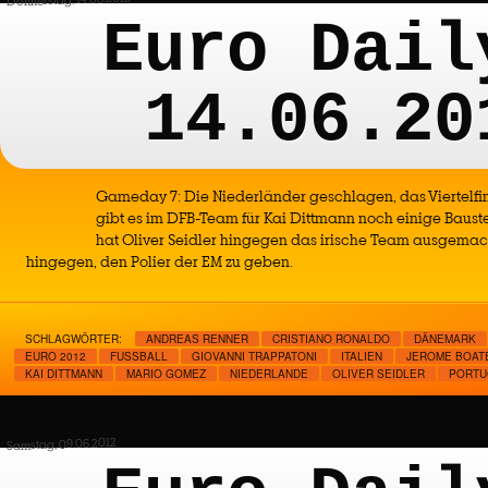
Euro Dail
14.06.20
Gameday 7: Die Niederländer geschlagen, das Viertelfi
gibt es im DFB-Team für Kai Dittmann noch einige Baustel
hat Oliver Seidler hingegen das irische Team ausgemach
hingegen, den Polier der EM zu geben.
SCHLAGWÖRTER:
ANDREAS RENNER
CRISTIANO RONALDO
DÄNEMARK
EURO 2012
FUSSBALL
GIOVANNI TRAPPATONI
ITALIEN
JEROME BOAT
KAI DITTMANN
MARIO GOMEZ
NIEDERLANDE
OLIVER SEIDLER
PORTU
Samstag, 09.06.2012