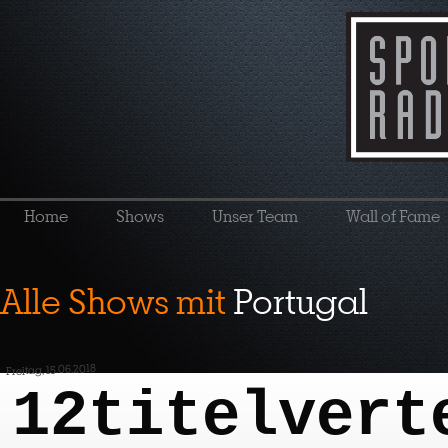
Home
Shows
Unser Team
Wall of Fame
Alle Shows mit
Portugal
Freitag, 15.06.2018
12titelvert