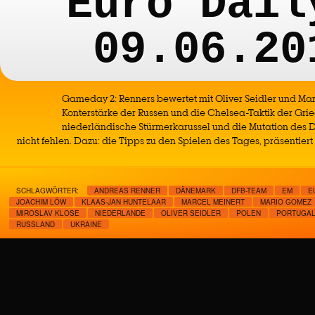
Euro Dail
09.06.20
Gameday 2: Renners bewertet mit Oliver Seidler und Mar
Konterstärke der Russen und die Chelsea-Taktik der Grie
niederländische Stürmerkarussel und die Mutation des D
nicht fehlen. Dazu: die Tipps zu den Spielen des Tages, präsentiert 
SCHLAGWÖRTER:
ANDREAS RENNER
DÄNEMARK
DFB-TEAM
EM
E
JOACHIM LÖW
KLAAS-JAN HUNTELAAR
MARCEL MEINERT
MARIO GOMEZ
MIROSLAV KLOSE
NIEDERLANDE
OLIVER SEIDLER
POLEN
PORTUGA
RUSSLAND
UKRAINE