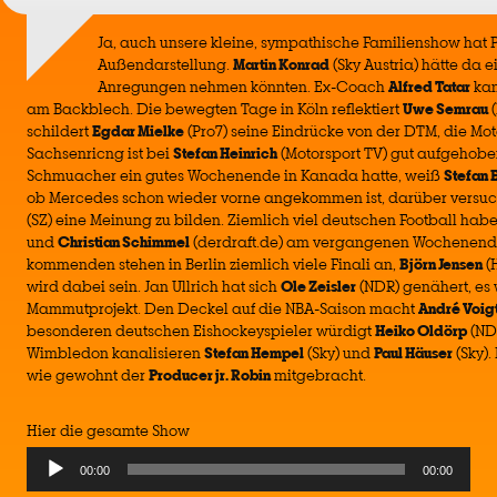
Ja, auch unsere kleine, sympathische Familienshow hat 
Außendarstellung.
Martin Konrad
(Sky Austria) hätte da 
Anregungen nehmen könnten. Ex-Coach
Alfred Tatar
kan
am Backblech. Die bewegten Tage in Köln reflektiert
Uwe Semrau
(
schildert
Egdar Mielke
(Pro7) seine Eindrücke von der DTM, die M
Sachsenricng ist bei
Stefan Heinrich
(Motorsport TV) gut aufgehob
Schmuacher ein gutes Wochenende in Kanada hatte, weiß
Stefan 
ob Mercedes schon wieder vorne angekommen ist, darüber versuc
(SZ) eine Meinung zu bilden. Ziemlich viel deutschen Football hab
und
Christian Schimmel
(derdraft.de) am vergangenen Wochenend
kommenden stehen in Berlin ziemlich viele Finali an,
Björn Jensen
(
wird dabei sein. Jan Ullrich hat sich
Ole Zeisler
(NDR) genähert, es
Mammutprojekt. Den Deckel auf die NBA-Saison macht
André Voig
besonderen deutschen Eishockeyspieler würdigt
Heiko Oldörp
(NDR
Wimbledon kanalisieren
Stefan Hempel
(Sky) und
Paul Häuser
(Sky).
wie gewohnt der
Producer jr. Robin
mitgebracht.
Hier die gesamte Show
Audio
00:00
00:00
Player