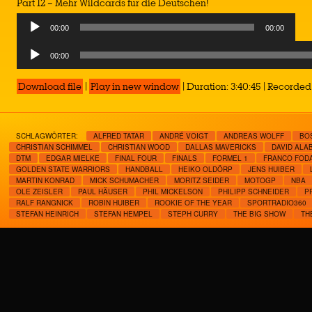
Part 12 – Mehr Wildcards für die Deutschen!
Audio
00:00
00:00
Player
Audio
00:00
Player
Download file
|
Play in new window
|
Duration: 3:40:45
|
Recorded 
SCHLAGWÖRTER:
ALFRED TATAR
ANDRÉ VOIGT
ANDREAS WOLFF
BO
CHRISTIAN SCHIMMEL
CHRISTIAN WOOD
DALLAS MAVERICKS
DAVID ALA
DTM
EDGAR MIELKE
FINAL FOUR
FINALS
FORMEL 1
FRANCO FOD
GOLDEN STATE WARRIORS
HANDBALL
HEIKO OLDÖRP
JENS HUIBER
MARTIN KONRAD
MICK SCHUMACHER
MORITZ SEIDER
MOTOGP
NBA
OLE ZEISLER
PAUL HÄUSER
PHIL MICKELSON
PHILIPP SCHNEIDER
P
RALF RANGNICK
ROBIN HUIBER
ROOKIE OF THE YEAR
SPORTRADIO360
STEFAN HEINRICH
STEFAN HEMPEL
STEPH CURRY
THE BIG SHOW
TH