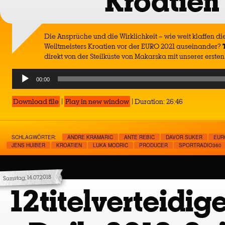
Kroatien
Die Ansprüche und die Wirklichkeit – wie weit klaffen di
Weiltmeisters Kroatien vor der EURO 2021 auseinander?
direkt von der Steilküste von Makarska mit unserer erste
Audio
00:00
Player
Download file
|
Play in new window
|
Duration: 26:46
SCHLAGWÖRTER:
ANDRE KRAMARIC
ANTE REBIC
DAVOR SUKER
EUR
JENS HUIBER
KROATIEN
LUKA MODRIC
PRODUCER
SPORTRADIO360
Samstag, 14.07.2018
12titelverteidig