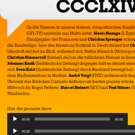
CCCLXI
Große Themen in unserer kleinen, sympathischen Famil
(GFL-TV) souverän aus Malta leitet:
Alexis Menuge
(L´Équi
Finalgegner der Franzosen und
Christian Sprenger
schau
die Bundesliga. Jene des American Football in Deutschland hat
Ch
(derdraft.de) fest im Blick, während sich Stefan Heinrich (Motorsp
Christian Nimmervoll
(formel1.de) um die tollkühnen Männer in ihre
Johannes Knuth
(Süddeutsche Zeitung) dagegen hält es derzeit eher
sich
Sven Haist
(Süddeutsche Zeitung) durch Russland bewegt hat, e
dem Medienzentrum in Moskau.
André Voigt
(FIVE) andererseits fra
Uhrwerk das Rädchen Carmelo Anthony am besten passen würde. 
Mittwoch für Roger Federer.
Marcel Meinert
(SKY) und
Paul Häuser
(S
Wimbledon.
Hier die gesamte Show
Audio
00:00
00:00
Player
Audio
00:00