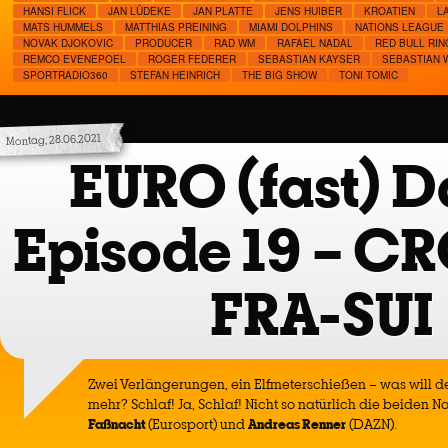
HANSI FLICK
JAN LÜDEKE
JAN PLATTE
JENS HUIBER
KROATIEN
L
MATS HUMMELS
MATTHIAS PREINING
MIAMI DOLPHINS
NATIONS LEAGUE
NOVAK DJOKOVIC
PRODUCER
RAD WM
RAFAEL NADAL
RED BULL RIN
REMCO EVENEPOEL
ROGER FEDERER
SEBASTIAN KAYSER
SEBASTIAN W
SPORTRADIO360
STEFAN HEINRICH
THE BIG SHOW
TONI TOMIC
Montag, 28.06.2021
EURO (fast) Da
Episode 19 – C
FRA-SUI
Zwei Verlängerungen, ein Elfmeterschießen – was will d
mehr? Schlaf! Ja, Schlaf! Nicht so natürlich die beiden
Faßnacht
(Eurosport) und
Andreas Renner
(DAZN).