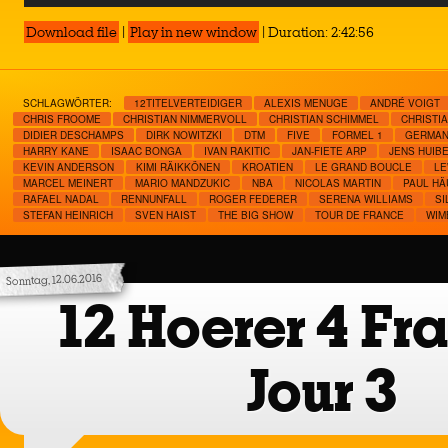
Player
Download file
|
Play in new window
|
Duration: 2:42:56
SCHLAGWÖRTER:
12TITELVERTEIDIGER
ALEXIS MENUGE
ANDRÉ VOIGT
CHRIS FROOME
CHRISTIAN NIMMERVOLL
CHRISTIAN SCHIMMEL
CHRISTI
DIDIER DESCHAMPS
DIRK NOWITZKI
DTM
FIVE
FORMEL 1
GERMAN
HARRY KANE
ISAAC BONGA
IVAN RAKITIC
JAN-FIETE ARP
JENS HUIB
KEVIN ANDERSON
KIMI RÄIKKÖNEN
KROATIEN
LE GRAND BOUCLE
LE
MARCEL MEINERT
MARIO MANDZUKIC
NBA
NICOLAS MARTIN
PAUL H
RAFAEL NADAL
RENNUNFALL
ROGER FEDERER
SERENA WILLIAMS
SI
STEFAN HEINRICH
SVEN HAIST
THE BIG SHOW
TOUR DE FRANCE
WIM
Sonntag, 12.06.2016
12 Hoerer 4 Fr
Jour 3