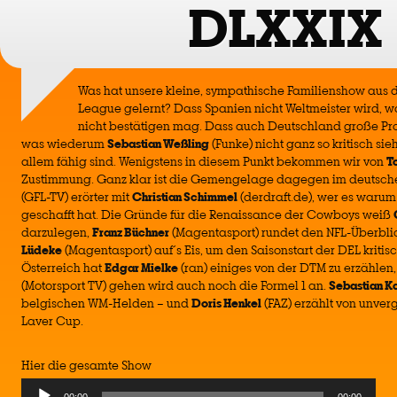
DLXXIX
Was hat unsere kleine, sympathische Familienshow aus 
League gelernt? Dass Spanien nicht Weltmeister wird, 
nicht bestätigen mag. Dass auch Deutschland große P
was wiederum
Sebastian Weßling
(Funke) nicht ganz so kritisch sie
allem fähig sind. Wenigstens in diesem Punkt bekommen wir von
T
Zustimmung. Ganz klar ist die Gemengelage dagegen im deutsche
(GFL-TV) erörter mit
Christian Schimmel
(derdraft.de), wer es waru
geschafft hat. Die Gründe für die Renaissance der Cowboys weiß
darzulegen,
Franz Büchner
(Magentasport) rundet den NFL-Überbli
Lüdeke
(Magentasport) auf´s Eis, um den Saisonstart der DEL kritis
Österreich hat
Edgar Mielke
(ran) einiges von der DTM zu erzählen,
(Motorsport TV) gehen wird auch noch die Formel 1 an.
Sebastian K
belgischen WM-Helden – und
Doris Henkel
(FAZ) erzählt von unve
Laver Cup.
Hier die gesamte Show
Audio