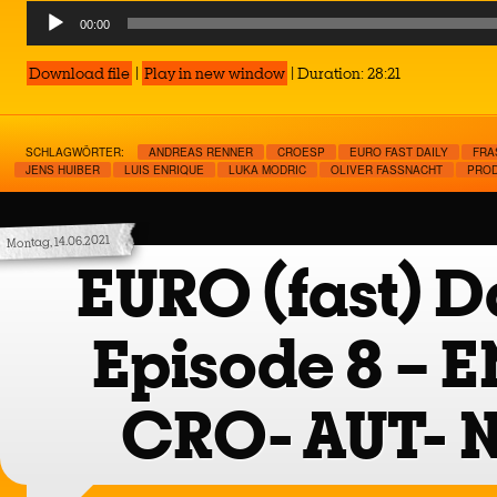
Audio
00:00
Player
Download file
|
Play in new window
|
Duration: 28:21
SCHLAGWÖRTER:
ANDREAS RENNER
CROESP
EURO FAST DAILY
FRA
JENS HUIBER
LUIS ENRIQUE
LUKA MODRIC
OLIVER FASSNACHT
PRO
Montag, 14.06.2021
EURO (fast) Da
Episode 8 – 
CRO- AUT- 