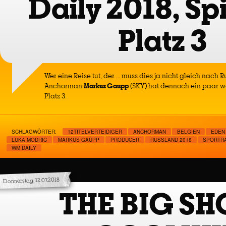
Daily 2018, Sp
Platz 3
Wer eine Reise tut, der … muss dies ja nicht gleich nach
Anchorman
Markus Gaupp
(SKY) hat dennoch ein paar 
Platz 3.
SCHLAGWÖRTER:
12TITELVERTEIDIGER
ANCHORMAN
BELGIEN
EDEN
LUKA MODRIC
MARKUS GAUPP
PRODUCER
RUSSLAND 2018
SPORTRA
WM DAILY
Donnerstag, 12.07.2018
THE BIG S