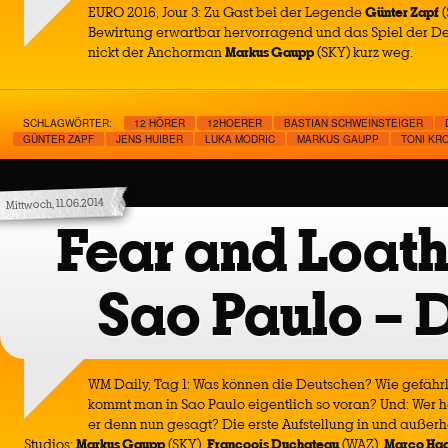
EURO 2016, Jour 3: Zu Gast bei der Legende
Günter Zapf
(
Bewirtung erwartbar hervorragend und das Spiel der D
nickt der Anchorman
Markus Gaupp
(SKY) kurz weg.
SCHLAGWÖRTER:
12 HÖRER
12HOERER
BASTIAN SCHWEINSTEIGER
GÜNTER ZAPF
JENS HUIBER
LUKA MODRIC
MARKUS GAUPP
TONI KR
Mittwoch, 11.06.2014
Fear and Loath
Sao Paulo – D
WM Daily, Tag 1: Was können die Deutschen? Wie gefährl
kommt man in Sao Paulo eigentlich so voran? Und: Wer h
er denn nun gesagt? Die erste Aufstellung in und außer
Studios:
Markus Gaupp
(SKY),
Francoois Duchateau
(WAZ),
Marco Ha