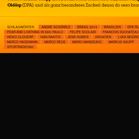
Oldörp
(DPA); und als ganz besonderes Zuckerl deusa do sexo bras
SCHLAGWÖRTER:
ANDRÉ SCHÜRRLE
BRASIL 2014
BRASILIEN
DFB-T
FEAR AND LOATHING IN SAO PAULO
FELIPE SCOLARI
FRANCOIS DUCHATEAU
HEIKO OLDOERP
IVAN RAKITIC
JENS HUIBER
KROATIEN
LUKA MODRI
MARCO HAGEMANN
MARCO REUS
MARIO MANDZUKIC
MARKUS GAUPP
SPORTRADIO360