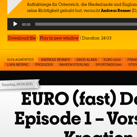
Auftaktsiege für Österreich, die Niederlande und Englan
seine Richtigkeit gehabt hat, versucht
Andreas Renner
(DA
Audio
00:00
Player
Download file
|
Play in new window
|
Duration: 24:03
SCHLAGWÖRTER:
ANDREAS RENNER
DAVID ALABA
EURO 2020
FRAN
LUKA MODRIC
PRODUCER
RAHEEM STERLING
SPORTRADIO360
STEF
Samstag, 05.06.2021
EURO (fast) Da
Episode 1 – Vo