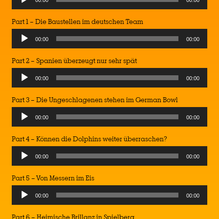
00:00
00:00
Player
Part 1 – Die Baustellen im deutschen Team
Audio
00:00
00:00
Player
Part 2 – Spanien überzeugt nur sehr spät
Audio
00:00
00:00
Player
Part 3 – Die Ungeschlagenen stehen im German Bowl
Audio
00:00
00:00
Player
Part 4 – Können die Dolphins weiter überraschen?
Audio
00:00
00:00
Player
Part 5 – Von Messern im Eis
Audio
00:00
00:00
Player
Part 6 – Heimische Brillanz in Spielberg