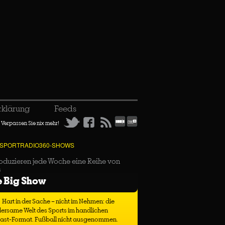
rklärung
Feeds
Verpassen Sie nix mehr!
 SPORTRADIO360-SHOWS
oduzieren jede Woche eine Reihe von
s
e Big Show
Hart in der Sache – nicht im Nehmen: die
ersame Welt des Sports im handlichen
ast-Format. Fußball nicht ausgenommen.