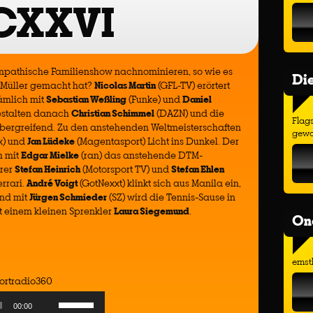
CXXVI
ympathische Familienshow nachnominieren, so wie es
Di
 Müller gemacht hat?
Nicolas Martin
(GFL-TV) erörtert
nämlich mit
Sebastian Weßling
(Funke) und
Daniel
gestalten danach
Christian Schimmel
(DAZN) und die
Flags
bergreifend. Zu den anstehenden Weltmeisterschaften
gewo
x) und
Jan Lüdeke
(Magentasport) Licht ins Dunkel. Der
h mit
Edgar Mielke
(ran) das anstehende DTM-
rer
Stefan Heinrich
(Motorsport TV) und
Stefan Ehlen
errari.
André Voigt
(GotNexxt) klinkt sich aus Manila ein,
Und mit
Jürgen Schmieder
(SZ) wird die Tennis-Sause in
t einem kleinen Sprenkler
Laura Siegemund
.
On
ernst
ortradio360
Use
00:00