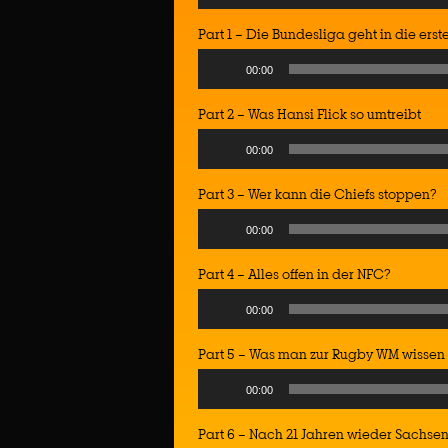
Player
Part 1 – Die Bundesliga geht in die ers
Audio
00:00
Player
Part 2 – Was Hansi Flick so umtreibt
Audio
00:00
Player
Part 3 – Wer kann die Chiefs stoppen?
Audio
00:00
Player
Part 4 – Alles offen in der NFC?
Audio
00:00
Player
Part 5 – Was man zur Rugby WM wissen
Audio
00:00
Player
Part 6 – Nach 21 Jahren wieder Sachse