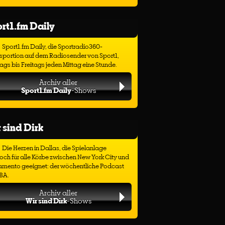
rt1.fm Daily
Sport1.fm Daily, die Sportradio360-
sportion auf dem Radiosender von Sport1,
gs bis Freitags jeden Mittag eine Stunde.
Archiv aller
Sport1.fm Daily
-Shows
 sind Dirk
Die Herzen in Dallas, die Spielanlage
ch für alle Körbe zwischen New York City und
amento geeignet: der wöchentliche Podcast
BA.
Archiv aller
Wir sind Dirk
-Shows