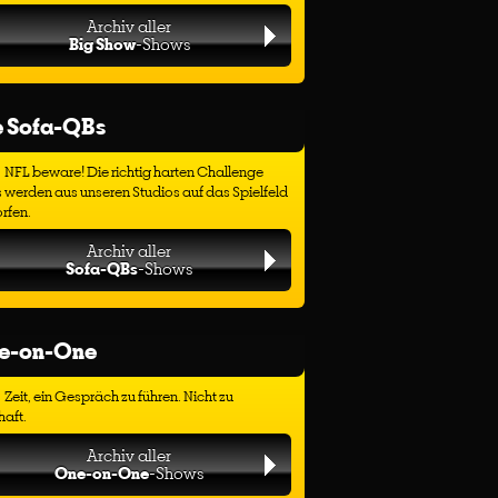
Archiv aller
Big Show
-Shows
e Sofa-QBs
NFL beware! Die richtig harten Challenge
 werden aus unseren Studios auf das Spielfeld
rfen.
Archiv aller
Sofa-QBs
-Shows
e-on-One
Zeit, ein Gespräch zu führen. Nicht zu
haft.
Archiv aller
One-on-One
-Shows