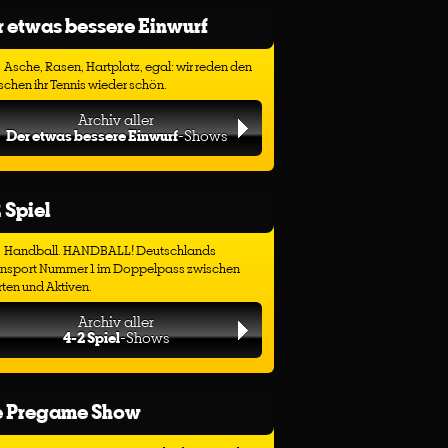
 etwas bessere Einwurf
Asche, Rasen, Hartplatz, egal: wir reden den
chen ihr Tennis wieder schön.
Archiv aller
Der etwas bessere Einwurf
-Shows
 Spiel
Handball. HANDBALL! Deutschlands
ensport Nummer 1 im Doppelpass zwischen
ten und Aktiven.
Archiv aller
4-2 Spiel
-Shows
e Pregame Show