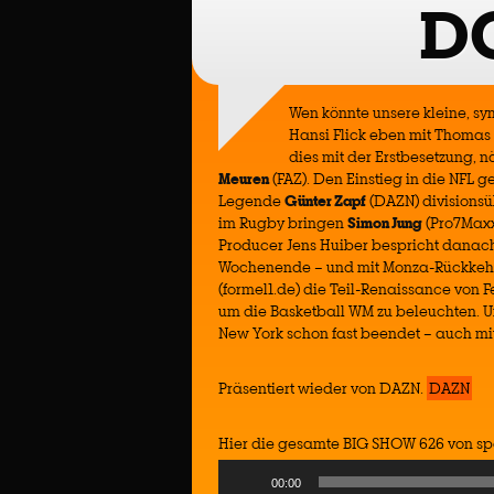
D
Wen könnte unsere kleine, s
Hansi Flick eben mit Thomas
dies mit der Erstbesetzung, 
Meuren
(FAZ). Den Einstieg in die NFL 
Legende
Günter Zapf
(DAZN) divisionsü
im Rugby bringen
Simon Jung
(Pro7Max
Producer Jens Huiber bespricht danac
Wochenende – und mit Monza-Rückkeh
(formel1.de) die Teil-Renaissance von F
um die Basketball WM zu beleuchten. 
New York schon fast beendet – auch mi
Präsentiert wieder von DAZN.
DAZN
Hier die gesamte BIG SHOW 626 von sp
Audio
00:00