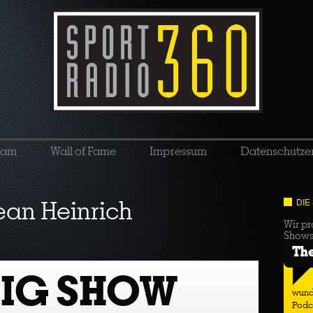
eam
Wall of Fame
Impressum
Datenschutze
ean Heinrich
DIE
Wir pr
Show
Th
BIG SHOW
wund
Podc