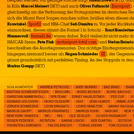
bespielt werden. Für geistige Frische sorgt
Tobias Drews
(RTL), dar
in Köln
Marcel Meinert
(SKY) und auch
Oliver Faßnacht
(
Eurosport
),
gleichzeitig um die Verfassung der Protagonisten im deutschen F
sich die Miami Heat Sorgen machen sollen, brüllen eben diesen
Krawinkel
(
Sport1)
und NBA-Chef
Seb Dumitru
zu. Vor jeder Rückkehr
einzuordnen, diesen nimmt die Formel 1 in Sotschi –
Ernst Hausleitne
Nimmervoll
(
formel1.de
) waren dabei. Bald vielleicht nicht mehr da
NASCAR-Szene,
Pete Fink
(
motorsport-total.com
) und
Stefan Heinric
beschreiben die Ausstiegsszenarien. Das richtige Einstiegsszenario
hingegen niemand besser als
Jürgen Schmieder
(
SZ
), der Gegenr
glänzt grundsätzlich mit perfektem Timing. An der Stoppuhr in de
Markus Gaupp
(SKY).
SCHLAGWÖRTER:
ANDREA PETKOVIC
ANDY MURRAY
BAD BRAD
BARB
BASTIAN SCHWEINSTEIGER
BEKO-BBL
BORIS BECKER
BORIS SAVOVIC
CHRISTIAN NIMMERVOLL
DFB-TEAM
ERNST HAUSLEITNER
FED CUP
F
GENNADI GOLOVKIN
HEIKO OLDOERP
HGH
JENS HUIBER
JIMMIE JO
JÜRGEN SCHMIEDER
LEON DRAISAITL
LEWIS HAMILTON
MANNY PACQUI
MARKUS GAUPP
MARKUS KRAWINKEL
MARKUS KUHN
NASCAR
NEW Y
NEW YORK YANKEES
NFL
NHL
OLE ZEISLER
OLIVER FASSNACHT
ROGER FEDERER
ROTATION
SABINE LISICKI
SEB DUMITRU
SOTSCHI
THORSTEN LEIBENATH
TIM OHLBRECHT
TOBIAS DREWS
TOM COUGHLIN