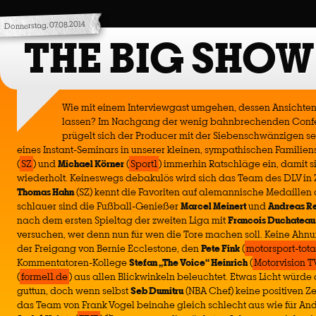
Donnerstag, 07.08.2014
THE BIG SHOW
Wie mit einem Interviewgast umgehen, dessen Ansichte
lassen? Im Nachgang der wenig bahnbrechenden Confe
prügelt sich der Producer mit der Siebenschwänzigen sel
eines Instant-Seminars in unserer kleinen, sympathischen Familie
(
SZ
) und
Michael Körner
(
Sport1
) immerhin Ratschläge ein, damit 
wiederholt. Keineswegs debakulös wird sich das Team des DLV in 
Thomas Hahn
(SZ) kennt die Favoriten auf alemannische Medaillen
schlauer sind die Fußball-Genießer
Marcel Meinert
und
Andreas R
nach dem ersten Spieltag der zweiten Liga mit
Francois Duchateau
versuchen, wer denn nun für wen die Tore machen soll. Keine Ahnu
der Freigang von Bernie Ecclestone, den
Pete Fink
(
motorsport-tot
Kommentatoren-Kollege
Stefan „The Voice“ Heinrich
(
Motorvision T
(
formel1.de
) aus allen Blickwinkeln beleuchtet. Etwas Licht würd
guttun, doch wenn selbst
Seb Dumitru
(NBA Chef) keine positiven Zei
das Team von Frank Vogel beinahe gleich schlecht aus wie für An