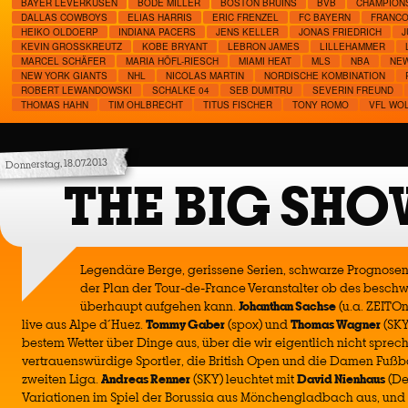
BAYER LEVERKUSEN
BODE MILLER
BOSTON BRUINS
BVB
CHAMPION
DALLAS COWBOYS
ELIAS HARRIS
ERIC FRENZEL
FC BAYERN
FRANCO
HEIKO OLDOERP
INDIANA PACERS
JENS KELLER
JONAS FRIEDRICH
J
KEVIN GROSSKREUTZ
KOBE BRYANT
LEBRON JAMES
LILLEHAMMER
MARCEL SCHÄFER
MARIA HÖFL-RIESCH
MIAMI HEAT
MLS
NBA
NEW
NEW YORK GIANTS
NHL
NICOLAS MARTIN
NORDISCHE KOMBINATION
ROBERT LEWANDOWSKI
SCHALKE 04
SEB DUMITRU
SEVERIN FREUND
THOMAS HAHN
TIM OHLBRECHT
TITUS FISCHER
TONY ROMO
VFL WO
Donnerstag, 18.07.2013
THE BIG SHO
Legendäre Berge, gerissene Serien, schwarze Prognosen 
der Plan der Tour-de-France Veranstalter ob des beschw
überhaupt aufgehen kann.
Johanthan Sachse
(u.a. ZEITOn
live aus Alpe d´Huez.
Tommy Gaber
(spox) und
Thomas Wagner
(SKY
bestem Wetter über Dinge aus, über die wir eigentlich nicht sprech
vertrauenswürdige Sportler, die British Open und die Damen Fußbal
zweiten Liga.
Andreas Renner
(SKY) leuchtet mit
David Nienhaus
(De
Variationen im Spiel der Borussia aus Mönchengladbach aus, und 