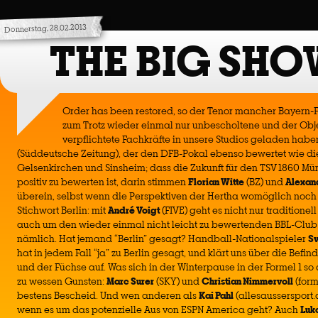
Donnerstag, 28.02.2013
THE BIG SHO
Order has been restored, so der Tenor mancher Bayern-
zum Trotz wieder einmal nur unbescholtene und der Obj
verpflichtete Fachkräfte in unsere Studios geladen habe
(Süddeutsche Zeitung), der den DFB-Pokal ebenso bewertet wie die
Gelsenkirchen und Sinsheim; dass die Zukunft für den TSV 1860 Mü
positiv zu bewerten ist, darin stimmen
Florian Witte
(BZ) und
Alexan
überein, selbst wenn die Perspektiven der Hertha womöglich noch
Stichwort Berlin: mit
André Voigt
(FIVE) geht es nicht nur traditione
auch um den wieder einmal nicht leicht zu bewertenden BBL-Club
nämlich. Hat jemand “Berlin” gesagt? Handball-Nationalspieler
Sv
hat in jedem Fall “ja” zu Berlin gesagt, und klärt uns über die Befind
und der Füchse auf. Was sich in der Winterpause in der Formel 1 so 
zu wessen Gunsten:
Marc Surer
(SKY) und
Christian Nimmervoll
(form
bestens Bescheid. Und wen anderen als
Kai Pahl
(allesaussersport.
wenn es um das potenzielle Aus von ESPN America geht? Auch
Luk