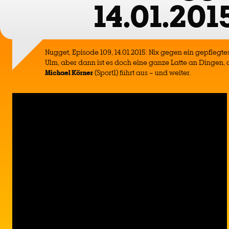
14.01.201
Nugget, Episode 109, 14.01.2015: Nix gegen ein gepflegte
Ulm, aber dann ist es doch eine ganze Latte an Dingen, 
Michael Körner
(Sport1) führt aus – und weiter.