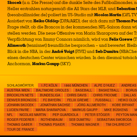
Skocek
(u.a. Die Presse) auf die dunkle Seite des Fußballmondes, 
Heller erstrahlen naturgemäß die All Stars der MLB, und
Sebastian
(besaballinsider.de) poliert im US-Studio mit
Nicolas Martin
(GFL TV)
Assistiert von
Heiko Oldörp
(DPA/ARD), der sich dazu mit
Thomas Psa
Frage stellt, ob die Broncos in der kommenden NFL-Saison dann wir
stellen werden. Die neue Offensive von Maria Sharapova auf der Tr
Verpflichtung von Jimmy Connors nämlich, wird von
Felix Grewe
(T
Allmeroth
(tennisnet) freundliche besprochen – und bewertet. Bleib
Blick in die NBA, in der
André Voigt
(FIVE) und
Seb Dumitru
(NBAChef)
einen deutschen Center wünschen würden. In den diesmal tatsäch
Anchorman,
Markus Gaupp
(SKY).
SCHLAGWÖRTER:
1.FC KÖLN
1860 MÜNCHEN
ALPE D´HUEZ
ANDREAS
AUSTRIA WIEN
BALTIMORE ORIOLES
BASEBALL
BASKETBALL
BORUS
BROOKLYN NETS
BUNDESLIGA
CHRIS DAVIS
CHRIS FROOME
DALLAS
DENVER BRONCOS
FC BAYERN
FELIX GREWE
FUSSBALL
HEIKO OLD
JOHANN SKOCEK
JONATHAN SACHSE
JÖRG ALLMEROTH
KOBE BRYANT
LUCIEN FAVRE
MARIA SHARAPOVA
MARKUS GAUPP
MIKE BÜSKENS
M
NFL
NICOLAS MARTIN
PEP GUARDIOLA
PETER STÖGER
PEYTON MAN
ROGER FEDERER
ROTHENBAUM
SEB DUMITRU
SEBASTIAN SWOBODA
THOMAS GABER
THOMAS PSAIER
THOMAS WAGNER
TIM OHLBRECHT
TOUR DE FRANCE