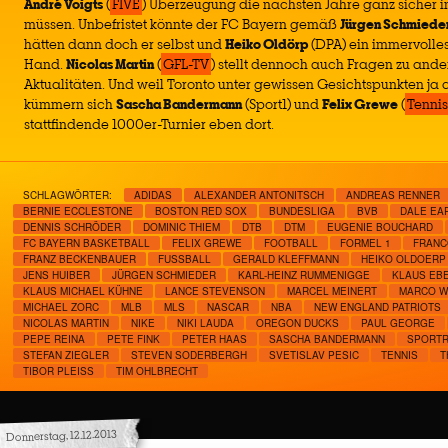
André Voigts
(
FIVE
) Überzeugung die nächsten Jahre ganz sicher in
müssen. Unbefristet könnte der FC Bayern gemäß
Jürgen Schmiede
hätten dann doch er selbst und
Heiko Oldörp
(DPA) ein immervolle
Hand.
Nicolas Martin
(
GFL-TV
) stellt dennoch auch Fragen zu and
Aktualitäten. Und weil Toronto unter gewissen Gesichtspunkten ja 
kümmern sich
Sascha Bandermann
(Sport1) und
Felix Grewe
(
Tenni
stattfindende 1000er-Turnier eben dort.
SCHLAGWÖRTER:
ADIDAS
ALEXANDER ANTONITSCH
ANDREAS RENNER
BERNIE ECCLESTONE
BOSTON RED SOX
BUNDESLIGA
BVB
DALE EA
DENNIS SCHRÖDER
DOMINIC THIEM
DTB
DTM
EUGENIE BOUCHARD
FC BAYERN BASKETBALL
FELIX GREWE
FOOTBALL
FORMEL 1
FRANC
FRANZ BECKENBAUER
FUSSBALL
GERALD KLEFFMANN
HEIKO OLDOERP
JENS HUIBER
JÜRGEN SCHMIEDER
KARL-HEINZ RUMMENIGGE
KLAUS EB
KLAUS MICHAEL KÜHNE
LANCE STEVENSON
MARCEL MEINERT
MARCO W
MICHAEL ZORC
MLB
MLS
NASCAR
NBA
NEW ENGLAND PATRIOTS
NICOLAS MARTIN
NIKE
NIKI LAUDA
OREGON DUCKS
PAUL GEORGE
PEPE REINA
PETE FINK
PETER HAAS
SASCHA BANDERMANN
SPORTR
STEFAN ZIEGLER
STEVEN SODERBERGH
SVETISLAV PESIC
TENNIS
T
TIBOR PLEISS
TIM OHLBRECHT
Donnerstag, 12.12.2013