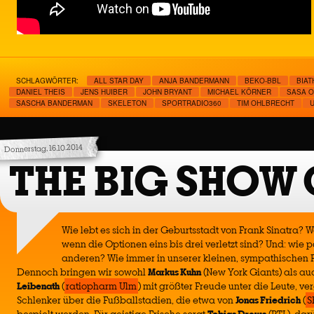
SCHLAGWÖRTER:
ALL STAR DAY
ANJA BANDERMANN
BEKO-BBL
BIAT
DANIEL THEIS
JENS HUIBER
JOHN BRYANT
MICHAEL KÖRNER
SASA 
SASCHA BANDERMAN
SKELETON
SPORTRADIO360
TIM OHLBRECHT
Donnerstag, 16.10.2014
THE BIG SHOW
Wie lebt es sich in der Geburtsstadt von Frank Sinatra? We
wenn die Optionen eins bis drei verletzt sind? Und: wie 
anderen? Wie immer in unserer kleinen, sympathischen F
Dennoch bringen wir sowohl
Markus Kuhn
(New York Giants) als 
Leibenath
(
ratiopharm Ulm
) mit größter Freude unter die Leute, v
Schlenker über die Fußballstadien, die etwa von
Jonas Friedrich
(
S