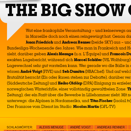
THE BIG SHOW
Wat eine frankophile Veranstaltung – und keineswegs au
in Marseille doch noch einen reingewürgt hat. Genau d
Jonas Friedrich
und
Andreas Renner
(beide SKY) aus – und
Bundesliga-Wochenende des Jahres. Wie man in Frankreich und 
sieht, darüber geben
Alexis Menuge
(u.a. L´Équipe) und
Francois D
exakten Lagebericht, während sich
Marcel Schäfer
(VfL Wolfsburg
Lagewechsel sehr gut vorstellen kann. Wer gerade wo die Bälle in 
wissen
André Voigt
(FIVE) und
Seb Dumitru
(NBAChef). Und auf wel
Brutalität herrscht (Eis oder Rasen stehen zur Debatte), darüber v
(Süddeutsche Zeitung) und
Heiko Oldörp
(DPA) Einigung zu erziele
norwegischen Winteridylle, einer vollständig gewaltfreien Zone:
T
Zeitung), der ein Fazit über die Bewerbe in Lillehammer zieht. Mi
unterwegs: die Alpinen in Nordamerika, und
Titus Fischer
(laola1.t
Der Franzose vom Dienst im Studio:
Nicolas Martin
(GFL-TV).
SCHLAGWÖRTER:
ALEXIS MENUGE
ANDRÉ VOIGT
ANDREAS RENNER