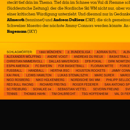
steckt tief drin im Thema. Tief drin im Schnee von Val di Fiemme sc
(Süddeutsche Zeitung), der die Nordische Ski WM nicht nur, aber vo
einer kritischen Würdigung unterzieht. Und diesmal nur in Geda
Allmeroth
(tennisnet) und
Andreas DuRieux
(ORF), die sich gemeins
Schweizer Maestro der nächste Jimmy Connors werden könnte. An d
Hagemann
(SKY)
SCHLAGWÖRTER:
1860 MÜNCHEN
2. BUNDESLIGA
ADRIAN SUTIL
ALB
ALEXANDER WÖLFFING
ANDRÉ VOIGT
ANDREAS DU RIEUX
BASKETBALL
CHRISTIAN NIMMERVOLL
DALLAS MAVERICKS
DFB-POKAL
DIRK NOWITZK
ESPN AMERICA
FC BAYERN
FCB BASKETBALL
FLORIAN WITTE
FORCE
FUSSBALL
HANDBALL
HERTHA BSC
HOUSTON ROCKETS
JIMMY CON
KAI PAHL
LEWIS HAMILTON
LUKAS STEMALSZYK
MARC SURER
MARC
NICO ROSBERG
NIKO HÜLKENBERG
NORDISCHE SKI WM
PHILIPP SELLD
RED BULL RACING
RICHARD FREITAG
ROGER FEDERER
SAN ANTONIO S
SC FREIBURG
SCHALKE 04
SEBASTIAN VETTEL
SEVERIN FREUND
SV
TENNIS
THOMAS HAHN
TIM OHLBRECHT
TSG HOFFENHEIM
VAL DI FI