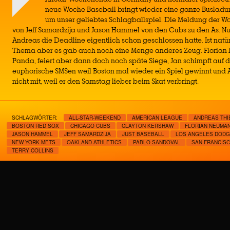
neue Woche Baseball bringt wieder eine ganze Busladu
um unser geliebtes Schlagballspiel. Die Meldung der Wo
von Jeff Samardzija und Jason Hammel von den Cubs zu den As. 
Andreas die Deadline eigentlich schon geschlossen hatte. Ist natür
Thema aber es gab auch noch eine Menge anderes Zeug. Florian 
Panda, feiert aber dann doch noch späte Siege, Jan schimpft auf d
euphorische SMSen weil Boston mal wieder ein Spiel gewinnt und 
nicht mit, weil er den Samstag lieber beim Skat verbringt.
SCHLAGWÖRTER:
ALL-STAR-WEEKEND
AMERICAN LEAGUE
ANDREAS THI
BOSTON RED SOX
CHICAGO CUBS
CLAYTON KERSHAW
FLORIAN NEUMA
JASON HAMMEL
JEFF SAMARDZIJA
JUST BASEBALL
LOS ANGELES DOD
NEW YORK METS
OAKLAND ATHLETICS
PABLO SANDOVAL
SAN FRANCISC
TERRY COLLINS