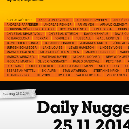
SCHLAGWÖRTER:
AKSEL-LUND SVINDAL
ALEXANDER ZVEREV
ANDRÉ SC
ANDREAS RAFFEINER
ANDREAS RENNER
ARIMN VEH
ARNAUD CLEMENT
BORUSSIA MÖNCHENGLADBACH
BOSTON RED SOX
BUNDESLIGA
CHRIS 
CHRISTIAN NIMMERVOLL
CHRISTIAN STREICH
DAVID NIENHAUS
DAVIS CU
FC BARCELONA
FERRARI
FORMLE 1
FUSSBALL
GAEL MONFILS
H
JO-WILFRIED TSONGA
JOHANNES FISCHER
JOHANNES KNUTH
JÖRG ALL
JÜRGEN SCHMIEDER
LAKE LOUISE
LEWIS HAMILTON
LINDSEY VONN
MAGNUS CRALSEN
MARC-ANDRÉ TER STEGEN
MARCEL HIRSCHER
MARC
MARKZS WEINZIERL
MATTHIAS MAYER
MICHAEL KÖRNER
NEW YORK JET
NICOLAS MARTIN
OLIVER FASSNACHT
PABLO SANDOVAL
PETE FINK
REX RYAN
ROGER FEDERER
SASCHA BANDERMANN
SC FREIBURG
S
SEBASTIAN VETTEL
SKI ALPIN
STAN WAWRINKA
STEFAN HEINRICH
S
THANKSGIVING
THE VOICE
TWITTER
VALTERI BOTTAS
VISHY ANAND
Dienstag, 25.11.2014
Daily Nugge
25.11.201