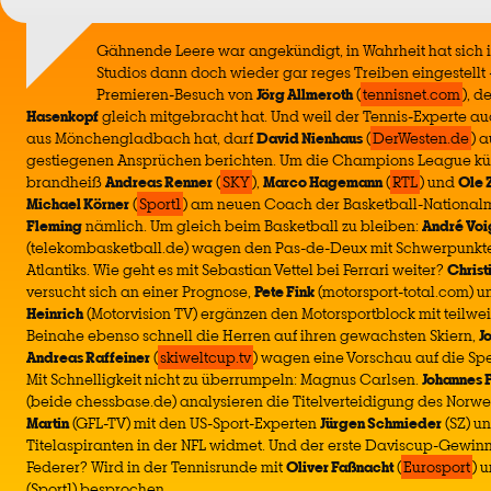
Gähnende Leere war angekündigt, in Wahrheit hat sich 
Studios dann doch wieder gar reges Treiben eingestellt –
Premieren-Besuch von
Jörg Allmeroth
(
tennisnet.com
), d
Hasenkopf
gleich mitgebracht hat. Und weil der Tennis-Experte auc
aus Mönchengladbach hat, darf
David Nienhaus
(
DerWesten.de
) 
gestiegenen Ansprüchen berichten. Um die Champions League kü
brandheiß
Andreas Renner
(
SKY
),
Marco Hagemann
(
RTL
) und
Ole 
Michael Körner
(
Sport1
) am neuen Coach der Basketball-Nationalm
Fleming
nämlich. Um gleich beim Basketball zu bleiben:
André Voi
(telekombasketball.de) wagen den Pas-de-Deux mit Schwerpunkte
Atlantiks. Wie geht es mit Sebastian Vettel bei Ferrari weiter?
Christ
versucht sich an einer Prognose,
Pete Fink
(motorsport-total.com) 
Heinrich
(Motorvision TV) ergänzen den Motorsportblock mit teilweis
Beinahe ebenso schnell die Herren auf ihren gewachsten Skiern,
J
Andreas Raffeiner
(
skiweltcup.tv
) wagen eine Vorschau auf die Sp
Mit Schnelligkeit nicht zu überrumpeln: Magnus Carlsen.
Johannes 
(beide chessbase.de) analysieren die Titelverteidigung des Norw
Martin
(GFL-TV) mit den US-Sport-Experten
Jürgen Schmieder
(SZ) u
Titelaspiranten in der NFL widmet. Und der erste Daviscup-Gewin
Federer? Wird in der Tennisrunde mit
Oliver Faßnacht
(
Eurosport
) 
(Sport1) besprochen.