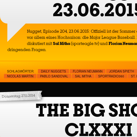
23.06.201
Nugget, Episode 204, 23.06.2015: Offiziell ist der Sommer
vor allem eines Hochsaison: die Major League Baseball.
diskutiert mit
Sal Mitha
(sporteagle.tv) und
Florian Neuma
dringenden Fragen.
SCHLAGWÖRTER:
DAILY NUGGETS
FLORIAN NEUMANN
JORDAN SPIETH
NICOLAS MARTIN
PABLO SANDOVAL
SAL MITHA
SPORTRADIO360
ST.
Donnerstag, 27.11.2014
THE BIG S
CLXXXI