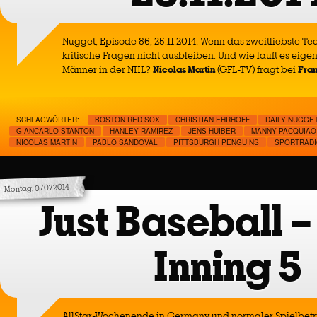
Nugget, Episode 86, 25.11.2014: Wenn das zweitliebste Te
kritische Fragen nicht ausbleiben. Und wie läuft es eigen
Männer in der NHL?
Nicolas Martin
(GFL-TV) fragt bei
Fran
SCHLAGWÖRTER:
BOSTON RED SOX
CHRISTIAN EHRHOFF
DAILY NUGGE
GIANCARLO STANTON
HANLEY RAMIREZ
JENS HUIBER
MANNY PACQUIAO
NICOLAS MARTIN
PABLO SANDOVAL
PITTSBURGH PENGUINS
SPORTRADI
Montag, 07.07.2014
Just Baseball –
Inning 5
AllStar-Wochenende in Germany und normaler Spielbetri